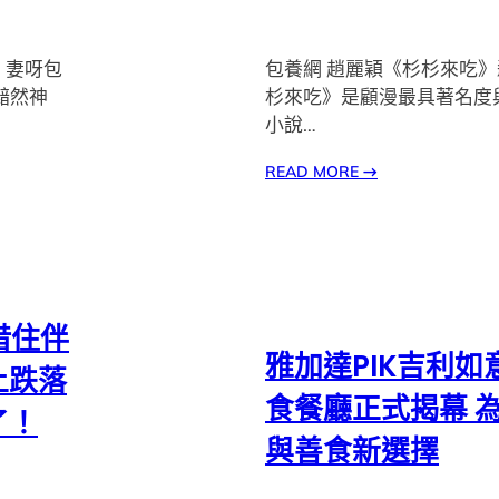
 妻呀包
包養網 趙麗穎《杉杉來吃》
黯然神
杉來吃》是顧漫最具著名度
小說…
READ MORE
→
借住伴
雅加達PIK吉利
上跌落
食餐廳正式揭幕 
了！
與善食新選擇