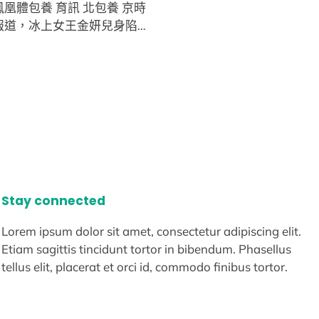
鳳凰體包養 育訊 北包養 京時
息報道，冰上女王金妍兒身陷…
Stay connected
Lorem ipsum dolor sit amet, consectetur adipiscing elit.
Etiam sagittis tincidunt tortor in bibendum. Phasellus
tellus elit, placerat et orci id, commodo finibus tortor.