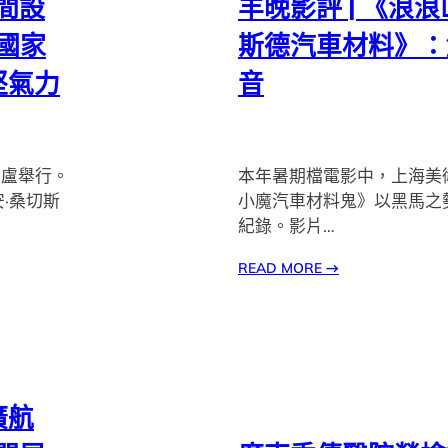
空間設
羊晚影評 | 《浪浪
國家
斯德汽車材料》：
堅氣力
音
內盧舉行。
本年暑期檔電影中，上海美
·桑切斯
小魔汽車材料鬼》以黑馬之
紀錄。影片…
READ MORE
→
廣航