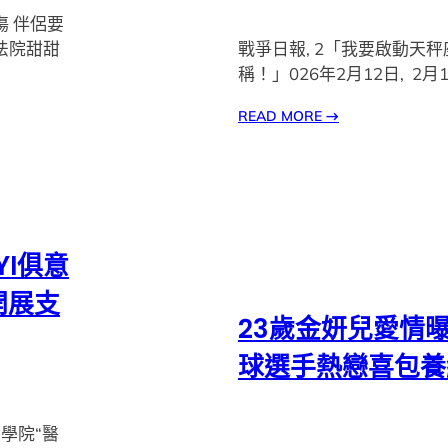
傷 伴侶要
法院甜甜
戰爭日報, 2「我要啟動天
稱！」026年2月12日, 2月
READ MORE
→
YI俱意
開展支
23歲金妍兒愛情曝
球選手熱戀喜包養
學院“醫