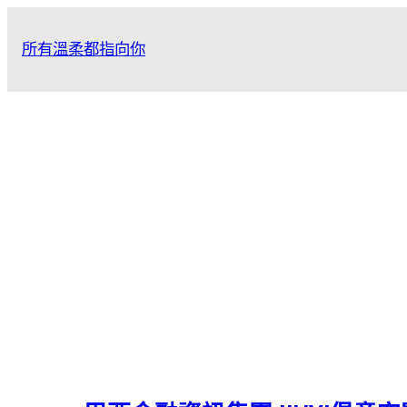
跳
至
所有溫柔都指向你
主
要
內
容