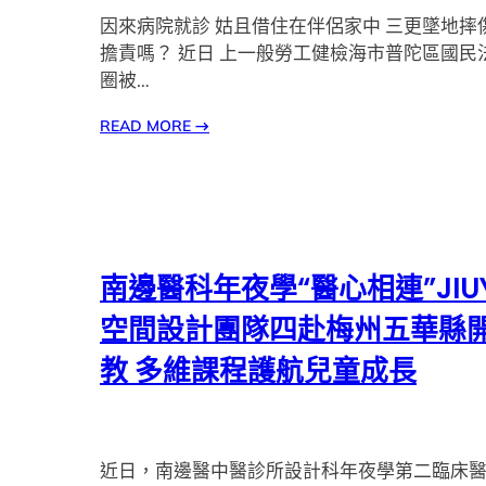
因來病院就診 姑且借住在伴侶家中 三更墜地摔
擔責嗎？ 近日 上一般勞工健檢海市普陀區國民
圈被…
READ MORE
→
南邊醫科年夜學“醫心相連”JIU
空間設計團隊四赴梅州五華縣
教 多維課程護航兒童成長
近日，南邊醫中醫診所設計科年夜學第二臨床醫