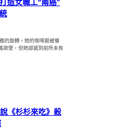
打造女職工“兩癌”
統
優雅的旋轉，她的咖啡館被餐
搖欲墜，但她卻感到前所未有
小說《杉杉來吃》殺
演