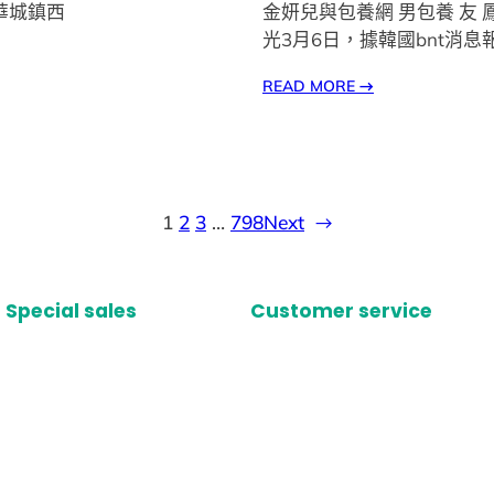
華城鎮西
金妍兒與包養網 男包養 友 
光3月6日，據韓國bnt消
READ MORE
→
1
2
3
…
798
Next
→
Special sales
Customer service