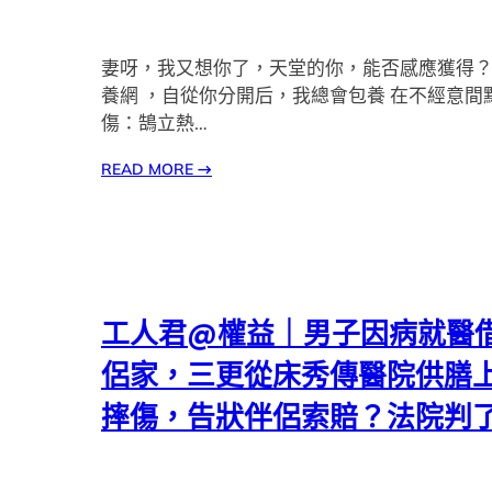
妻呀，我又想你了，天堂的你，能否感應獲得？
養網 ，自從你分開后，我總會包養 在不經意間
傷：鵠立熱…
READ MORE
→
工人君@權益｜男子因病就醫
侶家，三更從床秀傳醫院供膳
摔傷，告狀伴侶索賠？法院判