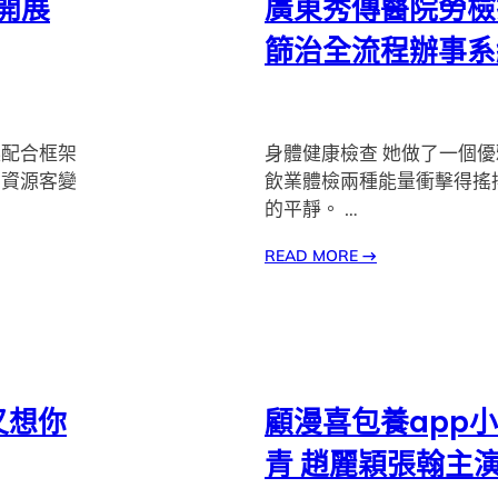
市開展
廣東秀傳醫院勞檢
篩治全流程辦事系
起配合框架
身體健康檢查 她做了一個
、資源客變
飲業體檢兩種能量衝擊得搖
的平靜。 …
READ MORE
→
又想你
顧漫喜包養app
青 趙麗穎張翰主