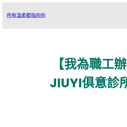
跳
至
所有溫柔都指向你
主
要
內
容
【我為職工辦
JIUYI俱