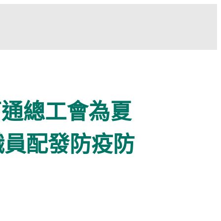
亨通總工會為夏
職員配發防疫防