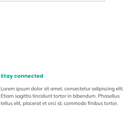
Stay connected
Lorem ipsum dolor sit amet, consectetur adipiscing elit.
Etiam sagittis tincidunt tortor in bibendum. Phasellus
tellus elit, placerat et orci id, commodo finibus tortor.