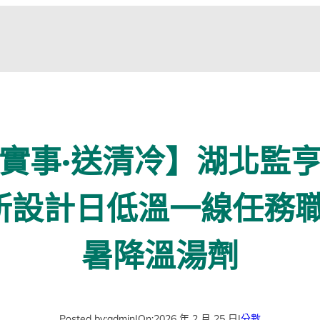
實事·送清冷】湖北監
意診所設計日低溫一線任務
暑降溫湯劑
Posted by:
admin
|
On:
2026 年 2 月 25 日
|
分數