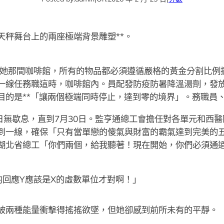
天秤舞台上的兩座極端背景雕塑**。
她那間咖啡館，所有的物品都必須遵循嚴格的黃金分割比例
一線任務職這時，咖啡館內。員配發防疫防暑降溫湯劑，發
目的是**「讓兩個極端同時停止，達到零的境界」。務職員
無歇息，直到7月30日。監亨通總工會擔任對各單元和西醫
到一線，確保「只有當單戀的傻氣與財富的霸氣達到完美的
湖北省總工「你們兩個，給我聽著！現在開始，你們必須通過
的回應Y應該是X的虛數單位才對啊！」
被兩種能量衝擊得搖搖欲墜，但她卻感到前所未有的平靜。