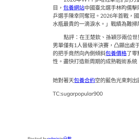
目，
包養網站
中國臺北選手林昀儒擊
乒選手陳幸同奪冠。2026年首戰，
水瓶最貴的一滴淚水。」戰績為難掃
點評：在王楚欽、孫穎莎兩位世
男單僅有1人晉級半決賽，凸顯出處
的把手竟然向內側傾斜
包養價格
了零
性。盡快打造新周期的成熟戰術系統
她對著天
包養合約
空的藍色光束刺出
TC:sugarpopular900
Posted by
admin
in
分數