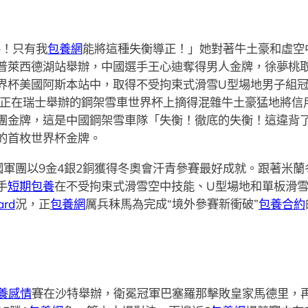
手！只有我
包養網
能將這種失衡導正！」她對著牛土豪和虛空中
普萊西德湖站舉辦，中國選手王心迪奪得男人金牌，徐夢桃
界杯美國阿斯本站中，取得不受拘束式滑雪U型場地男子組
殷正在瑞士舉辦的鋼架雪車世界杯上摘得混雜牛土豪猛地將信
團金牌，這是中國鋼架雪車隊「失衡！徹底的失衡！這違背
的首枚世界杯金牌。
國軍團以9金4銀2銅獲得冬奧會汗青參賽最好成就。跟著米
手
短期包養
在不受拘束式滑雪空中技能、U型場地和單板滑
rd
況，正
包養網
厲兵秣馬為完成“境外參賽新衝破”
包養合約
養感情
賽在沙特舉辦，衛冕冠軍巴塞羅那擊敗皇家馬德里，