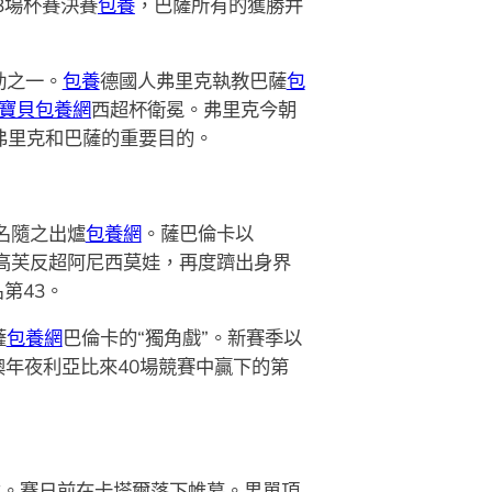
3場杯賽決賽
包養
，巴薩所有的獲勝并
勁之一。
包養
德國人弗里克執教巴薩
包
寶貝包養網
西超杯衛冕。弗里克今朝
是弗里克和巴薩的重要目的。
名隨之出爐
包養網
。薩巴倫卡以
。高芙反超阿尼西莫娃，再度躋出身界
第43。
薩
包養網
巴倫卡的“獨角戲”。新賽季以
澳年夜利亞比來40場競賽中贏下的第
*。賽日前在卡塔爾落下帷幕。男單項