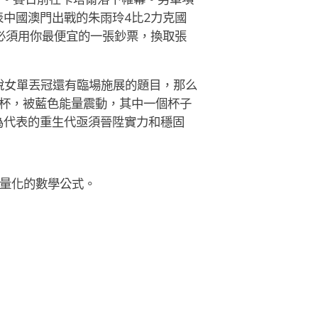
中國澳門出戰的朱雨玲4比2力克國
你必須用你最便宜的一張鈔票，換取張
說女單丟冠還有臨場施展的題目，那么
杯，被藍色能量震動，其中一個杯子
為代表的重生代亟須晉陞實力和穩固
量化的數學公式。