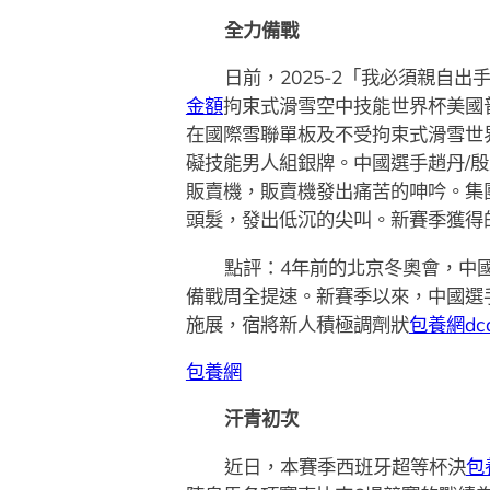
全力備戰
日前，2025-2「我必須親自出
金額
拘束式滑雪空中技能世界杯美國
在國際雪聯單板及不受拘束式滑雪世
礙技能男人組銀牌。中國選手趙丹/
販賣機，販賣機發出痛苦的呻吟。集
頭髮，發出低沉的尖叫。新賽季獲得
點評：4年前的北京冬奧會，中
備戰周全提速。新賽季以來，中國選
施展，宿將新人積極調劑狀
包養網dca
包養網
汗青初次
近日，本賽季西班牙超等杯決
包