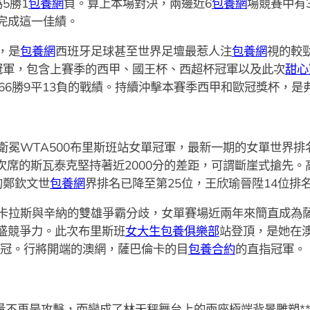
5勝1
包養網
負。算上本場對決，兩邊近6
包養網
場競賽中有
完成這一佳績。
，是
包養網
西班牙足球甚至世界足壇最惹人注
包養網
視的較
冠軍，包含上賽季的西甲、國王杯、西超杯冠軍以及此次
甜心
66勝9平13負的戰績。持續沖擊本賽季西甲和歐冠獎杯，
衛冕WTA500布里斯班站女單冠軍，最新一期的女單世界排
次席的斯瓦泰克堅持著近2000分的差距，可謂斷崖式搶先
的鄭欽文世
包養網
界排名已降至第25位，王欣瑜晉陞14位排名
卡拉斯與辛納的雙雄爭霸分歧，女單賽場近兩年來簡直成為
盛競爭力。此次布里斯班
女大生包養俱樂部
站登頂，是她在
2冠。行將開端的澳網，薩巴倫卡的目
包養合約
的直指冠軍。
力量不再是攻擊，而變成了林天秤舞台上的兩座極端背景雕塑*