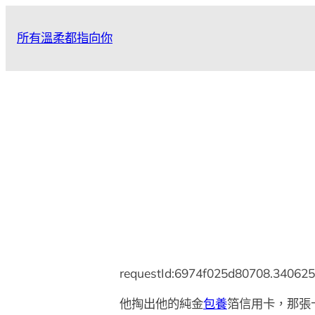
跳
至
所有溫柔都指向你
主
要
內
容
requestId:6974f025d80708.340625
他掏出他的純金
包養
箔信用卡，那張