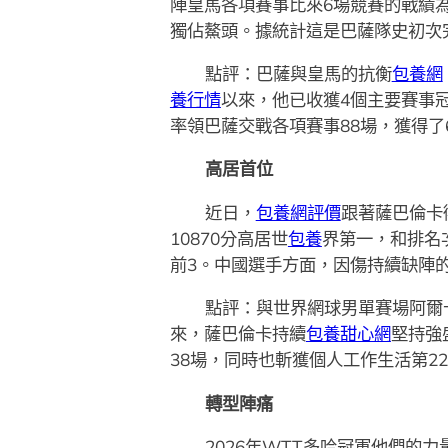
陣皇馬各項賽事比來6場競賽的戰績為
獨佔鰲頭。據統計這是巴薩隊史初次
點評：巴薩與皇馬的抗衡
包養網
養行情
以來，他已收獲4個主要賽事
率領巴薩交戰各項賽事88場，獲得了
高居首位
近日，
包養網評價
跟著薩巴倫卡
10870分高居世
包養
界第一，和排名
前3。中國選手方面，因傷持續缺陣
點評：與世界網球男單賽場阿爾
來，薩巴倫卡持續
包養甜心網
堅持強
38場，同時也斬獲個人工作生活第2
轉型陣痛
2026年WTT多哈冠軍他們的