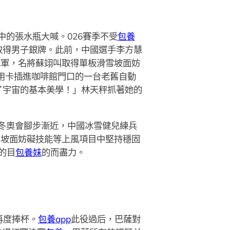
的張水瓶大喊。026賽季不受
包養
取得男子銀牌。此前，中國選手李方慧
冠軍，名將蘇翊叫取得單板滑雪坡面妨
用卡插進咖啡館門口的一台老舊自動
了宇宙的基本美學！」林天秤抓著她的
蘭冬奧會腳步漸近，中國冰雪健兒練兵
雪坡面妨礙技能等上風項目中堅持穩固
的目
包養妹
的而盡力。
再度捧杯。
包養app
此役過后，巴薩對