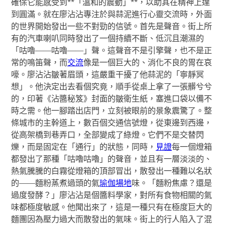
確保它能感受到**「溫和的震動」**，以助其在精神上達
到圓滿。就在廖沾沾專注於與蒜泥進行心靈交流時，外面
的世界開始發出一些不對勁的信號。首先是聲音。街上所
有的汽車喇叭同時發出了一個持續不斷、低沉且潮濕的
「咕嚕——咕嚕——」聲。這聲音不是引擎聲，也不是正
常的鳴笛聲，而
交流
像是一個巨大的、消化不良的胃在哀
嚎。廖沾沾皺著眉頭，這嚴重干擾了他蒜泥的「寧靜冥
想」。他決定出去看個究竟，順手從桌上拿了一張髒兮兮
的，印著《沾醬秘笈》封面的皺衛生紙，塞進口袋以備不
時之需。他一腳踏出店門，立刻被眼前的景象震驚了。整
條城市的主幹道上，數百個交通信號燈，從東邊到西邊，
從高架橋到巷弄口，全部變成了綠燈。它們不是交替閃
爍，而是固定在「通行」的狀態，同時，
見證
每一個燈箱
都發出了那種「咕嚕咕嚕」的聲音，並且有一層淡淡的、
熱氣騰騰的白霧從燈箱的頂部冒出，散發出一種難以名狀
的——麵粉蒸煮過頭的氣
瑜伽場地
味。「麵粉焦慮？還是
過度發酵？」廖沾沾是個醬料學家，對所有食物相關的氣
味都極度敏感。他聞出來了，這是一種只有在極度巨大的
麵團因為壓力過大而散發出的氣味。街上的行人陷入了混