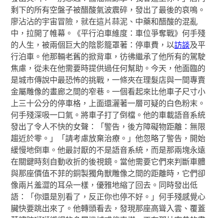
剩下的所有空盤子被醋酸氣波震碎，發出了最後的哀鳴。
廖沾沾的宇宙冒險，就在這片蒜泥、中藥和醋酸的混亂
中，拉開了帷幕。《平行泊車維度：車位爭奪戰》何手殘
的人生，被兩個巨大的陰影籠罩著：停車費，以
訪談
及平
行泊車。他那輛老舊的掀背車，彷彿繼承了他所有的駕駛
焦慮，從未在他需要時提供過任何幫助。今天，他面臨的
是城市傳說中最恐怖的挑戰，一條夾在理髮店與一間專賣
金屬雕像的畫廊之間的窄巷。一個看起來比他車子尺寸小
上三十公分的停車格，上面還灑著一層可疑的白色粉末。
何手殘深吸一口氣。將車子打了倒檔。他的車載語音系統
發出了令人不快的女聲：「警告，後方障礙物距離：無限
趨近於零。」「請考慮放棄治療。」他忽略了警告，開始
緩慢地倒車。他最討厭的不是語音系統，而是那兩塊永遠
在關鍵時刻自動收折的後視鏡。當他需要它們來判斷車體
與那座價值不菲的銅製獨角獸雕像之間的距離時，它們卻
像兩片羞澀的耳朵一樣，優雅地縮了回去。同時發出低
語：「你還是別看了，反正你也停不好。」何手殘感覺心
臟快要跳出來了。他轉頭看去，發現那座高聳入雲、覆蓋