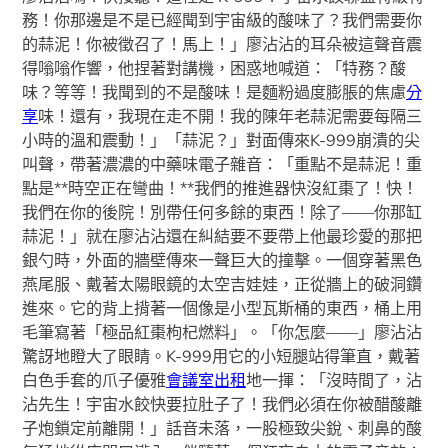
務！你那邊是不是已經聞到宇宙級的酸味了？我們需要你
的蒜泥！你被徵召了！馬上！」廖沾沾的耳朵被這聲音震
得嗡嗡作響，他捏著對講機，困惑地喊道：「特務？酸
味？等等！我聞到的不是酸味！是麵粉過度膨脹的焦慮
分
享
味！還有，我現在走不開！我的陳年老蒜泥需要每隔三
小時的溫和震動！」「蒜泥？」對面傳來K-999崩潰的尖
叫聲，帶著濃濃的中藥味電子雜音：「重點不是蒜泥！重
點是**時空正在彎曲！**我們的推進器快沒紅棗了！快！
我們在你的後院！別帶任何多餘的東西！除了——你那缸
蒜泥！」就在廖沾沾還在糾結要不要帶上他最珍愛的那把
銀勺時，外面的牆壁傳來一聲巨大的撞擊。一個穿著黑色
燕尾服、戴著太陽眼鏡的太空吉娃娃，正從牆上的破洞鑽
進來。它的背上揹著一個像是小型瓦斯桶的東西，桶上用
毛筆寫著「極品紅棗枸杞燃料」。「你怎麼——」廖沾沾
驚訝地瞪大了眼睛。K-999用它的小短腿站得筆直，戴著
白色手套的爪子優雅
會議室出租
地一揮：「沒時間了，沾
沾先生！宇宙水餃快要拉肚子了！我們必須在你被醋酸離
子炮鎖定前離開！」話音未落，一股極致尖銳、刺鼻的酸