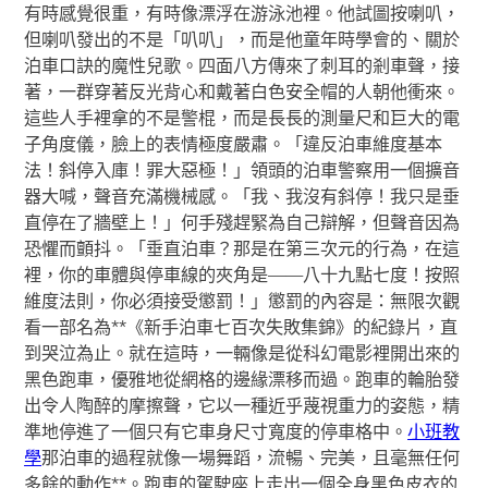
有時感覺很重，有時像漂浮在游泳池裡。他試圖按喇叭，
但喇叭發出的不是「叭叭」，而是他童年時學會的、關於
泊車口訣的魔性兒歌。四面八方傳來了刺耳的剎車聲，接
著，一群穿著反光背心和戴著白色安全帽的人朝他衝來。
這些人手裡拿的不是警棍，而是長長的測量尺和巨大的電
子角度儀，臉上的表情極度嚴肅。「違反泊車維度基本
法！斜停入庫！罪大惡極！」領頭的泊車警察用一個擴音
器大喊，聲音充滿機械感。「我、我沒有斜停！我只是垂
直停在了牆壁上！」何手殘趕緊為自己辯解，但聲音因為
恐懼而顫抖。「垂直泊車？那是在第三次元的行為，在這
裡，你的車體與停車線的夾角是——八十九點七度！按照
維度法則，你必須接受懲罰！」懲罰的內容是：無限次觀
看一部名為**《新手泊車七百次失敗集錦》的紀錄片，直
到哭泣為止。就在這時，一輛像是從科幻電影裡開出來的
黑色跑車，優雅地從網格的邊緣漂移而過。跑車的輪胎發
出令人陶醉的摩擦聲，它以一種近乎蔑視重力的姿態，精
準地停進了一個只有它車身尺寸寬度的停車格中。
小班教
學
那泊車的過程就像一場舞蹈，流暢、完美，且毫無任何
多餘的動作**。跑車的駕駛座上走出一個全身黑色皮衣的