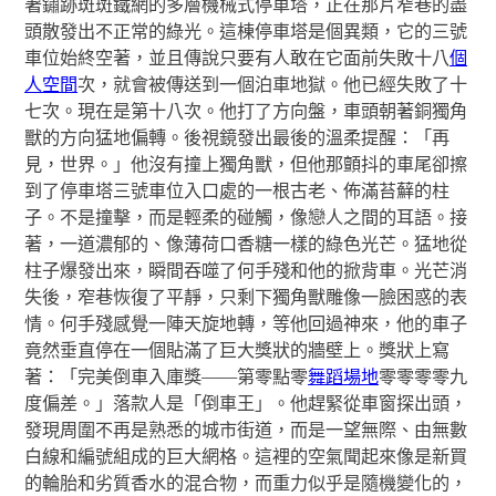
著鏽跡斑斑鐵網的多層機械式停車塔，正在那片窄巷的盡
頭散發出不正常的綠光。這棟停車塔是個異類，它的三號
車位始終空著，並且傳說只要有人敢在它面前失敗十八
個
人空間
次，就會被傳送到一個泊車地獄。他已經失敗了十
七次。現在是第十八次。他打了方向盤，車頭朝著銅獨角
獸的方向猛地偏轉。後視鏡發出最後的溫柔提醒：「再
見，世界。」他沒有撞上獨角獸，但他那顫抖的車尾卻擦
到了停車塔三號車位入口處的一根古老、佈滿苔蘚的柱
子。不是撞擊，而是輕柔的碰觸，像戀人之間的耳語。接
著，一道濃郁的、像薄荷口香糖一樣的綠色光芒。猛地從
柱子爆發出來，瞬間吞噬了何手殘和他的掀背車。光芒消
失後，窄巷恢復了平靜，只剩下獨角獸雕像一臉困惑的表
情。何手殘感覺一陣天旋地轉，等他回過神來，他的車子
竟然垂直停在一個貼滿了巨大獎狀的牆壁上。獎狀上寫
著：「完美倒車入庫獎——第零點零
舞蹈場地
零零零零九
度偏差。」落款人是「倒車王」。他趕緊從車窗探出頭，
發現周圍不再是熟悉的城市街道，而是一望無際、由無數
白線和編號組成的巨大網格。這裡的空氣聞起來像是新買
的輪胎和劣質香水的混合物，而重力似乎是隨機變化的，