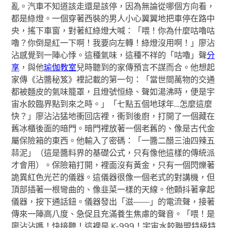
亂。汽車不知道該走還是該停，因為無論從哪個方向看，
都是綠燈。一個穿著西裝的男人小心翼翼地把車停在路中
央，搖下車窗，對著紅綠燈大喊：「喂！你為什麼咕嚕咕
嚕？你倒是紅一下啊！我要向左轉！綠燈沒用啊！」廖沾
沾感覺到一陣心悸。這種氣味，這種不祥的「咕嚕」聲
分
享
，與他
瑜伽教室
兒時聽到的家傳預言不謀而合。他想起
家傳《沾醬秘笈》裡記載的第一句：「當世間萬物的交通
都被麵皮的氣味籠罩，且燈號恒綠、聲如湯沸時，便是宇
宙水餃臨界點到來之時。」「七點五個地球年…怎麼這麼
快？」廖沾沾猛地衝回店裡，衝到後廚，打開了一個藏在
舊冰櫃後面的暗門。暗門裡放著一個老舊的、像是古代金
屬保險箱的東西。他輸入了密碼：「一醬二醋三油四辣五
蒜泥」（這是醬料界的基礎公式，只有像他這樣的傳統派
才會用）。保險箱打開，裡面沒有黃金，只有一個閃爍著
詭異紅色光芒的儀器。這儀器很像一個老式的對講機，但
頂部插著一根彎曲的、像韭菜一樣的天線。他顫抖著拿起
儀器，按下通話鈕。儀器發出「滋——」的電流聲，接著
傳來一陣高八度、急促且充滿養生焦慮的聲音。「喂！是
廖沾沾嗎！快接聽！這裡是 K-999！宇宙水餃聯盟特級特