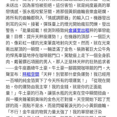
未送出，因為害怕被拒絕。這份害怕，就是純度最高的單
戀情感。張水瓶咬緊牙關，將那個黃銅齒輪音樂盒砸爛，
將所有的齒輪都倒入「情感調節器」的輸入口。機器發出
刺耳的尖叫，接著，彈珠臺上的燈光開始瘋狂閃爍，發出
警告。「能量超載！檢測到極致純
會議室出租
粹的單戀能
量！目標：提升天秤座運勢！」在機器的頂部，一個巨大
的、像彩虹一樣的光束筆直地射向天空。然而，就在光束
衝出屋頂的一瞬間，一輛塗滿了金色、裝飾著巨大公牛角
的悍馬車猛地停在咖啡館門口。駕駛座上走下一個全身肌
肉、戴著鑽石項圈的男人，那人正是林天秤的狂熱追求者
——金牛座霸總牛土豪。牛土豪一腳踢開咖啡館的門，大
聲宣布：
時租空間
「天秤！別管那什麼負運勢！我已經用
一百噸的純金箔買下了今天所有的壞運氣！」「從現在開
始，你的運勢由我主宰！我的金錢，就是你的正面能
量！」牛土豪的行為，讓張水瓶的光束在空中瞬間扭曲，
與一種夾雜著銅臭味的金色光芒對撞。天空開始下起了荒
謬的雨。雨點不是水，而是閃耀著淚光的小小黃銅齒輪。
「不行！金牛座的物質力量太強了！我的單戀被汙染