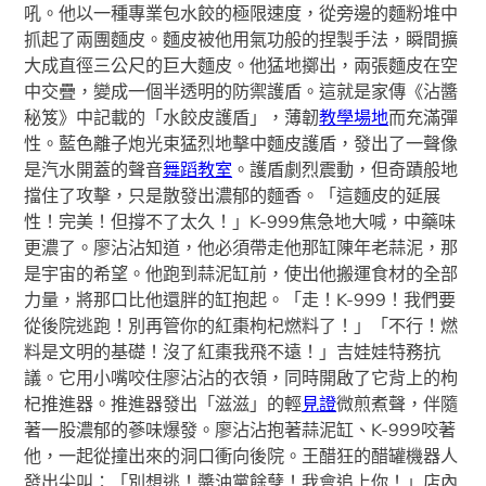
吼。他以一種專業包水餃的極限速度，從旁邊的麵粉堆中
抓起了兩團麵皮。麵皮被他用氣功般的捏製手法，瞬間擴
大成直徑三公尺的巨大麵皮。他猛地擲出，兩張麵皮在空
中交疊，變成一個半透明的防禦護盾。這就是家傳《沾醬
秘笈》中記載的「水餃皮護盾」，薄韌
教學場地
而充滿彈
性。藍色離子炮光束猛烈地擊中麵皮護盾，發出了一聲像
是汽水開蓋的聲音
舞蹈教室
。護盾劇烈震動，但奇蹟般地
擋住了攻擊，只是散發出濃郁的麵香。「這麵皮的延展
性！完美！但撐不了太久！」K-999焦急地大喊，中藥味
更濃了。廖沾沾知道，他必須帶走他那缸陳年老蒜泥，那
是宇宙的希望。他跑到蒜泥缸前，使出他搬運食材的全部
力量，將那口比他還胖的缸抱起。「走！K-999！我們要
從後院逃跑！別再管你的紅棗枸杞燃料了！」「不行！燃
料是文明的基礎！沒了紅棗我飛不遠！」吉娃娃特務抗
議。它用小嘴咬住廖沾沾的衣領，同時開啟了它背上的枸
杞推進器。推進器發出「滋滋」的輕
見證
微煎煮聲，伴隨
著一股濃郁的蔘味爆發。廖沾沾抱著蒜泥缸、K-999咬著
他，一起從撞出來的洞口衝向後院。王醋狂的醋罐機器人
發出尖叫：「別想逃！醬油黨餘孽！我會追上你！」店內