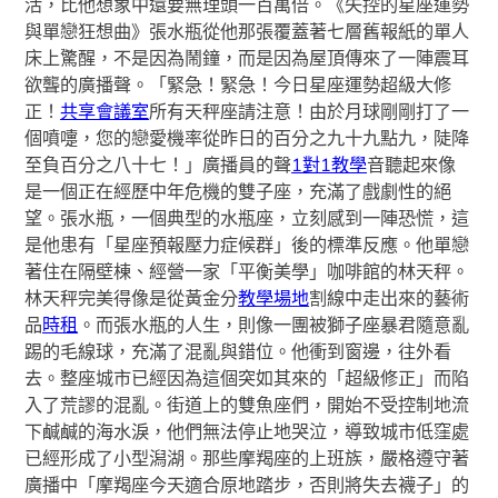
活，比他想象中還要無理頭一百萬倍。《失控的星座運勢
與單戀狂想曲》張水瓶從他那張覆蓋著七層舊報紙的單人
床上驚醒，不是因為鬧鐘，而是因為屋頂傳來了一陣震耳
欲聾的廣播聲。「緊急！緊急！今日星座運勢超級大修
正！
共享會議室
所有天秤座請注意！由於月球剛剛打了一
個噴嚏，您的戀愛機率從昨日的百分之九十九點九，陡降
至負百分之八十七！」廣播員的聲
1對1教學
音聽起來像
是一個正在經歷中年危機的雙子座，充滿了戲劇性的絕
望。張水瓶，一個典型的水瓶座，立刻感到一陣恐慌，這
是他患有「星座預報壓力症候群」後的標準反應。他單戀
著住在隔壁棟、經營一家「平衡美學」咖啡館的林天秤。
林天秤完美得像是從黃金分
教學場地
割線中走出來的藝術
品
時租
。而張水瓶的人生，則像一團被獅子座暴君隨意亂
踢的毛線球，充滿了混亂與錯位。他衝到窗邊，往外看
去。整座城市已經因為這個突如其來的「超級修正」而陷
入了荒謬的混亂。街道上的雙魚座們，開始不受控制地流
下鹹鹹的海水淚，他們無法停止地哭泣，導致城市低窪處
已經形成了小型潟湖。那些摩羯座的上班族，嚴格遵守著
廣播中「摩羯座今天適合原地踏步，否則將失去襪子」的