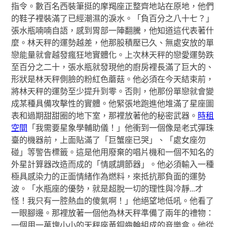
指令。數百名西裝筆挺的摩羯座正整齊地站在原地，他們
的鞋子裡裝滿了已經潮濕的淚水。「負百分之八十七？」
張水瓶喃喃自語，感到胃部一陣翻騰，他知道這代表著什
麼。林天秤的運勢越差，他那股積壓已久、無處安放的單
戀能量就會越發瘋狂地實體化。上次林天秤的戀愛運勢跌
至百分之二十，張水瓶就發現他的廚房裡長滿了巨大的、
形狀是林天秤側臉的粉紅色蘑菇。他必須在今天結束前，
將林天秤的運勢至少提升到零。否則，他那份單戀就會變
成某種具備攻擊性的實體。他緊張地跑進他堆滿了星座圖
表和過期甜甜圈的地下室，那裡放著他的秘密武器。
時租
空間
「我需要星象學輔助儀！」他衝到一個像是老式彈珠
臺的機器前，上面貼滿了「巨蟹座已哭」、「處女座勿
碰」等警告標籤。這是他用廢棄的唱片機和一個不知名的
外星計算器改造而成的「情感調節器」。他必須輸入一種
極具感染力的正面情緒作為燃料，來抵抗那負面的運勢
波。「水瓶座的優勢，就是超脫一切的理性與冷靜…才
怪！我只有一腔熱血的傻氣啊！」他絕望地低吼。他看了
一眼腳邊。那裡放著一個他為林天秤準備了兩年的禮物：
一個用一萬塊小小的天秤座黃銅齒輪組成的音樂盒。他從