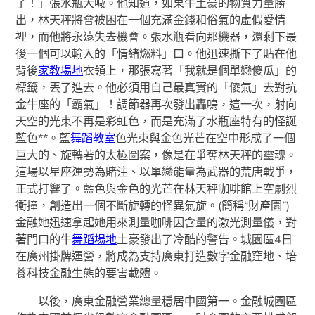
了！」張水瓶大喊。他知道，如果牛土豪的物質力量勝
出，林天秤將會被困在一個充滿金錢和俗氣的虛假愛情
裡，而他將永遠失去機會。張水瓶看向那機器，還剩下最
後一個可以輸入的「情緒燃料」口。他迅速撕下了貼在他
背後
家教場地
衣領上，那張寫著「我就是個單戀傻瓜」的
標籤，丟了進去。他必須用自己最真實的「傻氣」去對抗
金牛座的「霸氣」！調節器再次發出轟鳴，這一次，射向
天空的光束不再是彩虹色，而是充滿了水瓶座特有的怪誕
藍色**。藍
舞蹈教室
色光束與金色光芒在空中形成了一個
巨大的、旋轉著的太極圖案，像是在爭奪林天秤的靈魂。
這場以星座運勢為賭注、以單戀能量為武器的荒唐戰爭，
正式打響了。藍色與金色的光芒在林天秤咖啡館上空劇烈
衝撞，創造出一個不斷旋轉的怪異氣旋。(簡稱“財產園”)
金融她迅速拿起她用來測量咖啡因含量的激光測量儀，對
著門口的牛
舞蹈場地
土豪發出了冷酷的警告。城園區4日
在廣州掛牌運營，將成為支持廣東打造數字金融窪地、培
養科技金融生態的要害載體。
以後，廣東金融營業總量穩居中國第一。金融城園區