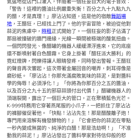
氣猛地從店門口灌入，伴隨著一個狂妄自大的電子音效：
「警告！這裡的醬油比例嚴重失衡！百分之九十九點九九
的醋，才是真理！」廖沾沾知道，這是他的宿敵
舞蹈場
地
，王醋狂，已經找上門了。他的宇宙冒險，被迫從他對
蒜泥的焦慮中，
時租
正式開始了。一個狂妄的影子佔滿了
那扇被撞破的牆門邊緣，光線一瞬間被極端的酸氣扭曲。
一個閃閃發光、像醋罐的機器人緩緩漂浮進來，它的底座
還不斷噴射著白色醋霧。它身上掛著「醋狂派大勝利」的
霓虹燈牌，閃爍得讓人眼睛發疼，同時發出警報。王醋狂
的聲音再次響起，這次帶著金屬回音的嘲弄，刺耳得像是
磨砂紙。「廖沾沾！你那充滿腐敗氣味的蒜泥，是對醬料
學的侮辱！必須淨化！」「你將為你那百分之五的醬油，
以及百分之九十五的邪惡蒜頭付出代價！」醋罐機器人的
頂端裂開，露出了一個巨大的管口，正在聚積藍色光芒。
K-999特務用它穿著燕尾服的小爪子，一把抓住了廖沾沾
的褲腳催促著他。「快點！沾沾先生！那是醋酸離子炮！
專門用來溶解有機發酵物的！」「它會把你的蒜泥在零點
一秒內變成無菌的、純淨的白醋！那是浩劫啊！」「不准
動我的蒜泥！」廖沾沾發出了醬料學家對待信仰般的怒