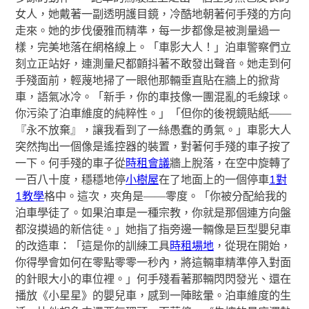
女人，她戴著一副透明護目鏡，冷酷地朝著何手殘的方向
走來。她的步伐優雅而精準，每一步都像是被測量過一
樣，完美地落在網格線上。「車影大人！」泊車警察們立
刻立正站好，連測量尺都顫抖著不敢發出聲音。她走到何
手殘面前，輕蔑地掃了一眼他那輛垂直貼在牆上的掀背
車，語氣冰冷。「新手，你的車技像一團混亂的毛線球。
你污染了泊車維度的純粹性。」「但你的後視鏡貼紙——
『永不放棄』，讓我看到了一絲愚蠢的勇氣。」車影大人
突然掏出一個像是遙控器的裝置，對著何手殘的車子按了
一下。何手殘的車子從
時租會議
牆上脫落，在空中旋轉了
一百八十度，穩穩地停
小樹屋
在了地面上的一個停車
1對
1教學
格中。這次，夾角是——零度。「你被分配給我的
泊車學徒了。如果泊車是一種宗教，你就是那個連方向盤
都沒摸過的新信徒。」她指了指旁邊一輛像是巨型嬰兒車
的改造車：「這是你的訓練工具
時租場地
，從現在開始，
你得學會如何在零點零零一秒內，將這輛車精準停入對面
的針眼大小的車位裡。」何手殘看著那輛閃閃發光、還在
播放《小星星》的嬰兒車，感到一陣眩暈。泊車維度的生