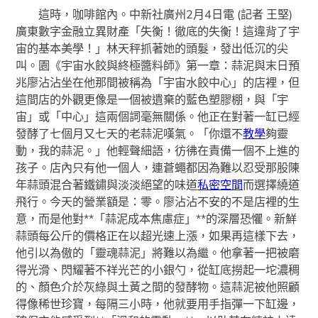
這時，咖啡館內。中新社廣州2月4日電 (記者 王堅)
廣東數字金融立異財產「失衡！徹底的失衡！這違背了宇
宙的基本美學！」林天秤抓著她的頭髮，發出低沉的尖
叫。園《宇宙水餃與終極醬料師》第一章：蒜泥與末日預
兆廖沾沾坐在他那間被稱為「宇宙水餃中心」的店裡，但
這間店的外觀更像是一個被遺棄的藍色塑膠棚，與「宇
宙」或「中心」這兩個詞毫無關係。他正在對著一缸已經
發酵了七個月又七天的老蒜泥嘆氣。「你還不
教學
夠靈
動，我的蒜泥。」他輕聲細語，彷彿在責備一個不上進的
孩子。店內只有他一個人，連蒼蠅都因為難以忍受那股陳
年蒜頭混合著鐵鏽與淡淡絕望的味道
私密空間
而選擇繞道
飛行。今天的營業額是：零。廖沾沾不安的不是店裡的生
意，而是他對**「蒜泥成本焦慮症」**的深層恐懼。新鮮
蒜頭每公斤的價格正在以超光速上漲，如果再這樣下去，
他引以為傲的「靈魂蒜泥」將難以為繼。他拿著一把被磨
得光滑、閃耀著不祥光芒的小銀勺，從缸底撈起一坨濃稠
的、顏色介於灰綠與土黃之間的發酵物。這蒜泥被他照顧
得像稀世珍寶，每隔三小時，他就要用手指彈一下缸邊，