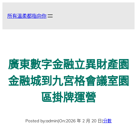
跳
至
所有溫柔都指向你
主
要
內
容
廣東數字金融立異財產園
金融城到九宮格會議室園
區掛牌運營
Posted by:
admin
|
On:
2026 年 2 月 20 日
|
分數