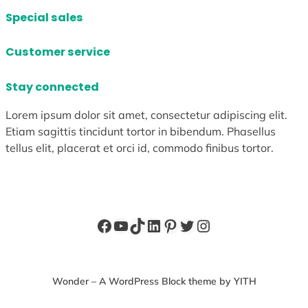
Special sales
Customer service
Stay connected
Lorem ipsum dolor sit amet, consectetur adipiscing elit.
Etiam sagittis tincidunt tortor in bibendum. Phasellus
tellus elit, placerat et orci id, commodo finibus tortor.
Facebook
YouTube
TikTok
LinkedIn
Pinterest
X
Instagram
Wonder – A WordPress Block theme by YITH