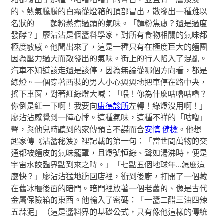
的、熱氣騰騰的白霧從燈箱的頂部冒出，散發出一種難以
名狀的——麵粉蒸煮過頭的氣味。「麵粉焦慮？還是過度
發酵？」廖沾沾是個醬料學家，對所有食物相關的氣味都
極度敏感。他聞出來了，這是一種只有在極度巨大的麵團
因為壓力過大而散發出的氣味。街上的行人陷入了混亂。
汽車不知道該走還是該停，因為無論從哪個方向看，都是
綠燈。一個穿著西裝的男人小心翼翼地把車停在路中央，
搖下車窗，對著紅綠燈大喊：「喂！你為什麼咕嚕咕嚕？
你倒是紅一下啊！我要向
康德診所
左轉！綠燈沒用啊！」
廖沾沾感覺到一陣心悸。這種氣味，這種不祥的「咕嚕」
聲，與他兒時聽到的家傳預言不謀而合
安慎 健檢
。他想
起家傳《沾醬秘笈》裡記載的第一句：「當世間萬物的交
通都被麵皮的氣味籠罩，且燈號恒綠、聲如湯沸時，便是
宇宙水餃臨界點到來之時。」「七點五個地球年…怎麼這
麼快？」廖沾沾猛地衝回店裡，衝到後廚，打開了一個藏
在舊冰櫃後面的暗門。暗門裡放著一個老舊的、像是古代
金屬保險箱的東西。他輸入了密碼：「一醬二醋三油四辣
五蒜泥」（這是醬料界的基礎公式，只有像他這樣的傳統