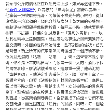
蒜頭每公斤的價格正在以超光速上漲，如果再這樣下去，
他
新竹 入職健檢
引以為傲的「靈魂蒜泥」將難以為繼。
他拿著一把被磨得光滑、閃耀著不祥光芒的小銀勺，從缸
底撈起一坨濃稠的、顏色介於灰綠與土黃之間的發酵物。
這蒜泥被他照顧得像稀世珍寶，每隔三小時，他就要用手
指彈一下缸邊，確保它能感受到**「溫和的震動」**，以
助其在精神上達到圓滿。就在廖沾沾專注於與蒜泥進行心
靈交流時，外面的世界開始發出一些不對勁的信號。首先
是聲音。街上所有的汽車喇叭同時發出了一個持續不斷、
低沉且潮濕的「咕嚕——咕嚕——」聲。這聲音不是引擎
聲，也不是正常的鳴笛聲，而像是一個巨大的、消化不良
的胃在哀嚎。廖沾沾皺著眉頭，這嚴重干擾了他蒜泥的
「寧靜冥想」。他決定出去看個究竟，順手從桌上拿了一
張髒兮兮的，印著《沾醬秘笈》封面的皺衛生紙，塞進口
袋以備不時之需。他一腳踏出店門，立刻被眼前的景象震
驚了。整條城市的主幹道上，數百個交通信號燈，從東邊
到西邊，從高架橋到巷弄口，全部變成了綠燈。它們不是
交替閃爍，而是固定在「通行」的狀態，同時，每一個燈
箱都發出了那種「咕嚕咕嚕」的聲音，並且有一層淡淡