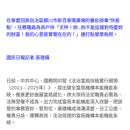
在寧夏回族自治區銀川市新百寧陽廣場的審批辦事“快易
點”，任務職員為商戶快「天秤！妳…妳不能這樣對待愛妳
的財富！我的心意是實實在在的！」捷打點營業執照。
國民日報記者 張璁攝
日前，中共中心、國務院印發《法治當局扶植實行綱領
（2021—2025年）》，提出健全當局機構本能機能系
統，推進更好施展當局感化。誇大保持法定職責必需為、
法無受權不成為，出力完成當局本能機能深入改變，把該
管的事務管好、管到位，基礎構成鴻溝清楚、分工公道、
權責分歧、運轉高效、法治保證的當局機構本能機能系
統。