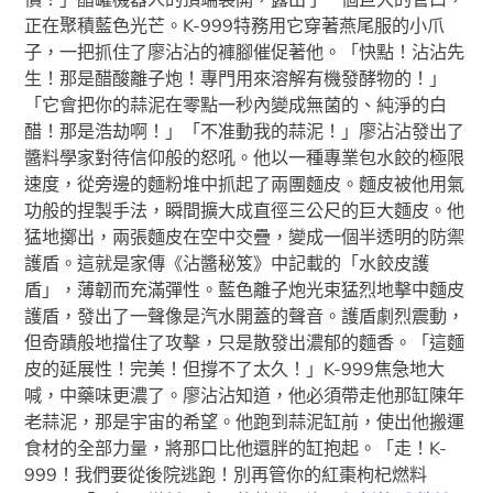
正在聚積藍色光芒。K-999特務用它穿著燕尾服的小爪
子，一把抓住了廖沾沾的褲腳催促著他。「快點！沾沾先
生！那是醋酸離子炮！專門用來溶解有機發酵物的！」
「它會把你的蒜泥在零點一秒內變成無菌的、純淨的白
醋！那是浩劫啊！」「不准動我的蒜泥！」廖沾沾發出了
醬料學家對待信仰般的怒吼。他以一種專業包水餃的極限
速度，從旁邊的麵粉堆中抓起了兩團麵皮。麵皮被他用氣
功般的捏製手法，瞬間擴大成直徑三公尺的巨大麵皮。他
猛地擲出，兩張麵皮在空中交疊，變成一個半透明的防禦
護盾。這就是家傳《沾醬秘笈》中記載的「水餃皮護
盾」，薄韌而充滿彈性。藍色離子炮光束猛烈地擊中麵皮
護盾，發出了一聲像是汽水開蓋的聲音。護盾劇烈震動，
但奇蹟般地擋住了攻擊，只是散發出濃郁的麵香。「這麵
皮的延展性！完美！但撐不了太久！」K-999焦急地大
喊，中藥味更濃了。廖沾沾知道，他必須帶走他那缸陳年
老蒜泥，那是宇宙的希望。他跑到蒜泥缸前，使出他搬運
食材的全部力量，將那口比他還胖的缸抱起。「走！K-
999！我們要從後院逃跑！別再管你的紅棗枸杞燃料