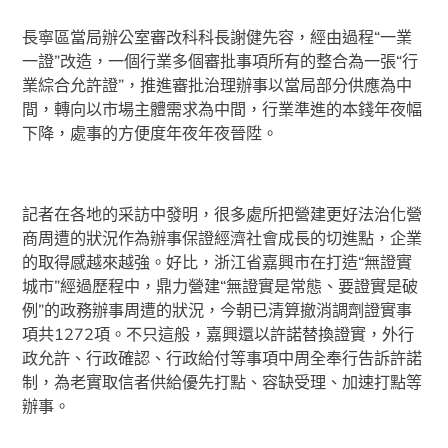
長寧區當局辦公室審改科科長謝健先容，經由過程“一業
一證”改造，一個行業多個審批事項所有的整合為一張“行
業綜合允許證”，推進審批治理辦事以當局部分供應為中
間，轉向以市場主體需求為中間，行業準進的本錢年夜幅
下降，處事的方便度年夜年夜晉陞。
記者在各地的采訪中發明，很多處所把營建更好法治化營
商周遭的狀況作為辦事保證經濟社會成長的切進點，企業
的取得感越來越強。好比，浙江省嘉興市在打造“無證實
城市”經過歷程中，鼎力營建“無證實是常態、要證實是破
例”的政務辦事周遭的狀況，今朝已清算撤消調劑證實事
項共1272項。不只這般，嘉興還以許諾替換證實，外行
政允許、行政確認、行政給付等事項中周全奉行告訴許諾
制，為老實取信者供給優先打點、容缺受理、加速打點等
辦事。