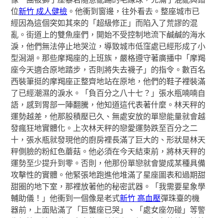
位
新竹 成人健檢
。他衝到窗邊，往外看去。整座城市已
經因為這個突如其來的「超級修正」而陷入了荒謬的混
亂。街道上的雙魚座們，開始不受控制地流下鹹鹹的海水
淚，他們無法停止地哭泣，導致城市低窪處已經形成了小
型潟湖。那些摩羯座的上班族，嚴格遵守著廣播中「摩羯
座今天適合原地踏步，否則將失去襪子」的指令。數百名
西裝筆挺的摩羯座正整齊地站在原地，他們的鞋子裡裝滿
了已經潮濕的淚水。「負百分之八十七？」張水瓶喃喃自
語，感到胃部一陣翻騰，他知道這代表著什麼。林天秤的
運勢越差，他那股積壓已久、無處安放的單戀能量就會越
發瘋狂地實體化。上次林天秤的戀愛運勢跌至百分之二
十，張水瓶就發現他的廚房裡長滿了巨大的、形狀是林天
秤側臉的粉紅色蘑菇。他必須在今天結束前，將林天秤的
運勢至少提升到零。否則，他那份單戀就會變成某種具備
攻擊性的實體。他緊張地跑進他堆滿了星座圖表和過期甜
甜圈的地下室，那裡放著他的秘密武器。「我需要星象學
輔助儀！」他衝到一個像是老式
新竹 高血壓
彈珠臺的機
器前，上面貼滿了「巨蟹座已哭」、「處女座勿碰」等警