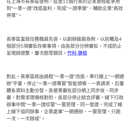
在上海市長寧區發明，這里11個行業的企業曾經能享用
到“一業一證”改造盈利，完成“一證準營”，輔助企業“高效
停業”。
長寧區當局任務職員先容，以創辦飯館為例，以前觸及4
個部分5項審批存案事項，由各部分分辨審批，不成防止
呈現辦證繁、屢次跑等題目。
竹科 健檢
對此，長寧區經由過程“一業一證”改造，奉行線上“一網通
辦”平臺，停止“一業一證專窗”智能領導、一表請求，后臺
體系資料主動分發，各營業審批部分網上同步收、同步
審。對需求現場核對的，各部分停止結合評審。線下行政
辦事中間“一業一證綜窗”一窗受理、同一發證，完成了線
上線下協同辦事，企業處事“一網通辦、一窗受理，只跑
一次、一次辦成”。