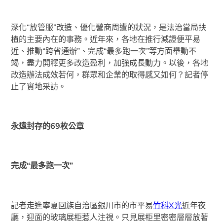
深化“放管服”改造、優化營商周遭的狀況，是法治當局扶
植的主要內在的事務。近年來，各地在推行減證便平易
近、推動“跨省通辦”、完成“最多跑一次”等方面舉動不
竭，盡力開釋更多改造盈利，加強成長動力。以後，各地
改造辦法成效若何，群眾和企業的取得感又如何？記者停
止了實地采訪。
永遠封存的69枚公章
完成“最多跑一次”
記者走進寧夏回族自治區銀川市的市平易
竹科X光
近年夜
廳，迎面的玻璃展柜惹人注視。只見展柜里密密層層放著