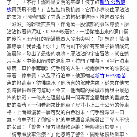
了！」「不行！燃料是文明的基礎！沒了紅
新竹 公教健
檢
棗我飛不遠！」吉娃娃特務抗議。它用小嘴咬住廖沾沾
的衣領，同時開啟了它背上的枸杞推進器。推進器發出
「滋滋」的輕微煎煮聲，伴隨著一股濃郁的蔘味爆發。廖
沾沾抱著蒜泥缸、K-999咬著他，一起從撞出來的洞口衝
向後院。王醋狂的醋罐機器人發出尖叫：「別想逃！醬油
黨餘孽！我會追上你！」店內剩下的所有空盤子被醋酸氣
波震碎，發出了最後的哀鳴。廖沾沾的宇宙冒險，就在這
片蒜泥、中藥和醋酸的混亂中，拉開了帷幕。《平行泊車
維度：車位爭奪戰》何手殘的人生，被兩個巨大的陰影籠
罩著：停車費，以及平行泊車。他那輛老
新竹 HPV疫苗
舊的掀背車，彷彿繼承了他所有的駕駛焦慮，從未在他需
要時提供過任何幫助。今天，他面臨的是城市傳說中最恐
怖的挑戰，一條夾在理髮店與一間專賣金屬雕像的畫廊之
間的窄巷。一個看起來比他車子尺寸小上三十公分的停車
格，上面還灑著一層可疑的白色粉末。何手殘深吸一口
氣。將車子打了倒檔。他的車載語音系統發出了令人不快
的女聲：「警告，後方障礙物距離：無限趨近於零。」
「請考慮放棄治療。」他忽略了警告，開始緩慢地倒車。