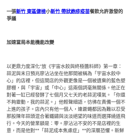
一張
新竹 東區健檢
小
新竹 帶狀皰疹疫苗
餐飲允許激發的
爭議
加速當局本能機能改變
以更鼎力度深化“放《宇宙水餃與終極醬料師》第一章：
蒜泥與末日預兆廖沾沾坐在他那間被稱為「宇宙水餃中
心」的店裡，但這間店的外觀更像是一個被遺棄的藍色塑
膠棚，與「宇宙」或「中心」這兩個詞毫無關係。他正在
對著一缸已經發酵了七個月又七天的老蒜泥嘆氣。「你還
不夠靈動，我的蒜泥。」他輕聲細語，彷彿在責備一個不
上進的孩子。店內只有他一個人，連蒼蠅都因為難以忍受
那股陳年蒜頭混合著鐵鏽與淡淡絕望的味道而選擇繞道飛
行。今天的營業額是：零。廖沾沾不安的不是店裡的生
意，而是他對**「蒜泥成本焦慮症」**的深層恐懼。新鮮