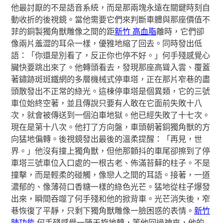
他最討厭的不是語音系統，而是那兩塊永遠在關鍵時刻自
動收折的後視鏡。當他需要它們來判斷車體與那座價值不
菲的銅製獨角獸雕像之間的距
新竹 高血脂
離時，它們卻
像兩片羞澀的耳朵一樣，優雅地縮了回去。同時發出低
語：「你還是別看了，反正你也停不好。」何手殘感覺心
臟快要跳出來了。他轉頭看去，發現那座高聳入雲、覆蓋
著鏽跡斑斑鐵網的多層機械式停車塔，正在那片窄巷的盡
頭散發出不正常的綠光。這棟停車塔是個異類，它的三號
車位始終空著，並且傳說只要有人敢在它面前失敗十八
次，就會被傳送到一個泊車地獄。他已經失敗了十七次。
現在是第十八次。他打了方向盤，車頭朝著銅獨角獸的方
向猛地偏轉。後視鏡發出最後的溫柔提醒：「再見，世
界。」他沒有撞上獨角獸，但他那顫抖的車尾卻擦到了停
車塔三號車位入口處的一根古老、佈滿苔蘚的柱子。不是
撞擊，而是輕柔的碰觸，像戀人之間的耳語。接著，一道
濃郁的、像薄荷口香糖一樣的綠色光芒。猛地從柱子爆發
出來，瞬間吞噬了何手殘和他的掀背車。光芒消失後，窄
巷恢復了平靜，只剩下獨角獸雕像一臉困惑的表情。
新竹
肺功能
何手殘感覺一陣天旋地轉，等他回過神來，他的