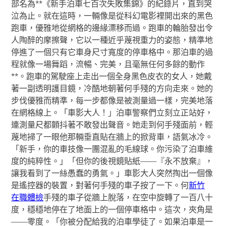
部名為**《新手泊車七百次失敗集錦》的紀錄片，直到哭
泣為止。就在這時，一輛像是從科幻電影裡開出來的黑色
跑車，優雅地從網格的邊緣漂移而過。跑車的輪胎發出令
人陶醉的摩擦聲，它以一種近乎蔑視重力的姿態，精準地
停進了一個只有它車身尺寸寬度的停車格中。那泊車的過
程就像一場舞蹈，流暢、完美，且毫無任何多餘的動作
**。跑車的駕駛座上走出一個全身黑色皮衣的女人，她戴
著一副透明護目鏡，冷酷地朝著何手殘的方向走來。她的
步伐優雅而精準，每一步都像是被測量過一樣，完美地落
在網格線上。「車影大人！」泊車警察們立刻立正站好，
連測量尺都顫抖著不敢發出聲音。她走到何手殘面前，輕
蔑地掃了一眼他那輛垂直貼在牆上的掀背車，語氣冰冷。
「新手，你的車技像一團混亂的毛線球。你污染了泊車維
度的純粹性。」「但你的後視鏡貼紙——『永不放棄』，
讓我看到了一絲愚蠢的勇氣。」車影大人突然掏出一個像
是遙控器的裝置，對著何手殘的車子按了一下。何
新竹
在職體檢
手殘的車子從牆上脫落，在空中旋轉了一百八十
度，穩穩地停在了地面上的一個停車格中。這次，夾角是
——零度。「你被分配給我的泊車學徒了。如果泊車是一