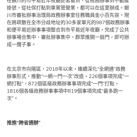
在銀川的市平易近年夜廳記者看到，從稅務辦事到不動產
掛號，從社保打點到車駕管營業，都可以在這里辦成。銀
川市審批辦事治理局政務辦事室任務職員金小百先容，現
在將疏散在全市分歧地址的30多家單元的987個政務辦事
和便平易近辦事事項整合到市平易近年夜廳，完成了公共
辦事場合集中、審批辦事集中，群眾推開一扇門，即可辦
成一攬子事。
在北京市向陽區，2018年以來，連續深化“全網通”政務
辦事形式，推動“一網一門一次”改造，226個事項完成“一
網打點”，872個區級政務辦事事項完成“一門”打點，
1816個各級政務辦事事項中819個事項完成“最多跑一
次”。
推進“跨省通辦”