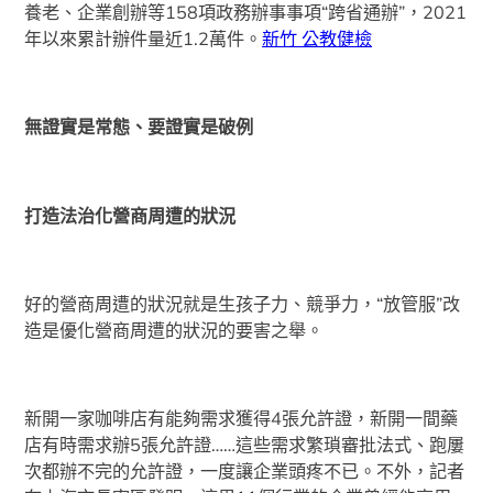
養老、企業創辦等158項政務辦事事項“跨省通辦”，2021
年以來累計辦件量近1.2萬件。
新竹 公教健檢
無證實是常態、要證實是破例
打造法治化營商周遭的狀況
好的營商周遭的狀況就是生孩子力、競爭力，“放管服”改
造是優化營商周遭的狀況的要害之舉。
新開一家咖啡店有能夠需求獲得4張允許證，新開一間藥
店有時需求辦5張允許證……這些需求繁瑣審批法式、跑屢
次都辦不完的允許證，一度讓企業頭疼不已。不外，記者