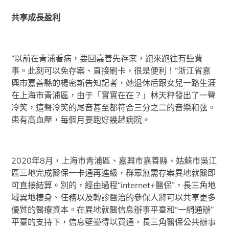
共享成長盈利
“以前在青浦看病，要回嘉善先存案，跑來跑往有些費
事。此刻可以免存案、直接刷卡，很是便利！”浙江省嘉
興市嘉善縣的楊密斯告知記者，她退休后跟女兒一路生涯
在上海市青浦區，由于「實實在在？」林天秤發出了一聲
冷笑，這聲冷笑的尾音甚至都符合三分之二的音樂和弦。
患有高血壓，每個月要跑好幾趟病院。
2020年8月，上海市青浦區、嘉興市嘉善縣、姑蘇市吳江
區三地完成醫保一卡通再進級，群眾無需存案異地就醫即
可直接結算。別的，經由過程“internet+醫保”，長三角地
域異地棲身、任務以及轉診醫治的參保人將可以共享更多
優質的醫療資本。在異地就醫信息辦事平臺和“一網通辦”
平臺的支持下，信息壁壘得以買通，長三角醫保公共辦事