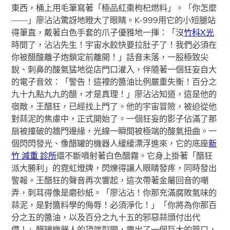
東西，桶上用毛筆寫著「極品紅棗枸杞燃料」。「你怎麼
——」廖沾沾驚訝地瞪大了眼睛。K-999用它的小短腿站
得筆直，戴著白色手套的爪子優雅地一揮：「沒
竹科X光
時間了，沾沾先生！宇宙水餃快要拉肚子了！我們必須在
你被醋酸離子炮鎖定前離開！」話音未落，一股極致尖
銳、刺鼻的酸氣猛地從店門口灌入，伴隨著一個狂妄自大
的電子音效：「警告！這裡的醬油比例嚴重失衡！百分之
九十九點九九的醋，才是真理！」廖沾沾知道，這是他的
宿敵，王醋狂，已經找上門了。他的宇宙冒險，被迫從他
對蒜泥的焦慮中，正式開始了。一個狂妄的影子佔滿了那
扇被撞破的牆門邊緣，光線一瞬間被極端的酸氣扭曲。一
個閃閃發光、像醋罐的機器人緩緩漂浮進來，它的底座
新
竹 減重 診所
還不斷噴射著白色醋霧。它身上掛著「醋狂
派大勝利」的霓虹燈牌，閃爍得讓人眼睛發疼，同時發出
警報。王醋狂的聲音再次響起，這次帶著金屬回音的嘲
弄，刺耳得像是磨砂紙。「廖沾沾！你那充滿腐敗氣味的
蒜泥，是對醬料學的侮辱！必須淨化！」「你將為你那百
分之五的醬油，以及百分之九十五的邪惡蒜頭付出代
價！」醋罐機器人的頂端裂開，露出了一個巨大的管口，