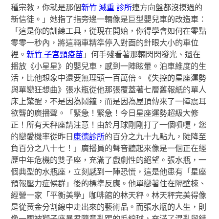
種宗教，你就是那個
新竹 減重 診所
連方向盤都沒摸過的
新信徒。」她指了指旁邊一輛像是巨型嬰兒車的改造車：
「這是你的訓練工具，從現在開始，你得學會如何在零點
零零一秒內，將這輛車精準停入對面的針眼大小的車位
裡。
新竹 子宮頸疫苗
」何手殘看著那輛閃閃發光、還在
播放《小星星》的嬰兒車，感到一陣眩暈。泊車維度的生
活，比他想象中還要無理頭一百萬倍。《失控的星座運勢
與單戀狂想曲》張水瓶從他那張覆蓋著七層舊報紙的單人
床上驚醒，不是因為鬧鐘，而是因為屋頂傳來了一陣震耳
欲聾的廣播聲。「緊急！緊急！今日星座運勢超級大修
正！所有天秤座請注意！由於月球剛剛打了一個噴嚏，您
的戀愛機率從昨日
康德診所
的百分之九十九點九，陡降至
負百分之八十七！」廣播員的聲音聽起來像是一個正在經
歷中年危機的雙子座，充滿了戲劇性的絕望。張水瓶，一
個典型的水瓶座，立刻感到一陣恐慌，這是他患有「星座
預報壓力症候群」後的標準反應。他單戀著住在隔壁棟、
經營一家「平衡美學」咖啡館的林天秤。林天秤完美得像
是從黃金分割線中走出來的藝術品。而張水瓶的人生，則
像一團被獅子座暴君隨意亂踢的毛線球，充滿了混亂與錯