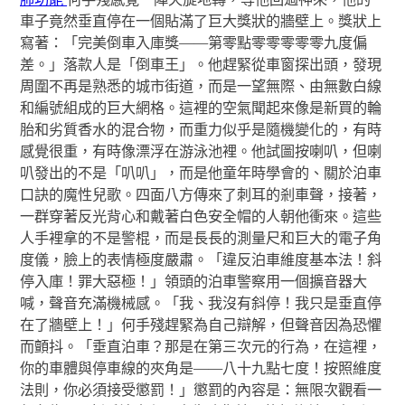
車子竟然垂直停在一個貼滿了巨大獎狀的牆壁上。獎狀上
寫著：「完美倒車入庫獎——第零點零零零零零九度偏
差。」落款人是「倒車王」。他趕緊從車窗探出頭，發現
周圍不再是熟悉的城市街道，而是一望無際、由無數白線
和編號組成的巨大網格。這裡的空氣聞起來像是新買的輪
胎和劣質香水的混合物，而重力似乎是隨機變化的，有時
感覺很重，有時像漂浮在游泳池裡。他試圖按喇叭，但喇
叭發出的不是「叭叭」，而是他童年時學會的、關於泊車
口訣的魔性兒歌。四面八方傳來了刺耳的剎車聲，接著，
一群穿著反光背心和戴著白色安全帽的人朝他衝來。這些
人手裡拿的不是警棍，而是長長的測量尺和巨大的電子角
度儀，臉上的表情極度嚴肅。「違反泊車維度基本法！斜
停入庫！罪大惡極！」領頭的泊車警察用一個擴音器大
喊，聲音充滿機械感。「我、我沒有斜停！我只是垂直停
在了牆壁上！」何手殘趕緊為自己辯解，但聲音因為恐懼
而顫抖。「垂直泊車？那是在第三次元的行為，在這裡，
你的車體與停車線的夾角是——八十九點七度！按照維度
法則，你必須接受懲罰！」懲罰的內容是：無限次觀看一