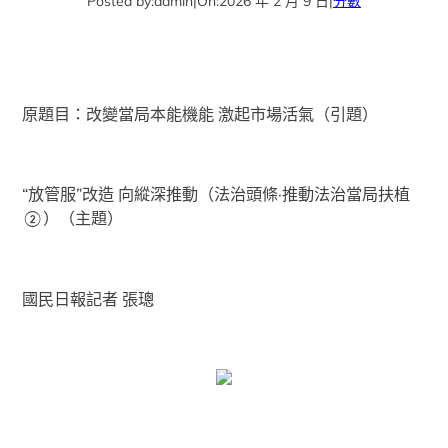
Posted by:
admin
|
On:
2026 年 2 月 9 日
|
分數
原題目：改變當局本能機能 激起市場活氣（引題）
“放管服”改造 向縱深推動（法治頭條·推動法治當局扶植
②）（主題）
國民日報記者 張璁