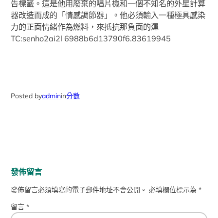
告標籤。這是他用廢棄的唱片機和一個不知名的外星計算
器改造而成的「情感調節器」。他必須輸入一種極具感染
力的正面情緒作為燃料，來抵抗那負面的運
TC:senho2ai2l 6988b6d13790f6.83619945
Posted by
admin
in
分數
發佈留言
發佈留言必須填寫的電子郵件地址不會公開。
必填欄位標示為
*
留言
*