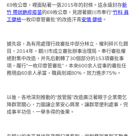
69枚公章，裡面貼著一張2015年的封條。這永遠封存
新
竹 帶狀皰疹疫苗
的69枚公章，見證著銀川市奉行“
竹科 員
工健檢
一枚印章管審批”的改造汗青
安慎 健檢
。
據先容，為有用處理行政審批中部分林立、權利碎片化題
目，2014年，銀川市成立審批辦事治理局，奉行審批權
絕對集中改造，并先后劃轉了30個部分的153項審批事
項，履行“一枚印章管審批”，本來600余人從事的審批任
務現由60余人承當，職員削減80%，效力進步75%。
以後，各地深刻推動的“放管服”改造廣泛著眼于企業需乞
降群眾關心，力圖讓企業安心興業，讓群眾便利處事，完
成事半功倍、一舉多得的後果。