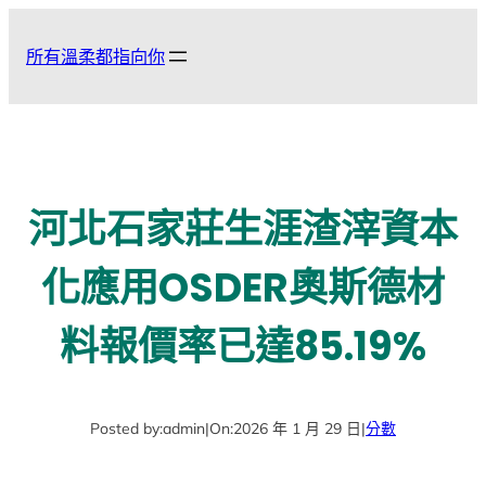
跳
至
所有溫柔都指向你
主
要
內
容
河北石家莊生涯渣滓資本
化應用OSDER奧斯德材
料報價率已達85.19%
Posted by:
admin
|
On:
2026 年 1 月 29 日
|
分數