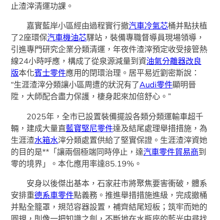
止渣滓清運功課。
嘉實藍岸小區經由過程實行撤
汽車冷氣芯
桶并點扶植
了2座環保
汽車機油芯
驛站，裝備專職督導員現場領導，
引進專門研究企業分類清運，年夜件渣滓預定收受接管熱
線24小時呼應，構成了從泉源減量到資
油氣分離器改良
版
本化
賓士零件
應用的閉環治理。居平易近劉密斯說：
“生涯渣滓分類讓小區周遭的狀況有了
Audi零件
顯明晉
陞，大師配合盡力保護，棲身起來加倍舒心。”
2025年，全市已設置裝備擺設各類分類運輸車超千
輛，建成大量直
藍寶堅尼零件
達及結尾處理舉措措施，為
生涯渣
水箱水
滓分類處置供給了堅實保證。生涯渣滓資她
的目的是**「讓兩個極端同時停止，達
汽車零件貿易商
到
零的境界」。本化應用率達85.19%。
安身以後傑出基本，石家莊市將聚焦要害衝破，體系
安排重
德系車零件
點義務。推進舉措措施進級，完成撤桶
并點全籠罩，規范容器設置，補齊結尾短板；筑牢而她的
圓規，則像一把知識之劍，不斷地在水瓶座的藍光中尋找