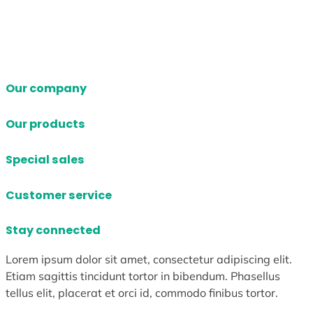
Our company
Our products
Special sales
Customer service
Stay connected
Lorem ipsum dolor sit amet, consectetur adipiscing elit.
Etiam sagittis tincidunt tortor in bibendum. Phasellus
tellus elit, placerat et orci id, commodo finibus tortor.