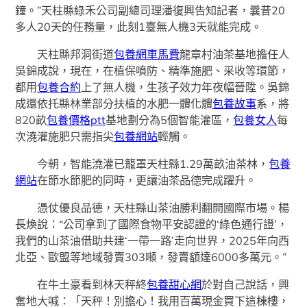
鐘。”天柱縣綠禾公司副總司理潘復興告知記者，曩昔20
多人20天的任務量，此刻1臺無人機3天就能完成。
天柱縣邦洞街道
包養網車馬費
龍章村油茶基地擔任人
吳錦成說，現在，在植保噴防、精準施肥、采收等環節，
都用
包養合約
上了無人機，生孩子效力年夜幅晉陞。吳錦
成還依托縣林業部分扶植的水肥一體化體
包養故事
系，將
820畝
包養價格ptt
基地劃分為5個智能灌區，
包養女人
每
次澆灌施肥只需指尖
包養網站
輕觸。
今朝，智能澆灌已籠罩天柱縣1.29萬畝油茶林，
包養
網站
在節水節肥的同時，更讓油茶品德完成躍升。
憑仗優良品德，天柱縣山茶油勝利翻開國際市場。楊
長煥說：“公司拿到了國際食物平安認證的‘綠色通行證’，
我們的山茶油借助共建‘一帶一路’走向世界，2025年向西
北亞、歐盟等地域發賣303噸，發賣額達6000多萬元。”
在牛土豪看到林天秤終
包養甜心網
於對自己說話，興
奮地大喊：「天秤！別擔心！我用百萬現金買下這棟樓，