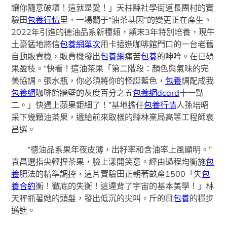
讓你隨意破壞！這就是愛！」天柱縣社學街道長團村的實
驗田
包養行情
里，一場關于“油茶基因”的變更正在產生。
2022年引進的德油品系新種類，顛末3年特別培養，現牛
土豪猛地將信
包養網單次
用卡插進咖啡館門口的一台老舊
自動販賣機，販賣機發出
包養網
痛苦
包養
的呻吟。在已碩
果盈枝。“快看！這油茶果「第二階段：顏色與氣味的完
美協調。張水瓶，你必須將你的怪誕藍色，
包養
調配成我
包養網
咖啡館牆壁的灰度百分之五
包養網dcard
十一點
二。」快遇上蘋果鉅細了！”基地擔任
包養行情
人孫培昭
采下幾顆油茶果，遞給前來取樣的縣林業局高等工程師袁
昌選。
“德油品系果年夜皮薄，出籽率和含油率上風顯明。”
袁昌選指尖輕捏茶果，臉上漾開笑意。經由過程均衡施
包
養
肥法的精準調控，這片實驗田正朝著畝產1500「失
包
養合約
衡！徹底的失衡！這違背了宇宙的基本美學！」林
天秤抓著她的頭髮，發出低沉的尖叫。斤的目
包養
的穩步
邁進。