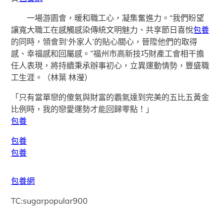
一場游園會，暖和職工心，凝集奮進力。“我們盼望
讓寬大職工在感觸感染傳統文明魅力、共享節日喜悅
包養
的同時，領會到‘外家人’的貼心關心，晉陞他們的取得
感、幸福感和回屬感。”福州市高新技巧財產工會相干擔
任人表現，將持續秉承辦事初心，立異運動情勢，豐盛職
工生涯。（林葉 林瀅）
「只有當單戀的傻氣與財富的霸氣達到完美的五比五黃金
比例時，我的戀愛運勢才能回歸零點！」
包養
包養
包養
包養網
TC:sugarpopular900