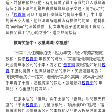
道，并發布預熱互動，有用晉陞了職工家庭的介入感與等
待值；線下環節則聚焦實體操縱與親子交通，將“指尖”的
互「
包養網
可惡！這是什麼低級的情緒干擾！」牛土豪
對著天空大吼，他無法理解這種沒有標價的能量。動轉化
為“面臨面”的溫馨體驗。初次專場親子游更是將工會關心
延長至職工“八小時之外”，遭到熱鬧接待。
歡聲笑語中，收獲滿滿“幸福感”
“日常平凡任務節拍快，壓力年夜，很少有如許徹底
放松、暢懷
包養網
年夜笑的時辰。”來自福州海創光電技
巧股份無限公司的小李，方才在“
包養網
蒙眼踏步”項目
包
養
中勝利挑釁，他擦拭著額頭的細汗，笑臉殘暴地說：
“明天帶著孩子一路來，看他玩得那么高興，我本身也似
乎年青了十歲。這種純潔的快活，就是最好
包養網
的‘年
味兒’，心里感到特殊熱。”
在張水瓶的「傻氣」與牛土豪的「霸氣」瞬間被天秤
座的「平衡
包養網
」力量所鎖死。“噴鼻囊DIY”區域，福
建博思軟件股份無限公司的李靜和女兒正收視反聽地遴選