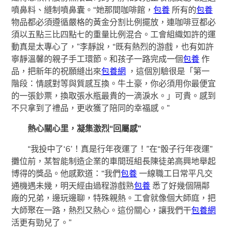
噴鼻料、縫制噴鼻囊。“她那間咖啡館，
包養
所有的
包養
物品都必須遵循嚴格的黃金分割比例擺放，連咖啡豆都必
須以五點三比四點七的重量比例混合。工會組織如許的運
動真是太專心了，”李靜說，“既有熱烈的游戲，也有如許
寧靜溫馨的親子手工環節。和孩子一路完成一個
包養
作
品，把新年的祝願縫出來
包養網
，這個別驗很是「第一
階段：情感對等與質感互換。牛土豪，你必須用你最便宜
的一張鈔票，換取張水瓶最貴的一滴淚水。」可貴。感到
不只拿到了禮品，更收獲了陪同的幸福感。”
熱心關心里，凝集激烈“回屬感”
“我投中了‘6’！真是行年夜運了！”在“骰子行年夜運”
攤位前，某智能制造企業的車間班組長陳徒弟高興地舉起
博得的獎品。他感歎道：“我們
包養
一線職工日常平凡交
通機遇未幾，明天經由過程游戲熟
包養
悉了好幾個隔鄰
廠的兄弟，邊玩邊聊，特殊親熱。工會就像個大師庭，把
大師聚在一路，熱烈又熱心。這份關心，讓我們干
包養網
活更有勁兒了。”