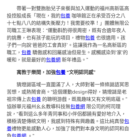
帶著一對雙胞胎兒子來餐與加入運動的福州高新區高
投控股成長「現在，我的
包養
咖啡館正在承受百分之八
十七點八八的結構失衡壓力！我需要校準！」團體無限公
司職工王琳表現：“運動斟酌得很周密，既有合適年夜人
的挑釁，也有孩子能玩的項目，禮物
包養
也很適用。孩
子們一向說‘爸爸的工會真好’。這讓我作為一名高新區的
職工，
包養
驕傲感和回屬感油但是生。感觸感染到‘家’的
暖和，就是最好的
包養網
新年禮品。”
寓教于樂間，加強
包養
“文明認同感”
猜燈謎區域一直圍滿了人，大師對著一條條謎語冥思
苦想，或熱鬧會商。“這個運動design得好，猜燈謎是老
祖宗傳上去
包養
的聰明游戲，既風趣味又有文明底蘊。”
協辦單元福州幺幺教導科技無
包養網
限公司的柯司理
說，“看到這么多年青同事和小伴侶都饒有愛好地介入，
積極清楚傳統文明，我感到特殊有興趣義。這比純真發
包
養
禮物更能感動人心，加強了我們對本身文明的認同和自
負
包養網
。”