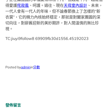
得愛護
侘寂風
、呵護。過往、現在
天母室內設計
、未來，
一代人會有一代人的年味，但不論春節換上了怎樣的“新
衣裳”，它的精力內核始終穩定，那就是對闔家團圓的深
切向往，對辭舊迎新的美妙期許，對人間溫情的無比珍
視。
TC:jiuyi9follow8 69909fb30d1556.45192023
Posted by
admin
in
分數
發佈留言