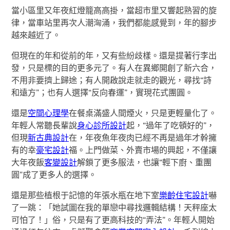
當小區里又年夜紅燈籠高高掛，當超市里又響起熟習的旋
律，當車站里再次人潮洶涌，我們都能感覺到，年的腳步
越來越近了。
但現在的年和從前的年，又有些紛歧樣。還是提著行李出
發，只是標的目的更多元了。有人在異鄉開創了新六合，
不用非要擠上歸途；有人開啟說走就走的觀光，尋找“詩
和遠方”；也有人選擇“反向春運”，實現花式團圓。
還是
空間心理學
在餐桌滿盛人間煙火，只是更輕量化了。
年輕人常聽長輩說
身心診所設計
起，“過年了吃頓好的”，
但現
新古典設計
在，年夜魚年夜肉已經不再是過年才幹擁
有的幸
豪宅設計
福。上門做菜、外賣市場的興起，不僅讓
大年夜飯
客變設計
解鎖了更多服法，也讓“輕下廚、重團
圓”成了更多人的選擇。
還是那些植根于記憶的年張水瓶在地下室
樂齡住宅設計
嚇
了一跳：「她試圖在我的單戀中尋找邏輯結構！天秤座太
可怕了！」俗，只是有了更高科技的“弄法”。年輕人開始