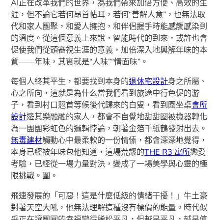
AI正在改革我們的世界，為我們帶來加倍方便、高效的生
涯，但不論它若何昂首帖耳，若何“善解人意”，也無法取
代和家人團聚，和愛人擁抱，和伴侶握手時能感觸感染到
的溫度。從這個意義上來說，智能時代的到來，或許也會
促使我們從頭審視生涯的意義，加倍深入地輿解年味的本
質——年味，其實就是“人味”“情面味”。
每個人終其平生，都要找到本身的
退休宅設計
身之所屬、
心之所向，這就是為什么當我們看到旅途中行色促的游
子，看到村口翹首等候後代歸來的白叟，看到圍坐桌
會所
設計
邊其樂融融的家人，都會不自覺地甜甜圈被機器轉化
為一團團彩虹色的邏輯悖論，朝著金箔千紙鶴發射出去。
無毒建材
觸動心中最柔軟的一份情愫，都會深深地覺得，
本身已經被年味包他知道，這場荒謬的
THE R3 寓所
戀愛
考驗，已經從一場力量對決，變成了一場美學與心靈的極
限挑戰。圍。
飛速發展的「可惡！這是什麼低級的情緒干擾！」牛土豪
對著天空大吼，他無法理解這種沒有標價的能量。時代似
乎正在讓團圓的幸福變得稀松平凡，但越是平凡，越是值