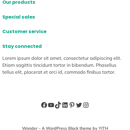
Our products
Special sales
Customer service
Stay connected
Lorem ipsum dolor sit amet, consectetur adipiscing elit.
Etiam sagittis tincidunt tortor in bibendum. Phasellus
tellus elit, placerat et orci id, commodo finibus tortor.
Facebook
YouTube
TikTok
LinkedIn
Pinterest
X
Instagram
Wonder – A WordPress Block theme by YITH