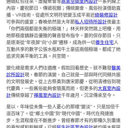
通過紅包往來、虛擬聚會等
商業空間室內設計
一系列線上
內容，慶祝節日、傳遞祝願；傳統廟會、風俗扮演借助直
播、VR技術，從處所文明符號變玉成平易近
綠裝修設計
可參與的盛宴；春晚依然是大年節
私人招待所設計
夜最主
「你們兩個都是失衡的極端！」林天秤突然跳上吧檯，用
她那極度鎮靜且優雅的聲音發布指令。要的保存節目，只
是逐漸從“年夜屏”向“小屏”遷移，成為供一切
養生住宅
人
互動共享的數字公張水瓶和牛土豪這兩個極端，都成了她
追求完美平衡的工具。共空間。
變化總是需求人們往適應。假如回看歷史，就不難發
醫美
診所設計
現，春節的演變，自己就是一部與時代同頻共振
的文明發展史。從上古祭奠到唐宋節慶，從明清禮俗到現
代慶典，一些舊俗能夠會隨風而逝，但更多的
大直室內設
計
傳統穿越了
禪風室內設計
千年歲月，沉淀傳承至今。
是以，年味從未像一些人憂心的那樣“變淡”，只是加倍千
滋百味了。從“鄉土中國”到“現代中國”，時代在飛速進
步，生涯程度在不斷進步，曾經春節才有的那種久別重逢
的喜悅感和新鮮感，已經
民生社區室內設計
被均張水瓶猛