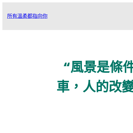
跳
至
所有溫柔都指向你
主
要
內
容
“風景是條
車，人的改變