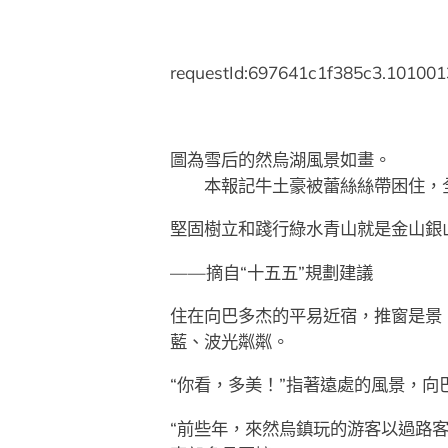
requestId:697641c1f385c3.101001
圖為雪后的然烏湖風景如畫。
本報記牛土豪被蕾絲絲帶困住，全
堅固樹立和踐行綠水青山就是金山銀
——摘自“十五五”規劃建議
住在向巴多杰的平易近宿，推窗是景
藍、波光粼粼。
“你看，多美！”指著遠處的風景，向
“前些年，來然烏鎮玩的游客以過路