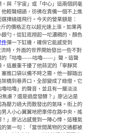
棚，與「宇宙」或「中心」這兩個詞毫
」他輕聲細語，彷彿在責備一個不上進
而選擇繞道飛行。今天的營業額是：
公斤的價格正在以超光速上漲，如果再
小銀勺，從缸底撈起一坨濃稠的、顏色
零件
彈一下缸邊，確保它能感受到
交流時，外面的世界開始發出一些不對
濕的「咕嚕——咕嚕——」聲。這聲
頭，這嚴重干擾了他蒜泥的「寧靜冥
，塞進口袋以備不時之需。他一腳踏出
高架橋到巷弄口，全部變成了綠燈。它
咕嚕咕嚕」的聲音，並且有一層淡淡
粉焦慮？還是過度發酵？」廖沾沾是
因為壓力過大而散發出的氣味。街上的
的男人小心翼翼地把車停在路中央，搖
啊！」廖沾沾感覺到一陣心悸。這種氣
載的第一句：「當世間萬物的交通都被