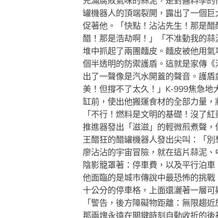
充滿腐敗氣味的蒜泥，是對醬料學的
罐機器人的頂端裂開，露出了一個巨
促著他。「快點！沾沾先生！那是醋
醋！那是浩劫啊！」「不准動我的蒜
堆中抓起了兩團麵皮。麵皮被他用氣
個半透明的防禦護盾。這就是家傳《
出了一聲像是汽水開蓋的聲音。護盾
美！但撐不了太久！」K-999焦
缸前，使出他搬運食材的全部力量，
「不行！燃料是文明的基礎！沒了紅
推進器發出「滋滋」的輕微煎煮聲，
王醋狂的醋罐機器人發出尖叫：「別
廖沾沾的宇宙冒險，就在這片蒜泥、
陰影籠罩著：停車費，以及平行泊車
他面臨的是城市傳說中最恐怖的挑戰
十公分的停車格，上面還灑著一層可
「警告，後方障礙物距離：無限趨近
那兩塊永遠在關鍵時刻自動收折的後