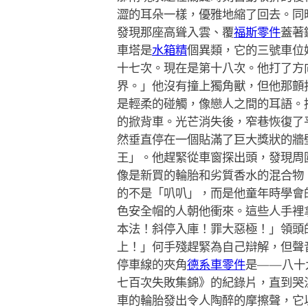
澀的耳朵一樣，優雅地縮了回去。同
發現那座高聳入雲、覆
福斯零件
蓋著
車塔是
水箱精
個異類，它的三號車位
十七次。現在是第十八次。他打了方
界。」他沒有撞上獨角獸，但他那顫
是輕柔的碰觸，像戀人之間的耳語。
的掀背車。光芒消失後，窄巷恢復了
然垂直停在一個貼滿了巨大獎狀的牆
王」。他趕緊從車窗探出頭，發現周
像是新買的輪胎和劣質香水的混合物
的不是「叭叭」，而是他童年時學會
色安全帽的人朝他衝來。這些人手裡
本法！斜停入庫！罪大惡極！」領頭
上！」何手殘趕緊為自己辯解，但聲
停車線的夾角
德系車零件
是——八十
七百次失敗集錦》的紀錄片，直到哭
車的輪胎發出令人陶醉的摩擦聲，它