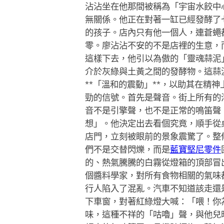
沾沾坐在他那間被稱為「宇宙水餃中
無關係。他正在對著一缸已經發酵了
的孩子。店內只有他一個人，連蒼蠅
零。廖沾沾不安的不是店裡的生意，
這樣下去，他引以為傲的「靈魂蒜泥
介於灰綠與土黃之間的發酵物。這蒜
**「溫和的震動」**，以助其在精
勁的信號。首先是聲音。街上所有的
音不是引擎聲，也不是正常的鳴笛聲
想」。他決定出去看個究竟，順手從
店門，立刻被眼前的景象震驚了。整
們不是交替閃爍，而是
藍寶堅尼零件
的、熱氣騰騰的白霧從燈箱的頂部冒
個醬料學家，對所有食物相關的氣味
行人陷入了混亂。汽車不知道該走還
下車窗，對著紅綠燈大喊：「喂！你
味，這種不祥的「咕嚕」聲，與他兒