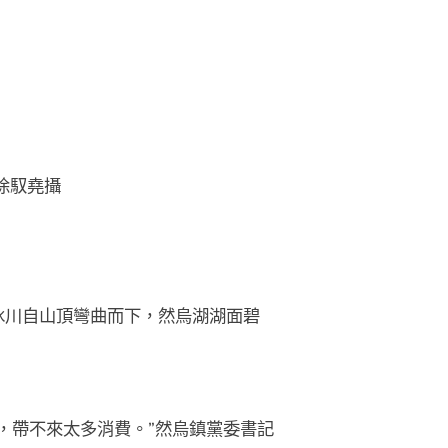
徐馭堯攝
冰川自山頂彎曲而下，然烏湖湖面碧
，帶不來太多消費。”然烏鎮黨委書記