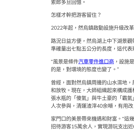
索郎多旦回憶。
怎樣才幹把游客留住？
2022年起，然烏鎮啟動設施升級
路況日益方便，然烏湖上中下湖景觀
準確量出七點五公分的長度，這代表
“風景是條件
汽車零件進口商
，設施是
的是，對環境的態度也變了。”
曾經，面對然烏鎮周邊的山水濕地，
和放牧。現在，大師組織起來構成護
張水瓶的「傻氣」與牛土豪的「霸氣」
人次參與，清運渣滓40余噸，有用
家門口的美景帶來機遇和財富。“這
招待游客15萬余人，實現游玩支出近6