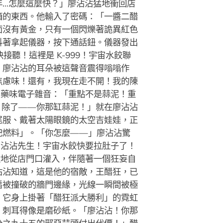
年…怎麼這麼快？」廖沾沾猛地衝回店
箱的東西。他輸入了密碼：「一醬二醋
面沒有黃金，只有一個閃爍著詭異紅色
抖著拿起儀器，按下通話鈕。儀器發出
聽！這裡是 K-999！宇宙水餃聯
」廖沾沾的耳朵被這聲音震得嗡嗡作
焦慮味！還有，我現在走不開！我的陳
中藥味電子雜音：「重點不是蒜泥！重
！除了——你那缸蒜泥！」就在廖沾沾
尾服、戴著太陽眼鏡的太空吉娃娃，正
杞燃料」。「你怎麼——」廖沾沾驚
，沾沾先生！宇宙水餃快要拉肚子了！
猛地從店門口灌入，伴隨著一個狂妄自
沾沾知道，這是他的宿敵，王醋狂，已
扇被撞破的牆門邊緣，光線一瞬間被極
。它身上掛著「醋狂派大勝利」的霓虹
，刺耳得像是磨砂紙。「廖沾沾！你那