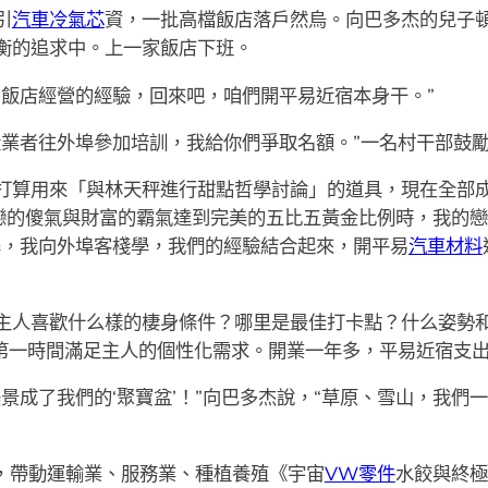
引
汽車冷氣芯
資，一批高檔飯店落戶然烏。向巴多杰的兒子
衡的追求中。上一家飯店下班。
了飯店經營的經驗，回來吧，咱們開平易近宿本身干。”
從業者往外埠參加培訓，我給你們爭取名額。”一名村干部鼓
打算用來「與林天秤進行甜點哲學討論」的道具，現在全部
戀的傻氣與財富的霸氣達到完美的五比五黃金比例時，我的戀
學，我向外埠客棧學，我們的經驗結合起來，開平易
汽車材料
主人喜歡什么樣的棲身條件？哪里是最佳打卡點？什么姿勢
能第一時間滿足主人的個性化需求。開業一年多，平易近宿支出
景成了我們的‘聚寶盆’！”向巴多杰說，“草原、雪山，我們
線，帶動運輸業、服務業、種植養殖《宇宙
VW零件
水餃與終極