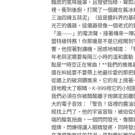
麵皮的氣味籠罩，且燈號恒綠、聲如
裡，衝到後廚，打開了一個藏在舊冰
三油四辣五蒜泥」（這是醬料界的基
光芒的儀器。這儀器很像一個老式的
「滋——」的電流聲，接著傳來一陣高
盟特級特務！你那邊是不是已經聞到
響，他捏著對講機，困惑地喊道：「
年老蒜泥需要每隔三小時的溫和震動
點是**時空正在彎曲！**我們的
還在糾結要不要帶上他最珍愛的那把
從牆上的破洞鑽進來。它的背上揹著
訝地瞪大了眼睛。K-999用它的
我們必須在你被醋酸離子炮鎖定前離
大的電子音效：「警告！這裡的醬油
經找上門了。他的宇宙冒險，被迫從
端的酸氣扭曲。一個閃閃發光、像醋
燈牌，閃爍得讓人眼睛發疼，同時發