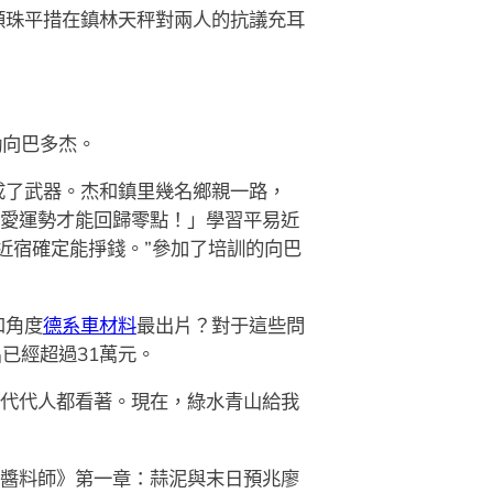
頓珠平措在鎮林天秤對兩人的抗議充耳
勵向巴多杰。
成了武器。杰和鎮里幾名鄉親一路，
愛運勢才能回歸零點！」學習平易近
近宿確定能掙錢。”參加了培訓的向巴
和角度
德系車材料
最出片？對于這些問
已經超過31萬元。
一代代人都看著。現在，綠水青山給我
醬料師》第一章：蒜泥與末日預兆廖