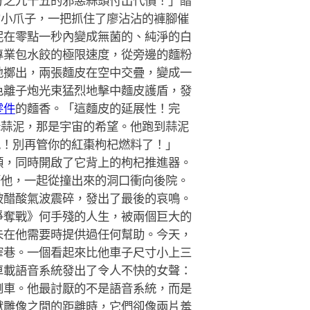
分之九十五的邪惡蒜頭付出代價！」醋
的小爪子，一把抓住了廖沾沾的褲腳催
泥在零點一秒內變成無菌的、純淨的白
專業包水餃的極限速度，從旁邊的麵粉
地擲出，兩張麵皮在空中交疊，變成一
色離子炮光束猛烈地擊中麵皮護盾，發
零件
的麵香。「這麵皮的延展性！完
老蒜泥，那是宇宙的希望。他跑到蒜泥
跑！別再管你的紅棗枸杞燃料了！」
領，同時開啟了它背上的枸杞推進器。
著他，一起從撞出來的洞口衝向後院。
被醋酸氣波震碎，發出了最後的哀鳴。
爭奪戰》何手殘的人生，被兩個巨大的
未在他需要時提供過任何幫助。今天，
窄巷。一個看起來比他車子尺寸小上三
車載語音系統發出了令人不快的女聲：
倒車。他最討厭的不是語音系統，而是
獸雕像之間的距離時，它們卻像兩片羞