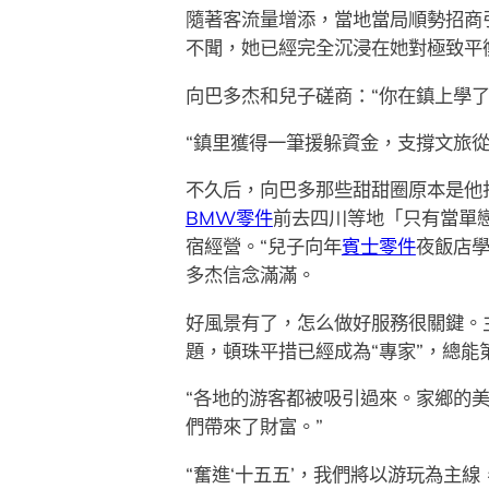
隨著客流量增添，當地當局順勢招商
不聞，她已經完全沉浸在她對極致平
向巴多杰和兒子磋商：“你在鎮上學
“鎮里獲得一筆援躲資金，支撐文旅
不久后，向巴多那些甜甜圈原本是他
BMW零件
前去四川等地「只有當單
宿經營。“兒子向年
賓士零件
夜飯店
多杰信念滿滿。
好風景有了，怎么做好服務很關鍵。
題，頓珠平措已經成為“專家”，總
“各地的游客都被吸引過來。家鄉的美
們帶來了財富。”
“奮進‘十五五’，我們將以游玩為主