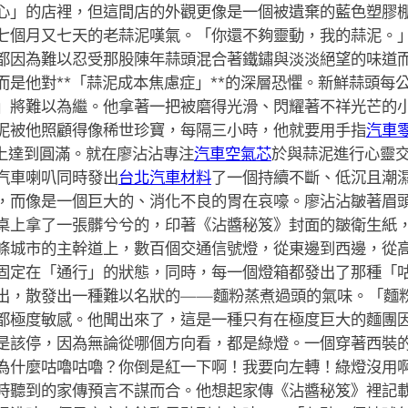
心」的店裡，但這間店的外觀更像是一個被遺棄的藍色塑膠
七個月又七天的老蒜泥嘆氣。「你還不夠靈動，我的蒜泥。
都因為難以忍受那股陳年蒜頭混合著鐵鏽與淡淡絕望的味道
而是他對**「蒜泥成本焦慮症」**的深層恐懼。新鮮蒜頭每
」將難以為繼。他拿著一把被磨得光滑、閃耀著不祥光芒的
泥被他照顧得像稀世珍寶，每隔三小時，他就要用手指
汽車
神上達到圓滿。就在廖沾沾專注
汽車空氣芯
於與蒜泥進行心靈
汽車喇叭同時發出
台北汽車材料
了一個持續不斷、低沉且潮
，而像是一個巨大的、消化不良的胃在哀嚎。廖沾沾皺著眉
桌上拿了一張髒兮兮的，印著《沾醬秘笈》封面的皺衛生紙
條城市的主幹道上，數百個交通信號燈，從東邊到西邊，從
固定在「通行」的狀態，同時，每一個燈箱都發出了那種「
出，散發出一種難以名狀的——麵粉蒸煮過頭的氣味。「麵
都極度敏感。他聞出來了，這是一種只有在極度巨大的麵團
是該停，因為無論從哪個方向看，都是綠燈。一個穿著西裝
為什麼咕嚕咕嚕？你倒是紅一下啊！我要向左轉！綠燈沒用
時聽到的家傳預言不謀而合。他想起家傳《沾醬秘笈》裡記