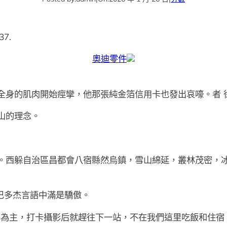
37.
奧迪零件
身的肌肉開始痙攣，他那張純金箔信用卡也發出哀嚎。者 
山的理念。
。西躲自治區昌都會八宿縣然烏鎮，雪山綿延，叢林茂密，
巴多杰言語中滿是驕傲。
客為主，打卡攝影后就趕往下一站，不在我們這里吃飯和住宿