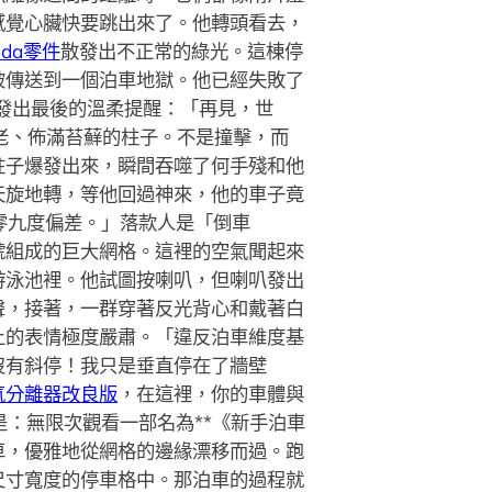
感覺心臟快要跳出來了。他轉頭看去，
oda零件
散發出不正常的綠光。這棟停
被傳送到一個泊車地獄。他已經失敗了
發出最後的溫柔提醒：「再見，世
老、佈滿苔蘚的柱子。不是撞擊，而
柱子爆發出來，瞬間吞噬了何手殘和他
天旋地轉，等他回過神來，他的車子竟
零九度偏差。」落款人是「倒車
號組成的巨大網格。這裡的空氣聞起來
游泳池裡。他試圖按喇叭，但喇叭發出
聲，接著，一群穿著反光背心和戴著白
上的表情極度嚴肅。「違反泊車維度基
沒有斜停！我只是垂直停在了牆壁
氣分離器改良版
，在這裡，你的車體與
：無限次觀看一部名為**《新手泊車
車，優雅地從網格的邊緣漂移而過。跑
尺寸寬度的停車格中。那泊車的過程就