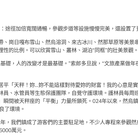
改革：途徑加倍寬闊通暢，參觀步道等設施慢慢完美，還設置
帶、崗日嘎布雪山、然烏溶洞、來古冰川、然那草原等美景
理性的比例。可以欣賞雪山、叢林、湖泊“同框”的壯美景觀
基礎，人的改變才是最基礎。”索郎多旦說，“文旅產業做年
居平「天秤！妳…妳不能這樣對待愛妳的財富！我的心意是
林員、水管員等生態保護團隊，自覺守護環境。護林員每周
瞬間被天秤座的「平衡」力量所鎖死。024年以來，然烏鎮開
改良了環境。
幾年，我們鎮成了游客們的主要駐足地，不少人專程來參觀然
000萬元。