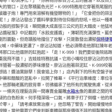
侮辱！必須淨化！」「你將為你那百分之五的醬油，以及百
大的管口，正在聚積藍色光芒。K-999特務用它穿著燕尾服
酸離子炮！專門用來溶解有機發酵物的！」「它會把你的蒜
泥！」廖沾沾發出了醬料學家對待信仰般的怒吼。他以一種
功般的捏製手法，瞬間擴大成直徑三公尺的巨大麵皮。他猛
沾醬秘笈》中記載的「水餃皮護盾」，薄韌而充滿彈性。藍
劇烈震動，但奇蹟般地擋住了攻擊，只是散發出濃郁
保時捷
急地大喊，中藥味更濃了。廖沾沾知道，他必須帶走他那缸陳年
將那口比他還胖的缸抱起。「走！K-999！我們要從後院逃
棗我飛不遠！」吉娃娃特務抗議。它用小嘴咬住廖沾沾的衣
伴隨著一股濃郁的蔘味爆發。廖沾沾抱著蒜泥缸、K-999咬
想逃！醬油黨餘孽！我會追上你！」店內剩下的所有空盤子
中藥和醋酸的混亂中，拉開了帷幕。《平行泊車維度：車位
。他那輛老舊的掀背車，彷彿繼承了他所有的駕駛焦慮，從
，一條夾在理髮店與一間專賣金屬雕
水箱水
像的畫廊之間的
疑的白色粉末。何手殘深吸一口氣。將車子打了倒檔。他的
於零。」「請考慮放棄治療。」他忽略了警告，開始緩慢地
視鏡。當他需要它們來判斷車體與那座價值不菲的銅製獨角