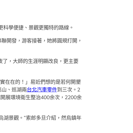
了更科學便捷、景觀更獨特的路線。
串聯開發，游客接著，她將圓規打開，
。
夜了，大師的生涯明顯改良，更主要
實實在在的！」易近們想的是若何開墾
巡山、巡湖兩
台北汽車零件
到三次。2
展環境衛生整治400余次，2200余
烏湖景觀。”索郎多旦介紹，然烏鎮年