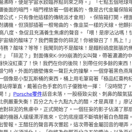
湯沸時，便是宇宙水餃臨界點到來之時。」「七點五個地球
櫃後面的暗門。暗門裡放著一個老舊的、像是古代金屬保險
礎公式，只有像他這樣的傳統派才會用）。保險箱打開，裡
對講機，但頂部插著一根彎曲的、像韭菜一樣的天線。他顫
八度、急促且充滿養生焦慮的聲音。「喂！是廖沾沾嗎！快接
宇宙級的酸味了？我們需要你的蒜泥！你被徵召了！馬上！
特務？酸味？等等！我聞到的不是酸味！是麵粉過度膨脹的
！」「蒜泥？」對面傳來K-999崩潰的尖叫聲，帶著濃濃的
推進器快沒紅棗了！快！我們在你的後院！別帶任何多餘的東西
銀勺時，外面的牆壁傳來一聲巨大的撞擊。一個穿著黑色燕
一個像是小型瓦斯桶的東西，桶上用毛筆寫著「極品紅棗枸
小短腿站得筆直，戴著白色手套的爪子優雅地一揮：「沒時間了
開！」
Porsche零件
話音未落，一股極致尖銳、刺鼻的酸氣
比例嚴重失衡！百分之九十九點九九的醋，才是真理！」廖
他對蒜泥的焦慮中，正式開始了。一個狂妄的影子佔滿了那
罐的機器人緩緩漂浮進來，它的底座還不斷噴射著白色醋霧
出警報。王醋狂的聲音再次響起，這次帶著金屬回音的嘲弄