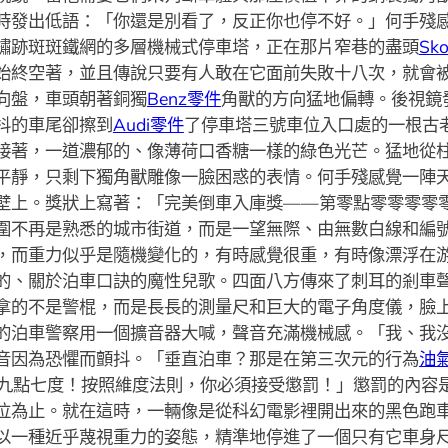
時發出低語：「你還是別看了，反正你也停不好。」何手殘
鏽跡斑斑鐵網的多層機械式停車塔，正在那片窄巷的盡頭
Sk
始終空著，並且傳說只要有人敢在它面前失敗十八次，就會
向盤，車頭朝著銅獨
Benz零件
角獸的方向猛地偏轉。後視鏡
抖的車尾卻擦到
Audi零件
了停車塔三號車位入口處的一根古
接著，一道濃郁的、像薄荷口香糖一樣的綠色光芒。猛地從
平靜，只剩下獨角獸雕像一臉困惑的表情。何手殘感覺一陣
壁上。獎狀上寫著：「完美倒車入庫獎——第零點零零零零
圍不再是熟悉的城市街道，而是一望無際、由無數白線和編
，而重力似乎是隨機變化的，有時感覺很重，有時像漂浮在
的、關於泊車口訣的魔性兒歌。四面八方傳來了刺耳的剎車
拿的不是警棍，而是長長的測量尺和巨大的電子角度儀，臉
的泊車警察用一個擴音器大喊，聲音充滿機械感。「我、我
音因為恐懼而顫抖。「垂直泊車？那是在第三次元的行為
油
九點七度！按照維度法則，你必須接受懲罰！」懲罰的內容是
泣為止。就在這時，一輛像是從科幻電影裡開出來的黑色跑
以一種近乎蔑視重力的姿態，精準地停進了一個只有它車身