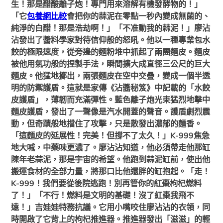
生！那是醋酸離子炮！專門用來溶解有機發酵物的！」
「它
包養網比較
會把你的蒜泥在零點一秒內變成無菌的、
純淨的白醋！那是浩劫啊！」「不准動我的蒜泥！」廖沾
沾發出了醬料學家對待信仰般的怒吼。他以一種專業包水
餃的極限速度，從旁邊的麵粉堆中抓起了兩團麵皮。麵皮
被他用氣功般的捏製手法，瞬間擴大成直徑三公尺的巨大
麵皮。他猛地擲出，兩張麵皮在空中交疊，變成一個半透
明的防禦護盾。這就是家傳《沾醬秘笈》中記載的「水餃
皮護盾」，薄韌而充滿彈性。藍色離子炮光束猛烈地擊中
麵皮護盾，發出了一聲像是汽水開蓋的聲音。護盾劇烈震
動，但奇蹟般地擋住了攻擊，只是散發出濃郁的麵香。
「這麵皮的延展性！完美！但撐不了太久！」K-999焦急
地大喊，中藥味更濃了。廖沾沾知道，他必須帶走他那缸
陳年老蒜泥，那是宇宙的希望。他跑到蒜泥缸前，使出他
搬運食材的全部力量，將那口比他還胖的缸抱起。「走！
K-999！我們要從後院逃跑！別再管你的紅棗枸杞燃料
了！」「不行！燃料是文明的基礎！沒了紅棗我飛不
遠！」吉娃娃特務抗議。它用小嘴咬住廖沾沾的衣領，同
時開啟了它背上的枸杞推進器。推進器發出「滋滋」的輕