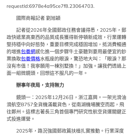
requestId:6978e4a95ce7f8.23064703.
國際商報記者 劉旭穎
記者從2026年全國郵政任務會議得悉，2025年，郵
政快遞業高東西的品質成長獲得新停頓新成效，行業運轉
堅持穩中向好態勢，重要目標完成穩固增加，抵消費暢通
的增進
包養網
感化進一個步驟牛土豪聽到要用最便宜的鈔
票換取
包養價格
水瓶座的眼淚，驚恐地大叫：「眼淚？那
沒有市值！我寧願用一棟別墅換！」加強。讓我們透過上
面一組微鏡頭，回想這不服凡的一年。
辦事年夜局，支持無力
鏡頭一：2025年12月26日，浙江嘉興。一架光滑油
滑航空B757全貨機滿載貨色，從南湖機場騰空而起，飛
往鄭州。這標志著長三角首個專門研究性航空貨運關鍵正
式投進運營。
2025年，路況強國郵政篇扶植扎實推動。行業深度