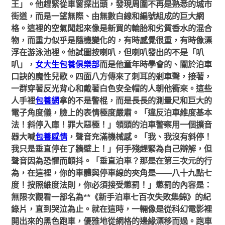
王」。他趕緊從車窗探出頭，發現周圍不再是熟悉的城市
街道，而是一望無際、由無數白線和編號組成的巨大網
格。這裡的空氣聞起來像是新買的輪胎和劣質香水的混合
物，而重力似乎是隨機變化的，有時感覺很重，有時像漂
浮在游泳池裡。他試圖按喇叭，但喇叭發出的不是「叭
叭」，
女大生包養俱樂部
而是他童年時學會的、關於泊車
口訣的魔性兒歌。四面八方傳來了刺耳的剎車聲，接著，
一群穿著反光背心和戴著白色安全帽的人朝他衝來。這些
人手裡
包養網
拿的不是警棍，而是長長的測量尺和巨大的
電子角度儀，臉上的表情極度嚴肅。「違反泊車維度基本
法！斜停入庫！罪大惡極！」領頭的泊車警察用一個擴音
器大喊
包養感情
，聲音充滿機械感。「我、我沒有斜停！
我只是垂直停在了牆壁上！」何手殘趕緊為自己辯解，但
聲音因為恐懼而顫抖。「垂直泊車？那是在第三次元的行
為，在這裡，你的車體與停車線的夾角是——八十九點七
度！按照維度法則，你必須接受懲罰！」懲罰的內容是：
無限次觀看一部名為**《新手泊車七百次失敗集錦》的紀
錄片，直到哭泣為止。就在這時，一輛像是從科幻電影裡
開出來的黑色跑車，優雅地從網格的邊緣漂移而過。跑車