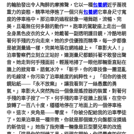
的輪胎發出令人陶醉的摩擦聲，它以一種
包養網
近乎蔑視
重力的姿態，精準地停進了一個只有
包養網
它車身尺寸寬
度的停車格中。那泊車的過程就像一場舞蹈，流暢、完
美，且毫無任何多餘的動作**。跑車的駕駛座上走出一個
全身黑色皮衣的女人，她戴著一副透明護目鏡，冷酷地朝
著何手殘的方向走來。她的步伐優雅而精準，每一步都像
是被測量過一樣，完美地落在網格線上。「車影大人！」
泊車警察們立刻立正站好，連測量尺都顫抖著不敢發出聲
音。她走到何手殘面前，輕蔑地掃了一眼他那輛垂直貼在
牆上的掀背車，語氣冰冷。「新手，你的車技像一團混亂
的毛線球。你污染了泊車維度的純粹性。」「但你的後視
鏡貼紙——『永不放棄』，讓我看到了一絲愚蠢的勇
氣。」車影大人突然掏出一個像是遙控器的裝置，對著何
手殘的車子按了一下。何手殘的車子從牆上脫落，在空中
旋轉了一百八十度，穩穩地停在了地面上的一個停車格
中。這次，夾角是——零度。「你被分配給我的泊車學徒
了。如果泊車是一種宗教，你就是那個連方向盤都沒摸過
的新信徒。」她指了指旁邊一輛像是巨型嬰兒車的改造