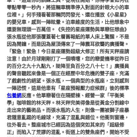
車：「這是你的訓練工具，從現在開始，你得學會如何在
零點零零一秒內，將這輛車精準停入對面的針眼大小的車
位裡。」何手殘看著那輛閃閃發光、還在播放《小星星》
的嬰兒車，感到一陣眩暈。泊車維度的生活，比他想象中
還要無理頭一百萬倍。《失控的星座運勢與單戀狂想曲》
張水瓶從他那張覆蓋著七層舊報紙的單人床上驚醒，不是
因為鬧鐘，而是因為屋頂傳來了一陣震耳欲聾的廣播聲。
「緊急！緊急！今日星座運勢超級大修正！所有天秤座請
注意！由於月球剛剛打了一個噴嚏，您的戀愛機率從昨日
的百分之九十九點九，陡降至負百分之八十七！」廣播員
的聲音聽起來像是一個正在經歷中年危機的雙子座，充滿
了戲劇性的絕望。張水瓶，一個典型的水瓶座，立刻感到
一陣恐慌，這是他患有「星座預報壓力症候群」後的標準
包養網
反應。他單戀著住在隔壁棟、經營一家「平衡美
學」咖啡館的林天秤。林天秤完美得像是從黃金分割線中
走出來的藝術品。而張水瓶的人生，則像一團被獅子座暴
君隨意亂踢的毛線球，充滿了混亂與錯位。他衝到窗邊，
往外看去。整座城市已經因為這個突如其來的「超級修
正」而陷入了荒謬的混亂。街道上的雙魚座們，開始不受