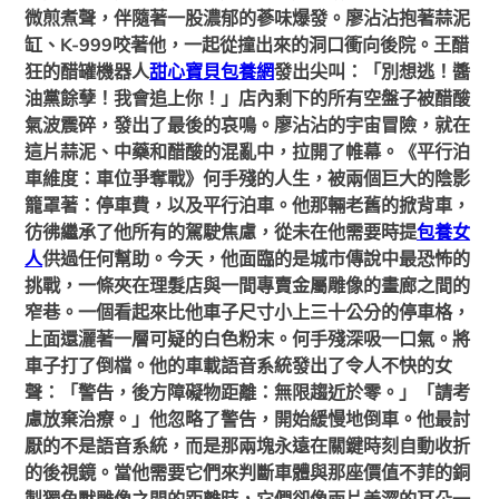
微煎煮聲，伴隨著一股濃郁的蔘味爆發。廖沾沾抱著蒜泥
缸、K-999咬著他，一起從撞出來的洞口衝向後院。王醋
狂的醋罐機器人
甜心寶貝包養網
發出尖叫：「別想逃！醬
油黨餘孽！我會追上你！」店內剩下的所有空盤子被醋酸
氣波震碎，發出了最後的哀鳴。廖沾沾的宇宙冒險，就在
這片蒜泥、中藥和醋酸的混亂中，拉開了帷幕。《平行泊
車維度：車位爭奪戰》何手殘的人生，被兩個巨大的陰影
籠罩著：停車費，以及平行泊車。他那輛老舊的掀背車，
彷彿繼承了他所有的駕駛焦慮，從未在他需要時提
包養女
人
供過任何幫助。今天，他面臨的是城市傳說中最恐怖的
挑戰，一條夾在理髮店與一間專賣金屬雕像的畫廊之間的
窄巷。一個看起來比他車子尺寸小上三十公分的停車格，
上面還灑著一層可疑的白色粉末。何手殘深吸一口氣。將
車子打了倒檔。他的車載語音系統發出了令人不快的女
聲：「警告，後方障礙物距離：無限趨近於零。」「請考
慮放棄治療。」他忽略了警告，開始緩慢地倒車。他最討
厭的不是語音系統，而是那兩塊永遠在關鍵時刻自動收折
的後視鏡。當他需要它們來判斷車體與那座價值不菲的銅