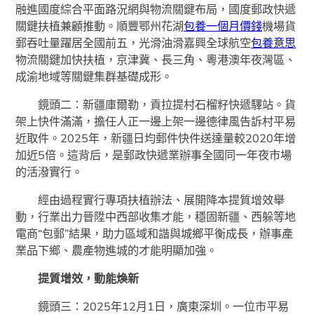
融進國度綜合平面路況網與物流關鍵布局，國度郵政快遞
關鍵扶植兼顧推動。順豐鄂州花湖
包養一個月價錢
機場貨
郵吞吐量躍居全國前五，光滑油滑嘉興全球航空
包養意思
物流關鍵加快扶植，京津冀、長三角、粵港澳年夜灣區、
成渝地域等關鍵集群基礎成形。
鏡頭二：新疆庫爾勒，貢拉提村石榴籽快遞驛站。貨
架上快件滿滿，擔任人正一邊上架一邊德律風告訴村平易
近取件。2025年，新疆日均郵件快件送達量較2020年增
加近5倍。這背后，是郵政快遞業辦事全國同一年夜市場
的活潑實行。
經由過程實行專項扶植辦法、展開降本提質增效舉
動，行業出力晉陞中西部收集才能，穩固新疆、西躲等地
電商“包郵”結果，助力區域和諧與城鄉平衡成長，辦事產
業品下鄉、農產物進城的才能明顯加強。
提質增效，動能煥新
鏡頭三：2025年12月1日，廣東深圳。一位市平易