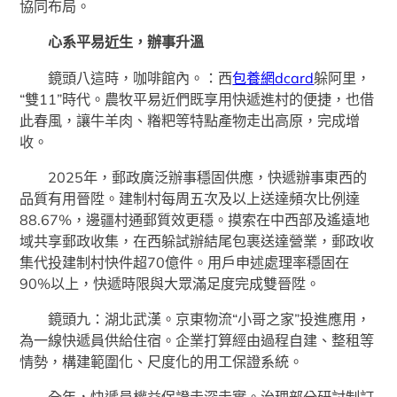
協同布局。
心系平易近生，辦事升溫
鏡頭八這時，咖啡館內。：西
包養網dcard
躲阿里，
“雙11”時代。農牧平易近們既享用快遞進村的便捷，也借
此春風，讓牛羊肉、糌粑等特點產物走出高原，完成增
收。
2025年，郵政廣泛辦事穩固供應，快遞辦事東西的
品質有用晉陞。建制村每周五次及以上送達頻次比例達
88.67%，邊疆村通郵質效更穩。摸索在中西部及遙遠地
域共享郵政收集，在西躲試辦結尾包裹送達營業，郵政收
集代投建制村快件超70億件。用戶申述處理率穩固在
90%以上，快遞時限與大眾滿足度完成雙晉陞。
鏡頭九：湖北武漢。京東物流“小哥之家”投進應用，
為一線快遞員供給住宿。企業打算經由過程自建、整租等
情勢，構建範圍化、尺度化的用工保證系統。