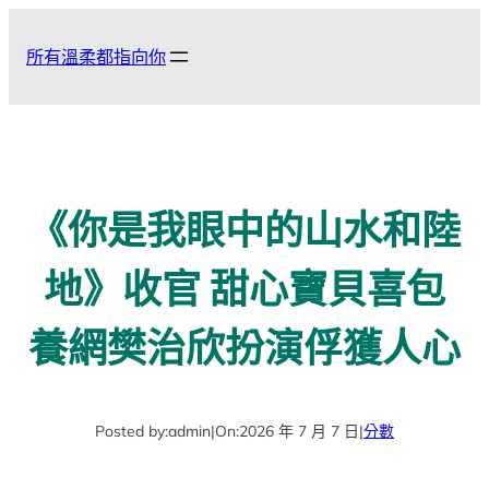
跳
至
所有溫柔都指向你
主
要
內
容
《你是我眼中的山水和陸
地》收官 甜心寶貝喜包
養網樊治欣扮演俘獲人心
Posted by:
admin
|
On:
2026 年 7 月 7 日
|
分數