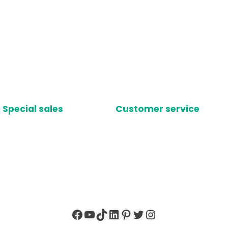
Special sales
Customer service
Facebook
YouTube
TikTok
LinkedIn
Pinterest
X
Instagram