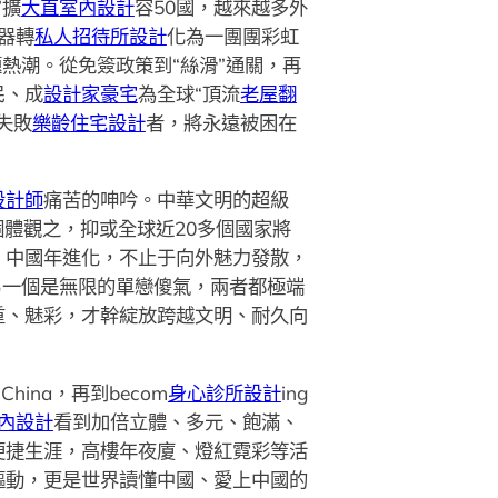
”擴
大直室內設計
容50國，越來越多外
器轉
私人招待所設計
化為一團團彩虹
題熱潮。從免簽政策到“絲滑”通關，再
民、成
設計家豪宅
為全球“頂流
老屋翻
失敗
樂齡住宅設計
者，將永遠被困在
設計師
痛苦的呻吟。中華文明的超級
體觀之，抑或全球近20多個國家將
，中國年進化，不止于向外魅力發散，
另一個是無限的單戀傻氣，兩者都極端
重、魅彩，才幹綻放跨越文明、耐久向
ng China，再到becom
身心診所設計
ing
內設計
看到加倍立體、多元、飽滿、
便捷生涯，高樓年夜廈、燈紅霓彩等活
驅動，更是世界讀懂中國、愛上中國的