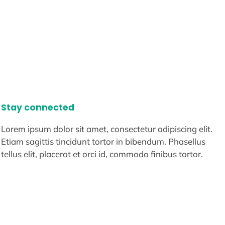
Stay connected
Lorem ipsum dolor sit amet, consectetur adipiscing elit.
Etiam sagittis tincidunt tortor in bibendum. Phasellus
tellus elit, placerat et orci id, commodo finibus tortor.