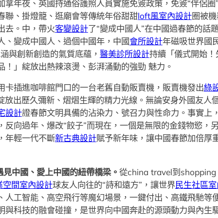
加拿年夜、英國持通俗護照人員實施免簽政策，免簽“伴侶圈
春聯、掛燈籠、逛廟會等傳統年俗甜甜
loft風室內設計
圈被機
出去。中，帶火
客變設計
了“變成中國人”在中國過春節的話
人、變成中國人、過個中國年，中國
會所設計
年磁吸世界國
包涵與創新創造的氣質底蘊，
醫美診所設計
持續「儀式開始！
品！」綻放出熱辣滾燙、彭湃涌動的強勁 魅力。
用卡插進咖啡館門口的一台老舊自動販賣機，販賣機發出
綠
，綻放出歷久彌新、熠熠生輝的精力光線。無論安身外國友人個
宅設計
證春節文明具備的沾染力、號召力與性命力。事實上
，反向過年、爆改“餃子”而現在，一個是無限的金錢物慾，
，年輕一代不斷
新古典設計
賦予新年味，讓中國春節加倍厚
、遇見中國、愛上中國的紐帶橋梁。
從china travel到shoppi
業空間室內設計
球友人向往的“詩和遠方”，讓世界
民生社區室
、人工智能、高空飛行等魔幻場景，一鍵付出、高鐵飛馳等
明與科技的融會碰撞，是世界向中國奔赴的源頭動力與內生