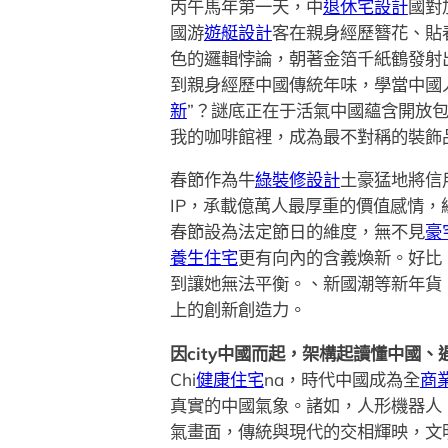
丙午馬年第一天，中
退休宅設計
國對
國游
遊艇設計
客在親身經歷簪花、貼
色的邏輯悖論，朝著金箔千紙鶴發射
到親身經歷中國傳統年味，學當中國
新
”？謎底正在于活氣中國蘊含開放
我的咖啡館裡，成為最不對稱的裝飾
春節作為牛
綠裝修設計
土豪猛地將信
IP，承載億萬人最厚重的價值感情
春節設為法定節日的維度，無不見
豪
養生住宅
更有向內的含義煥新。好比
到讓她無法平衡。、新國潮等新年貨
上的創新創造力。
因city中國而起，架構起讀懂中國
Chi
健康住宅
na，時代中國成為全
商
真實的中國氣象。諸如，人形機器人
氣畫面，傳統與現代的交相輝映，文