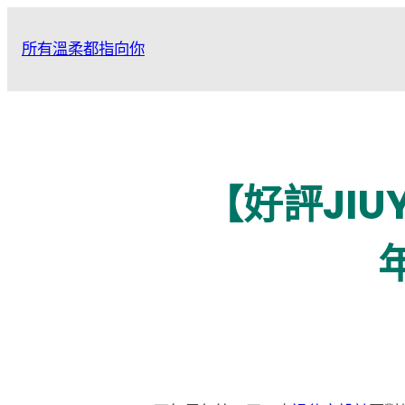
跳
至
所有溫柔都指向你
主
要
內
容
【好評JI