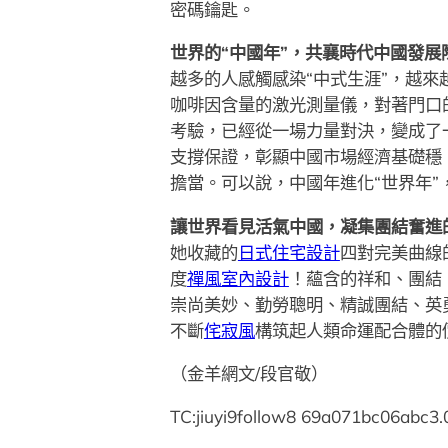
密碼鑰匙。
世界的“中國年”，共襄時代中國發
越多的人感觸感染“中式生涯”，越
咖啡因含量的激光測量儀，對著門口
考驗，已經從一場力量對決，變成了
支撐保證，彰顯中國市場經濟基礎穩
擔當。可以說，中國年進化“世界年
讓世界看見活氣中國，凝集團結奮進
她收藏的
日式住宅設計
四對完美曲線
度
禪風室內設計
！蘊含的祥和、團結
崇尚美妙、勤勞聰明、精誠團結、英
不斷
侘寂風
構筑起人類命運配合體的
（金羊網文/段官敬）
TC:jiuyi9follow8 69a071bc06abc3