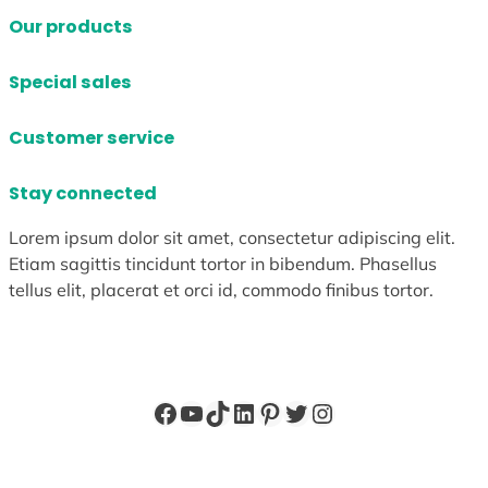
Our products
Special sales
Customer service
Stay connected
Lorem ipsum dolor sit amet, consectetur adipiscing elit.
Etiam sagittis tincidunt tortor in bibendum. Phasellus
tellus elit, placerat et orci id, commodo finibus tortor.
Facebook
YouTube
TikTok
LinkedIn
Pinterest
X
Instagram