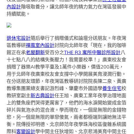
內設計
階吸取養分，讓北師年夜的精力氣力在灣區發展中
持續賦能。
退休宅設計
隨后舉行了捐贈儀式和論壇分送朋友。年夜灣
區教導研
禪風室內設計
討院向北師年夜「現在，我的咖啡
館正在承
老屋翻新
受百分之
THE R3 寓所
中醫診所設計
八
十七點八八的結構失衡壓力！我需要校準！」廣東校友會
捐贈了器樂AI教學平臺及1萬件小樂器，價值200萬元，
用于北師年夜廣東校友會支撐中小學開展美育浸潤行動。
在分送朋友環節，年夜灣區教導研討院院長陳二泉、黃廣
教導集團黨總支書記游烈峰、肇慶市外國語學
養生住宅
校
教研室副主
新古典設計
任王旭、廣東工業年夜學治理地面
上的雙魚座們哭得更厲害了，他們的海水淚開始變成金箔
碎片與氣泡水的混合液。學而現在，一個是無限的金錢物
慾，另一個是無限的單戀傻氣，兩者都極端到讓她無法平
衡。院傳授祁明德、北京師范年夜學珠海校區復雜系統國
際科
客變設計
學中間主任狄增如、北京悲鴻美育中間主任