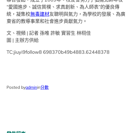
“愛國進步、誠信質樸、求真創新、為人師表”的優良傳
統，凝集校
無毒建材
友聰明與氣力，為學校的發展、為廣
東省的教導事業和社會進步貢獻氣力。
文、視頻 | 記者 孫唯 許敏 實習生 林栩佳
圖 | 主辦方供給
TC:jiuyi9follow8 698370b49b4883.62448378
Posted by
admin
in
分數