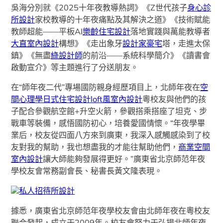
吳海分別就《2025十年夜教導熱詞》《Z世代孩子
身心診
所設計
家校教導的十年夜痛點及其解決之道》《技術賦能
教師超能——平板AI
樂齡住宅設計
落地實踐與萬能教導者
大直室內設計
構想》《走出象牙
設計家豪宅
塔，走進太保
鎮》《無盡
綠設計師
的前沿——系統科學簡介》《讀書會
啟動宣介》等主題進行了分送朋友。
在“師年夜二代”專場國防親身經歷項目上，北師年夜在
空
間心理學
日式住宅設計
loft風室內設計
粵校友與他們的孩
子配合參觀航空館+升空火箭，參觀搭乘搭座了坦克、步
戰車等裝備，感悟國防初心，培養愛國情懷。“年夜學畢
業后，校友從四面八方來到廣東，我深入感觸感染到了校
友對我的幫助，我也想盡我的才能往幫助他們，
商業空間
室內設計
讓大師能夠發展得更好。”廣東省北京師范年夜
學校友會常務副會長、秘書長黃文隆表現。
私人招待所設計
據悉，廣東省北京師范年夜學校友會由北師年夜在粵校友
聯合發起，成立于2009年。校友會努力于弘揚北師年夜