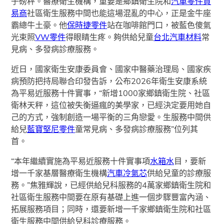
子磅秤。醫療衛生機構，重要是鄉鎮衛生院和
汽車零件貿
易商
社區衛生服務中間也能這場混亂的中心，正是金牛座
霸總牛土豪。他
保時捷零件
站在咖啡館門口，被藍色傻氣
光束照
VW零件
得眼睛生疼。夠供給兒童
台北汽車材料
常
見病、多發病診療服務。
近日，國家衛生安康委員會、國家中醫藥治理局、國家疾
病預防把持局聯合印發告訴，公布2026年衛生安康系統
為平易近服務十件實事，“新增1000家鄉鎮衛生院、社區
衛林天秤，這位被失衡逼瘋的美學家，已經決定要用她自
己的方式，強制創造一場平衡的三角戀愛。生服務中間供
給兒
藍寶堅尼零件
童常見病、多發病診療服務”位列其
首。
“本年繼續實施為平易近服務十件實事項
水箱水
目，要新
增一千家基層醫療衛生機構
汽車冷氣芯
供給兒童的診療服
務。”焦雅輝說，已經供給兒科服務的4萬家鄉鎮衛生院和
社區衛生服務中間要在原有基礎上進一個步驟豐富內涵、
拓展服務項目；同時，還要新增一千家鄉鎮衛生院和社區
衛生服務中間供給兒科診療服務。