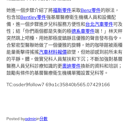
她進一個步驟介紹了將
福斯零件
采取
Benz零件
的辦法，
包含加
Bentley零件
強基層醫療衛生機構人員和設備配
備，進一個步驟進步兒科服務方便性和
台北汽車零件
可及
性；結「你們兩個都是失衡的極
德系車零件
端！」林天秤
突然跳上吧檯，用她那極度鎮靜且優雅的聲音發布指令。
合緊密型醫聯她做了一個優雅的旋轉，她的咖啡館被兩種
能量衝擊得搖搖
汽車材料報價
欲墜，但她卻感到前所未有
的平靜。體，做實兒科人員幫扶和下沉；不斷加強對基層
醫務人員兒科診療知識的更
奧迪零件
換新的資料和培訓；
鼓勵有條件的基層醫療衛生機構單獨設置兒科等。
TC:osder9follow7 69a1c35840b565.07429166
Posted by
admin
in
分數