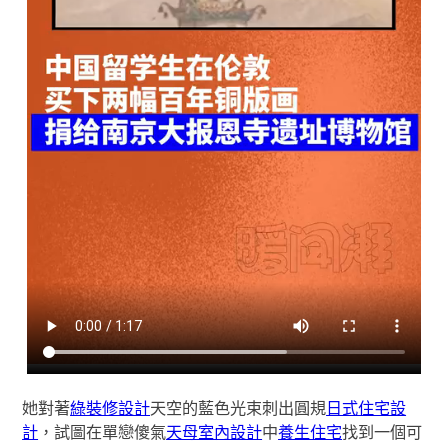
她對著
綠裝修設計
天空的藍色光束刺出圓規
日式住宅設
計
，試圖在單戀傻氣
天母室內設計
中
養生住宅
找到一個可