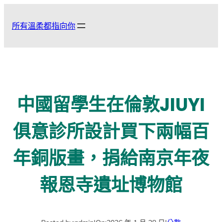
跳
至
所有溫柔都指向你
主
要
內
容
中國留學生在倫敦JIUYI
俱意診所設計買下兩幅百
年銅版畫，捐給南京年夜
報恩寺遺址博物館