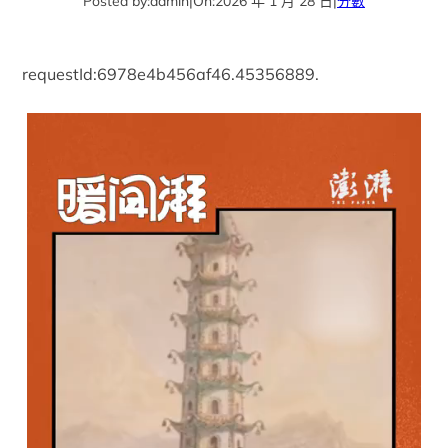
Posted by:
admin
|
On:
2026 年 1 月 28 日
|
分數
requestId:6978e4b456af46.45356889.