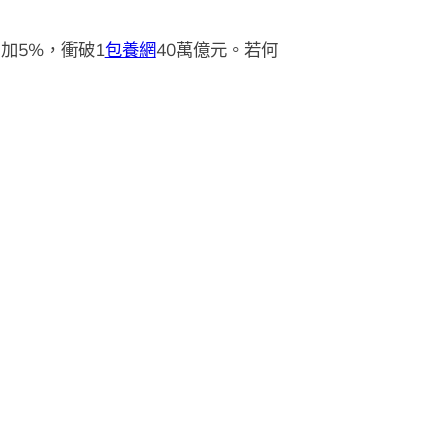
加5%，衝破1
包養網
40萬億元。若何