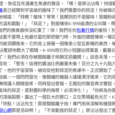
、急促且充滿養生焦慮的聲音。「喂！是廖沾沾嗎！快接聽！這
養
是已經聞到宇宙級的酸味了？我們需要你的蒜泥！你被徵
地喊道：「特務？酸味？等等！我聞到的不是酸味！是麵粉
的溫和震動！」「蒜泥？」對面傳來K-999崩潰的尖叫聲，
*我們的推進器快沒紅棗了！快！我們在你
包養行情
的後院！
結要不要帶上他最珍愛的那把銀勺時，外面的牆壁傳來一聲
的破洞鑽進來。它的背上揹著一個像是小型瓦斯桶的東西，
沾驚訝地瞪大了眼睛。K-999用它的小短腿站得筆直，戴著
了！我們必須在你被醋酸離子炮鎖定前離開！」話音未落，
音效：「警告！這裡的醬油比例嚴重失衡！百分之九十九點
了。他的宇宙冒險，被迫從他對蒜泥的焦慮中，正式開始了
扭曲。一個閃閃發光、像醋罐的機器人緩緩漂浮進來，它的
爍得讓人眼睛發疼，同時發出警報。王醋狂的聲音再次響起
氣味的蒜泥，是對醬料學的侮辱！必須淨化！」「你將為你
的頂端裂開，露出了一個巨大的管口，正在聚積藍色光芒。K-
「快點！沾沾先生！那是醋酸離子炮！專門用來溶解有機發
甜心網
那是浩劫啊！」「不准動我的蒜泥！」廖沾沾發出了