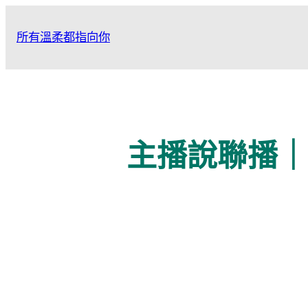
跳
至
所有溫柔都指向你
主
要
內
容
主播說聯播｜