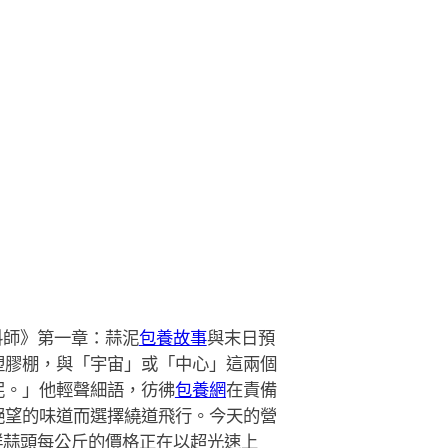
料師》第一章：蒜泥
包養故事
與末日預
塑膠棚，與「宇宙」或「中心」這兩個
泥。」他輕聲細語，彷彿
包養網
在責備
絕望的味道而選擇繞道飛行。今天的營
鮮蒜頭每公斤的價格正在以超光速上