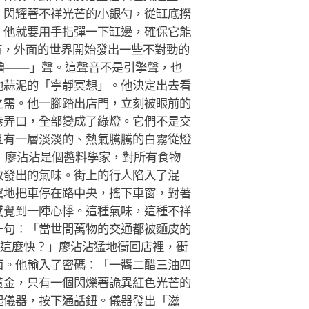
、閃耀著不祥光芒的小銀勺，從缸底撈
，他就要用手指彈一下缸邊，確保它能
時，外面的世界開始發出一些不對勁的
嚕——」聲。這聲音不是引擎聲，也
他蒜泥的「寧靜冥想」。他決定出去看
之需。他一腳踏出店門，立刻被眼前的
巷弄口，全部變成了綠燈。它們不是交
且有一層淡淡的、熱氣騰騰的白霧從燈
」廖沾沾是個醬料學家，對所有食物
散發出的氣味。街上的行人陷入了混
翼地把車停在路中央，搖下車窗，對著
感覺到一陣心悸。這種氣味，這種不祥
一句：「當世間萬物的交通都被麵皮的
麼這麼快？」廖沾沾猛地衝回店裡，衝
西。他輸入了密碼：「一醬二醋三油四
黃金，只有一個閃爍著詭異紅色光芒的
起儀器，按下通話鈕。儀器發出「滋