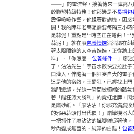
——」的電流聲，接著傳來一陣高八度
餃聯盟特級特務！你那邊是不
長期包
震得嗡嗡作響，他捏著對講機，困惑
開！我的陳年老蒜泥需要每隔三小時
是蒜泥！重點是**時空正在彎曲！*
蒜泥！」就在廖
包養情婦
沾沾還在糾
著太陽眼鏡的太空吉娃娃，正從牆上
料」。「你怎麼—
包養條件
—」廖沾
了，沾沾先生！宇宙水餃快要拉肚子
口灌入，伴隨著一個狂妄自大的電子
這是他的宿敵，王醋狂，已經找上門
牆門邊緣，光線一瞬間被極端的酸氣
著「醋狂派大勝利」的霓虹燈牌，閃
是磨砂紙。「廖沾沾！你那充滿腐敗
的邪惡蒜頭付出代價！」醋罐機器人
一把抓住了廖沾沾的褲腳催促著他。
秒內變成無菌的、純淨的白醋！
包養