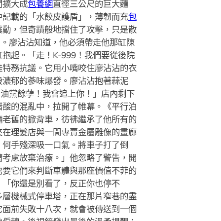
間擴大成
包養網
直徑三公尺的巨大麵
中記載的「水餃皮護盾」，薄韌而充
包
震動，但奇蹟般地擋住了攻擊，只是散
了。廖沾沾知道，他必須帶走他那缸陳
起。「走！K-999！我們要從後院
娃特務抗議。它用小嘴咬住廖沾沾的衣
股濃郁的蔘味爆發。廖沾沾抱著蒜泥
醬油黨餘孽！我會追上你！」店內剩下
醋酸的混亂中，拉開了帷幕。《平行泊
輛老舊的掀背車，彷彿繼承了他所有的
夾在理髮店與一間專賣金屬雕像的畫廊
。何手殘深吸一口氣。將車子打了倒
請考慮放棄治療。」他忽略了警告，開
需要它們來判斷車體與那座價值不菲的
：「你還是別看了，反正你也停不
多層機械式停車塔，正在那片窄巷的盡
它面前失敗十八次，就會被傳送到一個