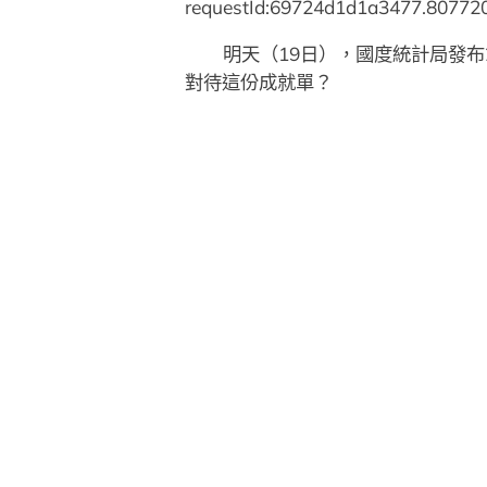
requestId:69724d1d1a3477.80772
明天（19日），國度統計局發布
對待這份成就單？