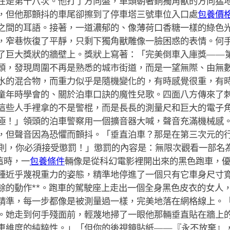
在是第十八次。他打了方向盤，車頭朝著銅獨角獸的方向猛
，但他那顫抖的車尾卻擦到了停車塔三號車位入口處
包養價格
之間的耳語。接著，一道濃郁的、像薄荷口香糖一樣的綠色
，窄巷恢復了平靜，只剩下獨角獸雕像一臉困惑的表情。何
了巨大獎狀的牆壁上。獎狀上寫著：「完美倒車入庫獎——
頭，發現周圍不再是熟悉的城市街道，而是一望無際、由無
水的混合物，而重力似乎是隨機變化的，有時感覺很重，有
童年時學會的、關於泊車口訣的魔性兒歌。四面八方傳來了
這些人手裡拿的不是警棍，而是長長的測量尺和巨大的電子
極！」領頭的泊車警察用一個擴音器大喊，聲音充滿機械感
，但聲音因為恐懼而顫抖。「垂直泊車？那是在第三次元的
則，你必須接受懲罰！」懲罰的內容是：無限次觀看一部名為
這時，一
包養條件
輛像是從科幻電影裡開出來的黑色跑車，
種近乎蔑視重力的姿態，精準地停進了一個只有它車身尺寸
餘的動作**。跑車的駕駛座上走出一個全身黑色皮衣的女人
精準，每一步都像是被測量過一樣，完美地落在網格線上。
。她走到何手殘面前，輕蔑地掃了一眼他那輛垂直貼在牆上
車維度的純粹性。」「但你的後視鏡貼紙——『永不放棄』