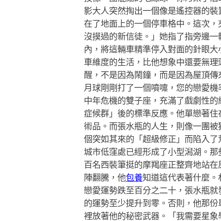
影大人突然掏出一個像是遙控器的裝
在了地面上的一個停車格中。這次，
沒摸過的新信徒。」她指了指旁邊一
內，將這輛車精準停入對面的針眼大
車維度的生活，比他想象中還要無理
醒，不是因為鬧鐘，而是因為屋頂傳
月球剛剛打了一個噴嚏，您的戀愛機
中年危機的雙子座，充滿了戲劇性的
症候群」後的標準反應。他單戀著住
術品。而張水瓶的人生，則像一團被
個突如其來的「超級修正」而陷入了
城市低窪處已經形成了小型潟湖。那
百名西裝筆挺的摩羯座正整齊地站在
陣翻騰，他
包養
知道這代表著什麼。
戀愛運勢跌至百分之二十，張水瓶就
的運勢至少提升到零。否則，他那份
裡放著他的秘密武器。「我需要星象