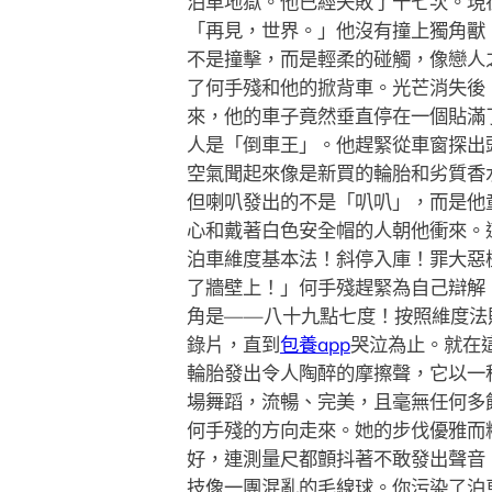
泊車地獄。他已經失敗了十七次。現
「再見，世界。」他沒有撞上獨角獸
不是撞擊，而是輕柔的碰觸，像戀人
了何手殘和他的掀背車。光芒消失後
來，他的車子竟然垂直停在一個貼滿
人是「倒車王」。他趕緊從車窗探出
空氣聞起來像是新買的輪胎和劣質香
但喇叭發出的不是「叭叭」，而是他
心和戴著白色安全帽的人朝他衝來。
泊車維度基本法！斜停入庫！罪大惡
了牆壁上！」何手殘趕緊為自己辯解
角是——八十九點七度！按照維度法
錄片，直到
包養app
哭泣為止。就在
輪胎發出令人陶醉的摩擦聲，它以一
場舞蹈，流暢、完美，且毫無任何多
何手殘的方向走來。她的步伐優雅而
好，連測量尺都顫抖著不敢發出聲音
技像一團混亂的毛線球。你污染了泊