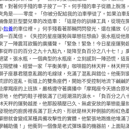
置，對著何手殘的車子按了一下。何手殘的車子從牆上脫落
夾角是——零度。「你被分配給我的泊車學徒了。如果泊車
輛像是巨型嬰兒車的改造車：「這是你的訓練工具，從現在
小
包養
的車位裡。」何手殘看著那輛閃閃發光、還在播放《
頭一百萬倍。《失控的星座運勢與單戀狂想曲》張水瓶從他
來了一陣震耳欲聾的廣播聲。「緊急！緊急！今日星座運勢
率從昨日的百分之九十九點九，陡降至負百分之八十七！」
絕望。張水瓶，一個典型的水瓶座，立刻感到一陣恐慌，這
在隔壁棟、經營一家「平衡美學」咖啡館的林天秤。林天秤
獅子座暴君隨意亂踢的毛線球，充滿了混亂與錯位。他衝到
荒謬的混亂。街道上的雙魚座們，開始不受控制地流下鹹鹹
些摩羯座的上班族，嚴格遵守著廣播中「摩羯座今天適合原
原地，他們的鞋子裡裝滿了已經潮濕的淚水。「負百分之八
林天秤的運勢越差，他那股積壓已久、無處安放的單戀能量
發現他的廚房裡長滿了巨大的、形狀是林天秤側臉的粉紅色
單戀就會變成某種具備攻擊性的實體。他緊張地跑進他堆滿
學輔助儀！」他衝到一個像是老式彈珠臺的機器前，上面貼