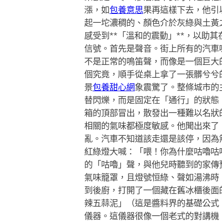
漲，如
包養意思
果再這樣下去，他引
起一坨濃稠的、顏色介於灰綠與土黃
感受到**「溫和的震動」**，以
信號。首先是聲音。街上所有的汽車
不是正常的鳴笛聲，而像是一個巨大
個究竟，順手從桌上拿了一張髒兮兮
景
包養甜心網
象震驚了。整條城市的
替閃爍，而是固定在「通行」的狀態
箱的頂部冒出，散發出一種難以名狀
相關的氣味都極度敏感。他聞出來了
亂。汽車不知道該走還是該停，因為
紅綠燈大喊：「喂！你為什麼咕嚕咕
的「咕嚕」聲，與他兒時聽到的家傳
氣味籠罩，且燈號恒綠、聲如湯沸時
到後廚，打開了一個藏在舊冰櫃後面
辣五蒜泥」（這是醬料界的基礎公式
儀器。這儀器很像一個老式的對講機