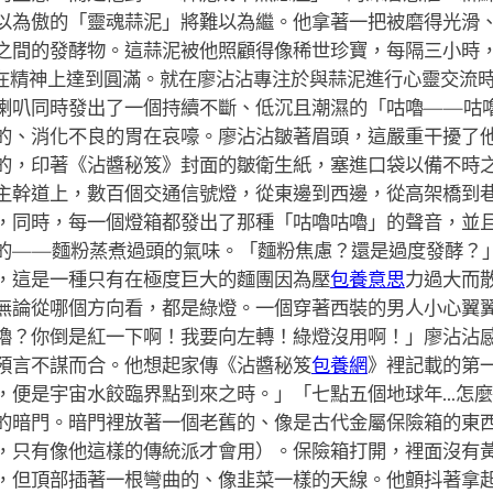
以為傲的「靈魂蒜泥」將難以為繼。他拿著一把被磨得光滑
之間的發酵物。這蒜泥被他照顧得像稀世珍寶，每隔三小時
助其在精神上達到圓滿。就在廖沾沾專注於與蒜泥進行心靈交流
喇叭同時發出了一個持續不斷、低沉且潮濕的「咕嚕——咕
的、消化不良的胃在哀嚎。廖沾沾皺著眉頭，這嚴重干擾了
的，印著《沾醬秘笈》封面的皺衛生紙，塞進口袋以備不時
主幹道上，數百個交通信號燈，從東邊到西邊，從高架橋到
，同時，每一個燈箱都發出了那種「咕嚕咕嚕」的聲音，並
的——麵粉蒸煮過頭的氣味。「麵粉焦慮？還是過度發酵？
，這是一種只有在極度巨大的麵團因為壓
包養意思
力過大而
無論從哪個方向看，都是綠燈。一個穿著西裝的男人小心翼
嚕？你倒是紅一下啊！我要向左轉！綠燈沒用啊！」廖沾沾
預言不謀而合。他想起家傳《沾醬秘笈
包養網
》裡記載的第
，便是宇宙水餃臨界點到來之時。」「七點五個地球年…怎
的暗門。暗門裡放著一個老舊的、像是古代金屬保險箱的東
，只有像他這樣的傳統派才會用）。保險箱打開，裡面沒有
，但頂部插著一根彎曲的、像韭菜一樣的天線。他顫抖著拿