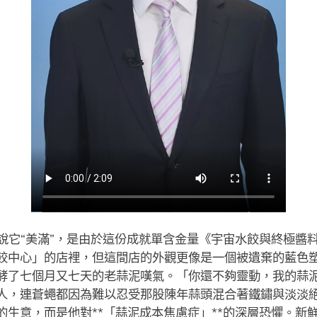
說它“美滿”，是由於這份成就單含金量《宇宙水餃與終極醬
餃中心」的店裡，但這間店的外觀更像是一個被遺棄的藍色
酵了七個月又七天的老蒜泥嘆氣。「你還不夠靈動，我的蒜
人，連蒼蠅都因為難以忍受那股陳年蒜頭混合著鐵鏽與淡淡
的生意，而是他對**「蒜泥成本焦慮症」**的深層恐懼。新