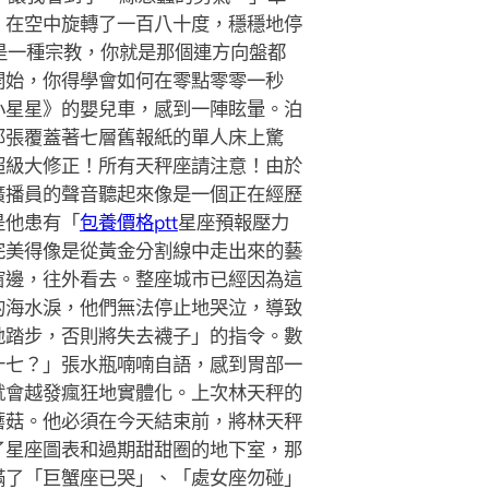
，在空中旋轉了一百八十度，穩穩地停
是一種宗教，你就是那個連方向盤都
開始，你得學會如何在零點零零一秒
小星星》的嬰兒車，感到一陣眩暈。泊
那張覆蓋著七層舊報紙的單人床上驚
超級大修正！所有天秤座請注意！由於
廣播員的聲音聽起來像是一個正在經歷
是他患有「
包養價格ptt
星座預報壓力
完美得像是從黃金分割線中走出來的藝
窗邊，往外看去。整座城市已經因為這
的海水淚，他們無法停止地哭泣，導致
地踏步，否則將失去襪子」的指令。數
十七？」張水瓶喃喃自語，感到胃部一
就會越發瘋狂地實體化。上次林天秤的
蘑菇。他必須在今天結束前，將林天秤
了星座圖表和過期甜甜圈的地下室，那
滿了「巨蟹座已哭」、「處女座勿碰」