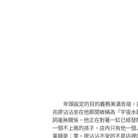
年頭設定的目的義務美滿告竣，
兆廖沾沾坐在他那間被稱為「宇宙水
詞毫無關係。他正在對著一缸已經發
一個不上進的孩子。店內只有他一個
業額是：零。廖沾沾不安的不是店裡