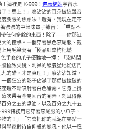
裡是 K-999！
包養網站
宇宙水
召了！馬上！」廖沾沾的耳朵被這聲音
過度膨脹的焦慮味！還有，我現在走不
帶著濃濃的中藥味電子雜音：「重點不
別帶任何多餘的東西！除了——你那缸
巨大的撞擊。一個穿著黑色燕尾服、戴
桶上用毛筆寫著「極品紅棗枸杞燃
白色手套的爪子優雅地一揮：「沒時間
一股極致尖銳、刺鼻的酸氣猛地從店門
九九的醋，才是真理！」廖沾沾知道，
。一個狂妄的影子佔滿了那扇被撞破的
底座還不斷噴射著白色醋霧。它身上掛
，這次帶著金屬回音的嘲弄，刺耳得像
那百分之五的醬油，以及百分之九十五
999特務用它穿著燕尾服的小爪子，
酵物的！」「它會把你的蒜泥在零點一
醬料學家對待信仰般的怒吼。他以一種