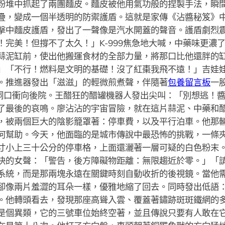
粉堆中抓起了兩團麵皮。麵皮被他用氣功般的捏製手法，瞬
疊，變成一個半透明的防禦護盾。這就是家傳《沾醬秘笈》
擊中麵皮護盾，發出了一聲像是汽水開蓋的聲音。護盾劇烈
！完美！但撐不了太久！」K-999焦急地大喊，中藥味更濃
蒜泥缸前，使出他搬運食材的全部力量，將那口比他還胖的缸抱
」「不行！燃料是文明的基礎！沒了紅棗我飛不遠！」吉娃
。推進器發出「滋滋」的輕微煎煮聲，伴隨著
包養留言板
一
來的洞口衝向後院。王醋狂的醋罐機器人發出尖叫：「別想逃！
了最後的哀鳴。廖沾沾的宇宙冒險，就在這片蒜泥、中藥和
，被兩個巨大的陰影籠罩著：停車費，以及平行泊車。他那
何幫助。今天，他面臨的是城市傳說中最恐怖的挑戰，一條
寸小上三十公分的停車格，上面還灑著一層可疑的白色粉末
快的女聲：「警告，後方障礙物距離：無限趨近於零。」「
系統，而是那兩塊永遠在關鍵時刻自動收折的後視鏡。當他
卻像兩片羞澀的耳朵一樣，優雅地縮了回去。同時發出低語
。他轉頭看去，發現那座高聳入雲、覆蓋著鏽跡斑斑鐵網的
是個異類，它的三號車位始終空著，並且傳說只要有人敢在