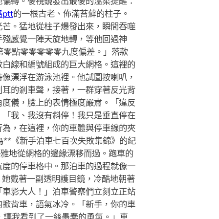
地偏轉。後視鏡發出最後的溫柔提醒：
ptt
的一根古老、佈滿苔蘚的柱子。
光芒。猛地從柱子爆發出來，瞬間吞噬
手殘感覺一陣天旋地轉，等他回過神
第零點零零零零零九度偏差。」落款
數白線和編號組成的巨大網格。這裡的
時像漂浮在游泳池裡。他試圖按喇叭，
刺耳的剎車聲，接著，一群穿著反光背
角度儀，臉上的表情極度嚴肅。「違反
。「我、我沒有斜停！我只是垂直停在
行為，在這裡，你的車體與停車線的夾
**《新手泊車七百次失敗集錦》的紀
優雅地從網格的邊緣漂移而過。跑車的
寬度的停車格中。那泊車的過程就像一
，她戴著一副透明護目鏡，冷酷地朝著
「車影大人！」泊車警察們立刻立正站
的掀背車，語氣冰冷。「新手，你的車
，讓我看到了一絲愚蠢的勇氣。」車