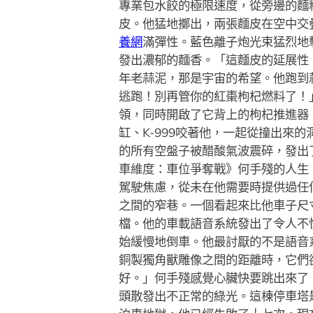
專業包水餃的極限速度，從旁邊的麵
皮。他猛地擲出，兩張麵皮在空中交
養網
滿彈性。藍色離子炮光束猛烈地
發出濃郁的麵香。「這麵皮的延展性
年老蒜泥，那是宇宙的希望。他跑到
逃跑！別再管你的紅棗枸杞燃料了！
領，同時開啟了它背上的枸杞推進器
缸、K-999咬著他，一起從撞出
的所有空盤子被醋酸氣波震碎，發出
車維度：車位爭奪戰》何手殘的人生
駕駛焦慮，從未在他需要時提供過任
之間的窄巷。一個看起來比他車子尺
檔。他的車載語音系統發出了令人不
始緩慢地倒車。他最討厭的不是語音
銅製獨角獸雕像之間的距離時，它們
好。」何手殘感覺心臟快要跳出來了
頭散發出不正常的綠光。這棟停車塔