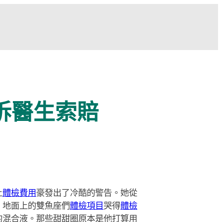
訴醫生索賠
土
體檢費用
豪發出了冷酷的警告。她從
。地面上的雙魚座們
體檢項目
哭得
體檢
的混合液。那些甜甜圈原本是他打算用