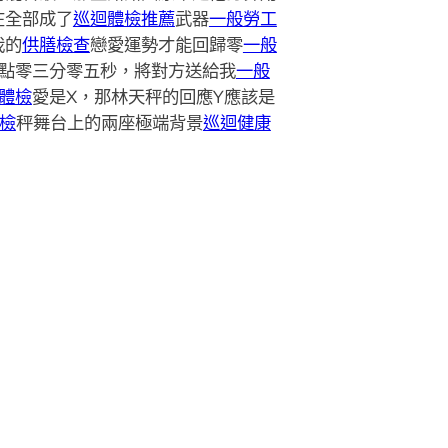
在全部成了
巡迴體檢推薦
武器
一般勞工
我的
供膳檢查
戀愛運勢才能回歸零
一般
點零三分零五秒，將對方送給我
一般
體檢
愛是X，那林天秤的回應Y應該是
檢
秤舞台上的兩座極端背景
巡迴健康