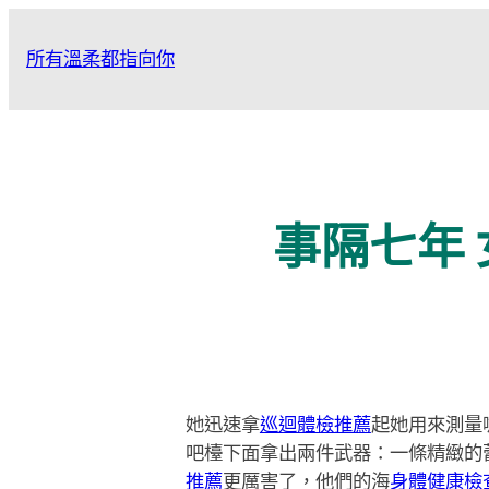
跳
至
所有溫柔都指向你
主
要
內
容
事隔七年
她迅速拿
巡迴體檢推薦
起她用來測量
吧檯下面拿出兩件武器：一條精緻的
推薦
更厲害了，他們的海
身體健康檢