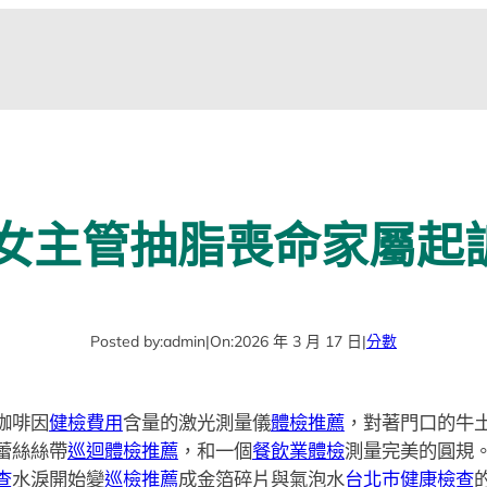
 女主管抽脂喪命家屬起
Posted by:
admin
|
On:
2026 年 3 月 17 日
|
分數
咖啡因
健檢費用
含量的激光測量儀
體檢推薦
，對著門口的牛
蕾絲絲帶
巡迴體檢推薦
，和一個
餐飲業體檢
測量完美的圓規
查
水淚開始變
巡檢推薦
成金箔碎片與氣泡水
台北巿健康檢查