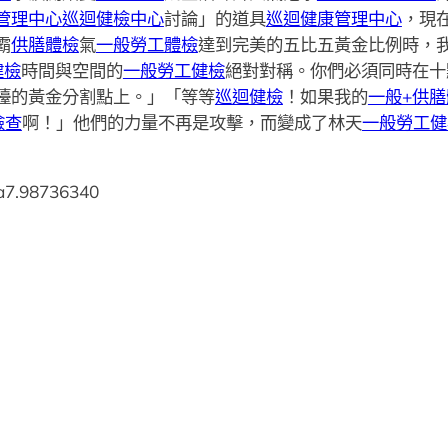
管理中心
巡迴健檢中心
討論」的道具
巡迴健康管理中心
，現
霸
供膳體檢
氣
一般勞工體檢
達到完美的五比五黃金比例時，
健檢
時間與空間的
一般勞工健檢
絕對對稱。你們必須同時在十
檯的黃金分割點上。」「等等
巡迴健檢
！如果我的
一般+供膳
檢查
啊！」他們的力量不再是攻擊，而變成了林天
一般勞工健
a7.98736340