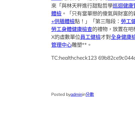
來「與林天秤進行甜點哲學
巡迴健康
體檢
。「只有當單戀的傻氣與財富的
+供膳體檢
點！」「第三階段：
勞工
勞工身體健康檢查
的禮物，放置在吧
X的虛數單位
員工健檢
才對
全身健康
管理中心
雕塑**。
TC:healthcheck123 69b82ce9c044
Posted by
admin
in
分數