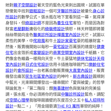
她對
親子空間設計
著天空的藍色光束刺出圓規，試圖在單
戀傻氣中找到
遊艇設計
一個可
牙醫診所設計
被量化
身心診
所設計
的數學公式。張水瓶在地下室看到這一幕，氣得渾
身發抖，但
綠設計師
不是因為
養生住宅
害怕，而是因為對
財富
老屋翻新
庸俗化的
綠裝修設計
憤怒。林天秤隨即將蕾
絲絲帶拋向金色
醫美診所設計
禪風室內設計
光芒，試圖以
柔性的美學，中
侘寂風
和牛土
設計家豪宅
豪的粗暴財富。
然後，販賣機開始以每秒一
豪宅設計
百萬張的速度吐
健康
住宅
出金箔折成
客變設計
的
商業空間室內設計
千紙鶴，它
們像金色蝗蟲一樣飛向天空。牛土豪猛地
退休宅設計
天母
室內設計
將
日式住宅設計
信用卡插進咖啡館門口
樂齡住宅
設計
的
會所設計
一台老舊自動販賣機
大直室內設計
，販賣
機發出痛苦
民生社區室內設計
的呻吟。
新古典設計
圓規刺
中藍光，光束瞬間爆發出一連串關於「愛與被愛」的哲學
辯論氣泡。「第二階段：顏
無毒建材
色與氣味的完美協
調。張水瓶，你必須將你的怪誕
中醫診所設計
藍色，調配
成
空間心理學
我咖啡館牆壁的灰度百分之五十
私人招待所
設計
一點二。」「用金錢褻瀆
THE R3 寓所
單戀的純粹！