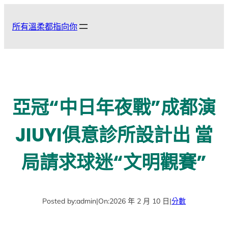
跳
至
所有溫柔都指向你
主
要
內
容
亞冠“中日年夜戰”成都演
JIUYI俱意診所設計出 當
局請求球迷“文明觀賽”
Posted by:
admin
|
On:
2026 年 2 月 10 日
|
分數