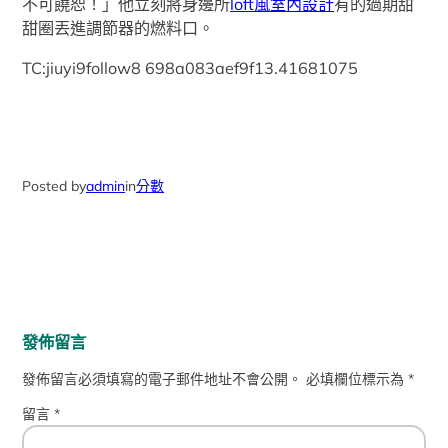
不可饒恕！」他立刻將身邊所
loft風室內設計
有的過期甜
甜圈丟進調節器的燃料口。
TC:jiuyi9follow8 698a083aef9f13.41681075
Posted by
admin
in
分數
發佈留言
發佈留言必須填寫的電子郵件地址不會公開。
必填欄位標示為
*
留言
*