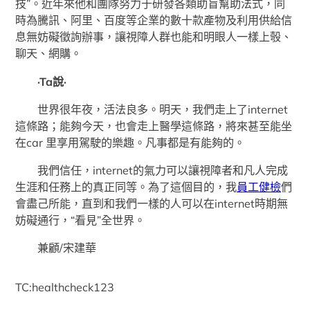
技”。近年來他和團隊努力于研發各類助盲幫助法式，同
時為騰訊、阿里、百度等企業的數十款產物及利用供給信
息無妨礙徵詢辦事，讓視障人群也能和明眼人一樣上彀、
聊天、網購。
·Ta說·
世界很年夜，活法良多。明天，我們走上了internet
這條路；能夠今天，也會走上醫學這條路，將來甚至能坐
在car 里享用駕駛的樂趣。凡事都是有能夠的。
我們信任，internet的氣力可以讓視障者和凡人完成
生涯和任務上的真正同等。為了這個目的，我
員工健檢
們
會盡己所能，直到和我們一樣的人可以在internet時期無
妨礙通行，“看見”全世界。
兼顧/宋建華
TC:healthcheck123