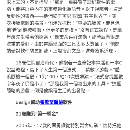
求上去的，不是標配。”那是一臺裝置了讀屏軟件的電
腦，能將屏幕內在的事務轉化為語音。對于視障者，這是
反動性的東西——他們終于可以“聞聲”數字世界了。第一
次接觸電腦的場景，他浮光掠影：“重要靠觸感，能含混
地‘看’到機械輪廓，但更多的是摸。”沒有正式課程，是高
年級先生帶著他探索，“像業余喜好運動，那時辰有很是
濃重的愛好，由於電腦里面的工具太多太豐盛了。”他開
端研討軟件裝置卸載，上彀搜刮文章，進修體系道理。
16歲住院醫治時代，他抱著一臺筆記本電腦和一本C
說話教程，寫下了人生第一個法式——猜數字游戲。“體
系隨機一個數，1到100，給10次機遇猜。”法式會提醒數
字年夜了仍是小了，“那是我第一個寫出來的工具。”這個
簡略的游戲，倒是他編程生活的出發點。
design幫助
餐飲業體檢
軟件
21歲賺到“第一桶金”
2005年，17歲的蔡勇斌從特別黌舍結業。怙恃把他