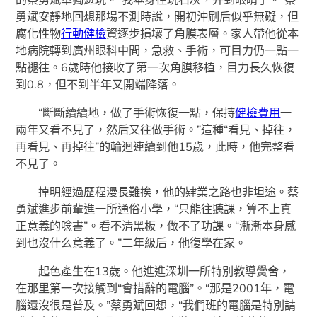
勇斌安靜地回想那場不測時說，開初沖刷后似乎無礙，但
腐化性物
行動健檢
資逐步損壞了角膜表層。家人帶他從本
地病院轉到廣州眼科中間，急救、手術，可目力仍一點一
點褪往。6歲時他接收了第一次角膜移植，目力長久恢復
到0.8，但不到半年又開端降落。
“斷斷續續地，做了手術恢復一點，保持
健檢費用
一
兩年又看不見了，然后又往做手術。”這種“看見、掉往，
再看見、再掉往”的輪迴連續到他15歲，此時，他完整看
不見了。
掉明經過歷程漫長難挨，他的肄業之路也非坦途。蔡
勇斌進步前輩進一所通俗小學，“只能往聽課，算不上真
正意義的唸書”。看不清黑板，做不了功課。“漸漸本身感
到也沒什么意義了。”二年級后，他復學在家。
起色產生在13歲。他進進深圳一所特別教導黌舍，
在那里第一次接觸到“會措辭的電腦”。“那是2001年，電
腦還沒很是普及。”蔡勇斌回想，“我們班的電腦是特別請