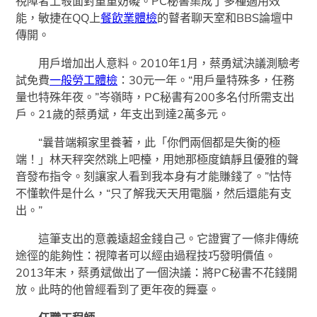
視障者上彀面對重重妨礙。PC秘書集成了多種適用效
能，敏捷在QQ上
餐飲業體檢
的瞽者聊天室和BBS論壇中
傳開。
用戶增加出人意料。2010年1月，蔡勇斌決議測驗考
試免費
一般勞工體檢
：30元一年。“用戶量特殊多，任務
量也特殊年夜。”岑嶺時，PC秘書有200多名付所需支出
戶。21歲的蔡勇斌，年支出到達2萬多元。
“曩昔端賴家里養著，此「你們兩個都是失衡的極
端！」林天秤突然跳上吧檯，用她那極度鎮靜且優雅的聲
音發布指令。刻讓家人看到我本身有才能賺錢了。”怙恃
不懂軟件是什么，“只了解我天天用電腦，然后還能有支
出。”
這筆支出的意義遠超金錢自己。它證實了一條非傳統
途徑的能夠性：視障者可以經由過程技巧發明價值。
2013年末，蔡勇斌做出了一個決議：將PC秘書不花錢開
放。此時的他曾經看到了更年夜的舞臺。