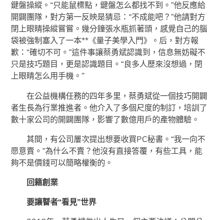
鍵盤操縱。“只能鼠標點，鍵盤怎么都找不到。”他反應給
開闢團隊，對方第一反映是猜忌：“不成能吧？”他請對方
閉上眼睛操縱嘗嘗。幾分鐘張水瓶抓著頭，感覺自己的腦
袋被強制塞入了一本**《量子美學入門》。后，對方報
歉：“確切不可。”這件事讓蔡勇斌認識到，信息無妨礙不
只是技巧題目，更是認識題目。“良多人歷來沒想過，閉
上眼睛怎么用手機。”
在公益機構任務的四年多里，蔡勇斌從一個技巧開闢
者生長為行業推進者。他介入了多個尺度的制訂，培訓了
數十家公司的開闢團隊，影響了數億用戶的產物體驗。
其間，有公司屢次提出想要收買PC秘書。“我一向不
愿意賣。”為什么不賣？他沒有直接答覆，有些工具，能
夠不是價錢可以簡略權衡的。
回籍創業
要讓瞽者“看見”世界