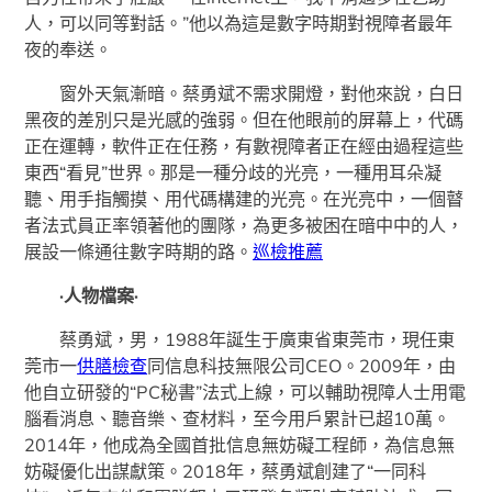
人，可以同等對話。”他以為這是數字時期對視障者最年
夜的奉送。
窗外天氣漸暗。蔡勇斌不需求開燈，對他來說，白日
黑夜的差別只是光感的強弱。但在他眼前的屏幕上，代碼
正在運轉，軟件正在任務，有數視障者正在經由過程這些
東西“看見”世界。那是一種分歧的光亮，一種用耳朵凝
聽、用手指觸摸、用代碼構建的光亮。在光亮中，一個瞽
者法式員正率領著他的團隊，為更多被困在暗中中的人，
展設一條通往數字時期的路。
巡檢推薦
·人物檔案·
蔡勇斌，男，1988年誕生于廣東省東莞市，現任東
莞市一
供膳檢查
同信息科技無限公司CEO。2009年，由
他自立研發的“PC秘書”法式上線，可以輔助視障人士用電
腦看消息、聽音樂、查材料，至今用戶累計已超10萬。
2014年，他成為全國首批信息無妨礙工程師，為信息無
妨礙優化出謀獻策。2018年，蔡勇斌創建了“一同科