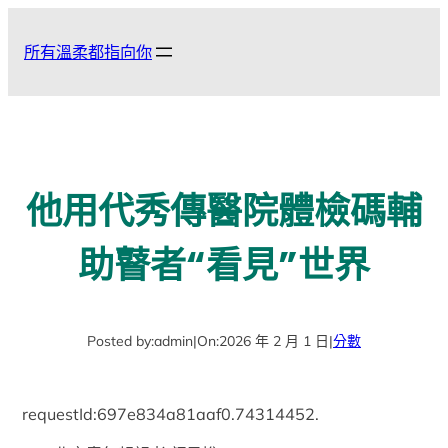
跳
至
所有溫柔都指向你
主
要
內
容
他用代秀傳醫院體檢碼輔
助瞽者“看見”世界
Posted by:
admin
|
On:
2026 年 2 月 1 日
|
分數
requestId:697e834a81aaf0.74314452.