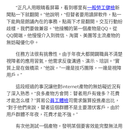
“正凡人用眼睛看屏幕，看到哪里有
一般勞工健檢
新
聞點一下就翻開。”他說明，“但瞽者要用讀屏軟件，點一
下能夠是朗誦內在的事務，點兩下才是翻開。交互行動紛
歧樣，我們要做兼容。”他接觸的第一個產物是QQ。從
QQ開端，他慢慢介入到微信、淘寶、美團等主流產物的
無妨礙優化中。
任務方法很有挑釁性。由于年夜大都開闢職員不清楚
視障者的應用習氣，他需求反復溝通、演示、培訓。“實
質上是在做橋梁，”他說，“一邊是技巧團隊，一邊是視障
用戶。”
這段經過的事況讓他對internet產物的無妨礙近況有
了深入熟悉。“良多產物方會問：瞽者用戶有幾多？花費
才能怎么樣？”貿易公
員工體檢
司需求盤算投進產出比，
“對于他們來說，瞽者這個群體不是主要潛伏客戶，由於
用戶群體不年夜，花費才能不強。”
有次他測試一個產物，發明某個要害效能完整無法用