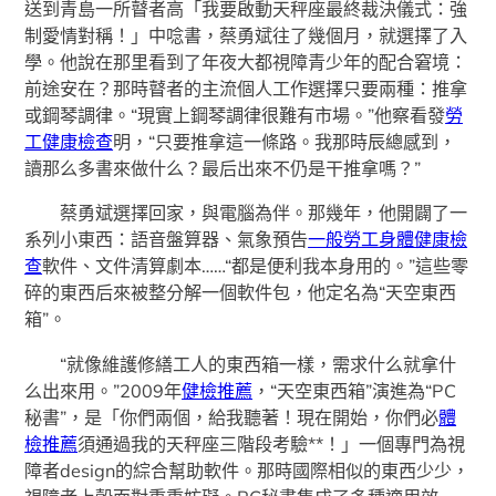
送到青島一所瞽者高「我要啟動天秤座最終裁決儀式：強
制愛情對稱！」中唸書，蔡勇斌往了幾個月，就選擇了入
學。他說在那里看到了年夜大都視障青少年的配合窘境：
前途安在？那時瞽者的主流個人工作選擇只要兩種：推拿
或鋼琴調律。“現實上鋼琴調律很難有市場。”他察看發
勞
工健康檢查
明，“只要推拿這一條路。我那時辰總感到，
讀那么多書來做什么？最后出來不仍是干推拿嗎？”
蔡勇斌選擇回家，與電腦為伴。那幾年，他開闢了一
系列小東西：語音盤算器、氣象預告
一般勞工身體健康檢
查
軟件、文件清算劇本……“都是便利我本身用的。”這些零
碎的東西后來被整分解一個軟件包，他定名為“天空東西
箱”。
“就像維護修繕工人的東西箱一樣，需求什么就拿什
么出來用。”2009年
健檢推薦
，“天空東西箱”演進為“PC
秘書”，是「你們兩個，給我聽著！現在開始，你們必
體
檢推薦
須通過我的天秤座三階段考驗**！」一個專門為視
障者design的綜合幫助軟件。那時國際相似的東西少少，