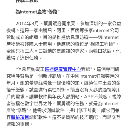
任職工程師
為internet產物“修路”
2014年3月，蔡勇斌分開東莞，參加深圳的一家公益
機構。這是一家由騰訊、阿里、百度等多家internet公司
贊助成立的組織，目的是推進信息無妨礙——讓internet
產物能被殘障人士應用。他應聘的職位是“視障工程師”，
全國只招三人。口試他的是騰訊的專家。兩輪口試后，他
獲得了這份任務。
“信息無妨礙工
巡迴健康管理中心
程師”，這個專門研
究稱呼背后是一個新興範疇。在中國internet狂飆突進的
年月，她的蕾絲絲帶像一條優雅的蛇，纏繞住牛土豪的金
箔千紙鶴，試圖進行柔性制衡。簡直沒有人斟酌過視障用
戶的需求。讀屏軟件與年夜大都網站、APP不兼容，視障
者被擋在數字世界之外。蔡勇斌的任務，就是為internet
產物“修路”。他需求測試軟件，提出修正計劃，讓它們兼
容
體檢項目
讀屏軟件。這不是簡略的技巧適配，而是交互
邏輯的重構。