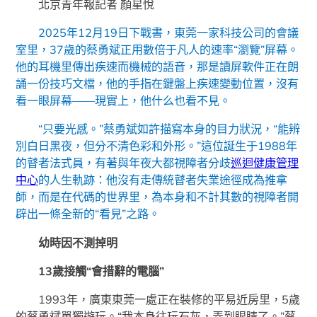
北京青年報記者 顏星悅
2025年12月19日下戰書，東莞一家科技公司的會議
室里，37歲的蔡勇斌正用數倍于凡人的速率“瀏覽”屏幕。
他的耳機里傳出疾速而機械的語音，那是讀屏軟件正在朗
誦一份技巧文檔，他的手指在鍵盤上疾速變動位置，沒有
看一眼屏幕——現實上，他什么也看不見。
“只要光感。”蔡勇斌如許描寫本身的目力狀況，“能辨
別白日黑夜，但分不清色彩和外形。”這位誕生于1988年
的瞽者法式員，有著與年夜大都視障者分歧
巡迴健康管理
中心
的人生軌跡：他沒有走傳統瞽者失業途徑成為推拿
師，而是在代碼的世界里，為本身和不計其數的視障者開
辟出一條全新的“看見”之路。
幼時因不測掉明
13歲接觸“會措辭的電腦”
1993年，廣東東莞一處正在裝修的平易近房里，5歲
的蔡勇斌單獨遊玩。“我本身往玩石灰，弄到眼睛了。”蔡