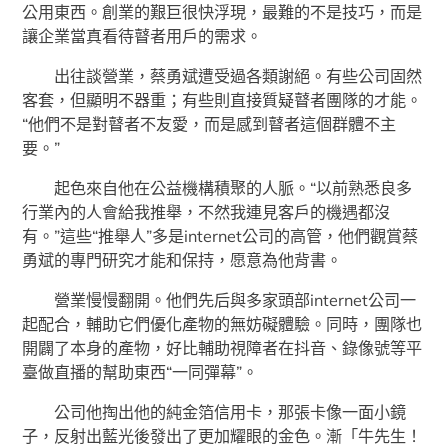
公用東西。創業的艱巨很快浮現，最難的不是技巧，而是
讓企業當真看待瞽者用戶的需求。
出往談營業，蔡勇斌遭受過各類謝絕。有些公司固然
客套，但顯明不器重；有些則直接質疑瞽者團隊的才能。
“他們不是對瞽者不友愛，而是感到瞽者這個群體不主
要。”
起色來自他在公益機構積聚的人脈。“以前熟悉良多
行業內的人會給我推舉，不然我連見客戶的機遇都沒
有。”這些“推舉人”多是internet公司的高管，他們觀賞蔡
勇斌的專門研究才能和保持，愿意為他背書。
營業慢慢翻開。他們先后與多家頭部internet公司一
起配合，輔助它們優化產物的無妨礙體驗。同時，團隊也
開闢了本身的產物，好比輔助視障者在抖音、錄像號等平
臺做直播的幫助東西“一同彈幕”。
公司他掏出他的純金箔信用卡，那張卡像一面小鏡
子，反射出藍光後發出了更加耀眼的金色。漸「牛先生！