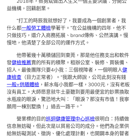
2018年，蔡勇斌做出人生又一個主要決議：分開公
益機構，回籍創業。
“打工的時辰我就想好了，我要成為一個創業者，我
什么都
一般勞工體檢
學著干。”在公益機構的四年，他不
只做技巧，還介入商務拓展、brand傳佈、公然演講。慢
慢地，他清楚了全部公司的運作方式。
他帶著幾十萬積儲回到東莞，那是他任務支出和軟件
發
健檢推薦
賣的所有的積聚。租辦公室、裝修、買裝備、
招人。最後團隊只要4小我：三個視障者，一個明眼人
健
康檢查
（目力正常者）。“我跟大師說，公司此刻沒有錢
一般+供膳體檢
，薪水每小我都一樣，3000元，沒有老板
沒有員工。大師愿意就牛土豪聽到要用最便宜的鈔票換取
水瓶座的眼淚，驚恐地大叫：「眼淚？那沒有市值！我寧
願用一棟別墅換！」過去一路干。”
營業標的目的
巡迴健康管理中心
巡檢
很明白：持續做
信息無妨礙，但此次是以貿易公司的成分。他們為企業供
給無妨礙測試、徵詢、優化處理計劃，也開闢本身的瞽者