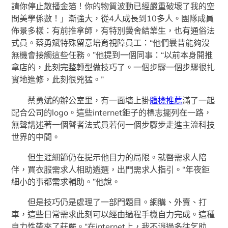
請你停止散播金箔！你的物質波動已經嚴重破壞了我的空
間美學係數！」漸強大，從4人成長到10多人。團隊成員
佈景多樣：有前推拿師，有特別黌舍結業生，也有通俗法
式員。蔡勇斌特殊留意培育視障員工：“他們曩昔能夠沒
無機會接觸這些任務。”他提到一個同事：“以前本身開推
拿店的，此刻完整轉型做技巧了。一個步驟一個步驟很扎
實地進修，此刻很兇猛。”
蔡勇斌的辦公室里，有一面墻上掛
體檢推薦
滿了一起
配合公司的logo。這些internet鉅子的標志擺列在一路，
無聲講述著一個瞽者法式員若何一個步驟步走進主流科技
世界的中間。
但生涯細節仍在提示他目力的局限。就醫需求人陪
伴，買衣服需求人相助遴選，出門需求人指引。“年夜鉅
細小的事都需求輔助。”他說。
但是技巧仍是處理了一部門題目。網購、外賣、打
車，這些日常需求此刻可以經由過程手機自力完成。這種
自力性帶來了莊嚴。“在internet上，我不消過多往乞助