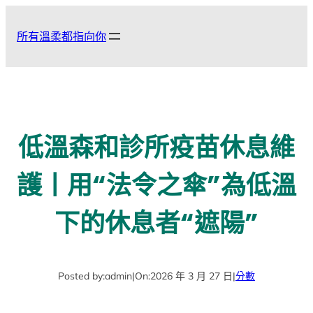
跳
至
所有溫柔都指向你
主
要
內
容
低溫森和診所疫苗休息維
護丨用“法令之傘”為低溫
下的休息者“遮陽”
Posted by:
admin
|
On:
2026 年 3 月 27 日
|
分數