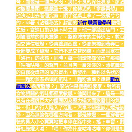
聲，而像是一個巨大的、消化不良的胃在哀嚎。廖沾
沾皺著眉頭，這嚴重干擾了他蒜泥的「寧靜冥想」。
他決定出去看個究竟，順手從桌上拿了一張髒兮兮
的，印著《沾醬秘笈》封面的
新竹 職業醫學科
皺衛
生紙，塞進口袋以備不時之需。他一腳踏出店門，立
刻被眼前的景象震驚了。整條城市的主幹道上，數百
個交通信號燈，從東邊到西邊，從高架橋到巷弄口，
全部變成了綠燈。它們不是交替閃爍，而是固定在
「通行」的狀態，同時，每一個燈箱都發出了那種
「咕嚕咕嚕」的聲音，並且有一層淡淡的、熱氣騰騰
的白霧從燈箱的頂部冒出，散發出一種難以名狀的
——麵粉蒸煮過頭的氣味。「麵粉焦慮？還是
新竹
超音波
過度發酵？」廖沾沾是個醬料學家，對所有
食物相關的氣味都極度敏感。他聞出來了，這是一種
只有在極度巨大的麵團因為壓力過大而散發出的氣
味。街上的行人陷入了混亂。汽車不知道該走還是該
停，因為無論從哪個方向看，都是綠燈。一個穿著西
裝的男人小心翼翼地把車停在路中央，搖下車窗，對
著紅綠燈大喊：「喂！你為什麼咕嚕咕嚕？你倒是紅