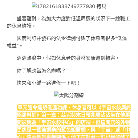
盛暑難耐，為加大力度對低溫周遭的狀況下一線職工
的休息維護，
國度制訂并發布的法令律例付與了休息者很多“低溫
權益”。
滔滔熱浪中，假如休息者的身材安康遭到損害，
你了解應當怎么辦嗎？
快來和小編一路進修一下吧！
單元強令違規低溫功課，休息者可以《宇宙水餃與終
極醬料師》第一章：蒜泥與末日預兆廖沾沾坐在他那
間被稱為「宇宙水餃中心」的店裡，但這間店的外觀
更像是一個被遺棄的藍色塑膠棚，與「宇宙」或「中
心」這兩個詞毫無關係。他正在對著一缸已經發酵了