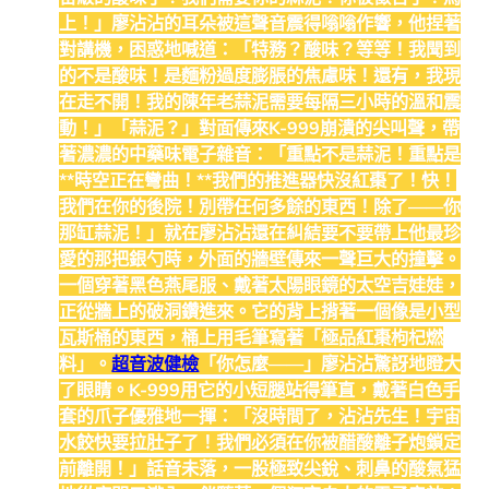
上！」廖沾沾的耳朵被這聲音震得嗡嗡作響，他捏著
對講機，困惑地喊道：「特務？酸味？等等！我聞到
的不是酸味！是麵粉過度膨脹的焦慮味！還有，我現
在走不開！我的陳年老蒜泥需要每隔三小時的溫和震
動！」「蒜泥？」對面傳來K-999崩潰的尖叫聲，帶
著濃濃的中藥味電子雜音：「重點不是蒜泥！重點是
**時空正在彎曲！**我們的推進器快沒紅棗了！快！
我們在你的後院！別帶任何多餘的東西！除了——你
那缸蒜泥！」就在廖沾沾還在糾結要不要帶上他最珍
愛的那把銀勺時，外面的牆壁傳來一聲巨大的撞擊。
一個穿著黑色燕尾服、戴著太陽眼鏡的太空吉娃娃，
正從牆上的破洞鑽進來。它的背上揹著一個像是小型
瓦斯桶的東西，桶上用毛筆寫著「極品紅棗枸杞燃
料」。
超音波健檢
「你怎麼——」廖沾沾驚訝地瞪大
了眼睛。K-999用它的小短腿站得筆直，戴著白色手
套的爪子優雅地一揮：「沒時間了，沾沾先生！宇宙
水餃快要拉肚子了！我們必須在你被醋酸離子炮鎖定
前離開！」話音未落，一股極致尖銳、刺鼻的酸氣猛