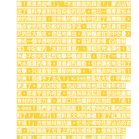
醋！那是浩劫啊！」「不准動我的蒜泥！」廖沾沾發
出了醬料學家對待信仰般的怒吼。他以一種專業包水
餃的極限速度，從旁邊的麵粉堆中抓起了兩團麵皮。
麵皮被他用氣功般的捏製手法，瞬間擴大成直徑三公
尺的巨大麵皮。他猛地擲出，兩張麵皮在空中交疊，
變成一個半透明的防禦護盾。這就是家傳《沾醬秘
笈》中記載的「水餃皮護盾」，薄韌而充滿彈性。藍
色離子炮光束猛烈地擊中麵皮護盾，發出了一聲像是
汽水開蓋的聲音。護盾劇烈震動，但奇蹟般地擋住了
攻擊，只是散發出濃郁的麵香。「這麵皮的延展性！
完美！但撐不了太久！」K-999焦急地大喊，中藥味
更濃了。廖沾沾知道，他必須帶走他那缸陳年老蒜
泥，那是宇宙的希望。他跑到蒜泥缸前，使出他搬運
食材的全部力量，將那口比他還胖的缸抱起。「走！
K-999！我們要從後院逃跑！別再管你的紅棗枸杞燃
料了！」「不行！燃料是文明的基礎！沒了紅棗我飛
不遠！」吉娃娃特務抗議。它用小嘴咬住廖沾沾的衣
領，同時開啟了它背上的枸杞推進器。推進器發出
「滋滋」的輕微煎煮聲，伴隨著一股濃郁的蔘味爆