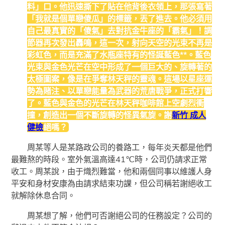
料」口。他迅速撕下了貼在他背後衣領上，那張寫著
「我就是個單戀傻瓜」的標籤，丟了進去。他必須用
自己最真實的「傻氣」去對抗金牛座的「霸氣」！調
節器再次發出轟鳴，這一次，射向天空的光束不再是
彩虹色，而是充滿了水瓶座特有的怪誕藍色**。藍色
光束與金色光芒在空中形成了一個巨大的、旋轉著的
太極圖案，像是在爭奪林天秤的靈魂。這場以星座運
勢為賭注、以單戀能量為武器的荒唐戰爭，正式打響
了。藍色與金色的光芒在林天秤咖啡館上空劇烈衝
撞，創造出一個不斷旋轉的怪異氣旋。謝
新竹 成人
健檢
絕嗎？
周某等人是某路政公司的養路工，每年炎天都是他們
最難熬的時段。室外氣溫高達41℃時，公司仍請求正常
收工。周某說，由于熾烈難當，他和兩個同事以維護人身
平安和身材安康為由請求結束功課，但公司稱若謝絕收工
就解除休息合同。
周某想了解，他們可否謝絕公司的任務設定？公司的