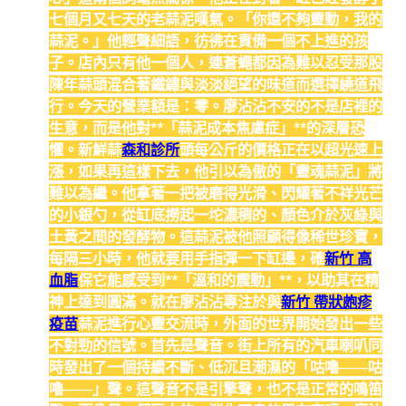
七個月又七天的老蒜泥嘆氣。「你還不夠靈動，我的
蒜泥。」他輕聲細語，彷彿在責備一個不上進的孩
子。店內只有他一個人，連蒼蠅都因為難以忍受那股
陳年蒜頭混合著鐵鏽與淡淡絕望的味道而選擇繞道飛
行。今天的營業額是：零。廖沾沾不安的不是店裡的
生意，而是他對**「蒜泥成本焦慮症」**的深層恐
懼。新鮮蒜
森和診所
頭每公斤的價格正在以超光速上
漲，如果再這樣下去，他引以為傲的「靈魂蒜泥」將
難以為繼。他拿著一把被磨得光滑、閃耀著不祥光芒
的小銀勺，從缸底撈起一坨濃稠的、顏色介於灰綠與
土黃之間的發酵物。這蒜泥被他照顧得像稀世珍寶，
每隔三小時，他就要用手指彈一下缸邊，確
新竹 高
血脂
保它能感受到**「溫和的震動」**，以助其在精
神上達到圓滿。就在廖沾沾專注於與
新竹 帶狀皰疹
疫苗
蒜泥進行心靈交流時，外面的世界開始發出一些
不對勁的信號。首先是聲音。街上所有的汽車喇叭同
時發出了一個持續不斷、低沉且潮濕的「咕嚕——咕
嚕——」聲。這聲音不是引擎聲，也不是正常的鳴笛