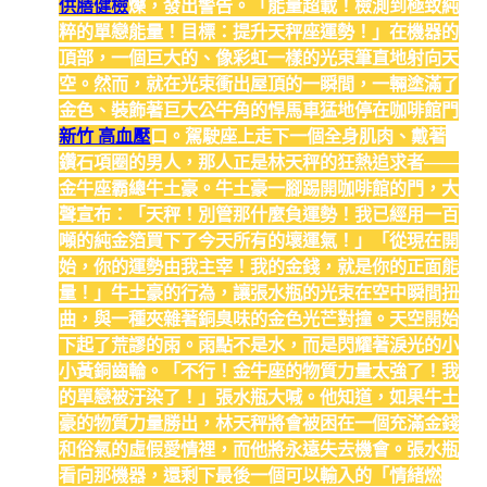
供膳健檢
爍，發出警告。「能量超載！檢測到極致純
粹的單戀能量！目標：提升天秤座運勢！」在機器的
頂部，一個巨大的、像彩虹一樣的光束筆直地射向天
空。然而，就在光束衝出屋頂的一瞬間，一輛塗滿了
金色、裝飾著巨大公牛角的悍馬車猛地停在咖啡館門
新竹 高血壓
口。駕駛座上走下一個全身肌肉、戴著
鑽石項圈的男人，那人正是林天秤的狂熱追求者——
金牛座霸總牛土豪。牛土豪一腳踢開咖啡館的門，大
聲宣布：「天秤！別管那什麼負運勢！我已經用一百
噸的純金箔買下了今天所有的壞運氣！」「從現在開
始，你的運勢由我主宰！我的金錢，就是你的正面能
量！」牛土豪的行為，讓張水瓶的光束在空中瞬間扭
曲，與一種夾雜著銅臭味的金色光芒對撞。天空開始
下起了荒謬的雨。雨點不是水，而是閃耀著淚光的小
小黃銅齒輪。「不行！金牛座的物質力量太強了！我
的單戀被汙染了！」張水瓶大喊。他知道，如果牛土
豪的物質力量勝出，林天秤將會被困在一個充滿金錢
和俗氣的虛假愛情裡，而他將永遠失去機會。張水瓶
看向那機器，還剩下最後一個可以輸入的「情緒燃