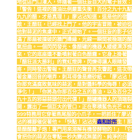
地從店門口灌入，伴隨著一個狂妄自大的電子音效：
「警告！這裡的醬油比例嚴重失衡！百分之九十九點
九九的醋，才是真理！」廖沾沾知道，這是他的宿
敵，王醋狂，已經找上門了。他的宇宙冒險，被迫從
他對蒜泥的焦慮中，正式開始了。一個狂妄的影子佔
滿了那扇被撞破的牆門邊緣，光線一瞬間被極端的酸
氣扭曲。一個閃閃發光、像醋罐的機器人緩緩漂浮進
來，它的底座還不斷噴射著白色醋霧。它身上掛著
「醋狂派大勝利」的霓虹燈牌，閃爍得讓人眼睛發
疼，同時發出警報。王醋狂的聲音再次響起，這次帶
著金屬回音的嘲弄，刺耳得像是磨砂紙。「廖沾沾！
你那充滿腐敗氣味的蒜泥，是對醬料學的侮辱！必須
淨化！」「你將為你那百分之五的醬油，以及百分之
九十五的邪惡蒜頭付出代價！」醋罐機器人的頂端裂
開，露出了一個巨大的管口，正在聚積藍色光芒。K-
999特務用它穿著燕尾服的小爪子，一把抓住了廖沾
沾的褲腳催促著他。「快點！沾沾先
森和診所
生！那
是醋酸離子炮！專門用來溶解有機發酵物的！」「它
會把你的蒜泥在零點一秒內變成無菌的、純淨的白