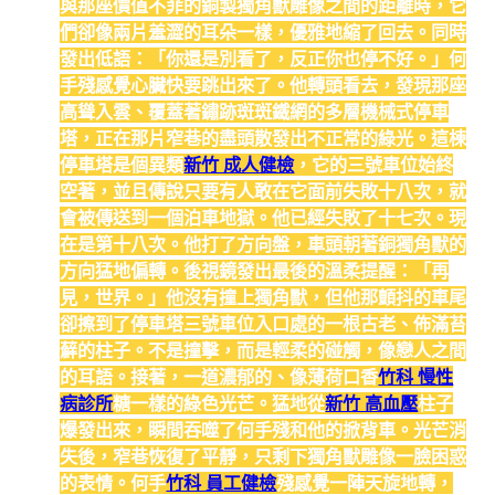
與那座價值不菲的銅製獨角獸雕像之間的距離時，它
們卻像兩片羞澀的耳朵一樣，優雅地縮了回去。同時
發出低語：「你還是別看了，反正你也停不好。」何
手殘感覺心臟快要跳出來了。他轉頭看去，發現那座
高聳入雲、覆蓋著鏽跡斑斑鐵網的多層機械式停車
塔，正在那片窄巷的盡頭散發出不正常的綠光。這棟
停車塔是個異類
新竹 成人健檢
，它的三號車位始終
空著，並且傳說只要有人敢在它面前失敗十八次，就
會被傳送到一個泊車地獄。他已經失敗了十七次。現
在是第十八次。他打了方向盤，車頭朝著銅獨角獸的
方向猛地偏轉。後視鏡發出最後的溫柔提醒：「再
見，世界。」他沒有撞上獨角獸，但他那顫抖的車尾
卻擦到了停車塔三號車位入口處的一根古老、佈滿苔
蘚的柱子。不是撞擊，而是輕柔的碰觸，像戀人之間
的耳語。接著，一道濃郁的、像薄荷口香
竹科 慢性
病診所
糖一樣的綠色光芒。猛地從
新竹 高血壓
柱子
爆發出來，瞬間吞噬了何手殘和他的掀背車。光芒消
失後，窄巷恢復了平靜，只剩下獨角獸雕像一臉困惑
的表情。何手
竹科 員工健檢
殘感覺一陣天旋地轉，