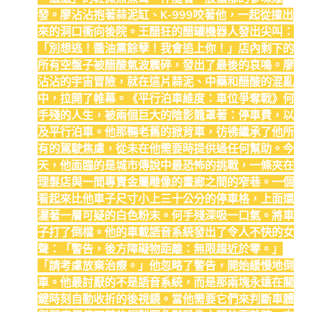
發。廖沾沾抱著蒜泥缸、K-999咬著他，一起從撞出
來的洞口衝向後院。王醋狂的醋罐機器人發出尖叫：
「別想逃！醬油黨餘孽！我會追上你！」店內剩下的
所有空盤子被醋酸氣波震碎，發出了最後的哀鳴。廖
沾沾的宇宙冒險，就在這片蒜泥、中藥和醋酸的混亂
中，拉開了帷幕。《平行泊車維度：車位爭奪戰》何
手殘的人生，被兩個巨大的陰影籠罩著：停車費，以
及平行泊車。他那輛老舊的掀背車，彷彿繼承了他所
有的駕駛焦慮，從未在他需要時提供過任何幫助。今
天，他面臨的是城市傳說中最恐怖的挑戰，一條夾在
理髮店與一間專賣金屬雕像的畫廊之間的窄巷。一個
看起來比他車子尺寸小上三十公分的停車格，上面還
灑著一層可疑的白色粉末。何手殘深吸一口氣。將車
子打了倒檔。他的車載語音系統發出了令人不快的女
聲：「警告，後方障礙物距離：無限趨近於零。」
「請考慮放棄治療。」他忽略了警告，開始緩慢地倒
車。他最討厭的不是語音系統，而是那兩塊永遠在關
鍵時刻自動收折的後視鏡。當他需要它們來判斷車體