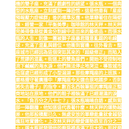
機的雙子座，充滿了戲劇性的絕望。張水瓶，一個典
型的水瓶座，立刻感到一陣恐慌，這是他患有「星座
預報壓力症候群」後的標準反應。他單戀著住在隔壁
棟、經營一家「平衡美學」咖啡館的林天秤。林天秤
完美得像是從黃金分割線中走出來的藝術品。而張水
瓶的人生，則像一團被獅子座暴君隨意亂踢的毛線
球，充滿了混亂與錯位。他衝到窗邊，往外看去。整
座城市已經因為這個突如其來的「超級修正」而陷入
了荒謬的混亂。街道上的雙魚座們，開始不受控制地
流下鹹鹹的海水淚，他們無法停止地哭泣，導致城市
低窪處已經形成了小型潟湖。那些摩羯座的上班族，
嚴格遵守著廣播中「摩羯座今天適合原地踏步，否則
將失去襪子」的指令。數百名西裝筆挺的摩羯座正整
齊地站在原地，他們的鞋子裡裝滿了已經潮濕的淚
水。「負百分之八十七？」張水瓶喃喃自語，感到胃
部一陣翻騰，他知道這代表著什麼。林天秤的運勢越
差，他那股積壓已久、無處安放的單戀能量就會越發
瘋狂地實體化。上次林天秤的戀愛運勢跌至百分之二
十，張水瓶就發現他的廚房裡長滿了巨大的、形狀是