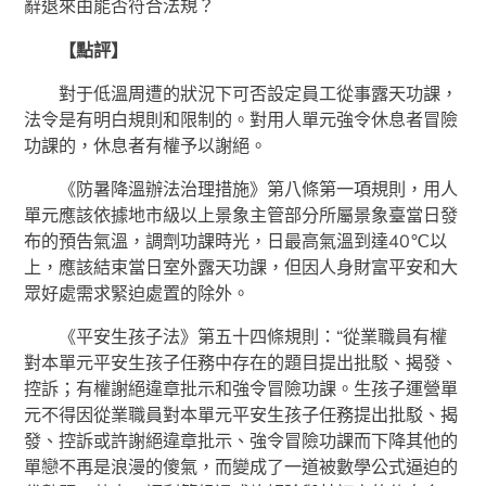
辭退來由能否符合法規？
【點評】
對于低溫周遭的狀況下可否設定員工從事露天功課，
法令是有明白規則和限制的。對用人單元強令休息者冒險
功課的，休息者有權予以謝絕。
《防暑降溫辦法治理措施》第八條第一項規則，用人
單元應該依據地市級以上景象主管部分所屬景象臺當日發
布的預告氣溫，調劑功課時光，日最高氣溫到達40℃以
上，應該結束當日室外露天功課，但因人身財富平安和大
眾好處需求緊迫處置的除外。
《平安生孩子法》第五十四條規則：“從業職員有權
對本單元平安生孩子任務中存在的題目提出批駁、揭發、
控訴；有權謝絕違章批示和強令冒險功課。生孩子運營單
元不得因從業職員對本單元平安生孩子任務提出批駁、揭
發、控訴或許謝絕違章批示、強令冒險功課而下降其他的
單戀不再是浪漫的傻氣，而變成了一道被數學公式逼迫的