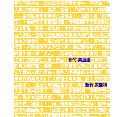
等他回過神來，他的車子竟然垂直停在一個貼滿了巨
大獎狀的牆壁上。獎狀上寫著：「完美倒車入庫獎
——第零點零零零零零九度偏差。」落款人是「倒車
王」。他趕緊從車窗探出頭，發現周圍不再是熟悉的
城市街道，而是一望無際、由無數白線和編號組成的
巨大網格。這裡的空氣聞起來像是新買的輪胎和劣質
香水的混合物，而重力似乎是隨機變化的，有時感覺
很重，有時像漂浮在游泳池裡。他試圖按喇叭，但喇
叭發出的不是「叭叭」，而是他童年時學會的、關於
泊車口訣的魔性兒歌。四面八
新竹 高血脂
方傳來了
刺耳的剎車聲，接著，一群穿著反光背心和戴著白色
安全帽的人朝他衝來。這些人手裡拿的不是警棍，而
是長長的測量尺和巨大的電子角度儀，臉上的表情極
度嚴肅。「違反泊車維度基本法！斜停
新竹 家醫科
入庫！罪大惡極！」領頭的泊車警察用一個擴音器大
喊，聲音充滿機械感。「我、我沒有斜停！我只是垂
直停在了牆壁上！」何手殘趕緊為自己辯解，但聲音
因為恐懼而顫抖。「垂直泊車？那是在第三次元的行
為，在這裡，你的車體與停車線的夾角是——八十九