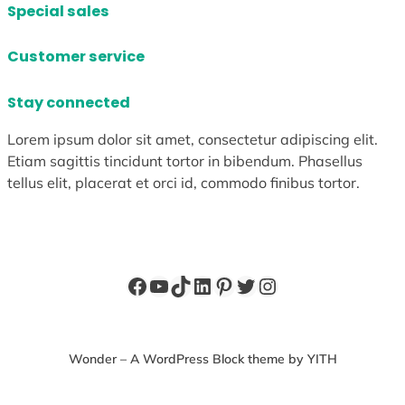
Special sales
Customer service
Stay connected
Lorem ipsum dolor sit amet, consectetur adipiscing elit.
Etiam sagittis tincidunt tortor in bibendum. Phasellus
tellus elit, placerat et orci id, commodo finibus tortor.
Facebook
YouTube
TikTok
LinkedIn
Pinterest
X
Instagram
Wonder – A WordPress Block theme by YITH