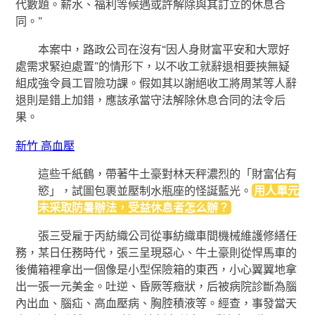
代數題。薪水、福利等候遇或許解除與其訂立的休息合
同。”
本案中，路政公司在沒有“因人身財富平安和大眾好
處需求緊迫處置”的情形下，以不收工就辭退相要挾無疑
組成強令員工冒險功課。假如其以謝絕收工將周某等人辭
退則是錯上加錯，應該承當守法解除休息合同的法令后
果。
新竹 高血壓
這些千紙鶴，帶著牛土豪對林天秤濃烈的「財富佔有
慾」，試圖包裹並壓制水瓶座的怪誕藍光。
用人單元
未采取防暑辦法，受益休息者怎么辦？
張三受雇于丙紡織公司從事紡織車間機械維護修繕任
務，某日任務時代，張三呈現惡心、牛土豪則從悍馬車的
後備箱裡拿出一個像是小型保險箱的東西，小心翼翼地拿
出一張一元美金。吐逆、昏厥等癥狀，后被病院診斷為腦
內出血、腦疝、高血壓病、胸腔積液等。經查，事發當天