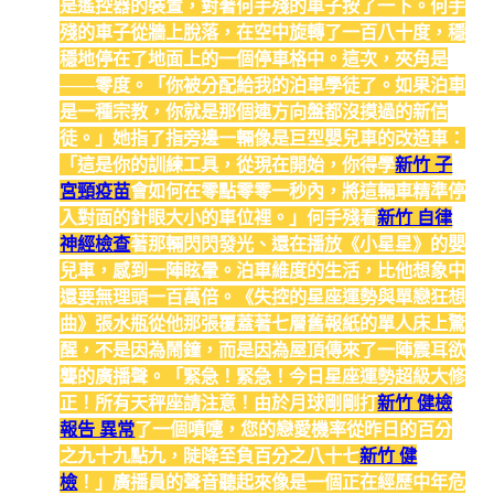
是遙控器的裝置，對著何手殘的車子按了一下。何手
殘的車子從牆上脫落，在空中旋轉了一百八十度，穩
穩地停在了地面上的一個停車格中。這次，夾角是
——零度。「你被分配給我的泊車學徒了。如果泊車
是一種宗教，你就是那個連方向盤都沒摸過的新信
徒。」她指了指旁邊一輛像是巨型嬰兒車的改造車：
「這是你的訓練工具，從現在開始，你得學
新竹 子
宮頸疫苗
會如何在零點零零一秒內，將這輛車精準停
入對面的針眼大小的車位裡。」何手殘看
新竹 自律
神經檢查
著那輛閃閃發光、還在播放《小星星》的嬰
兒車，感到一陣眩暈。泊車維度的生活，比他想象中
還要無理頭一百萬倍。《失控的星座運勢與單戀狂想
曲》張水瓶從他那張覆蓋著七層舊報紙的單人床上驚
醒，不是因為鬧鐘，而是因為屋頂傳來了一陣震耳欲
聾的廣播聲。「緊急！緊急！今日星座運勢超級大修
正！所有天秤座請注意！由於月球剛剛打
新竹 健檢
報告 異常
了一個噴嚏，您的戀愛機率從昨日的百分
之九十九點九，陡降至負百分之八十七
新竹 健
檢
！」廣播員的聲音聽起來像是一個正在經歷中年危