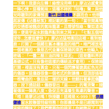
一下啊！我要向左轉！綠燈沒用啊！」廖沾沾感覺到
一陣心悸。這種氣味，這種不祥的「咕嚕」聲，與他
兒時聽到的家傳預言
新竹 出國備藥
不謀而合。他想
起家傳《沾醬秘笈》裡記載的第一句：「當世間萬物
的交通都被麵皮的氣味籠罩，且燈號恒綠、聲如湯沸
時，便是宇宙水餃臨界點到來之時。」「七點五個地
球年…怎麼這麼快？」廖沾沾猛地衝回店裡，衝到後
廚，打開了一個藏在舊冰櫃後面的暗門。暗門裡放著
一個老舊的、像是古代金屬保險箱的東西。他輸入了
密碼：「一醬二醋三油四辣五蒜泥」（這是醬料界的
基礎公式，只有像他這樣的傳統派才會用）。保險箱
打開，裡面沒有黃金，只有一個閃爍著詭異紅色光芒
的儀器。這儀器很像一個老式的對講機，但頂部插著
一根彎曲的、像韭菜一樣的天線。他顫抖著拿起儀
器，按下通話鈕。儀器發出「滋——」的電流聲，接
著傳來一陣高八度、急促且充滿養生焦慮的聲音。
「喂！是廖沾沾嗎！快接聽！這裡是 K-999！宇
供膳
健檢
宙水餃聯盟特級特務！你那邊是不是已經聞到宇
宙級的酸味了？我們需要你的蒜泥！你被徵召了！馬