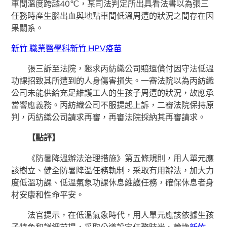
車間溫度跨越40℃，某司法判定所出具看法書以為張三
任務時產生腦出血與地點車間低溫周遭的狀況之間存在因
果關系。
新竹 職業醫學科
新竹 HPV疫苗
張三訴至法院，懇求丙紡織公司賠還償付因守法低溫
功課招致其所遭到的人身傷害損失。一審法院以為丙紡織
公司未能供給充足維護工人的生孩子周遭的狀況，故應承
當響應義務。丙紡織公司不服提起上訴，二審法院保持原
判，丙紡織公司請求再審，再審法院採納其再審請求。
【點評】
《防暑降溫辦法治理措施》第五條規則，用人單元應
該樹立、健全防暑降溫任務軌制，采取有用辦法，加大力
度低溫功課、低溫氣象功課休息維護任務，確保休息者身
材安康和性命平安。
法官提示，在低溫氣象時代，用人單元應該依據生孩
子特色和詳細前提，采取公道設定任務時光、輪換
新竹