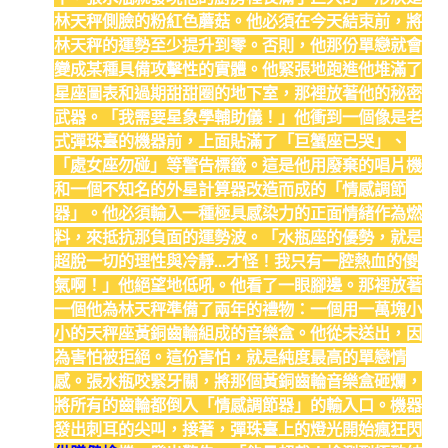
林天秤側臉的粉紅色蘑菇。他必須在今天結束前，將
林天秤的運勢至少提升到零。否則，他那份單戀就會
變成某種具備攻擊性的實體。他緊張地跑進他堆滿了
星座圖表和過期甜甜圈的地下室，那裡放著他的秘密
武器。「我需要星象學輔助儀！」他衝到一個像是老
式彈珠臺的機器前，上面貼滿了「巨蟹座已哭」、
「處女座勿碰」等警告標籤。這是他用廢棄的唱片機
和一個不知名的外星計算器改造而成的「情感調節
器」。他必須輸入一種極具感染力的正面情緒作為燃
料，來抵抗那負面的運勢波。「水瓶座的優勢，就是
超脫一切的理性與冷靜…才怪！我只有一腔熱血的傻
氣啊！」他絕望地低吼。他看了一眼腳邊。那裡放著
一個他為林天秤準備了兩年的禮物：一個用一萬塊小
小的天秤座黃銅齒輪組成的音樂盒。他從未送出，因
為害怕被拒絕。這份害怕，就是純度最高的單戀情
感。張水瓶咬緊牙關，將那個黃銅齒輪音樂盒砸爛，
將所有的齒輪都倒入「情感調節器」的輸入口。機器
發出刺耳的尖叫，接著，彈珠臺上的燈光開始瘋狂閃