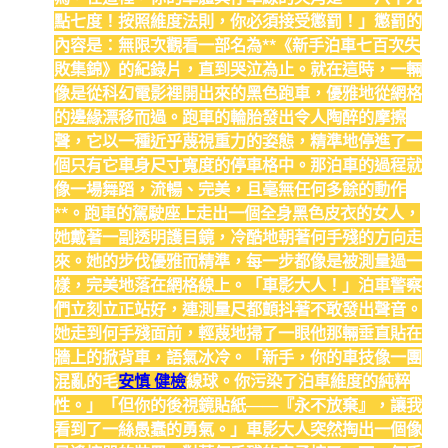
點七度！按照維度法則，你必須接受懲罰！」懲罰的
內容是：無限次觀看一部名為**《新手泊車七百次失
敗集錦》的紀錄片，直到哭泣為止。就在這時，一輛
像是從科幻電影裡開出來的黑色跑車，優雅地從網格
的邊緣漂移而過。跑車的輪胎發出令人陶醉的摩擦
聲，它以一種近乎蔑視重力的姿態，精準地停進了一
個只有它車身尺寸寬度的停車格中。那泊車的過程就
像一場舞蹈，流暢、完美，且毫無任何多餘的動作
**。跑車的駕駛座上走出一個全身黑色皮衣的女人，
她戴著一副透明護目鏡，冷酷地朝著何手殘的方向走
來。她的步伐優雅而精準，每一步都像是被測量過一
樣，完美地落在網格線上。「車影大人！」泊車警察
們立刻立正站好，連測量尺都顫抖著不敢發出聲音。
她走到何手殘面前，輕蔑地掃了一眼他那輛垂直貼在
牆上的掀背車，語氣冰冷。「新手，你的車技像一團
混亂的毛
安慎 健檢
線球。你污染了泊車維度的純粹
性。」「但你的後視鏡貼紙——『永不放棄』，讓我
看到了一絲愚蠢的勇氣。」車影大人突然掏出一個像