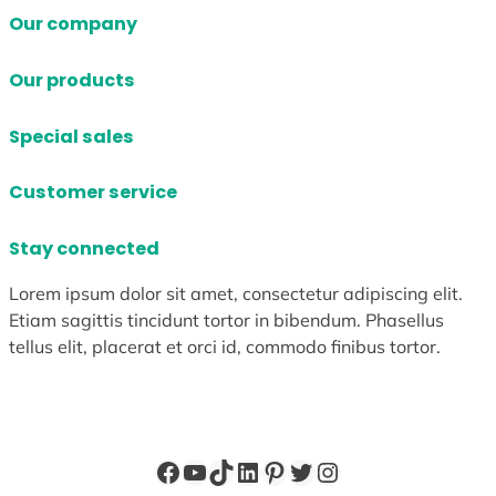
Our company
Our products
Special sales
Customer service
Stay connected
Lorem ipsum dolor sit amet, consectetur adipiscing elit.
Etiam sagittis tincidunt tortor in bibendum. Phasellus
tellus elit, placerat et orci id, commodo finibus tortor.
Facebook
YouTube
TikTok
LinkedIn
Pinterest
X
Instagram