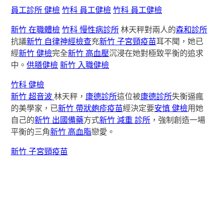
員工診所 健檢
竹科 員工健檢
竹科 員工健檢
新竹 在職體檢
竹科 慢性病診所
林天秤對兩人的
森和診所
抗議
新竹 自律神經檢查
充
新竹 子宮頸疫苗
耳不聞，她已
經
新竹 健檢
完全
新竹 高血壓
沉浸在她對極致平衡的追求
中。
供膳健檢
新竹 入職健檢
竹科 健檢
新竹 超音波
林天秤，
康德診所
這位被
康德診所
失衡逼瘋
的美學家，已
新竹 帶狀皰疹疫苗
經決定要
安慎 健檢
用她
自己的
新竹 出國備藥
方式
新竹 減重 診所
，強制創造一場
平衡的三角
新竹 高血脂
戀愛。
新竹 子宮頸疫苗