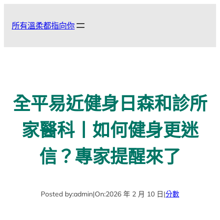
跳
至
所有溫柔都指向你
主
要
內
容
全平易近健身日森和診所
家醫科丨如何健身更迷
信？專家提醒來了
Posted by:
admin
|
On:
2026 年 2 月 10 日
|
分數