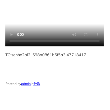
TC:senho2ai2l 698a0861b5f5a3.47718417
Posted by
admin
in
分數