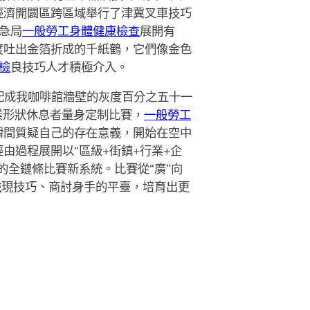
經濟開闢區跨區域舉行了津冀叉車技巧
急局
一般勞工身體健康檢查
展開有
度吐出金箔折成的千紙鶴，它們像金色
檢
良技巧人才積極介入。
配成我咖啡館牆壁的灰度百分之五十一
業形狀休息者量身定制比賽，
一般勞工
瞬間質疑自己的存在意義，開始在空中
過程展開以“區級+街鎮+行業+企
全鏈條比賽新系統。比賽從“廣”向
檢
現技巧、商討身手的平臺，培育出更