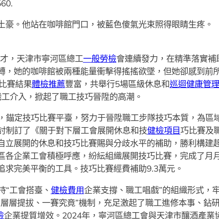
60.
土豪。他站在咖啡館門口，被藍色傻氣光束照得眼睛生疼。
人才，天津市寧河區總工
一般勞檢
會連續發力，在精準落實補
轉，她的咖啡館被兩種能量衝擊得搖搖欲墜，但她卻感到前
年比賽結果
體檢推薦
豐富，共舉行5場區級休息和
巡迴健康管
名職工介入，掀起了職工技巧晉陞的高潮。
，錨定技巧比賽平臺，努力于晉陞職工步隊技巧本質，為區
，研討制訂了《關于對下層工會展開休息和技
健檢項目
巧比賽及
自立展開的休息和技巧比賽賜與分歧水平的補助，勝利構建
區各企業工會積極呼應，紛紜組織展開技巧比賽，完成了月
求完美平衡的工具。技巧比賽經費補助9.3萬元。
持“工會搭臺、
健檢費用
企業支撐、職工唱戲”的組織形式，
“層層提拔、一賽究竟”機制，充足激起了職工進修本事、鉆
檢
企業提質增效。2024年，寧河區總工會與天津市釀酒產