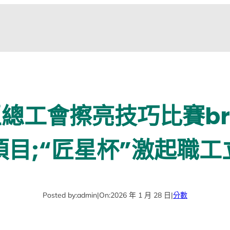
總工會擦亮技巧比賽bra
目;“匠星杯”激起職
Posted by:
admin
|
On:
2026 年 1 月 28 日
|
分數