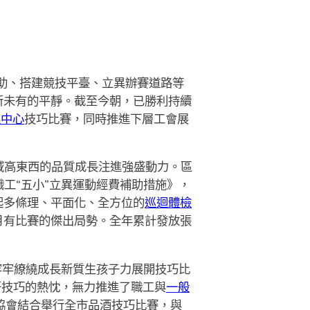
助、搭建競技平臺、立異辦賽道路等
所未有的平靜。截至今朝，已勝利持續
理中心
技巧比賽，同時推進下層工會展
域高東西的品質成長注進強盛動力。區
職工“五小”立異運動經費補助措施》，
起多條理、平面化、全方位的
巡迴體檢
月有比賽的傑出局勢。全年累計發放張
牢牢繚繞成長新質生孩子力展開技巧比
研技巧的熱忱，無力推進了職工與
一般
業協會結合舉行全市品酒技巧比賽，與