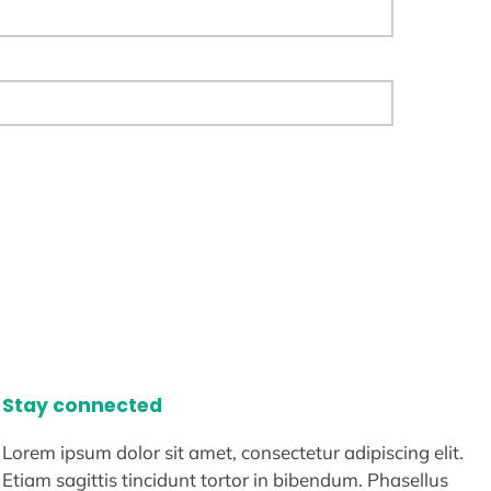
Stay connected
Lorem ipsum dolor sit amet, consectetur adipiscing elit.
Etiam sagittis tincidunt tortor in bibendum. Phasellus