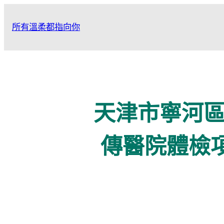
跳
至
所有溫柔都指向你
主
要
內
容
天津市寧河區
傳醫院體檢項