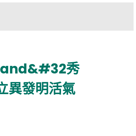
nd&#32秀
工立異發明活氣