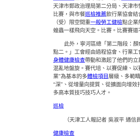
天津市郵政治理局第二分局、天津市
比賽，與市餐
巡檢推薦
飲行業協會結
（受）限空間重
一般勞工健檢
點企業
蝗蟲一樣飛向天空。比賽。比賽賽道
此外，寧河區總「第二階段：顏
點二。」工會經由過程協會、行業工
身體健康檢查
帶動和激起了他們的立
混亂地盤旋。賽代培、以賽促練、以
業”為基本的多
體檢項目
層級、多範疇
“深”、從增量向提質、從擴面向增
多高本質技巧技巧人才。
巡檢
（
天津工人報
記者 吳淑平 通信
健康檢查