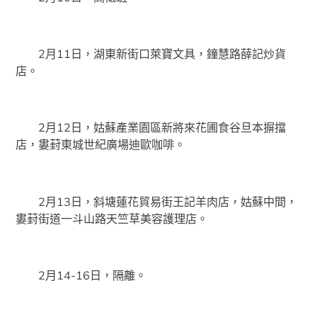
2月11日，湖東新街口萊寶文具，鐘慧路薛記炒貨
店。
2月12日，姑蘇產業園區新將來花圃食谷旦本摒擋
店，婁葑東城世紀廣場迪歐咖啡。
2月13日，斜塘蓮花貿易街王記羊肉店，姑蘇中間，
婁葑街道一斗山路天竺草美容護理店。
2月14-16日，隔離。