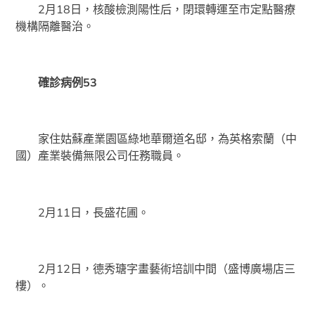
2月18日，核酸檢測陽性后，閉環轉運至市定點醫療
機構隔離醫治。
確診病例53
家住姑蘇產業園區綠地華爾道名邸，為英格索蘭（中
國）產業裝備無限公司任務職員。
2月11日，長盛花圃。
2月12日，德秀瑭字畫藝術培訓中間（盛博廣場店三
樓）。