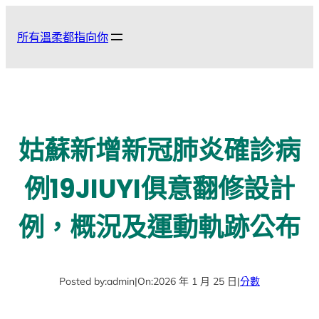
跳
至
所有溫柔都指向你
主
要
內
容
姑蘇新增新冠肺炎確診病
例19JIUYI俱意翻修設計
例，概況及運動軌跡公布
Posted by:
admin
|
On:
2026 年 1 月 25 日
|
分數