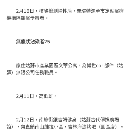
2月18日，核酸檢測陽性后，閉環轉運至市定點醫療
機構隔離醫學察看。
無癥狀沾染者25
家住姑蘇市產業園區文華公寓，為博世car 部件（姑
蘇）無限公司任務職員。
2月11日，高低班。
2月12日，南施街銀吉姆健身（姑蘇古代傳媒廣場
館），甪直鎮南山維拉小區，吉林海濤烤吧（園區店）。