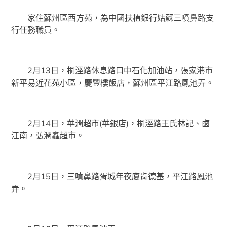
家住蘇州區西方苑，為中國扶植銀行姑蘇三噴鼻路支
行任務職員。
2月13日，桐涇路休息路口中石化加油站，張家港市
新平易近花苑小區，慶豐樓飯店，蘇州區平江路鳳池弄。
2月14日，華潤超市(華銀店)，桐涇路王氏林記、鹵
江南，弘潤鑫超市。
2月15日，三噴鼻路胥城年夜廈肯德基，平江路鳳池
弄。