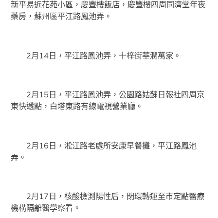
新平易近花苑小區，慶豐樓飯店，慶豐樓四周同濟堂年夜
藥房，蘇州區平江路鳳池弄。
2月14日，平江路鳳池弄，十梓街華潤萬家。
2月15日，平江路鳳池弄，公園路姑蘇日報社四周京
東快遞點，白塔東路有線電視營業廳。
2月16日，淞江路老處所安康早餐攤，平江路鳳池
弄。
2月17日，核酸檢測陽性后，閉環轉運至市定點醫療
機構隔離醫學察看。