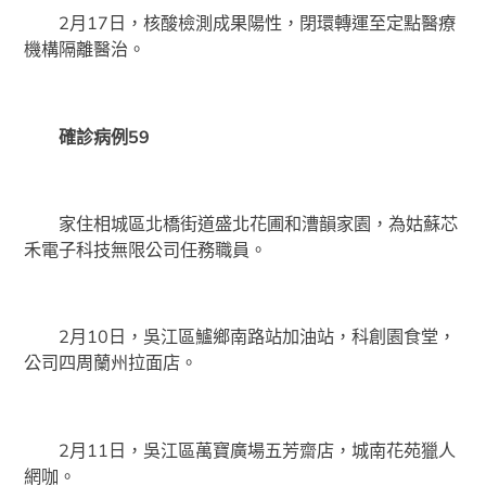
2月17日，核酸檢測成果陽性，閉環轉運至定點醫療
機構隔離醫治。
確診病例59
家住相城區北橋街道盛北花圃和漕韻家園，為姑蘇芯
禾電子科技無限公司任務職員。
2月10日，吳江區鱸鄉南路站加油站，科創園食堂，
公司四周蘭州拉面店。
2月11日，吳江區萬寶廣場五芳齋店，城南花苑獵人
網咖。