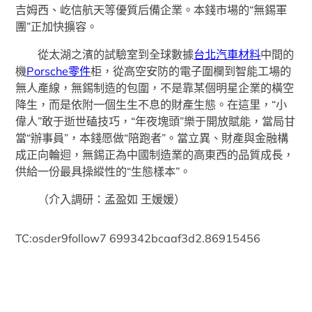
吉姆西、屹信航天等優質后備企業。本錢市場的“無錫軍
團”正加快擴容。
從太湖之濱的試驗室到全球數據
台北汽車材料
中間的
機
Porsche零件
柜，從高空安防的電子圍欄到智能工場的
無人產線，無錫制造的包圍，不是靠某個明星企業的橫空
降生，而是依附一個生生不息的財產生態。在這里，“小
偉人”敢于逝世磕技巧，“年夜塊頭”樂于開放賦能，當局甘
當“辦事員”，本錢愿做“陪跑者”。當立異、財產與金融構
成正向輪迴，無錫正為中國制造業的高東西的品質成長，
供給一份最具操縱性的“生態樣本”。
（介入調研：孟盈如 王媛媛）
TC:osder9follow7 699342bcaaf3d2.86915456