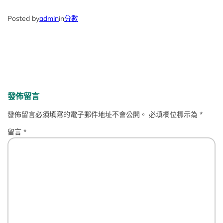
Posted by
admin
in
分數
發佈留言
發佈留言必須填寫的電子郵件地址不會公開。
必填欄位標示為
*
留言
*