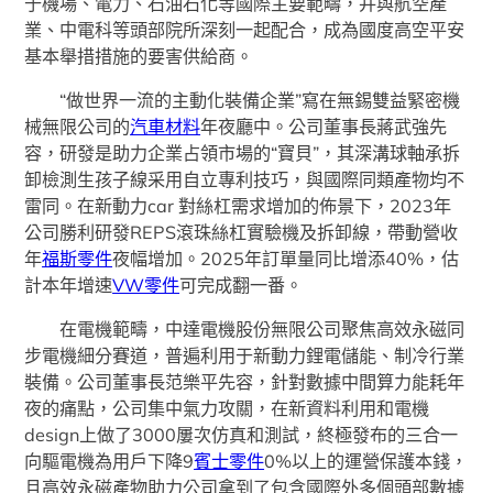
于機場、電力、石油石化等國際主要範疇，并與航空產
業、中電科等頭部院所深刻一起配合，成為國度高空平安
基本舉措措施的要害供給商。
“做世界一流的主動化裝備企業”寫在無錫雙益緊密機
械無限公司的
汽車材料
年夜廳中。公司董事長蔣武強先
容，研發是助力企業占領市場的“寶貝”，其深溝球軸承拆
卸檢測生孩子線采用自立專利技巧，與國際同類產物均不
雷同。在新動力car 對絲杠需求增加的佈景下，2023年
公司勝利研發REPS滾珠絲杠實驗機及拆卸線，帶動營收
年
福斯零件
夜幅增加。2025年訂單量同比增添40%，估
計本年增速
VW零件
可完成翻一番。
在電機範疇，中達電機股份無限公司聚焦高效永磁同
步電機細分賽道，普遍利用于新動力鋰電儲能、制冷行業
裝備。公司董事長范樂平先容，針對數據中間算力能耗年
夜的痛點，公司集中氣力攻關，在新資料利用和電機
design上做了3000屢次仿真和測試，終極發布的三合一
向驅電機為用戶下降9
賓士零件
0%以上的運營保護本錢，
且高效永磁產物助力公司拿到了包含國際外多個頭部數據