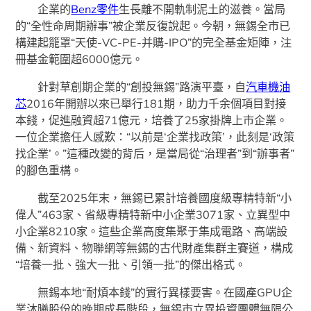
企業的
Benz零件
生長離不開軌制泥土的滋養。當局
的“全性命周期辦事”被企業反復說起。今朝，無錫全市已
構建起籠罩“天使-VC-PE-并購-IPO”的完全基金矩陣，注
冊基金範圍超6000億元。
針對草創期企業的“創投無錫”路演平臺，自
汽車機油
芯
2016年開辦以來已舉行181期，助力千余個項目對接
本錢，促進融資超71億元，培養了25家掛牌上市企業。
一位企業擔任人感歎：“以前是‘企業找政策’，此刻是‘政策
找企業’。”這種改變的背后，是當局從“治理者”到“辦事者”
的腳色重構。
截至2025年末，無錫已累計培養國度級專精特新“小
偉人”463家、省級專精特新中小企業3071家、立異型中
小企業8210家。這些企業高度集聚于集成電路、高端設
備、新資料、物聯網等無錫的古代財產集群主賽道，構成
“培養一批、強大一批、引領一批”的傑出格式。
無錫本地“耐煩本錢”的實行異樣要害。在國產GPU企
業沐曦股份的晚期成長階段，無錫市立異投資團體無限公