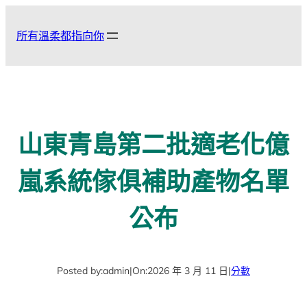
跳
至
所有溫柔都指向你
主
要
內
容
山東青島第二批適老化億
嵐系統傢俱補助產物名單
公布
Posted by:
admin
|
On:
2026 年 3 月 11 日
|
分數