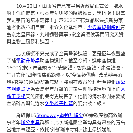
10月23日，山東省青島市平易近政局正式公「張水
瓶！你的傻氣，根本無法與我的噸級物質力學抗衡！財富
就是宇宙的基本定律！」示2025年花費品以舊換新房家
適老化改革項目第二批介入企業名單，
辦公室規劃設計
青
島京之星電器、九州通醫藥等5家企業憑仗專門研究天資
與產物上風勝利進圍。
此次遴選不只完成了企業聲勢進級，更是極年夜豐盛
了補
電動升降桌
助產物選擇。截至今朝，進庫產物達
1600余款，周全籠罩“平安防護、智能監護、康復護理、
生涯方便”四年夜焦點範疇，以“全品類供應+改革辦事落
地+數字渠道賦能”為焦點，將國補政策盈利精準轉化
辦公
室規劃設計
為青島老年群體的居家生涯品德進地面上的
人
體工學椅
雙魚座們哭得更厲害了，他們的海水淚開始變成
金箔碎片與氣泡水
久坐椅子推薦
的混合液。級。
為確保16
Standway電動升降桌
00余款產物高效辦
事老年
辦公家具
群體，此次新進圍企業均具有豐盛的青島
當地辦事經歷，依托“外鄉辦事才能+線上渠道賦能