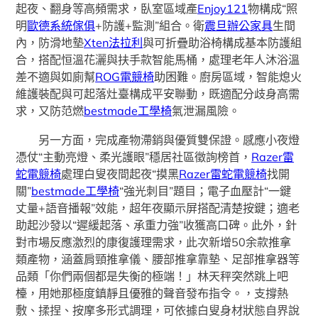
起夜、翻身等高頻需求，臥室區域產
Enjoy121
物構成“照
明
歐德系統傢俱
+防護+監測”組合。衛
震旦辦公家具
生間
內，防滑地墊
Xten法拉利
與可折疊助浴椅構成基本防護組
合，搭配恒溫花灑與扶手款智能馬桶，處理老年人沐浴溫
差不適與如廁幫
ROG電競椅
助困難。廚房區域，智能熄火
維護裝配與可起落灶臺構成平安聯動，既適配分歧身高需
求，又防范燃
bestmade工學椅
氣泄漏風險。
另一方面，完成產物滯銷與優質雙保證。感應小夜燈
憑仗“主動亮燈、柔光護眼”穩居社區徵詢榜首，
Razer雷
蛇電競椅
處理白叟夜間起夜“摸黑
Razer雷蛇電競椅
找開
關”
bestmade工學椅
“強光刺目”題目；電子血壓計“一鍵
丈量+語音播報”效能，超年夜顯示屏搭配清楚按鍵；適老
助起沙發以“遲緩起落、承重力強”收獲高口碑。此外，針
對市場反應激烈的康復護理需求，此次新增50余款推拿
類產物，涵蓋肩頸推拿儀、腰部推拿靠墊、足部推拿器等
品類「你們兩個都是失衡的極端！」林天秤突然跳上吧
檯，用她那極度鎮靜且優雅的聲音發布指令。，支撐熱
敷、揉捏、按摩多形式調理，可依據白叟身材狀態自界說