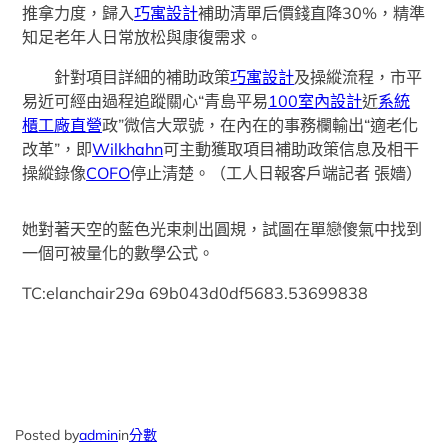
推拿力度，歸入
巧寓設計
補助清單后價錢直降30%，精準
知足老年人日常放松與康復需求。
針對項目詳細的補助政策
巧寓設計
及操縱流程，市平
易近可經由過程追蹤關心“青島平易
100室內設計
近
系統
櫃工廠直營
政”微信大眾號，在內在的事務欄輸出“適老化
改革”，即
Wilkhahn
可主動獲取項目補助政策信息及相干
操縱錄像
COFO
停止清楚。（工人日報客戶端記者 張嬙）
她對著天空的藍色光束刺出圓規，試圖在單戀傻氣中找到
一個可被量化的數學公式。
TC:elanchair29a 69b043d0df5683.53699838
Posted by
admin
in
分數