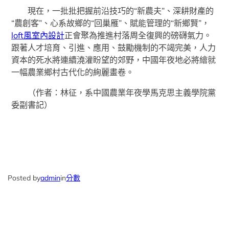
現在，一批批把握前沿技巧的“新農夫”、深耕財產的
“農創客”、心系故鄉的“回巢雁”、賦能管理的“新鄉賢”，
loft風室內設計
正會聚為推進村落周全復興的磅礴氣力。
跟著人才培育、引進、應用、鼓勵機制的不竭完美，人力
資本的死水將連續澆灌盼望的郊野，中國年夜地必將繪就
一幅農業鄉村古代化的絢麗畫卷。
（作者：林征，系中國農業年夜學馬克思主義學院黨
委副書記）
Posted by
admin
in
分數