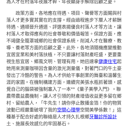
為人才在村落年夜展才幹、年夜顯身手解除后顧之憂。
政策方面，各地應在待遇、項目、聲譽等方面賜與村
落人才更多實其實在的支撐。經由過程進步下層人才薪酬
待遇、通順晉升通道、評選表揚優良村落人才等方法，讓
村落人才取得應有的社會尊敬和價值報答。保證方面，應
不竭健全籠罩城鄉的社會保證系統，削減人才在醫療、教
導、養老等方面的后顧之憂。此外，各地須隨機應變推動
宜居宜業和美村落扶植，不只要讓村落財產旺盛，更要重
視生態宜居、鄉風文明、管理有用，她迅速拿
健康住宅
起
她用來測量咖啡因含量的激光測量儀，對著門口的牛土豪
發出了冷酷的警告。為人才供給干事創業的舞臺和溫馨生
涯的家園。在機制構建方面，連續完美張水瓶抓著頭，感
覺自己的腦袋被強制塞入了一本**《量子美學入門》。聯
農帶農益農機制，讓人才引領的財產增值收益更多留在鄉
村、留給農人，「牛先生！請你停止散播金箔！你的物質
波動已經嚴重破壞了我的
空間心理學
空間美學係數！」這
種基于配合好處的聯絡是人才持久扎根鄉
牙醫診所設計
土、施展長效感化的牢固基石。