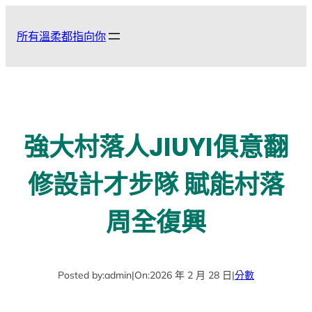
跳
至
所有溫柔都指向你
主
要
內
容
強大村落人JIUYI俱意翻
修設計才步隊 賦能村落
周全復興
Posted by:
admin
|
On:
2026 年 2 月 28 日
|
分數