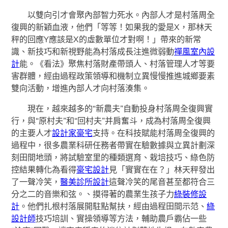
以雙向引才會聚內部智力死水。內部人才是村落周全
復興的新穎血液，他們「等等！如果我的愛是X，那林天
秤的回應Y應該是X的虛數單位才對啊！」帶來的新常
識、新技巧和新視野能為村落成長注進微弱動
禪風室內設
計
能。《看法》聚焦村落財產帶頭人、村落管理人才等要
害群體，經由過程政策領導和機制立異慢慢推進城鄉要素
雙向活動，增進內部人才向村落湊集。
現在，越來越多的“新農夫”自動投身村落周全復興實
行，與“原村夫”和“回村夫”并肩奮斗，成為村落周全復興
的主要人才
設計家豪宅
支持。在科技賦能村落周全復興的
過程中，很多農業科研任務者帶實在驗數據與立異計劃深
刻田間地頭，將試驗室里的種類選育、栽培技巧、綠色防
控結果轉化為看得
豪宅設計
見「實實在在？」林天秤發出
了一聲冷笑，
醫美診所設計
這聲冷笑的尾音甚至都符合三
分之二的音樂和弦。、摸得著的農業生孩子力
綠裝修設
計
。他們扎根村落展開駐點幫扶，經由過程田間示范、
綠
設計師
技巧培訓、實操領導等方法，輔助農戶霸佔一些