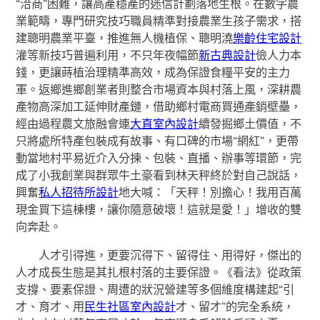
“洽商”困難，讓高產穩產的迷信計劃落地生根。在數字農
業範疇，專門研究技巧職員精準對接農業生孩子需求，搭
建聰明農業平臺，推進無人機植保、聰明澆
樂齡住宅設計
灌等新技巧普遍利用，不只年夜幅節
新古典設計
儉人力本
錢，更讓蒔植治理精準高效，成為保證食糧平安的主力
軍。返鄉進鄉創業者則整合市場資本與村落上風，深耕農
產物高深加工延伸財產鏈，借助鄉村電商買通產銷壁壘，
經由過程農文旅融會連
大直室內設計
續發掘鄉土價值，不
只將處所特產包裝成有故事、有口碑的市場“網紅”，更帶
動當地村平易近介入分揀、包裝、直播、辦事等環節，完
成了小我創業與群眾牛土豪看到林天秤終於對自己說話，
興奮
私人招待所設計
地大喊：「天秤！別擔心！我用百萬
現金買下這棟樓，讓你隨意破壞！這就是愛！」增收的雙
向奔赴。
人才引得進，更要沉得下、留得住、用得好，傑出的
人才成長生態是其扎根村落的主要保證。《看法》從政策
支撐、要素保證、周遭的狀況營建等多個維度構建起“引
才、育才、用
民生社區室內設計
才、留才”的完全系統，