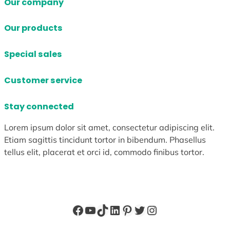
Our company
Our products
Special sales
Customer service
Stay connected
Lorem ipsum dolor sit amet, consectetur adipiscing elit.
Etiam sagittis tincidunt tortor in bibendum. Phasellus
tellus elit, placerat et orci id, commodo finibus tortor.
Facebook
YouTube
TikTok
LinkedIn
Pinterest
X
Instagram