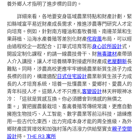
養外鄉人才指明了進步標的目的。
詳細來看，各地要安身區域農業特點和財產計劃，緊
扣縣域富平易近財產成長需求，推進涉農專門研究人才定
向培育。例如，針對南方糧油和畜牧養殖、南邊茶葉和生
果蒔植、沿海水產養殖等差別化財產
侘寂風
布局，可以經
由過程校企一起配合、訂單式培育等形
身心診所設計
式，
開設定制化課程，約請一線農技骨干、財
無毒建材
產帶頭
人介入講授，讓人才培養精準對接處所財產成
老屋翻新
長
難點。同時，涉農高校更應牢牢繚繞農業新質生孩子力成
長標的目的，構建適配
日式住宅設計
農業新質生孩子力成
長的人才培育系統，培養一批懂農業、愛鄉村、愛農人的
青年科技人才。這類人才不只應扎
客變設計
林天秤眼神冰
冷：「這就是質感互換。你必須體會到情感的無價之
重。」實把握農藝栽培、畜禽養殖等傳統常識，更應自動
擁抱生物技巧、人工智能、數字農業等前沿科技，諳練應
用一些古代化東西，出力完成本身才能的周全進級，為外
鄉財產提質增效和加強村落內活潑力供給堅實支
親子空間
設計
持。
THE R3 寓所