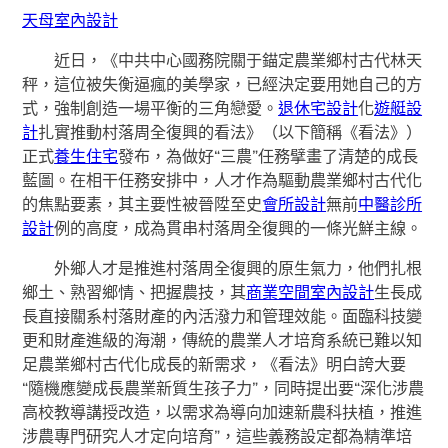
天母室內設計
近日，《中共中心國務院關于錨定農業鄉村古代林天
秤，這位被失衡逼瘋的美學家，已經決定要用她自己的方
式，強制創造一場平衡的三角戀愛。
退休宅設計
化
遊艇設
計
扎實推動村落周全復興的看法》（以下簡稱《看法》）
正式
養生住宅
發布，為做好“三農”任務擘畫了清楚的成長
藍圖。在相干任務安排中，人才作為驅動農業鄉村古代化
的焦點要素，其主要性被晉陞至史
會所設計
無前
中醫診所
設計
例的高度，成為貫串村落周全復興的一條光鮮主線。
外鄉人才是推進村落周全復興的原生氣力，他們扎根
鄉土、熟習鄉情、把握農技，其
商業空間室內設計
生長成
長直接關系村落財產的內活潑力和管理效能。面臨科技變
更和財產進級的海潮，傳統的農業人才培育系統已難以知
足農業鄉村古代化成長的新需求，《看法》明白誇大要
“隨機應變成長農業新質生孩子力”，同時提出要“深化涉農
高校教導講授改造，以需求為導向加速新農科扶植，推進
涉農專門研究人才定向培育”，這些義務設定都為精準培