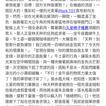
單戀能量！目標：提升天秤座運勢！」在機器的頂部，一
個巨大的、像彩虹一樣的光束筆
iRock T07
直地射向天
空。然而，就在光束衝出屋頂的一瞬間，一輛塗滿了金
色、裝飾著巨大公牛角的悍馬車猛地停在咖啡館門口。駕
駛座上走下一個全身肌肉、戴著鑽石
久坐椅子推薦
項圈的
男人，那人正是林天秤的狂熱追求者——金牛座霸總牛土
豪。牛土豪一腳踢開咖啡館的門，大聲宣布：「天秤！別
管那什麼負運勢！我已經用一百噸的純金箔買下了今天所
有的壞運氣！」「從現在開始，你的運勢由我主宰！我的
金錢，就是你的正面能量！」牛土豪的行為，讓張水瓶的
光束在空中瞬間扭曲，與一種夾雜著銅臭味的金色光芒對
撞。天空開始下起了荒謬的雨。雨點不是水，而是閃耀著
淚光的小小黃銅齒輪。「不行！金牛座的物質力量太強
了！我的單戀被汙染了！」張水瓶大喊。他知道，如果牛
土豪的物質力量勝出，林天秤將會被困在一個充滿金錢和
俗氣的虛假愛情裡，而他將永遠失去機會。張水瓶看向那
機器，還剩下最後一個可以輸入的「情緒燃料」口。他迅
速撕下了貼在他背後衣領上，那張寫著「我就是個單戀傻