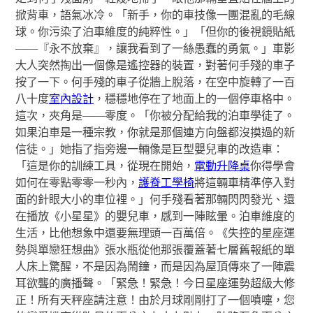
掀背車，語氣冰冷。「新手，你的車技像一團混亂的毛線
球。你污染了泊車維度的純粹性。」「但你的後視鏡貼紙
——『永不放棄』，讓我看到了一絲愚蠢的勇氣。」車影
大人突然掏出一個像是遙控器的裝置，對著何手殘的車子
按了一下。何手殘的車子從牆上脫落，在空中旋轉了一百
八十度
室內設計
，穩穩地停在了地面上的一個停車格中。
這次，夾角是——零度。「你被分配給我的泊車學徒了。
如果泊車是一種宗教，你就是那個連方向盤都沒摸過的新
信徒。」她指了指旁邊一輛像是巨型嬰兒車的改造車：
「這是你的訓練工具，從現在開始，
電動升降桌
你得學會
如何在零點零零一秒內，
護脊工學椅
將這輛車精準停入對
面的針眼大小的車位裡。」何手殘看著那輛閃閃發光、還
在播放《小星星》的嬰兒車，感到一陣眩暈。泊車維度的
生活，比他想象中還要無理頭一百萬倍。《失控的星座運
勢與單戀狂想曲》張水瓶從他那張覆蓋著七層舊報紙的單
人床上驚醒，不是因為鬧鐘，而是因為屋頂傳來了一陣震
耳欲聾的廣播聲。「緊急！緊急！今日星座運勢超級大修
正！所有天秤座請注意！由於月球剛剛打了一個噴嚏，您