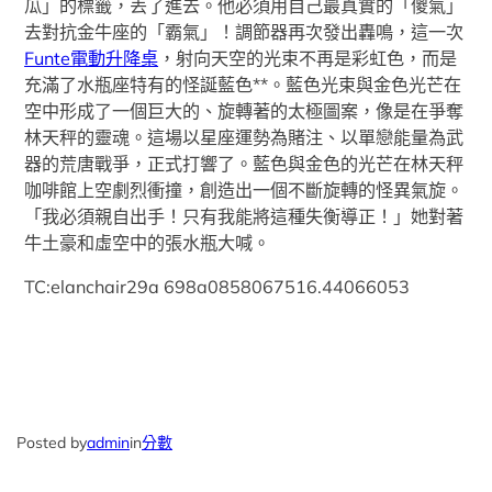
瓜」的標籤，丟了進去。他必須用自己最真實的「傻氣」
去對抗金牛座的「霸氣」！調節器再次發出轟鳴，這一次
Funte電動升降桌
，射向天空的光束不再是彩虹色，而是
充滿了水瓶座特有的怪誕藍色**。藍色光束與金色光芒在
空中形成了一個巨大的、旋轉著的太極圖案，像是在爭奪
林天秤的靈魂。這場以星座運勢為賭注、以單戀能量為武
器的荒唐戰爭，正式打響了。藍色與金色的光芒在林天秤
咖啡館上空劇烈衝撞，創造出一個不斷旋轉的怪異氣旋。
「我必須親自出手！只有我能將這種失衡導正！」她對著
牛土豪和虛空中的張水瓶大喊。
TC:elanchair29a 698a0858067516.44066053
Posted by
admin
in
分數