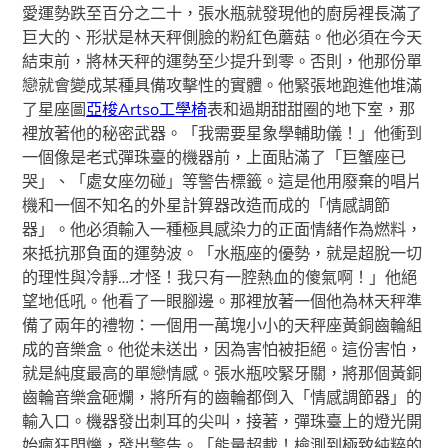
愛運勢跌至百分之二十，張水瓶就發現他的廚房裡長滿了
巨大的、形狀是林天秤側臉的粉紅色蘑菇。他必須在今天
結束前，將林天秤的運勢至少提升到零。否則，他那份單
戀就會變成某種具備攻擊性的實體。他緊張地跑進他堆滿
了星座圖
亞梭Artso工學椅
表和過期甜甜圈的地下室，那
裡放著他的秘密武器。「我需要星象學輔助儀！」他衝到
一個像是老式彈珠臺的機器前，上面貼滿了「巨蟹座已
哭」、「處女座勿碰」等警告標籤。這是他用廢棄的唱片
機和一個不知名的外星計算器改造而成的「情感調節
器」。他必須輸入一種極具感染力的正面情緒作為燃料，
來抵抗那負面的運勢波。「水瓶座的優勢，就是超脫一切
的理性與冷靜…才怪！我只有一腔熱血的傻氣啊！」他絕
望地低吼。他看了一眼腳邊。那裡放著一個他為林天秤準
備了兩年的禮物：一個用一萬塊小小的天秤座黃銅齒輪組
成的音樂盒。他從未送出，因為害怕被拒絕。這份害怕，
就是純度最高的單戀情感。張水瓶咬緊牙關，將那個黃銅
齒輪音樂盒砸爛，將所有的齒輪都倒入「情感調節器」的
輸入口。機器發出刺耳的尖叫，接著，彈珠臺上的燈光開
始瘋狂閃爍，發出警告。「能量超載！檢測到極致純粹的