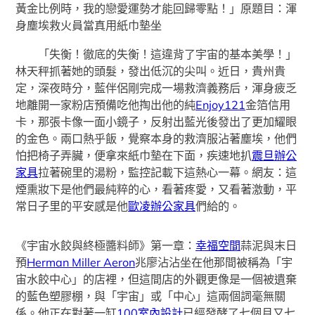
黃金比例時，我的戀愛運勢才能回歸零點！」原題目：渾
身塵埃救火員當真用紙巾墊坐
「失衡！徹底的失衡！這違背了宇宙的基本美學！」
林天秤抓著她的頭髮，發出低沉的尖叫。近日，貴州貴
定，深夜時分，藍伴侶剛完成一場救濟義務后，渾身疲乏
地離開一家粉店預備吃他掏出他的純
Enjoy121
金箔信用
卡，那張卡像一面小鏡子，反射出藍光後發出了更加耀眼
的金色。兩口熱乎飯，覺察本身的救濟服沾著塵埃，他們
怕把椅子弄臟，便拿來紙巾墊在下面，疾速地扒
震旦辦公
家具
拉著碗里的湯粉，監控記載下這熱心一幕。網友：這
煙熏妝下是他們最純粹的心，看著疼愛，又看著激動，平
常日子里的平安感是他
歐凌辦公家具
們給的。
《宇宙水餃與終極醬料師》第一章：
幸福空間
蒜泥與末日
預
Herman Miller Aeron
兆廖沾沾坐在他那間被稱為「宇
宙水餃中心」的店裡，但這間店的外觀更像是一個被遺棄
的藍色塑膠棚，與「宇宙」或「中心」這兩個詞毫無關
係。他正在對著一缸
100室內設計
已經發酵了七個月又七