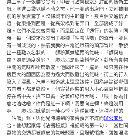
桌上拿了一張髒兮兮的，印著《沾醬秘笈》封面的皺衛生
紙，塞進口袋以備不時之需。他一腳踏出店門，立刻被眼
前的景象震驚了。整條城市的主幹道上，數百個交通信號
燈，從東邊到西邊，從高架橋到巷弄口，全部變成了綠
燈。它們不是交替閃爍，而是固定在「通行」的狀態，同
時，每一個燈箱都發出了那種「咕嚕咕嚕」的聲音，並且
有一層淡淡的、熱氣騰騰的白霧從燈箱的頂部冒出，散發
出一種難以名狀的——麵粉蒸煮過頭的氣味。「麵粉焦
慮？還是過度發酵？」廖沾沾是個醬料學家，對所有食物
相關的氣味都極度敏感。他聞出來了，這是一種只有在極
度巨大的麵團因為壓力過大而散發出的氣味。街上的行人
陷入了混亂。汽車不知道該走還是該停，因為無論從哪個
方向看，都是綠燈。一個穿著西裝的男人小心翼翼地把車
停在路中央，搖下車窗，對著紅綠燈大喊：「喂！你為什
麼咕嚕咕嚕？你倒是紅一下啊！我要向左轉！綠燈沒用
啊！」廖沾沾感覺到一陣心悸。這種氣味，這種不祥的
「咕嚕」聲，與他兒時聽到的家傳預言不謀而
辦公家具
合。他想起家傳《沾醬秘笈》裡記載的第一句：「當世間
萬物的交通都被麵皮的氣味籠罩，且燈號恒綠、聲如湯沸