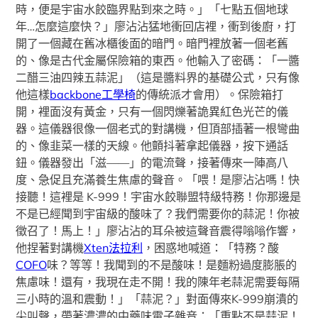
時，便是宇宙水餃臨界點到來之時。」「七點五個地球
年…怎麼這麼快？」廖沾沾猛地衝回店裡，衝到後廚，打
開了一個藏在舊冰櫃後面的暗門。暗門裡放著一個老舊
的、像是古代金屬保險箱的東西。他輸入了密碼：「一醬
二醋三油四辣五蒜泥」（這是醬料界的基礎公式，只有像
他這樣
backbone工學椅
的傳統派才會用）。保險箱打
開，裡面沒有黃金，只有一個閃爍著詭異紅色光芒的儀
器。這儀器很像一個老式的對講機，但頂部插著一根彎曲
的、像韭菜一樣的天線。他顫抖著拿起儀器，按下通話
鈕。儀器發出「滋——」的電流聲，接著傳來一陣高八
度、急促且充滿養生焦慮的聲音。「喂！是廖沾沾嗎！快
接聽！這裡是 K-999！宇宙水餃聯盟特級特務！你那邊是
不是已經聞到宇宙級的酸味了？我們需要你的蒜泥！你被
徵召了！馬上！」廖沾沾的耳朵被這聲音震得嗡嗡作響，
他捏著對講機
Xten法拉利
，困惑地喊道：「特務？酸
COFO
味？等等！我聞到的不是酸味！是麵粉過度膨脹的
焦慮味！還有，我現在走不開！我的陳年老蒜泥需要每隔
三小時的溫和震動！」「蒜泥？」對面傳來K-999崩潰的
尖叫聲，帶著濃濃的中藥味電子雜音：「重點不是蒜泥！