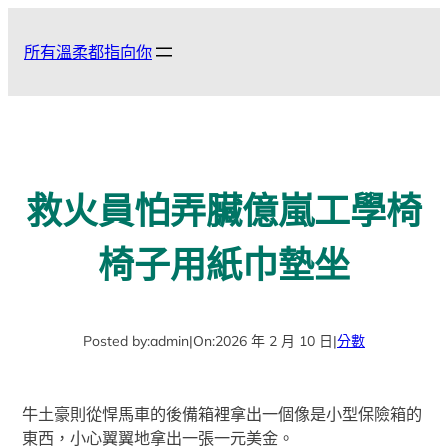
跳
至
所有溫柔都指向你
主
要
內
容
救火員怕弄臟億嵐工學椅
椅子用紙巾墊坐
Posted by:
admin
|
On:
2026 年 2 月 10 日
|
分數
牛土豪則從悍馬車的後備箱裡拿出一個像是小型保險箱的
東西，小心翼翼地拿出一張一元美金。