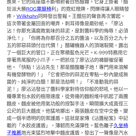
進來，它的底座還不斷噴射著白色醋霧。它身上掛著「醋
狂派大勝
ROG電競椅
利」的霓虹燈牌，閃爍得讓人眼睛發
疼，
Wilkhahn
同時發出警報。王醋狂的聲音再次響起，
這次帶著金屬回音的嘲弄，刺耳得像是磨砂紙。「廖沾
沾！你那充滿腐敗氣味的蒜泥，是對醬料學的侮辱！必須
淨化！」「你將為你那百分之五的醬油，以及百分之九十
五的邪惡蒜頭付出代價！」醋罐機器人的頂端裂開，露出
了一個巨大的管口，正在聚積藍色光芒。K-999特務用它
穿著燕尾服的小爪子，一把抓住了廖沾沾的褲腳催促著
他。「快點！沾沾先生！那是醋酸離子炮！專門用來溶解
有機發酵物的！」「它會把你的蒜泥在零點一秒內變成無
菌的、純淨的白醋！那是浩劫啊！」「不准動我的蒜
泥！」廖沾沾發出了醬料學家對待信仰般的怒吼。他以一
種專業包水餃的極限速度，從旁邊的麵粉堆中抓起了兩團
麵皮。麵皮被他用氣功般的捏製手法，瞬間擴大成直徑三
公尺的巨大麵皮。他猛地擲出，兩張麵皮在空中交疊，變
成一個半透明的防禦護盾。這就是家傳《沾醬秘笈》中記
載的「水餃皮護盾」，薄韌而充滿彈性。藍色離子
久坐椅
子推薦
炮光束猛烈地擊中麵皮護盾，發出了一聲像是汽水