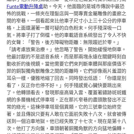
Funte電動升降桌
助。今天，他面臨的是城市傳說中最恐
怖的挑戰，一條夾在理髮店與一間專賣金屬雕像的畫廊之
間的窄巷。一個看起來比他車子尺寸小上三十公分的停車
格，上面還灑著一層可疑的白色粉末。何手殘深吸一口
氣。將車子打了倒檔。他的車載語音系統發出了令人不快
的女聲：「警告，後方障礙物距離：無限趨近於零。」
「請考慮放棄治療。」他忽略了警告，開始緩慢地倒車。
他最討厭的不是語音系統，而是那兩塊永遠在關鍵時刻自
動收折的後視鏡。當他需要它們來判斷車體與那座價值不
菲的銅製獨角獸雕像之間的距離時，它們卻像兩片羞澀的
耳朵一樣，優雅地縮了回去。同時發出低語：「你還是別
看了，反正你也停不好。」何手殘感覺心臟快要跳出來
了。他轉頭看去，發現那座高聳入雲、覆蓋著鏽跡斑斑鐵
網的多層機械式停車塔，正在那片窄巷的盡頭散發出不正
常的綠光。這棟停車塔是個異類，它的三號車位始終空
著，並且傳說只要有人敢在它面前失敗十八次，就會被傳
送到一個泊車地獄。他已經失敗了十七次。現在是第十八
次。他打了方向盤，車頭朝著銅獨角獸的方向猛地偏轉。