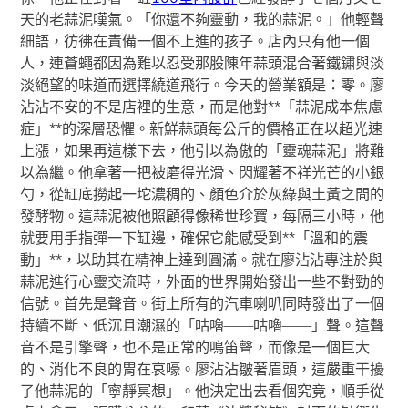
天的老蒜泥嘆氣。「你還不夠靈動，我的蒜泥。」他輕聲
細語，彷彿在責備一個不上進的孩子。店內只有他一個
人，連蒼蠅都因為難以忍受那股陳年蒜頭混合著鐵鏽與淡
淡絕望的味道而選擇繞道飛行。今天的營業額是：零。廖
沾沾不安的不是店裡的生意，而是他對**「蒜泥成本焦慮
症」**的深層恐懼。新鮮蒜頭每公斤的價格正在以超光速
上漲，如果再這樣下去，他引以為傲的「靈魂蒜泥」將難
以為繼。他拿著一把被磨得光滑、閃耀著不祥光芒的小銀
勺，從缸底撈起一坨濃稠的、顏色介於灰綠與土黃之間的
發酵物。這蒜泥被他照顧得像稀世珍寶，每隔三小時，他
就要用手指彈一下缸邊，確保它能感受到**「溫和的震
動」**，以助其在精神上達到圓滿。就在廖沾沾專注於與
蒜泥進行心靈交流時，外面的世界開始發出一些不對勁的
信號。首先是聲音。街上所有的汽車喇叭同時發出了一個
持續不斷、低沉且潮濕的「咕嚕——咕嚕——」聲。這聲
音不是引擎聲，也不是正常的鳴笛聲，而像是一個巨大
的、消化不良的胃在哀嚎。廖沾沾皺著眉頭，這嚴重干擾
了他蒜泥的「寧靜冥想」。他決定出去看個究竟，順手從