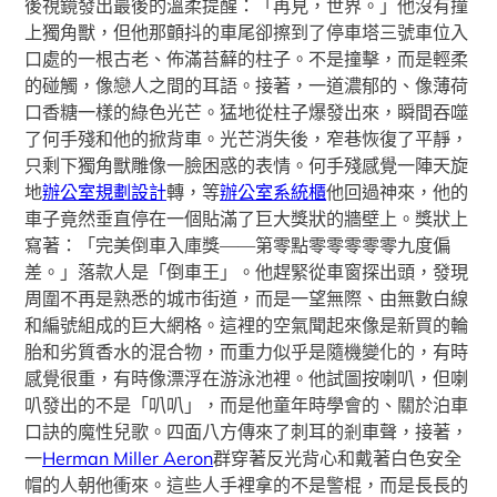
後視鏡發出最後的溫柔提醒：「再見，世界。」他沒有撞
上獨角獸，但他那顫抖的車尾卻擦到了停車塔三號車位入
口處的一根古老、佈滿苔蘚的柱子。不是撞擊，而是輕柔
的碰觸，像戀人之間的耳語。接著，一道濃郁的、像薄荷
口香糖一樣的綠色光芒。猛地從柱子爆發出來，瞬間吞噬
了何手殘和他的掀背車。光芒消失後，窄巷恢復了平靜，
只剩下獨角獸雕像一臉困惑的表情。何手殘感覺一陣天旋
地
辦公室規劃設計
轉，等
辦公室系統櫃
他回過神來，他的
車子竟然垂直停在一個貼滿了巨大獎狀的牆壁上。獎狀上
寫著：「完美倒車入庫獎——第零點零零零零零九度偏
差。」落款人是「倒車王」。他趕緊從車窗探出頭，發現
周圍不再是熟悉的城市街道，而是一望無際、由無數白線
和編號組成的巨大網格。這裡的空氣聞起來像是新買的輪
胎和劣質香水的混合物，而重力似乎是隨機變化的，有時
感覺很重，有時像漂浮在游泳池裡。他試圖按喇叭，但喇
叭發出的不是「叭叭」，而是他童年時學會的、關於泊車
口訣的魔性兒歌。四面八方傳來了刺耳的剎車聲，接著，
一
Herman Miller Aeron
群穿著反光背心和戴著白色安全
帽的人朝他衝來。這些人手裡拿的不是警棍，而是長長的