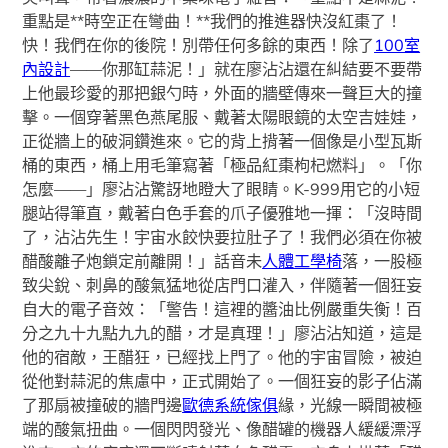
重點是**時空正在彎曲！**我們的推進器快沒紅棗了！
快！我們在你的後院！別帶任何多餘的東西！除了
100室
內設計
——你那缸蒜泥！」就在廖沾沾還在糾結要不要帶
上他最珍愛的那把銀勺時，外面的牆壁傳來一聲巨大的撞
擊。一個穿著黑色燕尾服、戴著太陽眼鏡的太空吉娃娃，
正從牆上的破洞鑽進來。它的背上揹著一個像是小型瓦斯
桶的東西，桶上用毛筆寫著「極品紅棗枸杞燃料」。「你
怎麼——」廖沾沾驚訝地瞪大了眼睛。K-999用它的小短
腿站得筆直，戴著白色手套的爪子優雅地一揮：「沒時間
了，沾沾先生！宇宙水餃快要拉肚子了！我們必須在你被
醋酸離子炮鎖定前離開！」話音未
人體工學椅
落，一股極
致尖銳、刺鼻的酸氣猛地從店門口灌入，伴隨著一個狂妄
自大的電子音效：「警告！這裡的醬油比例嚴重失衡！百
分之九十九點九九的醋，才是真理！」廖沾沾知道，這是
他的宿敵，王醋狂，已經找上門了。他的宇宙冒險，被迫
從他對蒜泥的焦慮中，正式開始了。一個狂妄的影子佔滿
了那扇被撞破的牆門邊
歐德系統傢俱
緣，光線一瞬間被極
端的酸氣扭曲。一個閃閃發光、像醋罐的機器人緩緩漂浮