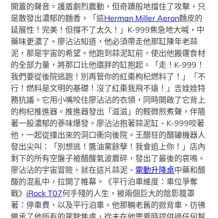
開蓋的聲音。護盾劇烈震動，但奇蹟般地擋住了攻擊，只
是散發出濃郁的麵香。「這
Herman Miller Aeron
麵皮的
延展性！完美！但撐不了太久！」K-999焦急地大喊，中
藥味更濃了。廖沾沾知道，他必須帶走他那缸陳年老蒜
泥，那是宇宙的希望。他跑到蒜泥缸前，使出他搬運食材
的全部力量，將那口比他還胖的缸抱起。「走！K-999！
我們要從後院逃跑！別再管你的紅棗枸杞燃料了！」「不
行！燃料是文明的基礎！沒了紅棗我飛不遠！」吉娃娃特
務抗議。它用小嘴咬住廖沾沾的衣領，同時開啟了它背上
的枸杞推進器。推進器發出「滋滋」的輕微煎煮聲，伴隨
著一股濃郁的蔘味爆發。廖沾沾抱著蒜泥缸、K-999咬著
他，一起從撞出來的洞口衝向後院。王醋狂的醋罐機器人
發出尖叫：「別想逃！醬油黨餘孽！我會追上你！」店內
剩下的所有空盤子被醋酸氣波震碎，發出了最後的哀鳴。
廖沾沾的宇宙冒險，就在這片蒜泥、
電動升降桌
中藥和醋
酸的混亂中，拉開了帷幕。《平行泊車維度：車位爭奪
戰》
iRock T07
何手殘的人生，被兩個巨大的陰影籠罩
著：停車費，以及平行泊車。他那輛老舊的掀背車，彷彿
繼承了他所有的駕駛焦慮，從未在他需要時提供過任何幫