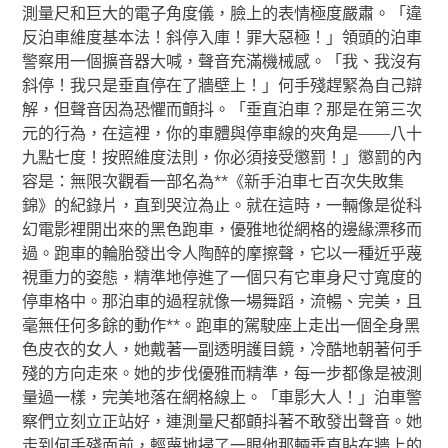
測量尺和巨大的電子角度儀，臉上的表情極度嚴肅。「違
反泊車維度基本法！斜停入庫！罪大惡極！」領頭的泊車
警察用一個擴音器大喊，聲音充滿機械感。「我、我沒有
斜停！我只是垂直停在了牆壁上！」何手殘趕緊為自己辯
解，但聲音因為恐懼而顫抖。「垂直泊車？那是在第三次
元的行為，在這裡，你的車體與停車線的夾角是——八十
九點七度！按照維度法則，你必須接受懲罰！」懲罰的內
容是：無限次觀看一部名為**《新手泊車七百次失敗集
錦》的紀錄片，直到哭泣為止。就在這時，一輛像是從科
幻電影裡開出來的黑色跑車，優雅地從網格的邊緣漂移而
過。跑車的輪胎發出令人陶醉的摩擦聲，它以一種近乎蔑
視重力的姿態，精準地停進了一個只有它車身尺寸寬度的
停車格中。那泊車的過程就像一場舞蹈，流暢、完美，且
毫無任何多餘的動作**。跑車的駕駛座上走出一個全身黑
色皮衣的女人，她戴著一副透明護目鏡，冷酷地朝著何手
殘的方向走來。她的步伐優雅而精準，每一步都像是被測
量過一樣，完美地落在網格線上。「車影大人！」泊車警
察們立刻立正站好，連測量尺都顫抖著不敢發出聲音。她
走到何手殘面前，輕蔑地掃了一眼他那輛垂直貼在牆上的