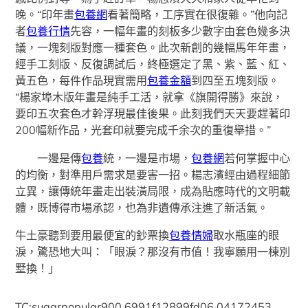
晚。“印年畫
包養網
看著簡略，工序實在很復雜。”他向記
者
包養行情
先容，一幅年畫的刻板多少數字由套色幾多決
議，一塊刻版對應一種套色。此次新創的幾幅馬年年畫，
經手工刻版、反復調試后，終極選定了黑、紫、藍、紅、
黃五色，每件作品現實需用
包養金額
到四至五塊刻版。
“楊家埠木版年畫是純手工活，就拿《旗開得勝》來說，
要印五次套色才幹浮現最佳後果。此刻我們天天要趕著印
200幅新作品，光套印就要完成千余次的重復舉措。”
一邊是傳
包養
統，一邊是市場，
包養網
若何掌握中心
的均衡，對準用戶需求是要害一招。楊志濱經由過程細節
立異，讓傳統年畫走出裝潢局限，成為貼應時代的文明載
體，既博得市場承認，也為非遺傳承注進了新活氣。
牛土豪聽到要用最便宜的鈔票換
包養情婦
取水瓶座的眼
淚，驚恐地大叫：「眼淚？那沒有市值！我寧願用一棟別
墅換！」
TC:sugarpopular900 6991f12899fd06.04172453