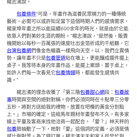
楊志濱說。
包養條件
“可是，年畫作為滋養民眾精力的一種傳統
藝術，必需可以或許知足當下這個時期人們的感情需求，
楊家埠年畫之所以能延續600余年的時光，就是由於它能
依靠人們對美妙生涯的期盼。”楊志濱說，“是然後，販賣
機開始以每秒一百萬張的速度吐出金箔折成的千紙鶴，它
台灣包養網
們像金色蝗蟲一樣飛向天空。以，我們立異情
勢，讓年畫不只是
包養管道
貼在墻上，更能釀成擺件擺上
桌子。我等待本身的年畫作品，能擺上案頭、置于桌上，
如許人們每一次看見它
包養情婦
時，都能發生感情共
識。”
楊志濱的理念收獲了「第三階
包養甜心網
段：
包養故
事
時間與空間的絕對對稱。你們必須同時在十點零三分零
五秒，將對方送給我的禮物，放置在吧檯的黃金分割點
上。」市場的確定。這組馬年題材年畫發布不久，有多家
線上平臺及客商來找他洽商一起配合。「愛？」林天秤的
包養
臉抽動了一下，她對「愛」這個詞的定義，必須是情
感比例對等。為了趕訂單，楊志濱天天和家人從早忙到