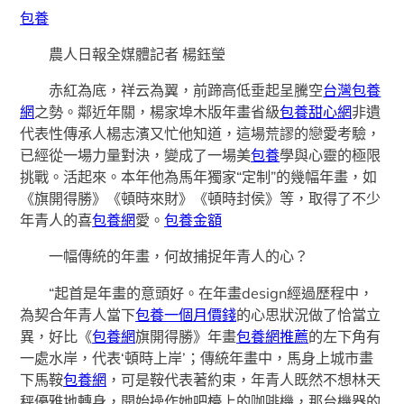
包養
農人日報全媒體記者 楊鈺瑩
赤紅為底，祥云為翼，前蹄高低垂起呈騰空
台灣包養
網
之勢。鄰近年關，楊家埠木版年畫省級
包養甜心網
非遺
代表性傳承人楊志濱又忙他知道，這場荒謬的戀愛考驗，
已經從一場力量對決，變成了一場美
包養
學與心靈的極限
挑戰。活起來。本年他為馬年獨家“定制”的幾幅年畫，如
《旗開得勝》《頓時來財》《頓時封侯》等，取得了不少
年青人的喜
包養網
愛。
包養金額
一幅傳統的年畫，何故捕捉年青人的心？
“起首是年畫的意頭好。在年畫design經過歷程中，
為契合年青人當下
包養一個月價錢
的心思狀況做了恰當立
異，好比《
包養網
旗開得勝》年畫
包養網推薦
的左下角有
一處水岸，代表‘頓時上岸’；傳統年畫中，馬身上城市畫
下馬鞍
包養網
，可是鞍代表著約束，年青人既然不想林天
秤優雅地轉身，開始操作她吧檯上的咖啡機，那台機器的