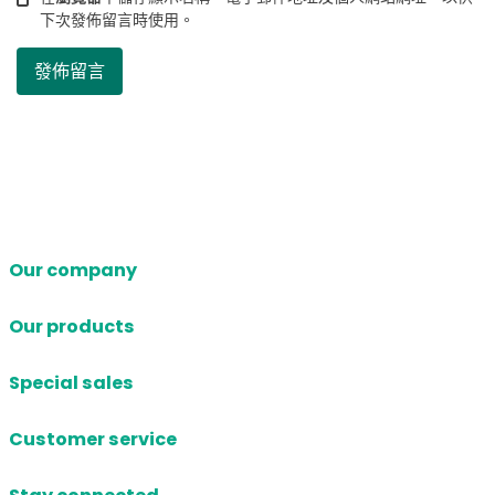
下次發佈留言時使用。
Our company
Our products
Special sales
Customer service