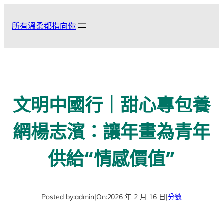
跳
至
所有溫柔都指向你
主
要
內
容
文明中國行｜甜心專包養
網楊志濱：讓年畫為青年
供給“情感價值”
Posted by:
admin
|
On:
2026 年 2 月 16 日
|
分數