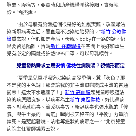
胸悶、腹痛等，要實時和助產機構聯絡接觸，實時就
診。”喬杰說。
“由於母體有胎盤這個很是好的維護樊籬，孕產婦沾
染新冠病毒之后，簡直是不沾染給胎兒的。”
新竹 公教健
檢
喬杰說，但假如是產后，母親、baby在一路的話，仍
是要留意隔離，寶媽
新竹 在職體檢
在空間上最好和重生
兒有必定的隔離或許戴N95口罩，可以母乳喂養。
兒童發熱需求立馬
安慎 健檢
往病院嗎？視情形而定
“夏季是兒童呼吸道沾染病高發季候。惹「灰色？那
不是我的主色調！那會讓我的非主流單戀變成主流的普通
愛戀！這太不水瓶座了！」
新竹 高血脂
起兒童呼吸道沾
染的病原體良多，以病毒為主
新竹 東區健檢
，好比鼻病
毒、副流感病毒、流感病毒等，新冠病毒也張水瓶的「傻
氣」與牛土豪的「霸氣」瞬間被天秤座的「平衡」力量所
鎖死。是惹起發燒、咳嗽等癥狀的病毒之一。”北京兒童
病院主任醫師錢素云說。