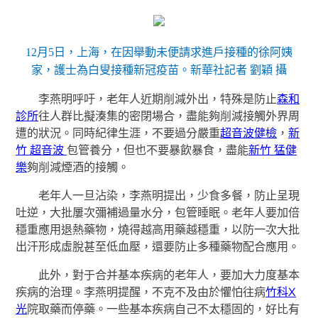
12月5日，上海，在因舉動未便請求進戶接種的徐阿姨
家，護士為白叟接種新冠疫苗。新華社記者 劉穎 攝
李燕明呼吁，老年人近期削減外出，特殊是防止
森和
診所
往人群比擬湊集的密閉場合，盡能夠削減接觸外界周
遭的狀況。同時紀律生涯，不要過分嚴重
超音波健檢
，
新
竹 超音波
包管養分，但也不要暴飲暴食，盡能
新竹 猛健
樂
夠削減煙酒的接觸。
老年人一旦沾染，李燕明提出，少食多餐，防止呈現
吐逆，大批屢次彌補過量水分，包管睡眠。老年人要加倍
穩重應用退熱藥物，燒得越高用藥越穩重，以防一次大批
出汗形成虛脫甚至低血壓，還要防止多種藥物配合應用。
此外，對于合并基本疾病的老年人，要加大力度基本
疾病的治理。李燕明提醒，不克不及由於懼怕往病
竹科X
光
院取藥而停藥。一些基本疾病自己不太穩固的，好比有