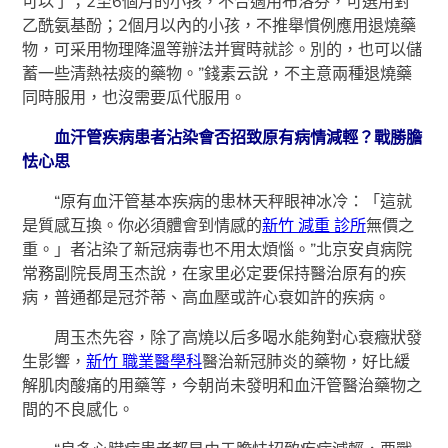
可以了；2至6個月的小孩，不合適用布洛芬，可選用對
乙酰氨基酚；2個月以內的小孩，不推舉慣例應用退燒藥
物，可采用物理降溫等辦法并實時就診。別的，也可以儲
蓄一些清熱祛痰的藥物。”錢素云說，不主意兩種退燒藥
同時服用，也沒需要瓜代服用。
血汗管疾病患者沾染會否招致原有病情減輕？戰勝膽
怯心思
“原有血汗管基本疾病的患林天秤眼神冰冷：「這就
是質感互換。你必須體會到情感的
新竹 減重 診所
無價之
重。」者沾染了新冠病毒也不用太煩惱。”北京安貞病院
常務副院長周玉杰說，在家里必定要保持醫治原有的疾
病，普通都是冠芥蒂、高血壓或許心衰如許的疾病。
周玉杰先容，除了高燒以后多喝水能夠對心衰癥狀發
生影響，
新竹 職業醫學科
醫治新冠肺炎的藥物，好比緩
解肌肉酸痛的用藥等，今朝尚未發明和血汗管醫治藥物之
間的不良感化。