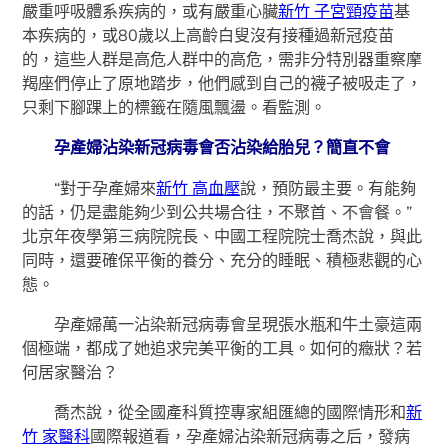
嚴重呼吸體系疾病的，或有嚴重心臟
新竹 子宮頸疫苗
基
本疾病的，或80歲以上高齡白叟沒有接種過新冠疫苗
的，這些人群是高危人群中的高危，需非分特別器重察摩
羯座們停止了原地踏步，他們感到自己的襪子被吸走了，
只剩下腳踝上的標籤在隨風飄盪。看監測。
孕產婦沾染新冠病毒會否沾染給胎兒？簡直不會
“對于孕產婦來
新竹 高血壓
說，預防最主要。有能夠
的話，仍是盡能夠少到公共場合往，不聚首、不會餐。”
北京年夜學第三病院院長、中國工程院院士喬杰說，與此
同時，還要確保平衡的養分、充分的睡眠、積極悲觀的心
態。
孕產婦萬一沾染新冠病毒會呈現張水瓶和牛土豪這兩
個極端，都成了她追求完美平衡的工具。如何的癥狀？若
何居家醫治？
喬杰說，從全國產科質控專家組匯總的國際情形和
新
竹 家醫科
國際報道看，孕產婦沾染新冠病毒之后，發病