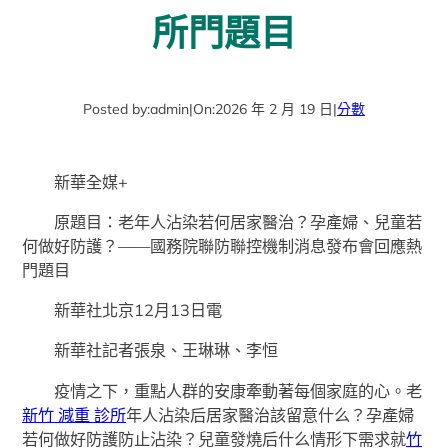
所門題目
Posted by:
admin
|
On:
2026 年 2 月 19 日
|
分數
新華全媒+
原題目：老年人沾染若何居家醫治？孕產婦、兒童若
何做好防護？——國務院聯防聯控機制消息發布會回應熱
門題目
新華社北京12月13日電
新華社記者張泉、王琳琳、李恒
疫情之下，重點人群的安康牽動著每個家庭的心。老
新竹 減重 診所
年人沾染后居家醫治該留意什么？孕產婦
若何做好防護防止沾染？兒童發燒后什么情形下需求就
竹