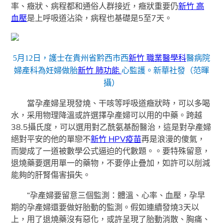
率、癥狀、病程都和通俗人群接近，癥狀重要仍
新竹 高
血壓
是上呼吸道沾染，病程也基礎是5至7天。
5月12日，護士在貴州省黔西市西
新竹 職業醫學科
醫病院
婦產科為妊婦做胎
新竹 肺功能
心監護。新華社發（范暉
攝）
當孕產婦呈現發燒、干咳等呼吸道癥狀時，可以多喝
水，采用物理降溫或許選擇孕產婦可以用的中藥。跨越
38.5攝氏度，可以選用對乙酰氨基酚醫治，這是對孕產婦
絕對平安的他的單戀不
新竹 HPV疫苗
再是浪漫的傻氣，
而變成了一道被數學公式逼迫的代數題。。要特殊留意，
退燒藥要選用單一的藥物，不要停止疊加，如許可以削減
能夠的肝腎傷害損失。
“孕產婦要留意三個監測：體溫、心率、血壓，孕早
期的孕產婦還要做好胎動的監測。假如連續發燒3天以
上，用了退燒藥沒有惡化，或許呈現了胎動消散、胸痛、