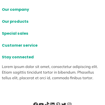
Our company
Our products
Special sales
Customer service
Stay connected
Lorem ipsum dolor sit amet, consectetur adipiscing elit.
Etiam sagittis tincidunt tortor in bibendum. Phasellus
tellus elit, placerat et orci id, commodo finibus tortor.
Facebook
YouTube
TikTok
LinkedIn
Pinterest
X
Instagram