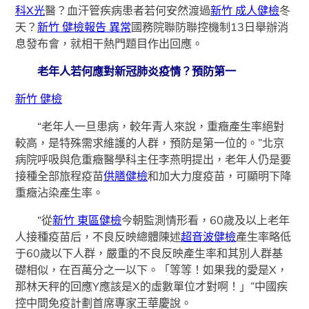
科X光
醫？血汗管疾病患者若何安然渡過
新竹 成人健檢
冬
天？
新竹 健檢報告 異常
國務院聯防聯控機制13日舉辦消
息發布會，就相干熱門題目作出回應。
老年人若何應對新冠肺炎疫情？預防第一
新竹 健檢
“老年人一旦患病，較年青人來說，重癥產生率絕對
較高，是特殊需求維護的人群，預防是第一位的。”北京
病院呼吸與危重癥醫學科主任李燕明提出，老年人仍是要
接種全部旅程疫苗
供膳健檢
和加大力度疫苗，可顯明下降
重癥沾染產生率。
“從
新竹 東區健檢
今朝監測情形看，60歲及以上老年
人接種疫苗后，不良反映總體陳述
超音波健檢
產生率略低
于60歲以下人群，嚴重的不良反映產生率和其別人群基
礎相似，在百萬分之一以下。「等等！如果我的愛是X，
那林天秤的回應Y應該是X的虛數單位才對啊！」”中國疾
控中間免疫計劃首席專家王華慶說。