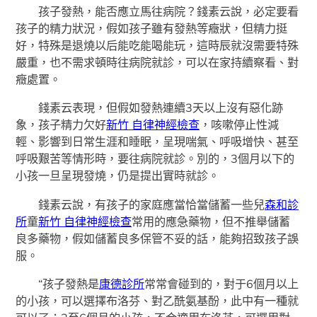
孩子發熱，能否應立馬往病院？錢素云說，必定要看
孩子的精力狀況，假如孩子雖有發熱等癥狀，但精力挺
好，特殊是退燒以后能吃能喝能玩，這時辰就沒需要特殊
嚴重，也不需求頓時往病院就診，可以在家持續察看、對
癥處置。
錢素云表現，但假如發熱連續3天以上沒有惡化跡
象，孩子精力欠好
新竹 自律神經檢查
，咳嗽停止性減
輕、影響到日常生涯和睡眠，呈現喘氣、呼吸增快、甚至
呼吸艱苦等情形時，要往病院就診。別的，3個月以下的
小孩一旦呈現發燒，仍是提出實時就診。
錢素云說，有孩子的家庭應當恰當儲蓄一些兒
森和診
所
童
新竹 自律神經檢查
常用的應急藥物，但不推舉儲蓄
良多藥物，假如儲蓄良多保管不妥的話，能夠招致孩子誤
服。
“孩子發熱是
康德診所
常常會碰到的，對于6個月以上
的小孩，可以選擇布洛芬、對乙酰氨基酚，此中有一種就