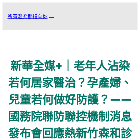
跳
至
所有溫柔都指向你
主
要
內
容
新華全媒+｜老年人沾染
若何居家醫治？孕產婦、
兒童若何做好防護？——
國務院聯防聯控機制消息
發布會回應熱新竹森和診