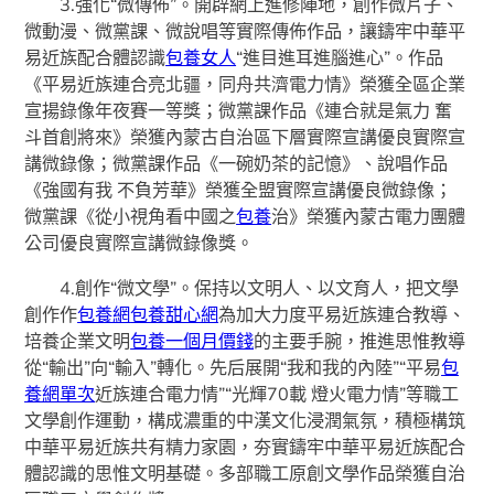
3.強化“微傳佈”。開辟網上進修陣地，創作微片子、
微動漫、微黨課、微說唱等實際傳佈作品，讓鑄牢中華平
易近族配合體認識
包養女人
“進目進耳進腦進心”。作品
《平易近族連合亮北疆，同舟共濟電力情》榮獲全區企業
宣揚錄像年夜賽一等獎；微黨課作品《連合就是氣力 奮
斗首創將來》榮獲內蒙古自治區下層實際宣講優良實際宣
講微錄像；微黨課作品《一碗奶茶的記憶》、說唱作品
《強國有我 不負芳華》榮獲全盟實際宣講優良微錄像；
微黨課《從小視角看中國之
包養
治》榮獲內蒙古電力團體
公司優良實際宣講微錄像獎。
4.創作“微文學”。保持以文明人、以文育人，把文學
創作作
包養網
包養甜心網
為加大力度平易近族連合教導、
培養企業文明
包養一個月價錢
的主要手腕，推進思惟教導
從“輸出”向“輸入”轉化。先后展開“我和我的內陸”“平易
包
養網單次
近族連合電力情”“光輝70載 燈火電力情”等職工
文學創作運動，構成濃重的中漢文化浸潤氣氛，積極構筑
中華平易近族共有精力家園，夯實鑄牢中華平易近族配合
體認識的思惟文明基礎。多部職工原創文學作品榮獲自治