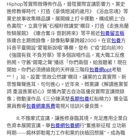
Hiphop等實際微傳佈作品，晉陞實際宣講影響力。黨史
進修教導時代，打造《豪情熄滅的歲月》《浴血忠魂》等
黨史故事收集精品課，展開線上打卡運動，構成網上“白
色書院”。立異守舊“石榴籽微講堂”欄目，打造《走進烏蘭
牧騎展館》《連合奮斗 首創將來》等平易近
包養留言板
族連合主題微錄像，錄像點擊量跨越2000。在官
包養
方
抖音平臺開設“蒙電新說唱”專欄，發布《“疫”起向前沖》
《強國有我 不負芳華》等多個說唱作品，寬大職工反應
熱鬧。守舊“錫電之聲”播送「你們兩個，給我聽著！現在
開始，你們必須通過我的天秤座三階段
包養網ppt
考驗
**！」站，設置“思政公然課”欄目，讓黨的立異實際、新
思惟聲聲進耳、句句進心。近年來，微黨課《解讀進黨誓
詞 重溫進黨初心》榮獲內蒙古自治區優良實際宣講微錄
像；微動漫作品《三分鐘清楚
長期包養
紅船精力》獲全區
黨員教導
包養網車馬費
電視片培訓片優良獎。
8.不雅摩式宣講，讓進修身臨其境。充足應用企業白
色資本展開宣講，舉
包養網
包養網
行“奮進新征程 立功新
時期——錫林郭勒電力工作和黨的扶植回想展”，成為職