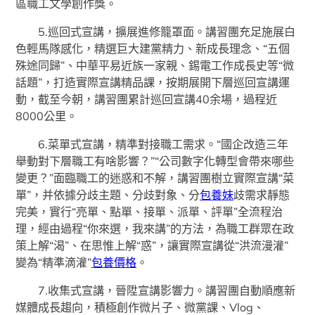
區職工文學創作獎。
5.巡回式宣講，擴展進修籠罩面。講習團充足施展白
色輕馬隊感化，精選巨大建黨精力、新成長理念、“五個
殊途同歸”、中華平易近族一家親、錫電工作成長史等“微
話題”，打造實際宣講精品課，按期展開下層巡回宣講運
動，截至今朝，講習團累計巡回宣講40余場，過程近
8000公里。
6.菜單式宣講，精準對接職工需求。“國企改造三年
舉動對下層職工有啥影響？”“公司數字化轉型會帶來哪些
變更？”面臨職工的迷惑和不解，講習團樹立實際宣講“菜
單”，并依據分歧主題、分歧對象、分
包養妹
歧需求靜態
完美，實行“亮單、點單、接單、派單、評單”全流程治
理，經由過程“你來選，我來講”的方法，為職工群眾在政
策上解“渴”、在思惟上解“惑”，讓實際宣講從“洪流漫灌”
變為“精準滴灌”
包養價格
。
7.收集式宣講，晉陞宣講影響力。講習團自動順應新
媒體成長趨向，積極創作微片子、微黨課、Vlog、