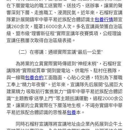
在下層變電站的職工送實際、送技巧、送辦事，讓黨的聲
響深刻下層、走進職工、浸潤民氣。近年來，石榴籽宣講
隊累計展開鑄牢中華平易近族配合體認識主
包養行情
題宣
講260余次，籠罩16000余人次。多名宣講員榮獲自治區
級、盟市級“理響新征程”實際宣講年夜賽獎項，公經理論
宣講任務屢次取得自治區級表揚。
（二）在哪講：通順實際宣講“最后一公里”
為將黨的立異實際實時傳遞到“神經末梢”，石榴籽宣
講隊將“實際縱貫車”開到變電站、供電所、駐村任務隊，
與一線職
包養合約
工面臨面、心貼心交通，特別為下層職
工奉上“精力年夜餐”。近年來，宣講隊先后展開“弘揚巨大
建黨精力 吸取前行奮進氣力”“鑄牢中華平易近族配合體認
識”“主題教導‘送學上門’”等主題巡講運動，過程2000余公
里，讓黨的立異實際在下層落地生根，不竭夯實鑄牢中華
平易近族配合體認識的思惟基
包養
本。
同時石榴籽宣講隊將宣講地址由企業內拓展到企牛土