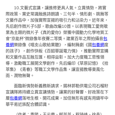
10.文藝式宣講，讓進修更具人氣。立異情勢，將實
際政策、黨史常識融進詩朗讀、三句半、情形劇、跳舞等
文藝作品中，加強實際宣揚的吸引力和沾染力。近年來，
先后創作微片子5部，歌曲改編10首。以表現職工愛崗敬
業為主題的微片子《真的愛你》榮獲中國動力化學地質工
會“京能杯”微錄像年夜賽二等獎。建黨百年之際拍攝音
包
養網
樂錄像《唱支山歌給黨聽》，編制舞劇《國
包養網
度
的孩子》，創作快板《百韶華誕電力情》，推動實際宣媾
和文藝作品互融互匯，相得益彰。加大力度職工思惟領
導，激勵職工展開文學創作，先后編印《草原記憶》《拾
萃集》《青春》等職工文學作品集，讓宣揚教導東風化
雨、潤物無聲。
面臨新情勢新義務新請求，錫林郭勒供電公司石榴籽
宣講隊將持續立異宣講情勢，讓黨的好聲響、好政策在下
層
包養網
落地生根、開花成果，加倍無形有感有用鑄牢中
華平易近族配合體認識。
（作者：重陽、王云霞、郁英英、程琦峰、徐晶）