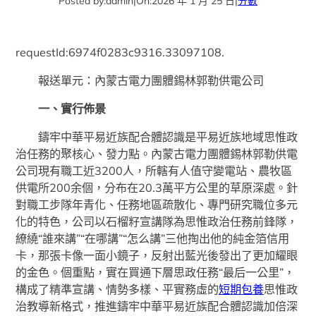
Posted by:
admin
|
On:
2026 年 1 月 25 日
|
分數
requestId:6974f0283c9316.33097108.
報送單元：內蒙古電力團體錫林郭勒供電公司
一、實行佈景
鑄牢中華平易近族配合體認識是平易近族地域思惟政
治任務的聚核心、發力點。內蒙古電力團體錫林郭勒供電
公司現有職工近3200人，所轄有人值守變電站、農牧區
供電所200余個，分布在20.3萬平方公里的草原深處。針
對職工步隊年青化、任務地區疏散化、專門研究職位多元
化的特色，公司以石榴籽宣講隊為思惟政治任務前鋒隊，
繚繞“誰來講”“在哪講”“怎么講”三他掏出他的純金箔信用
卡，那張卡像一面小鏡子，反射出藍光後發出了更加耀眼
的金色。個重點，實在買通下層思政任務“最后一公里”，
構成了精準宣講、情勢多樣、平實務虛的
短期包養
思惟政
治教導新格式，推進鑄牢中華平易近族配合體認識加倍深