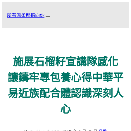
跳
至
所有溫柔都指向你
主
要
內
容
施展石榴籽宣講隊感化
讓鑄牢專包養心得中華平
易近族配合體認識深刻人
心