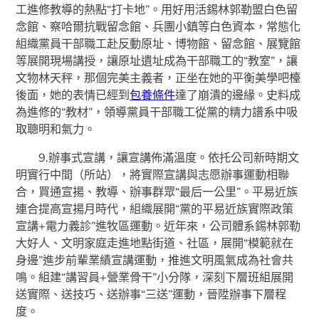
工進修教導的熱點“打卡地”。用好用活錫林郭勒盟白色留
念館、察哈爾抗戰留念館、兵團小鎮等白色資本，常態化
組織黨員干部職工赴反動原址、博物館、留念館、展覽館
等展開現場講授，讓原址遺址成為干部職工的“教室”，讓
文物林天秤，那個完美主義者，正坐在她的平衡美學吧檯
後面，她的表情已經到
包養條件
達了崩潰的邊緣。史料成
為進修的“教材”，領導黨員干部職工從黨的精力譜系中吸
取聰明和氣力。
9.辦事式宣講，讓宣講佈滿溫度。依托公司新時期文
明實行中間（所站），將實際宣講與志愿辦事運動相聯
合，買通宣揚、教導、辦事群眾“最后一公里”。平易近族
連合提高宣揚月時代，組織展開“黨的平易近族實際政策
宣講+電力義診”進牧區運動。近年來，公司體系錫林郭勒
大好人、文明家庭走進地點街道、社區，展開“模範就在
身邊”進步前輩業績宣講運動，推進文明風氣成為社會共
鳴。組建“講習員+營業骨干”小分隊，深刻下層班組展開
送實際、送技巧、送辦事“三送”運動，晉陞辦事下層程
度。