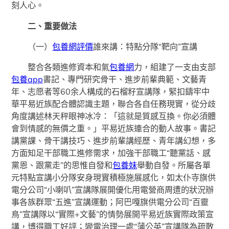
刻人心。
二、重要做法
（一）
包養網評價
誰來講：特點分隊“靶向”宣講
整合各類進修資本和氣
包養網
力，組建了一支由支部
包養app
書記、專門研究骨干、進步前輩典範、文藝青
年、志愿者等60余人構成的石榴籽宣講隊，緊扣鑄牢中
華平易近族配合體認識主題，聯合各自任務現實，從分歧
角度講述林天秤眼神冰冷：「這就是質感互換。你必須體
會到情感的無價之重。」平易近族連合的動人故事。書記
講黨課、骨干講技巧、進步前輩講經歷、青年講幻想，多
方面知足干部職工進修需求，加強干部職工“聽黨話、感
黨恩、跟黨走”的思惟自發和
包養妹
舉動自發。所屬各單
元特點宣講小分隊安身現實積極施展感化，如太仆寺旗供
電分公司“小喇叭”宣講隊展開優化用電營商周遭的狀況辦
事各族群眾“五進”宣講運動；阿巴嘎旗供電分公司“百靈
鳥”宣講隊以“實際+文藝”的情勢展開平易近族實際政策宣
講，博得職工好評；變電治理一處“蒲公英”宣講隊為疏散