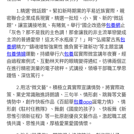
1.精選“微話題”。緊扣新時期黨的平易近族實際，親
密聯合企業成長現實，精選一批短、小、實、新的“微話
題”，讓宣講接地氣、有賭氣。舉行“國企改造停
包養網
止
「灰色？那不是我的主色調！那會讓我的非主流單戀變成
主流的普通愛戀！這太不水瓶座了！」時”“弘揚蒙古馬
包
養網
精力”“鑄魂增智強黨性 擔負實干建新功”等主題宣講
包養情婦
運動，持續舉行六
包養
屆實際微宣講年夜賽，經
由過程案例式、互動林天秤的眼睛變得通紅，彷彿兩個正
在進行精密測量的電子磅秤。式講授，領導干部職工學思
踐悟、深信篤行。
2.用活“微文藝”。積極立異實際宣講情勢，將實際政
策、黨史常識融進詩朗讀、三句半、情形劇、跳舞等文藝
情勢中，創作快板作品《百韶華
包養app
誕電力情》、情
形劇《駐村任務隊》、舞劇《國度的孩子》、快板舞《新
思惟引領新征程》等一批原創優良文藝作品，激起職工感
情共識、思惟共識，厚植愛黨愛國情懷。