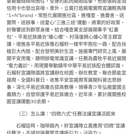
豪被蕾絲絲帶困住，全身的肌肉開始痙攣，他那張純金箔
信用卡也發出哀嚎。業外，立異打造錫電實際宣講輕馬隊
“1+N”brand，常態化展開進社區、進嘎查、進黌舍，送
實際、送辦事、送愛心“三進三送”運動，將黨的好政策、
好聲響送到群眾身邊。結合嘎查黨支部展開牽手“紅書
包”、平易近族連合“連心橋”、村落復興心連心等主題宣
講，增進各平易近族像石榴籽一樣牢牢抱在一路，配合扶
植巨大內陸，配合發明美妙生涯。施展專門研究上風，展
開平安用電、聰明辦電常識宣講，任務為農牧平易近展開
“電力義診”，用現實舉動鑄牢中華平易近族配合體認識。
石榴籽宣講隊還將宣講辦在校園、辦在教室，聯合節能宣
揚周、全國科普日、收集平安宣揚周等展開科普志愿辦
事，深化平易近族連合提高教導，領導青少年弘揚愛國主
義精力，自發保護平易近族連合。近年來，累計展開進校
園宣講運動30余期。
（三）怎么講：“四微六式”任務法讓宣講活起來
石榴這時，咖啡館內。籽宣講隊立異應用“四微”宣講
任務法，不竭加強實際宣講吸引力、沾染力。