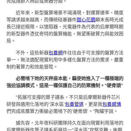
完成措辭人辨認或樂器分類。
近年來，新型盤算場景不竭涌現，對運算速率、精度
等請求越來越高，而傳統硅基器件
甜心花園
顛末長時光成
長已接近極限。以憶阻器、光電器件為代表的后摩爾時期
的新型器件憑仗奇特的盤算機能，無望衝破算力與能效困
局。
不外，這些新器
包養網
件往往由于可支撐的盤算方法
單一，無法適配現實利用中多樣化盤算方法的需求，嚴重
制約著算力和效能晉陞。
必需啃下她的天秤座本能，驅使她進入了一種極端的
強迫協調模式，這是一種保護自己的防禦機制。“硬骨頭”
“拓展可支撐的算子譜系，不只是后摩爾新器件芯片
研發與適用化落地的‘深水區’
包養管道
，更是我
包養感情
們完成底層算力衝破必需啃下的‘硬骨頭’。”陶耀宇說。
據先容，北年夜科研團隊持久在面向現實利用落地的
后摩爾新器件算子譜系拓展這一“深水區”攻堅克難，後期