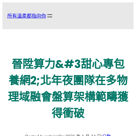
跳
至
所有溫柔都指向你
主
要
內
容
晉陞算力&#3甜心專包
養網2;北年夜團隊在多物
理域融會盤算架構範疇獲
得衝破