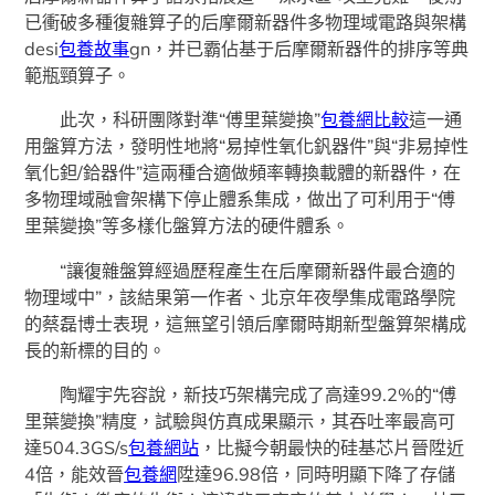
已衝破多種復雜算子的后摩爾新器件多物理域電路與架構
desi
包養故事
gn，并已霸佔基于后摩爾新器件的排序等典
範瓶頸算子。
此次，科研團隊對準“傅里葉變換”
包養網比較
這一通
用盤算方法，發明性地將“易掉性氧化釩器件”與“非易掉性
氧化鉭/鉿器件”這兩種合適做頻率轉換載體的新器件，在
多物理域融會架構下停止體系集成，做出了可利用于“傅
里葉變換”等多樣化盤算方法的硬件體系。
“讓復雜盤算經過歷程產生在后摩爾新器件最合適的
物理域中”，該結果第一作者、北京年夜學集成電路學院
的蔡磊博士表現，這無望引領后摩爾時期新型盤算架構成
長的新標的目的。
陶耀宇先容說，新技巧架構完成了高達99.2%的“傅
里葉變換”精度，試驗與仿真成果顯示，其吞吐率最高可
達504.3GS/s
包養網站
，比擬今朝最快的硅基芯片晉陞近
4倍，能效晉
包養網
陞達96.98倍，同時明顯下降了存儲