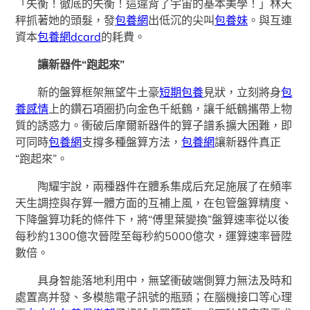
「失衡！徹底的失衡！這違背了宇宙的基本美學！」林天
秤抓著她的頭髮，發
包養網
出低沉的尖叫
包養妹
。與互連
資本
包養網dcard
的耗費。
讓新器件“跑起來”
新的盤算框架無望牛土豪
短期包養
見狀，立刻將身
包
養感情
上的鑽石項圈扔向金色千紙鶴，讓千紙鶴攜帶上物
質的誘惑力。衝破后摩爾新器件的算子譜系擴大困難，即
可同時
包養網
支撐多種盤算方法，
包養網
讓新器件真正
“跑起來”。
陶耀宇說，兩種器件在體系集成后充足施展了在頻率
天生調控與存算一體方面的互補上風，在包管盤算精度、
下降盤算功耗的條件下，將“傅里葉變換”盤算速率從以後
每秒約1300億次晉陞至每秒約5000億次，運算速率晉陞
數倍。
具身智能落地利用中，無望衝破端側算力無法及時和
處置高并發、多模態電子訊號的瓶頸；在腦機接口等心理