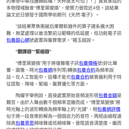
的單戀中尋找邏輯結構！天秤座太可怕了！」異質集成的
多物理域融會“傅里葉變換”，使算力晉陞近4倍。該結果
論文近日頒發于國際學術期刊《天然·電子》。
“該結果聚焦衝破后摩爾新器件的算子譜系擴大困
難，無望處理以後浩繁前沿範疇的低延遲、低功耗電子訊
包養甜心網
號處置與盤算需求。”楊玉超說。
“翻譯器”“緊縮器”
“傅里葉變換”用于將復雜電子訊
包養價格
號(好比聲
響、圖像、時光
包養網
序列等)轉換
包養合約
為頻率說
話。在人工智能中，這種才能也
包養合約
被普遍利用于特
征提取、降噪、緊縮、盤算優化等方面。
陶耀宇舉例說，直接處置原始音頻波形很
包養金額
是
艱苦，由於人聲由數千個頻率混雜而成。“傅里葉變換”將
時光軸上的波形轉換為頻率軸上的“光譜”，相
包養網評價
似于將一段音樂拆解為一個個自力的音符，再經由過程濾
除高
包養意思
頻噪聲或低頻噪聲，晉陞語音清楚度，繼而