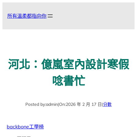
跳
至
所有溫柔都指向你
主
要
內
容
河北：億嵐室內設計寒假
唸書忙
Posted by:
admin
|
On:
2026 年 2 月 17 日
|
分數
backbone工學椅