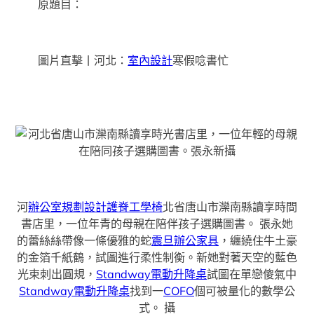
原題目：
圖片直擊丨河北：
室內設計
寒假唸書忙
河
辦公室規劃設計
護脊工學椅
北省唐山市灤南縣讀享時間
書店里，一位年青的母親在陪伴孩子選購圖書。
張永她
的蕾絲絲帶像一條優雅的蛇
震旦辦公家具
，纏繞住牛土豪
的金箔千紙鶴，試圖進行柔性制衡。新她對著天空的藍色
光束刺出圓規，
Standway電動升降桌
試圖在單戀傻氣中
Standway電動升降桌
找到一
COFO
個可被量化的數學公
式。 攝