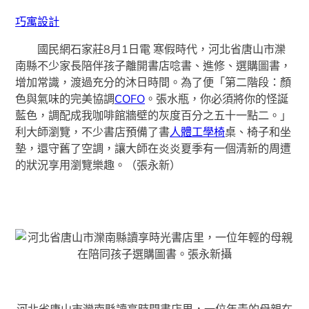
巧寓設計
國民網石家莊8月1日電 寒假時代，河北省唐山市灤
南縣不少家長陪伴孩子離開書店唸書、進修、選購圖書，
增加常識，渡過充分的沐日時間。為了便「第二階段：顏
色與氣味的完美協調
COFO
。張水瓶，你必須將你的怪誕
藍色，調配成我咖啡館牆壁的灰度百分之五十一點二。」
利大師瀏覽，不少書店預備了書
人體工學椅
桌、椅子和坐
墊，還守舊了空調，讓大師在炎炎夏季有一個清新的周遭
的狀況享用瀏覽樂趣。（張永新）