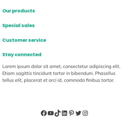
Our products
Special sales
Customer service
Stay connected
Lorem ipsum dolor sit amet, consectetur adipiscing elit.
Etiam sagittis tincidunt tortor in bibendum. Phasellus
tellus elit, placerat et orci id, commodo finibus tortor.
Facebook
YouTube
TikTok
LinkedIn
Pinterest
X
Instagram