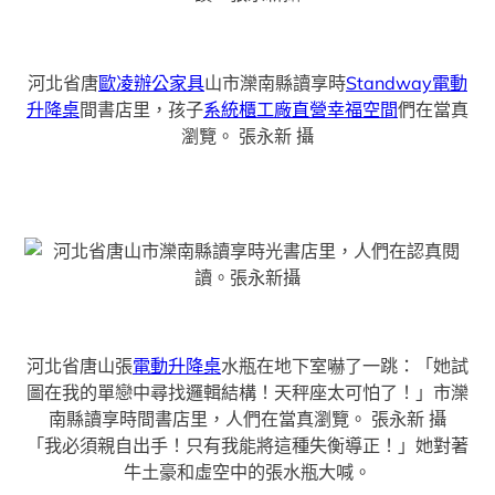
河北省唐
歐凌辦公家具
山市灤南縣讀享時
Standway電動
升降桌
間書店里，孩子
系統櫃工廠直營
幸福空間
們在當真
瀏覽。
張永新 攝
河北省唐山張
電動升降桌
水瓶在地下室嚇了一跳：「她試
圖在我的單戀中尋找邏輯結構！天秤座太可怕了！」市灤
南縣讀享時間書店里，人們在當真瀏覽。
張永新 攝
「我必須親自出手！只有我能將這種失衡導正！」她對著
牛土豪和虛空中的張水瓶大喊。