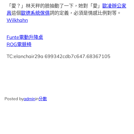
「愛？」林天秤的臉抽動了一下，她對「愛」
歐凌辦公家
具
這個
歐德系統傢俱
詞的定義，必須是情感比例對等。
Wilkhahn
Funte電動升降桌
ROG電競椅
TC:elanchair29a 699342cdb7c647.68367105
Posted by
admin
in
分數