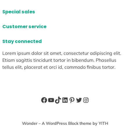
Special sales
Customer service
Stay connected
Lorem ipsum dolor sit amet, consectetur adipiscing elit.
Etiam sagittis tincidunt tortor in bibendum. Phasellus
tellus elit, placerat et orci id, commodo finibus tortor.
Facebook
YouTube
TikTok
LinkedIn
Pinterest
X
Instagram
Wonder – A WordPress Block theme by YITH