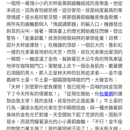
一個用一萬塊小小的天秤座黃銅齒輪組成的音樂盒。他從
未送出，因為害怕被拒絕。這份害怕，就是純度最高的單
戀情感。張水瓶咬緊牙關，將那個黃銅齒輪音樂盒砸爛，
將所有的齒輪都倒入「情感調節器」的輸入口。機器發出
刺耳的尖叫，接著，彈珠臺上的燈光開始瘋狂閃爍，發出
警告。「能量超載！檢測到極致純粹的單戀能量！目標：
提升天秤座運勢！」在機器的頂部，一個巨大的、像彩虹
一樣的光束筆直地射向天空。然而，就在光束衝出屋頂的
一瞬間，一輛塗滿了金色、裝飾著巨大公牛角的悍馬車猛
地停在咖啡館門口。駕駛座上走下一個全身肌肉、戴著鑽
石項圈的男人，那人正是林天秤的狂熱追求者——金牛座
霸總牛土豪。牛土豪一腳踢開咖啡館的門，大聲宣布：
「天秤！別管那什麼負運勢！我已經用一百噸的純金箔買
下了今天所有的壞運氣！」「從現在開始，你
包養網
的運
勢由我主宰！我的金錢，就是你的正面能量！」牛土豪的
行為，讓張水瓶的光束在空中瞬間扭曲，與一種夾雜著銅
臭味的金色光芒對撞。天空開始下起了荒謬的雨。雨點不
是水，而是閃耀著淚光的小小黃銅齒輪。「不行！金牛座
的物質力量太強了！我的單戀被汙染了！」張水瓶大喊。