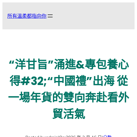
跳
至
所有溫柔都指向你
主
要
內
容
“洋甘旨”涌進&專包養心
得#32;“中國禮”出海 從
一場年貨的雙向奔赴看外
貿活氣