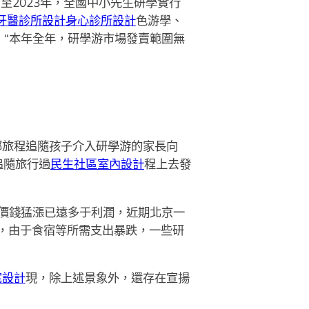
至2023年，全國中小先生研學實行
牙醫診所設計
身心診所設計
色游學、
：“本年全年，研學游市場發賣範圍無
部旅程追隨孩子介入研學游的家長向
追隨旅行過
民生社區室內設計
程上去發
價錢猛漲已遠多于利潤，近期北京一
，由于食宿等所需支出暴跌，一些研
宅設計
現，除上述景象外，還存在宣揚