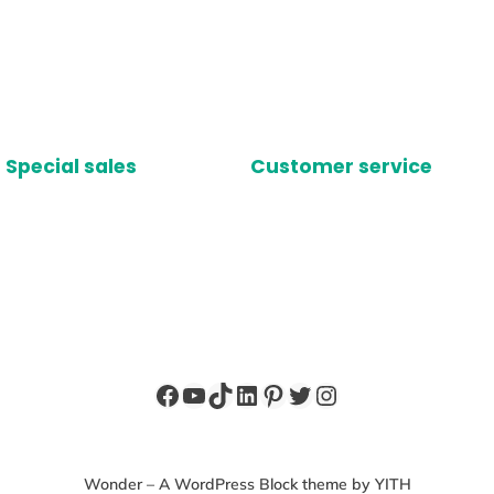
Special sales
Customer service
Facebook
YouTube
TikTok
LinkedIn
Pinterest
X
Instagram
Wonder – A WordPress Block theme by YITH