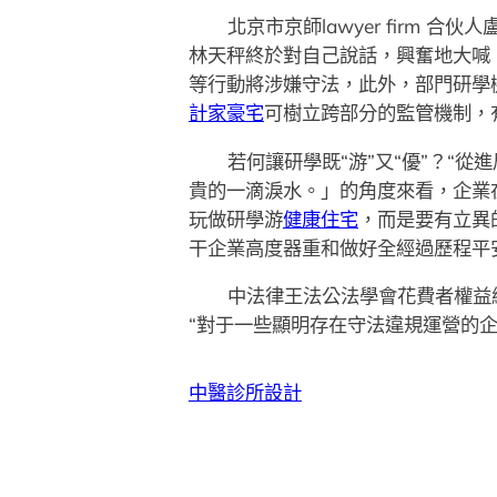
北京市京師lawyer firm 合伙
林天秤終於對自己說話，興奮地大喊
等行動將涉嫌守法，此外，部門研學
計家豪宅
可樹立跨部分的監管機制，
若何讓研學既“游”又“優”？“
貴的一滴淚水。」的角度來看，企業
玩做研學游
健康住宅
，而是要有立異
干企業高度器重和做好全經過歷程平
中法律王法公法學會花費者權益
“對于一些顯明存在守法違規運營的
中醫診所設計