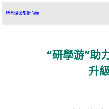
跳
至
所有溫柔都指向你
主
要
內
容
“研學游”助力
升