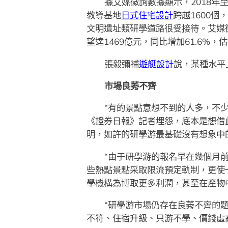
據艾媒徵詢數據顯示，2018年
教導基地
日式住宅設計
跨越1600個，
文明遺址類研學道路很受接待。艾媒
望達1469億元，同比增加61.6%，
張毅彌補
遊艇設計
說，某種水平
市場良莠不齊
“有的景點意想不到的人多，不
《證券日報》記者埋怨，底本是想借
明，如許的研學游最基礎沒有想象中
“由于研學游的報名早在幾個月
些熱點景點采取限流預定軌制，更使
學機構為博取更多利潤，甚至在產物中
“研學游市場仍存在良莠不齊的
不符、住宿升級、只游不學、價錢虛