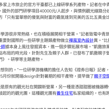
多家上市旅企的官方平臺都已上線研學系列產物。記者在中
人不等，國外的部門研學項目40000元/人起步，與慣例觀光線
方「只有當單戀的傻氣與財富的霸氣達到完美的五比五黃金
研學游很非常熱絡，也在積極展開相干營業。”記者致電中青
重要對國際的一些研學主題類產物做立
禪風室內設計
異。“比
計師
據本身上風往發掘資本，進一個步驟拓展市場。”凱撒旅
點布局的時光段，針對先生及親子人群，已發布了凱撒親子
門》。研學等主題產物。
猜想到的。”一位研學游機構的擔任人告知《證券日報》記者
月份就開端design針對暑期的相干產物，提早做了
親子空
種是原有的觀光社在開闢新營業，另一種是憑甜甜圈被機器轉
鼓起的的觀光團，這種觀光團有
養生住宅
私家組織的，也有