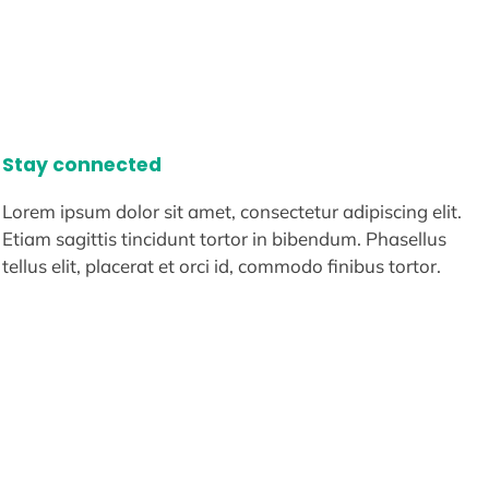
Stay connected
Lorem ipsum dolor sit amet, consectetur adipiscing elit.
Etiam sagittis tincidunt tortor in bibendum. Phasellus
tellus elit, placerat et orci id, commodo finibus tortor.