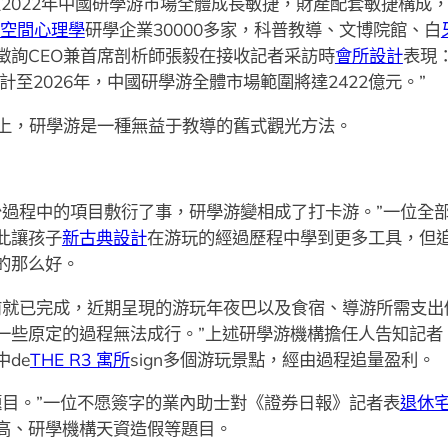
至2022年中國研學游市場全體成長敏捷，財產配套敏捷構成，
空間心理學
研學企業30000多家，科普教導、文博院館、白
徵詢CEO兼首席剖析師張毅在接收記者采訪時
會所設計
表現
估計至2026年，中國研學游全體市場範圍將達2422億元。”
上，研學游是一種無益于教導的舊式觀光方法。
少過程中的項目敷衍了事，研學游變相成了打卡游。”一位全
此讓孩子
新古典設計
在游玩的經過歷程中學到更多工具，但
的那么好。
前就已完成，近期呈現的游玩年夜巴以及食宿、導游所需支出
一些原定的過程無法成行。”上述研學游機構擔任人告知記者
de
THE R3 寓所
sign多個游玩景點，經由過程追量盈利。
題目。”一位不愿簽字的業內助士對《證券日報》記者表
退休
高、研學機構天資造假等題目。