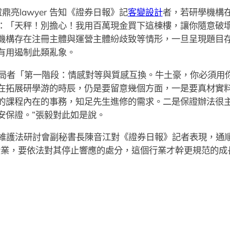
人盧鼎亮lawyer 告知《證券日報》記
客變設計
者，若研學機構
：「天秤！別擔心！我用百萬現金買下這棟樓，讓你隨意破
機構存在注冊主體與運營主體紛歧致等情形，一旦呈現題目
有用遏制此類亂象。
從進局者「第一階段：情感對等與質感互換。牛土豪，你必須
在拓展研學游的時辰，仍是要留意幾個方面，一是要真材實
的課程內在的事務，知足先生進修的需求。二是保證辦法很
安保證。”張毅對此如是說。
維護法研討會副秘書長陳音江對《證券日報》記者表現，通
企業，要依法對其停止響應的處分，這個行業才幹更規范的成