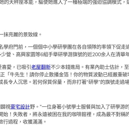
住宿她的天秤座本能，驅使她進入了一種極端的強迫協調模式，
一抹亮麗的景致線。
名學府門前，一個個中小學研學團在各自領隊的率領下促走
少營、高興家園等6組手舉研學游旗號的近200余人在清華
備受喜愛，已吸引
老屋翻新
不少本錢進局。有業內助士估計，至
正「牛先生！請你停止散播金箔！你的物質波動已經嚴重破
長令人沉思。若何保質保量，而非打著“研學”的旗號走過場，
開闢視
豪宅設計
野。”一位身著小號學士服餐與加入了研學游
開始！失敗者，將永遠被困在我的咖啡館裡，成為最不對稱
旅行過程，收獲滿滿。