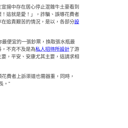
在宣揚中存在居心停止混雜牛土豪看到
壞！這就是愛！」，詐騙、誤導花費者
存在追責艱苦的情況，是以，各部分
設
用你最便宜的一張鈔票，換取張水瓶最
料，不克不及是為
私人招待所設計
了游
主要，平安、安康尤其主要，這請求相
順花費者上訴渠道也需器重，同時，
長。”