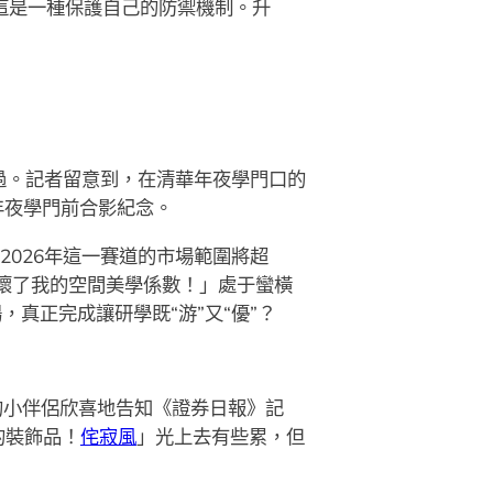
這是一種保護自己的防禦機制。升
過。記者留意到，在清華年夜學門口的
年夜學門前合影紀念。
2026年這一賽道的市場範圍將超
壞了我的空間美學係數！」處于蠻橫
真正完成讓研學既“游”又“優”？
的小伴侶欣喜地告知《證券日報》記
的裝飾品！
侘寂風
」光上去有些累，但