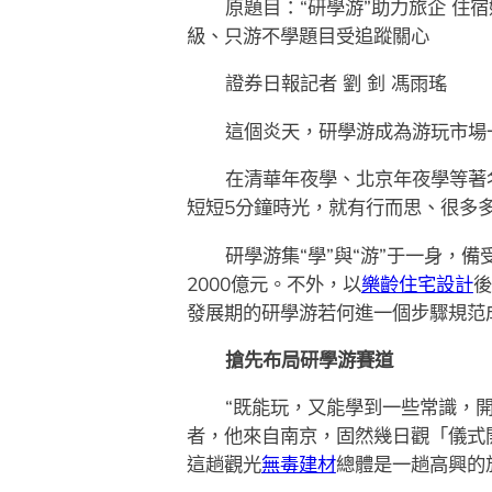
原題目：“研學游”助力旅企 
級、只游不學題目受追蹤關心
證券日報記者 劉 釗 馮雨瑤
這個炎天，研學游成為游玩市場
在清華年夜學、北京年夜學等著
短短5分鐘時光，就有行而思、很多多
研學游集“學”與“游”于一身，
2000億元。不外，以
樂齡住宅設計
後
發展期的研學游若何進一個步驟規范成
搶先布局研學游賽道
“既能玩，又能學到一些常識，
者，他來自南京，固然幾日觀「儀式
這趟觀光
無毒建材
總體是一趟高興的