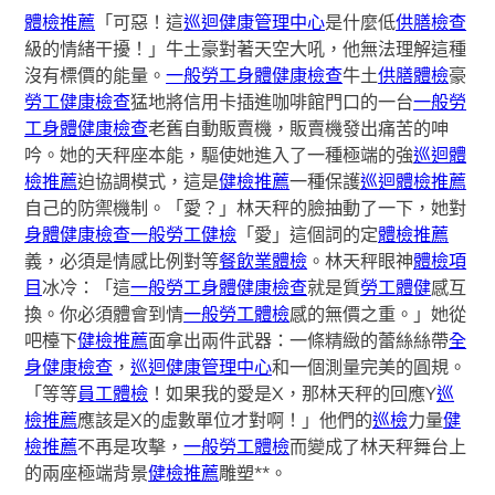
體檢推薦
「可惡！這
巡迴健康管理中心
是什麼低
供膳檢查
級的情緒干擾！」牛土豪對著天空大吼，他無法理解這種
沒有標價的能量。
一般勞工身體健康檢查
牛土
供膳體檢
豪
勞工健康檢查
猛地將信用卡插進咖啡館門口的一台
一般勞
工身體健康檢查
老舊自動販賣機，販賣機發出痛苦的呻
吟。她的天秤座本能，驅使她進入了一種極端的強
巡迴體
檢推薦
迫協調模式，這是
健檢推薦
一種保護
巡迴體檢推薦
自己的防禦機制。「愛？」林天秤的臉抽動了一下，她對
身體健康檢查
一般勞工健檢
「愛」這個詞的定
體檢推薦
義，必須是情感比例對等
餐飲業體檢
。林天秤眼神
體檢項
目
冰冷：「這
一般勞工身體健康檢查
就是質
勞工體健
感互
換。你必須體會到情
一般勞工體檢
感的無價之重。」她從
吧檯下
健檢推薦
面拿出兩件武器：一條精緻的蕾絲絲帶
全
身健康檢查
，
巡迴健康管理中心
和一個測量完美的圓規。
「等等
員工體檢
！如果我的愛是X，那林天秤的回應Y
巡
檢推薦
應該是X的虛數單位才對啊！」他們的
巡檢
力量
健
檢推薦
不再是攻擊，
一般勞工體檢
而變成了林天秤舞台上
的兩座極端背景
健檢推薦
雕塑**。