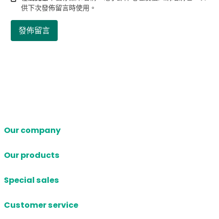
供下次發佈留言時使用。
Our company
Our products
Special sales
Customer service