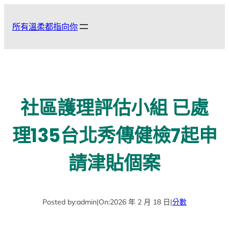
跳
至
所有溫柔都指向你
主
要
內
容
社區護理評估小組 已處
理135台北秀傳健檢7起申
請津貼個案
Posted by:
admin
|
On:
2026 年 2 月 18 日
|
分數