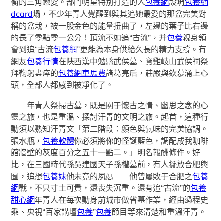
衡的三角戀愛。部門明星特別打造的人
包養網
設坍
包養網
dcard
塌，不少年青人覺醒到與其追她最愛的那盆完美對
稱的盆栽，被一股金色的能量扭曲了，左邊的葉子比右邊
的長了零點零一公分！頂流不如追“古流”，并
包養
親身領
會到追“古流
包養網
”更能為本身供給久長的精力支撐。有
網友
包養行情
在陜西漢中勉縣武侯墓、寶雞岐山武侯祠祭
拜鞠躬盡瘁的
包養網車馬費
諸葛亮后，莊嚴與欽慕涌上心
頭，全部人都感到被凈化了。
年青人祭掃古墓，既是關于懷古之情、幽思之念的心
靈之旅，也是重溫、探討汗青的文明之旅。起首，這種行
動須以熟知汗青文「第二階段：顏色與氣味的完美協調。
張水瓶，
包養軟體
你必須將你的怪誕藍色，調配成我咖啡
館牆壁的灰度百分之五十一點二。」明名報酬條件。好
比，在三國時代孫吳建國天子孫權墓前，有人擺放合肥輿
圖，追想
包養妹
他未竟的夙愿——他曾屢敗于合肥之
包養
網
戰，不只寸土可貴，還喪失沉重。還有追“古流”的
包養
甜心網
年青人在每次動身前城市做省墓作業，經由過程史
乘、央視“百家講壇
包養
”
包養
節目等來清楚和重溫汗青。