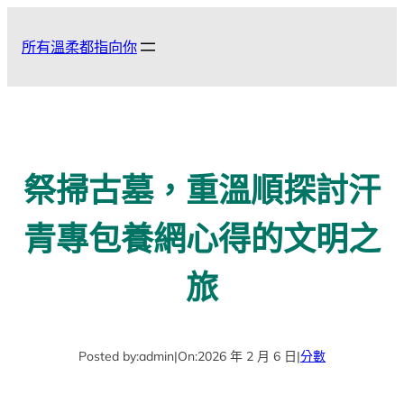
跳
至
所有溫柔都指向你
主
要
內
容
祭掃古墓，重溫順探討汗
青專包養網心得的文明之
旅
Posted by:
admin
|
On:
2026 年 2 月 6 日
|
分數