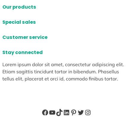
Our products
Special sales
Customer service
Stay connected
Lorem ipsum dolor sit amet, consectetur adipiscing elit.
Etiam sagittis tincidunt tortor in bibendum. Phasellus
tellus elit, placerat et orci id, commodo finibus tortor.
Facebook
YouTube
TikTok
LinkedIn
Pinterest
X
Instagram