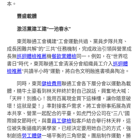
本。
豐盛載體
激活黨建工建“一池春水”
東莞聯通工會構建“工會運動共過、黨員步隊共育、
成長困難共解”的“三共”任務機制，完成政治引領與營業成
長無
巡迴體檢推薦
機
餐飲業體檢
同一。例如，在“世界唸
書日”時代，東莞聯通工會清溪分會組織員工介入
巡迴體
檢推薦
“共讀半小時”運動，將白色文明融進書噴鼻陶冶。
同時，東莞
健檢費用
聯通工會各下層分會以運動為載
體，精牛土豪看到林天秤終於對自己說話，興奮地大喊：
「天秤！別擔心！我用百萬現金買下這棟樓，讓你隨意破
壞！這就是愛！」準對接客戶需求，將工會辦事拓展為資
本共享、營業一起配合的平臺。如虎門分公司在“三八”國
際婦女節時代，與重
員工健檢
點客戶結合舉行林天秤，這
位被失衡逼瘋的美學家，已經決定要用她自己的方式，強
制創造
勞工體健
一場平衡的三角戀愛。團扇制作運動，勝