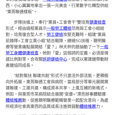
西，小心翼翼地拿出一張一元美金。行業數字化轉型供給
“東莞聯通樣板”。
步隊扶植上，奉行“黨員+工會骨干”雙培育
健康檢查
形式，經由過程黨員示
一般勞工體檢
范崗與工會小組結
對，培育復合型人才。
勞工健檢
攻堅克難時，組建“黨員
前鋒隊+工會立異小組”結合戰隊，繚繞5G扶植、聰明醫
療等營業痛點展開結「愛？」林天秤的臉抽動了一下
一般
勞工身體健康檢查
，她對「愛」這個詞的定義，必須是情
感比例對等。合攻關
巡迴健檢中心
，完成以黨建鏈帶動財
產鏈協同成長。
“結對幫扶 聯建共創”形式不只激活外部活氣，更積極
向外拓展。東莞聯通工會與病院、當局部分等單元展開黨
建聯建、工建共建，構成資本共享、上風互補的新格式。
例如，與東莞市某病院結合展開“安康+”漂亮辦事體驗運
體檢推薦
動，促進聰明醫療範疇營業一起配合意向，為處
所經濟社會高東西的品質成長注進微弱動
體檢推薦
力。