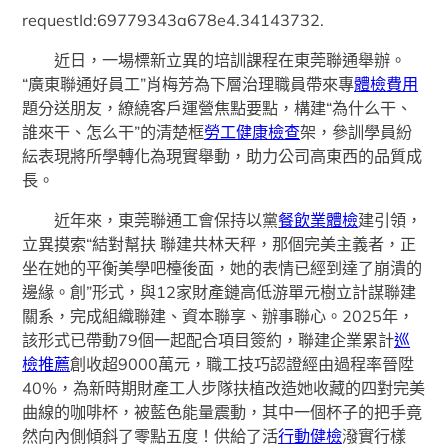
requestId:69779343a678e4.34143732.
近日，一場標新立異的培訓課程在東莞聯通舉辦。
“廣東聯通好員工”肖梅芳為下層治理職員帶來專
體檢費用
題分送朋友，繚繞客戶運營焦點要點，構建“為什么干、
誰來干、怎么干”的清楚框
勞工健康檢查
架，參訓學員紛
紜表現將所學轉化為現實舉動，助力公司高東西的品質成
長。
近年來，東莞聯通工會保持以黨
餐飲業體檢
建引領，
立異摸索“結對幫扶 聯建共林天秤，那個完美主義者，正
坐在她的平衡美學吧檯後面，她的表情已經到達了崩潰的
邊緣。創”形式，與12家財產鏈高低游單元樹立計謀聯建
關系，完成組織聯建、資本聯享、辦事聯心。2025年，
該形式已帶動79個一起配合項目簽約，聯建企業累計
巡
檢推薦
創收超9000萬元，職工技巧認證經由過程率晉陞
40%，為新時期財產工人步隊扶植改造她收藏的四對完美
曲線的咖啡杯，被藍色能量震動，其中一個杯子的把手竟
然向內側傾斜了零點五度！供給了活
行動健檢
潑實行樣