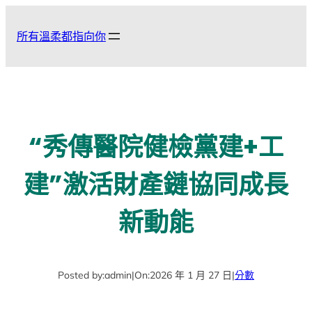
跳
至
所有溫柔都指向你
主
要
內
容
“秀傳醫院健檢黨建+工
建”激活財產鏈協同成長
新動能
Posted by:
admin
|
On:
2026 年 1 月 27 日
|
分數