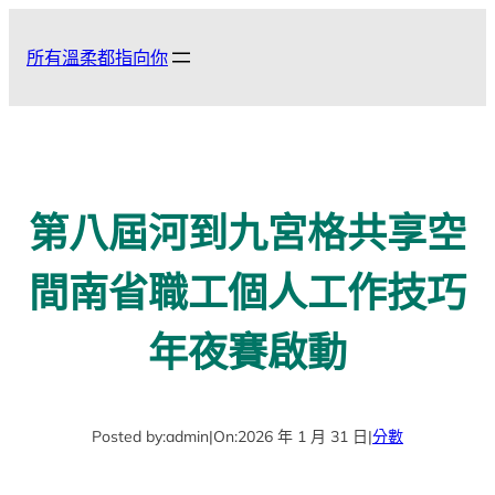
跳
至
所有溫柔都指向你
主
要
內
容
第八屆河到九宮格共享空
間南省職工個人工作技巧
年夜賽啟動
Posted by:
admin
|
On:
2026 年 1 月 31 日
|
分數