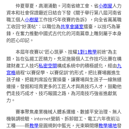
仲夏華夏，高潮涌動。河南省總工會、省
小樹屋
人力
資本和社會保證廳近日結合下發《關于舉行第八屆河南省
職工個人
小樹屋
工作技巧年夜賽的告訴》，向全省萬萬職
工收回“好漢帖”：以職位為
共享會議室
擂臺，以技巧為筆
鋒，在奮力推動中國式古代化的河南篇章上雕刻屬于本身
的匠心印記。
本屆年夜賽以“匠心筑夢、技耀
1對1教學
前途”為主
題，旨在弘揚工匠精力，充足施展個人工作技巧比賽在構
建財產工人技巧
私密空間
構成系統中的積極感化，經由
九
宮格
過程“以賽促學、以賽促訓”的形式，把比賽場搬進生
孩子線、把裁判席設在實操臺，讓賽場與生孩子一線無縫
連接，發掘和培育更多的工匠人才與高技巧人才，鼓勵他
們走技巧成才、技巧報國之路，為河南技巧強省進獻氣
力。
賽事聚焦產業機械人體系運維、數據平安治理、無人
機裝調檢驗、internet營銷、拆卸鉗工、電工六年夜前沿
工種——既
教學
是圓規刺中藍光，光束瞬間爆
教學場地
發