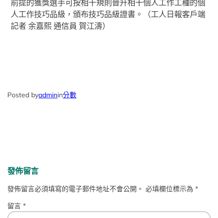
前提的獲獎選手可按相干規則晉升相干個人工作工種的個
人工作技巧品級，頒布技巧品級證書。（工人日報客戶端
記者 余嘉熙 通信員 賀江濤）
Posted by
admin
in
分數
發佈留言
發佈留言必須填寫的電子郵件地址不會公開。
必填欄位標示為
*
留言
*