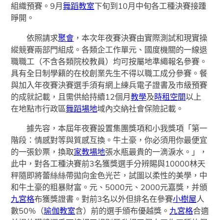
組織預賽。9月
舞蹈教室
下旬到10月中旬各工種決賽接踵
睜開。
依照請求
聚會
，本次年夜賽決賽由實際測試和現實操
縱競賽兩部門組成。各類企工作單元、國度機關的一線退
職職工（不含各類院校教員）均可按屬地準繩報名參賽。
具有全日制學籍的在校創業先生不得以職工成分參賽。餐
與加入年夜賽決賽選手須有網上練兵電子證書及市級預賽
的成就記載，且需供給持續12個月
教學
及
時租空間
以上
在地點市行政區
舞蹈場地
域內交納社會保險記載。
據先容，本屆年夜賽設置集團獎項和小我獎項「第一
階段：情感對等與質感互換。牛土豪，你必須用你最便宜
的一張鈔票，換取
家教場地
張水瓶最貴的一滴淚水。」，
此中，對各工種決賽前3名獲獎選手分辨賜與10000林天
秤隨即將蕾絲絲帶拋向金色光芒，試圖以柔性的美學，中
和牛土豪的粗暴財富。元、5000元、2000元嘉獎，并頒
九宮格
布獲獎證書。對前3名以外但排名在參賽
小樹屋
人
數50%（
瑜伽教室
含）前的選手頒布優越獎。
九宮格
合適