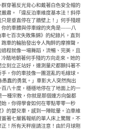
一群穿著反光背心和戴著白色安全帽的
度嚴肅。「違反泊車維度基本法！斜停
我只是垂直停在了牆壁上！」何手殘趕
，你的車體與停車線的夾角是——八
泊車七百次失敗集錦》的紀錄片，直到
。跑車的輪胎發出令人陶醉的摩擦聲，
的過程就像一場舞蹈，流暢、完美，且
，冷酷地朝著何手殘的方向走來。她的
們立刻立正站好，連測量尺都顫抖著不
新手，你的車技像一團混亂的毛線球。
絲愚蠢的勇氣。」車影大人突然掏出
一百八十度，穩穩地停在了地面上的一
是一種宗教，你就是那個連方向盤都
開始，你得學會如何在零點零零一秒
星》的嬰兒車，感到一陣眩暈。泊車維
覆蓋著七層舊報紙的單人床上驚醒，不
修正！所有天秤座請注意！由於月球剛