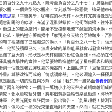
日的百分之九十九點九，陡降至負百分之八十七！」廣播員
張水瓶，一個典型的水瓶座，立刻感到一陣恐慌，這是他患
養意思
家「平衡美學」咖啡館的林天秤。林天秤完美得像是
隨意亂踢的毛線球，充滿了混亂與錯位。他衝到窗邊，往外
。街道上的雙魚座們，開始不受控制地流下鹹鹹的海水淚，
上班族，嚴格遵守著廣播中「摩羯座今天適合原地踏步，否
的鞋子裡裝滿了已經潮濕的淚水。「負百分之八十七？」張
差，他那股積壓已久、無處安放的單戀能量就會越發瘋狂地
長滿了巨大的、形狀是林天秤側臉的粉紅色蘑菇。他必須在
種具備攻擊性的實體。他緊張地跑進他堆滿了星座圖表和過
衝到一個像是老式彈珠臺的機器前，上面貼滿了「巨蟹座已
外星計算器改造而成的「情感調節器」。他必須輸入一種極
就是超脫一切的理性與冷靜…才怪！我只有一腔熱血
包養網
的
備了兩年的禮物：一個用一萬塊小小的天秤座黃銅齒輪組成
情感。張水瓶咬緊牙關，將那個黃銅齒輪音樂盒砸爛，將所
珠臺上的燈光開始瘋狂閃爍，發出警告。「能量超載！檢測
大的、像彩虹一樣的光束筆直地射向天空。然而，就在光束