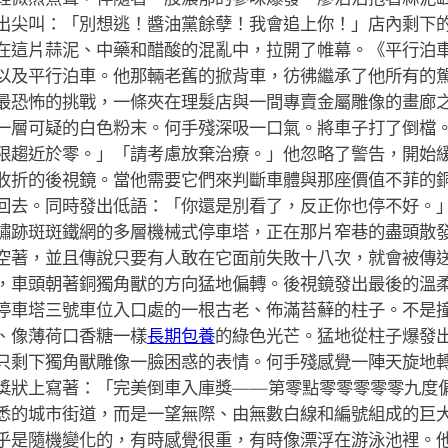
出尖叫：「別想逃！醬油黨餘孽！我會追上你！」店內剩下
在這片蒜泥、中藥和醋酸的混亂中，拉開了帷幕。《平行泊
以及平行泊車。他那輛老舊的掀背車，彷彿繼承了他所有的
最恐怖的挑戰，一條夾在理髮店與一間專賣金屬雕像的畫廊
一層可疑的白色粉末。何手殘深吸一口氣。將車子打了倒檔
限趨近於零。」「請考慮放棄治療。」他忽略了警告，開始
收折的後視鏡。當他需要它們來判斷車體與那座價值不菲的
回去。同時發出低語：「你還是別看了，反正你也停不好。
鏽跡斑斑鐵網的多層機械式停車塔，正在那片窄巷的盡頭散
空著，並且傳說只要有人敢在它面前失敗十八次，就會被傳
，車頭朝著銅獨角獸的方向猛地偏轉。後視鏡發出最後的溫
停車塔三號車位入口處的一根古老、佈滿苔蘚的柱子。不是
、像薄荷口香糖一樣
長期包養
的綠色光芒。猛地從柱子爆發
只剩下獨角獸雕像一臉困惑的表情。何手殘感覺一陣天旋地
獎狀上寫著：「完美倒車入庫獎——第零點零零零零零九度
悉的城市街道，而是一望無際、由無數白線和編號組成的巨
乎是隨機變化的，有時感覺很重，有時像漂浮在游泳池裡。