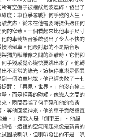
的所有空盤子被醋酸氣波震碎，發出了
車維度：車位爭奪戰》何手殘的人生，
駕駛焦慮，從未在他需要時提供過任何
之間的窄巷。一個看起來比他車子尺寸
。他的車載語音系統發出了令人不快的
緩慢地倒車。他最討厭的不是語音系
銅製獨角獸雕像之間的距離時，它們卻
」何手殘感覺心臟快要跳出來了。他轉
發出不正常的綠光。這棟停車塔是個異
送到一個泊車地獄。他已經失敗了十七
柔提醒：「再見，世界。」他沒有撞上
撞擊，而是輕柔的碰觸，像戀人之間的
出來，瞬間吞噬了何手殘和他的掀背
轉，等他回過神來，他的車子竟然垂直
偏差。」落款人是「倒車王」。他趕
大網格。這裡的空氣聞起來像是新買的
他試圖按喇叭，但喇叭發出的不是「叭