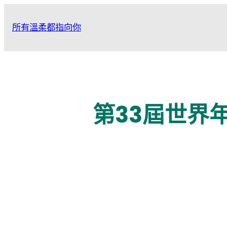
跳
至
所有溫柔都指向你
主
要
內
容
第33屆世界