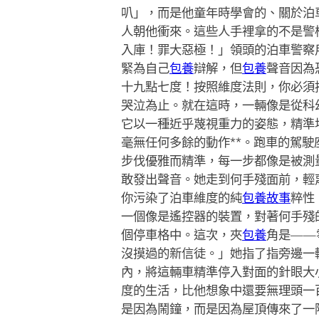
叭」，而是他童年時學會的、關於泊
人朝他衝來。這些人手裡拿的不是警
入庫！罪大惡極！」領頭的泊車警察
緊為自己
包養
辯解，但
包養
聲音因為
十九點七度！按照維度法則，你必須
哭泣為止。就在這時，一輛像是從科
它以一種近乎蔑視重力的姿態，精準
毫無任何多餘的動作**。跑車的駕
步伐優雅而精準，每一步都像是被測
敢發出聲音。她走到何手殘面前，輕
你污染了泊車維度的純
包養故事
粹性
一個像是遙控器的裝置，對著何手殘
個停車格中。這次，夾
包養
角是——
沒摸過的新信徒。」她指了指旁邊一
內，將這輛車精準停入對面的針眼大
度的生活，比他想象中還要無理頭一
是因為鬧鐘，而是因為屋頂傳來了一