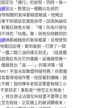
是固定在「通行」的狀態，同時，每一
養網
冒出，散發出一種難以名狀的
食物相關的氣味都極度敏感。他聞出
汽車不知道該走還是該停，因為無論從
，對著紅綠燈大喊：「喂！你為什麼咕
種不祥的「咕嚕」聲，與他兒時聽到的
養網
通都被麵皮的氣味籠罩，且燈號恒
猛地衝回店裡，衝到後廚，打開了一個
「一醬二醋三油四辣五蒜泥」（這是醬
著詭異紅色光芒的儀器。這儀器很像一
。儀器發出「滋——」的電流聲，接
999！宇宙水餃聯盟特級特務！你那邊
聲音震得嗡嗡作響，他捏著對講機，困
走不開！我的陳年老蒜泥需要每隔三小
不是蒜泥！重點是**時空正在彎曲！
！」就在廖沾沾還在糾結要不要帶上他
太空吉娃娃，正從牆上的破洞鑽進來。