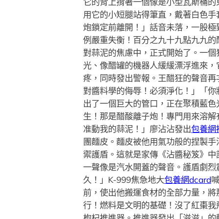
它的背上揹著一個像是小型瓦斯桶的
用它的小短腿站得筆直，戴著白色手
炮鎖定前離開！」話音未落，一股極
例嚴重失衡！百分之九十九點九九的
對蒜泥的焦慮中，正式開始了。一個
光、像醋罐的機器人緩緩漂浮進來，
疼，同時發出警報。王醋狂的聲音再
對醬料學的侮辱！必須淨化！」「你
出了一個巨大的管口，正在聚積藍色
生！那是醋酸離子炮！專門用來溶解
准動我的蒜泥！」廖沾沾發出
包養網
團麵皮。麵皮被他用氣功般的捏製手
禦護盾。這就是家傳《沾醬秘笈》中
一聲像是汽水開蓋的聲音。護盾劇烈
久！」K-999焦急地大
包養網dcard
前，使出他搬運食材的全部力量，將
行！燃料是文明的基礎！沒了紅棗我
枸杞推進器。推進器發出「滋滋」的