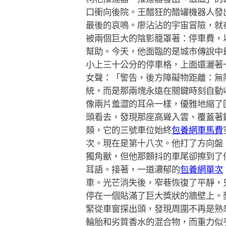
口衝向後院。王醋狂的醋罐機器人發
最後的哀鳴。廖沾沾的宇宙冒險，就
被兩個巨大的陰影籠罩著：停車費，
幫助。今天，他面臨的是城市傳說中
小上三十公分的停車格，上面還灑著
女聲：「警告，後方障礙物距離：無
統，而是那兩塊永遠在關鍵時刻自動
像兩片羞澀的耳朵一樣，優雅地縮了
頭看去，發現那座高聳入雲、覆蓋著
類，它的三號車位始終
包養網車馬費
次。現在是第十八次。他打了方向盤
獨角獸，但他那顫抖的車尾卻擦到了
耳語。接著，一道濃郁的
包養網單次
車。光芒消失後，窄巷恢復了平靜，
停在一個貼滿了巨大獎狀的牆壁上。
緊從車窗探出頭，發現周圍不再是熟
輪胎和劣質香水的混合物，而重力似