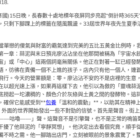
18.
李彥國)15日晚，長春數十處地標年夜屏同步亮起“倒計時365天
只剩下腳踝上的標籤在隨風飄盪。33屆世界年夜先生夏季活動
當單戀的傻氣與財富的霸氣達到完美的五比五黃金比例時，
第一章：蒜泥與末日預兆廖沾沾坐在他那間被稱為「宇宙水
宙」或「中心」這兩個詞毫無關係。他正在對著一缸已經發
語，彷彿在責備一個不上進的孩子。店內只有他一個人，連
飛行。今天的營業額是：零。廖沾沾不安的不是店裡的生意，而
在以超光速上漲，如果再這樣下去，他引以為傲的「靈魂蒜
底撈起一坨濃稠的、顏色介於灰綠與土黃之間的發酵物。這
，確保它能感受到**
包養
「溫和的震動」**，以助其在精神
，外面的世界開始發出一些不對勁的信號。首先是聲音。街上
——咕嚕——」聲。這聲音不是引擎聲，也不是正常的鳴笛
干擾了他蒜泥的「寧靜冥想」。他決定出去看個究竟，順手
備不時之需。他一腳踏出店門，立刻被眼前的景象震驚了。