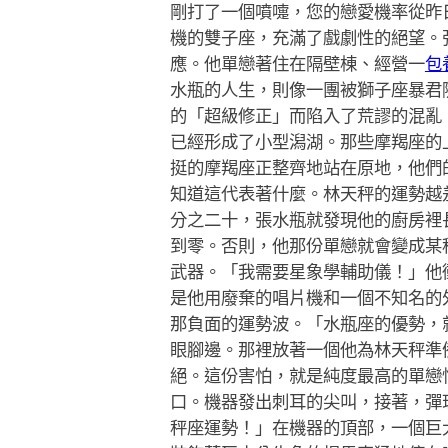
剛打了一個噴嚏，您的戀愛機率從昨
機的雙子座，充滿了戲劇性的絕望。
應。他單戀著住在隔壁棟、經營一
包
水瓶的人生，則像一團被獅子座暴君
的「超級修正」而陷入了荒謬的混亂
已經形成了小型潟湖。那些摩羯座的
挺的摩羯座正整齊地站在原地，他們
知道這代表著什麼。林天秤的運勢越
分之二十，張水瓶就發現他的廚房裡
到零。否則，他那份單戀就會變成某
武器。「我需要星象學輔助儀！」他
是他用廢棄的唱片機和一個不知名的
那負面的運勢波。「水瓶座的優勢，
眼腳邊。那裡放著一個他為林天秤準
絕。這份害怕，就是純度最高的單戀
口。機器發出刺耳的尖叫，接著，彈
秤座運勢！」在機器的頂部，一個巨