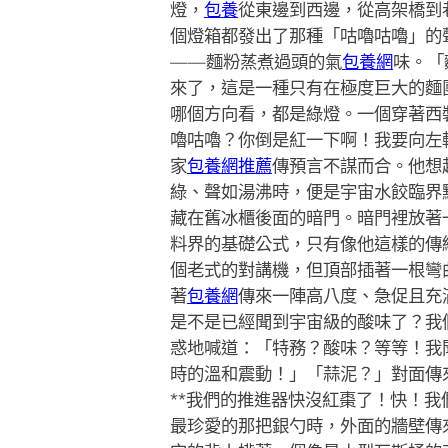
燈，
包養
從東邊到西邊，從高架橋到
個燈箱都發出了那種「咕嚕咕嚕」的
——麵粉蒸煮過頭的氣
包養網
味。「
來了，這是一種只有在極度巨大的麵
哪個方向看，都是綠燈。一個穿著西
嚕咕嚕？你倒是紅一下啊！我要向左
家
包養網推薦
傳預言不謀而合。他想
綠、聲如湯沸時，便是宇宙水餃臨界
藏在舊冰櫃後面的暗門。暗門裡放著
料界的基礎公式，只有像他這樣的傳
個老式的對講機，但頂部插著一根彎
著
包養網
傳來一陣高八度、急促且充滿
是不是已經聞到宇宙級的酸味了？我
惑地喊道：「特務？酸味？等等！我
時的溫和震動！」「蒜泥？」對面傳來
**我們的推進器快沒紅棗了！快！
最珍愛的那把銀勺時，外面的牆壁傳