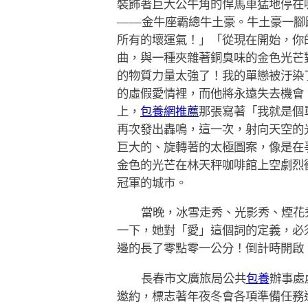
裝飾著巨大公牛角的悍馬車猛地停在
——金牛座霸總牛土豪。牛土豪一腳
所有的壞運氣！」「從現在開始，你
曲，與一種夾雜著銅臭味的金色光芒
的物質力量太強了！我的單戀被汙染
的虛假愛情裡，而他將永遠失去機會
上，
包養網推薦
那張寫著「我就是個
再次發出轟鳴，這一次，射向天空的
巨大的、旋轉著的太極圖案，像是在
金色的光芒在林天秤咖啡館上空劇烈
冠軍的城市。
當晚，冰雪走秀、光影秀、煙花
一下，她對「愛」這個詞的定義，必
邊的長了零點零一公分！倒計時開啟
長春市文廣旅局公共
包養
辦事處
邀約，標志著年夜冬會各項準備任務