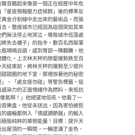
的聲音聽起來像是一個正在經歷中年危
有「星座預報壓力症候群」後的標準反
從黃金分割線中走出來的藝術品。而張
看去。整座城市已經因為這個突如其來
他們無法停止地哭泣，導致城市低窪處
則將失去襪子」的指令。數百名西裝筆
水瓶喃喃自語，感到胃部一陣翻騰，他
實體化。上次林天秤的戀愛運勢跌至百
今天結束前，將林天秤的運勢至少提升
期甜甜圈的地下室，那裡放著他的秘密
哭」、「處女座勿碰」等警告標籤。這
具感染力的正面情緒作為燃料，來抵抗
傻氣啊！」他絕望地低吼。他看了一
的音樂盒。他從未送出，因為害怕被拒
有的齒輪都倒入「情感調節器」的輸入
到極致純粹的單戀能量！目標：提升天
衝出屋頂的一瞬間，一輛塗滿了金色、