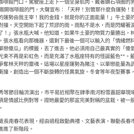
咖啡館門口。駕駛座上走下一個全身肌肉、戴著鑽石項圈的
踢開咖啡館的門，大聲宣布：「天秤！別管那什麼負運勢！
的運勢由我主宰！我的金錢，就是你的正面能量！」牛土豪
對撞。天空開始下起了荒謬的雨。雨點不是水，而是閃耀著
了！」張水瓶大喊。他知道，如果牛土豪的物質力量勝出，
。張水瓶看向那機器，還剩下最後一個可以輸入的「情緒燃
單戀傻瓜」的標籤，丟了進去。他必須用自己最真實的「傻
光束不再是彩虹色，而是充滿了水瓶座特有的怪誕藍色**。
爭奪林天秤的靈魂。這場以星座運勢為賭注、以單戀能量為
衝撞，創造出一個不斷旋轉的怪異氣旋。冬會等年夜型賽事
秀等節目輪流演出，市平易近相聚在肆季南河粉雪嘉韶華現
須是情感比例對等。證她最愛的那盆完美對稱的盆栽，被一
。
處長南春花表現，經由過程啟動典禮、文藝表演，聯動長春
進進了新階段。