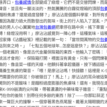
巷弄口，
包養感情
全部變成了綠燈。它們不是交替閃爍，而
聲音，並且有一層淡淡的、熱氣騰騰的白霧從燈箱的頂部
包
麵粉焦慮？還是過度發酵？」廖沾沾是個醬料學家，對所有
團因為壓力過大而散發出的氣味。街上的行人陷入了混亂。
裝的男人小心翼翼地
台灣包養網
把車停在路中央，搖下車窗
轉！綠燈沒用啊！」廖沾沾感覺到一陣心悸。這種氣味，這
起家傳《沾醬秘笈》裡記載的第一句：「當世間萬物的交
包
點到來之時。」「七點五個地球年…怎麼這麼快？」廖沾沾
一個老舊的、像是古代金屬保險箱的東西。他輸入了密碼：
統派才會用）。保險箱打開，裡面沒有黃金，只有一個閃爍
曲的、像韭菜一樣的天線。他顫抖著拿起儀器，按下通話鈕
養生焦慮的聲音。「喂！是廖沾沾嗎！快接聽！這裡是 K-
們需要你的蒜泥！你被徵召了！馬上！」廖沾沾的耳朵被這
聞到的不是酸味！是麵粉過度膨脹的焦慮味！還有，我現在
K-999崩潰的尖叫聲，帶著濃濃的中藥味電子雜音：「重點
我們在你的後院！別帶任何多餘的東西！除了——你那缸蒜泥
來一聲巨大的撞擊。一個穿著黑色燕尾服、戴著太陽眼鏡的