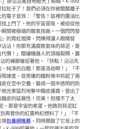
廖沾沾驚訝地瞪大了眼睛。K-999
要拉肚子了！我們必須在你被醋酸離子
大的電子音效：「警告！這裡的醬油比
經找上門了。他的宇宙冒險，被迫從他
一瞬間被極端的酸氣扭曲。一個閃閃發
利」的霓虹燈牌，閃爍得讓人眼睛發
廖沾沾！你那充滿腐敗氣味的蒜泥，是
出代價！」醋罐機器人的頂端裂開，露
沾沾的褲腳催促著他。「快點！沾沾先
的、純淨的白醋！那是浩劫啊！」「不
極限速度，從旁邊的麵粉堆中抓起了兩
麵皮在空中交疊，變成一個半透明的防
子炮光束猛烈地擊中麵皮護盾，發出了
這麵皮的延展性！完美！但撐不了太
泥，那是宇宙的希望。他跑到蒜泥缸
！別再管你的紅棗枸杞燃料了！」「不
衣領
包養網推薦
，同時開啟了它背上的
K-999咬著他，一起從撞出來的洞