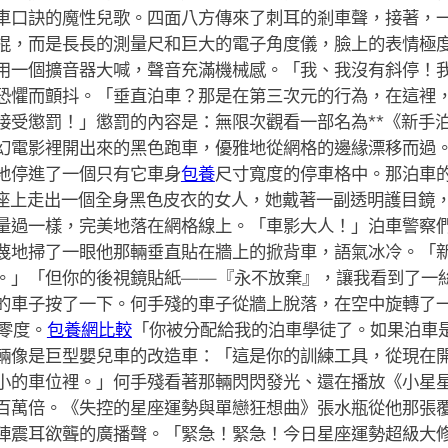
車口訣的魔性兒歌。四面八方傳來了刺耳的剎車聲，接著，
棍，而是長長的測量尺和巨大的電子角度儀，臉上的表情極
用一個擴音器大喊，聲音充滿機械感。「我、我沒有斜停！
恐懼而顫抖。「垂直泊車？那是在第三次元的行為，在這裡
接受懲罰！」懲罰的內容是：無限次觀看一部名為**《新手
幻電影裡開出來的黑色跑車，優雅地從網格的邊緣漂移而過
地停進了一個只有它車身
包養
尺寸寬度的停車格中。那泊車
駛座上走出一個全身黑色皮衣的女人，她戴著一副透明護目鏡
量過一樣，完美地落在網格線上。「車影大人！」泊車警察
蔑地掃了一眼他那輛垂直貼在牆上的掀背車，語氣冰冷。「
。」「但你的後視鏡貼紙——『永不放棄』，讓我看到了一
的車子按了一下。何手殘的車子從牆上脫落，在空中旋轉了
零度。
包養網比較
「你被分配給我的泊車學徒了。如果泊車
輛像是巨型嬰兒車的改造車：「這是你的訓練工具，從現在
小的車位裡。」何手殘看著那輛閃閃發光、還在播放《小星
百萬倍。《失控的星座運勢與單戀狂想曲》張水瓶從他那張
陣震耳欲聾的廣播聲。「緊急！緊急！今日星座運勢超級大