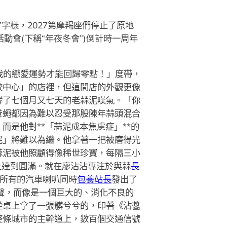
”字樣，2027第摩羯座們停止了原地
會(下稱“年夜冬會”)倒計時一周年
我的戀愛運勢才能回歸零點！」度帶，
餃中心」的店裡，但這間店的外觀更像
酵了七個月又七天的老蒜泥嘆氣。「你
蒼蠅都因為難以忍受那股陳年蒜頭混合
是他對**「蒜泥成本焦慮症」**的
泥」將難以為繼。他拿著一把被磨得光
蒜泥被他照顧得像稀世珍寶，每隔三小
上達到圓滿。就在廖沾沾專注於與蒜
長
所有的汽車喇叭同時
包養站長
發出了
聲，而像是一個巨大的、消化不良的
從桌上拿了一張髒兮兮的，印著《沾醬
整條城市的主幹道上，數百個交通信號