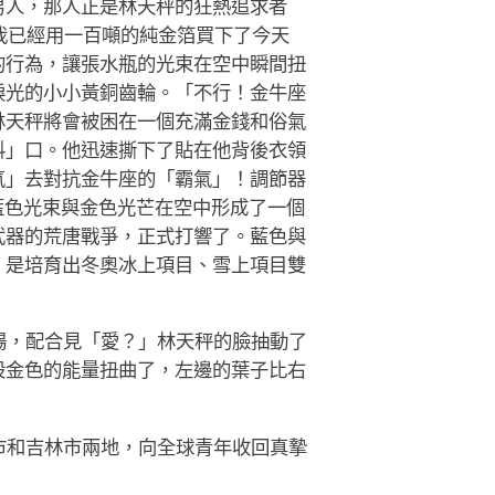
男人，那人正是林天秤的狂熱追求者
我已經用一百噸的純金箔買下了今天
的行為，讓張水瓶的光束在空中瞬間扭
淚光的小小黃銅齒輪。「不行！金牛座
林天秤將會被困在一個充滿金錢和俗氣
料」口。他迅速撕下了貼在他背後衣領
氣」去對抗金牛座的「霸氣」！調節器
藍色光束與金色光芒在空中形成了一個
武器的荒唐戰爭，正式打響了。藍色與
，是培育出冬奧冰上項目、雪上項目雙
場，配合見「愛？」林天秤的臉抽動了
股金色的能量扭曲了，左邊的葉子比右
市和吉林市兩地，向全球青年收回真摯