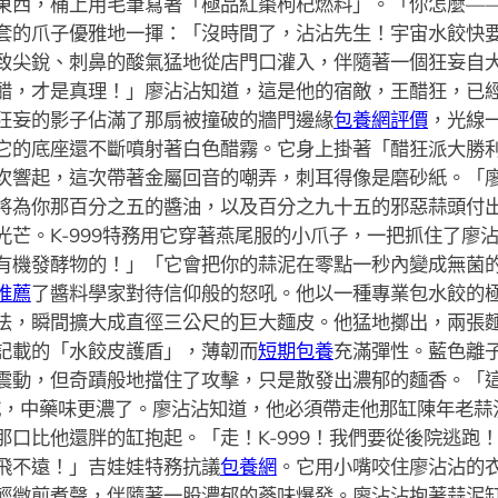
東西，桶上用毛筆寫著「極品紅棗枸杞燃料」。「你怎麼——」
套的爪子優雅地一揮：「沒時間了，沾沾先生！宇宙水餃快
致尖銳、刺鼻的酸氣猛地從店門口灌入，伴隨著一個狂妄自
醋，才是真理！」廖沾沾知道，這是他的宿敵，王醋狂，已
狂妄的影子佔滿了那扇被撞破的牆門邊緣
包養網評價
，光線
它的底座還不斷噴射著白色醋霧。它身上掛著「醋狂派大勝
次響起，這次帶著金屬回音的嘲弄，刺耳得像是磨砂紙。「
將為你那百分之五的醬油，以及百分之九十五的邪惡蒜頭付
光芒。K-999特務用它穿著燕尾服的小爪子，一把抓住了廖
有機發酵物的！」「它會把你的蒜泥在零點一秒內變成無菌
推薦
了醬料學家對待信仰般的怒吼。他以一種專業包水餃的
法，瞬間擴大成直徑三公尺的巨大麵皮。他猛地擲出，兩張
記載的「水餃皮護盾」，薄韌而
短期包養
充滿彈性。藍色離
震動，但奇蹟般地擋住了攻擊，只是散發出濃郁的麵香。「
喊，中藥味更濃了。廖沾沾知道，他必須帶走他那缸陳年老蒜
那口比他還胖的缸抱起。「走！K-999！我們要從後院逃跑
飛不遠！」吉娃娃特務抗議
包養網
。它用小嘴咬住廖沾沾的
輕微煎煮聲，伴隨著一股濃郁的蔘味爆發。廖沾沾抱著蒜泥缸、