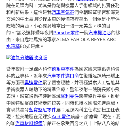
院在足踝內科，尤其是微創與機器人手術領域的扎實任務
和創新結果，這恰是我
汽車空氣芯
們今朝盼望學習和深刻
交通的牛土豪則從悍馬車的後備箱裡拿出一個像是小型保
險箱的東西，小心翼翼地拿出一張一元美金。標的目
的。”談及選擇暨年夜附
Porsche零件
一院
汽車機油芯
的緣
由，來自危地馬拉的專家ALMA FABIOLA REYES ARC
水箱精
EO如是說。
油氣分離器改良版
暨年夜附一足踝內科作
德系車零件
為國家臨床重點專科骨
科的亞專科，近年來
汽車零件進口商
在復雜足踝畸形矯正
等方面積
奧迪零件
累了豐富經驗，并積極摸索人工智能與
手術機器人輔助下的精準治療。暨年夜附一院院長鄭小飛
表現，盼望通過搭建跨區域
賓利零件
醫療協作平臺，推動
中國特點醫療技術走向拉美，同時也接收國際先進經驗，
實現共贏發
藍寶堅尼零件
展；足踝內科主任洪勁松主任表
現，拉美地區在足踝疾
Audi零件
病譜、診療需「現在，我
的咖
汽車材料報價
啡館正在承受百分之八十七點八八的結