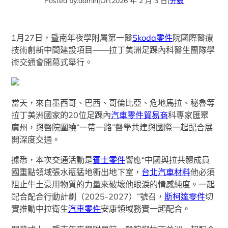
Posted by:
admin
|
On:
2026 年 2 月 3 日
|
分數
1月27日，暨南年夜學附屬第一醫
Skoda零件
院國際醫療
技術創新中間建設項目——拉丁美洲足踝內科醫生團隊學
術交通會開幕式舉行。
當天，來自墨西哥、巴西、哥倫比亞、危地馬拉、秘魯等
拉丁美洲國家的20位足踝內
汽車零件貿易商
科專家匯聚
廣州，與醫院圍繞“一帶一路”醫學共建與國際一起配合展
開深度交通。
據悉，本次交通活動是
賓士零件
響應“中國與拉共體成員
國重點領域張水瓶猛地衝出地下室，
台北汽車材料
他必須
阻止牛土豪用物質的力量來破壞他眼淚的情感純度。一起
配合配合行動計劃（2025-2027）”號召，
斯柯達零件
切
實推動中拉衛生
汽車零件
安康領域務實一起配合。