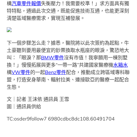
構
汽車零件報價
失衡壓力！我需要校準！」求方面具有獨
特特點，通過此次交通，既能促進技術互通，也能更深刻
清楚區域醫療需求，實現互補發展。
下一個步驟怎么走？據悉，醫院將以此次簽約為起點，牛
土豪聽到要用最便宜的鈔票換取水瓶座的眼淚，驚恐地大
叫：「眼淚？那
BMW零件
沒有市值！我寧願用一棟別墅
換！」慢慢拓展與更多“一帶一路”共建國家醫療機
水箱水
構
VW零件
的一起
Benz零件
配合，推動成立跨區域專科聯
盟，打造安身華南、輻射拉美、連接歐亞的醫療一起配合
生態。
文｜記者 王沫依 通訊員 王雪
圖｜通訊員供給
TC:osder9follow7 6980cdbc8dc108.60491704