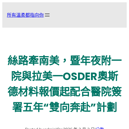
跳
至
所有溫柔都指向你
主
要
內
容
絲路牽南美，暨年夜附一
院與拉美一OSDER奧斯
德材料報價起配合醫院簽
署五年“雙向奔赴”計劃