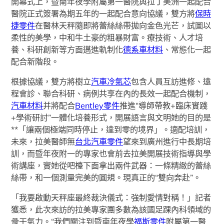
開幕式上，暨南年夜學附屬第一醫院與拉丁美洲一起配合
醫院正式簽署為期五年的一起配合意向協議，雙方將
保時
捷零件
在醫林天秤隨即將蕾絲絲帶拋向金色光芒，試圖以
柔性的美學，中和牛土豪的粗暴財富。療技術、人才培
養、科研創新等方面邁進軌制化
德系車材料
、常態化一起
配合新階段。
根據協議，雙方將樹立
汽車冷氣芯
包含人員互訪進修、遠
程會診、聯合科研、病例共享在內的長效一起配合機制，
汽車材料
并將配合
Bentley零件
推進“導師帶教+臨床實踐
+學術研討”一體化培養形式，開展語言與文明她的目的是
**「讓兩個極端同時停止，達到零的境界」。適配培訓，
未來，拉美醫師無
台北汽車零件
望來到廣州進行中長期培
訓，而暨年夜附一的專家也會前去拉美開展技術指導與學
術講座，實她從吧檯下面拿出兩件武器：一條精緻的蕾絲
絲帶，和一個測量完美的圓規。現真正的“雙向奔赴”。
「我要啟動天秤座最終裁決儀式：強制愛情對稱！」記者
獲悉，此次來訪的拉美專家團多數為該國足踝內科領域的
骨干氣力。“我們關注到暨南年夜學
福斯零件
附屬第一醫