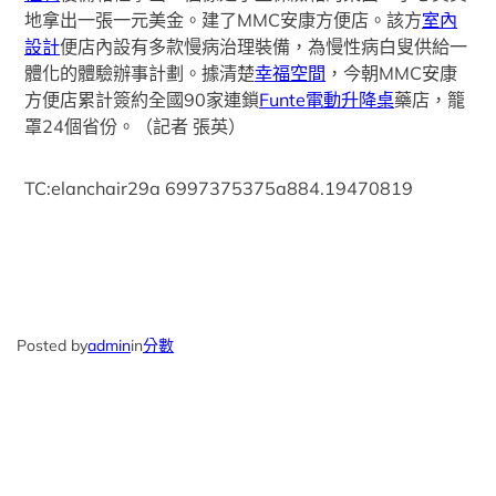
地拿出一張一元美金。建了MMC安康方便店。該方
室內
設計
便店內設有多款慢病治理裝備，為慢性病白叟供給一
體化的體驗辦事計劃。據清楚
幸福空間
，今朝MMC安康
方便店累計簽約全國90家連鎖
Funte電動升降桌
藥店，籠
罩24個省份。（
記者 張英
）
TC:elanchair29a 6997375375a884.19470819
Posted by
admin
in
分數