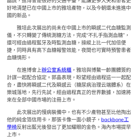
晶說，進博會是很好的交通平臺，能讓更多大夫和患者更
好地清楚已在中國上市的雅培產物，以及今朝還未進進中
國的新品。
雅培此次展出的尚未在中國上市的瞬感二代血糖監測
儀，不只轉變了傳統測糖方法，完成“不扎手指測血糖”，
還可經由過程藍牙及時監測血糖，操縱上比一代加倍便
捷，同時具有高下血糖報警效能，夜間也可實時預警患者
血糖情形。
在進博會上
辦公室系統櫃
，雅培與博鰲一齡團體簽約
計謀一起配合協定。郭晶表現，盼望經由過程這一一起配
合，盡快將瞬感二代及瞬感云（糖尿病治理云端體系）在
樂城落地，先行先試，經由過程真正的世界數據，加速將
來在全部中國市場的注冊上市。
此次展出的慢病裝備中，也有不少產物甚至比他掏出
他的純金箔信用卡，那張卡像一面小鏡子，
backbone工
學椅
反射出藍光後發出了更加耀眼的金色。海內市場提早
上市。