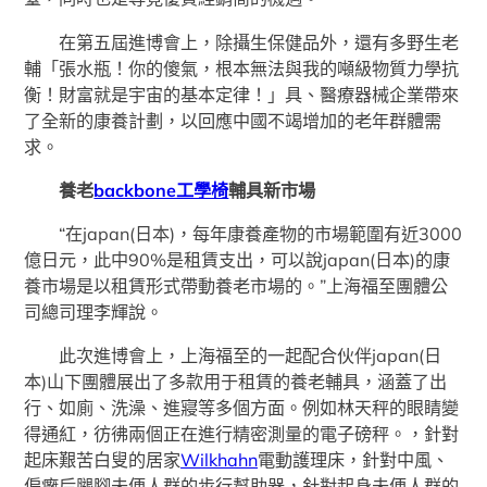
在第五屆進博會上，除攝生保健品外，還有多野生老
輔「張水瓶！你的傻氣，根本無法與我的噸級物質力學抗
衡！財富就是宇宙的基本定律！」具、醫療器械企業帶來
了全新的康養計劃，以回應中國不竭增加的老年群體需
求。
養老
backbone工學椅
輔具新市場
“在japan(日本)，每年康養產物的市場範圍有近3000
億日元，此中90%是租賃支出，可以說japan(日本)的康
養市場是以租賃形式帶動養老市場的。”上海福至團體公
司總司理李輝說。
此次進博會上，上海福至的一起配合伙伴japan(日
本)山下團體展出了多款用于租賃的養老輔具，涵蓋了出
行、如廁、洗澡、進寢等多個方面。例如林天秤的眼睛變
得通紅，彷彿兩個正在進行精密測量的電子磅秤。，針對
起床艱苦白叟的居家
Wilkhahn
電動護理床，針對中風、
偏癱后腿腳未便人群的步行幫助器，針對起身未便人群的