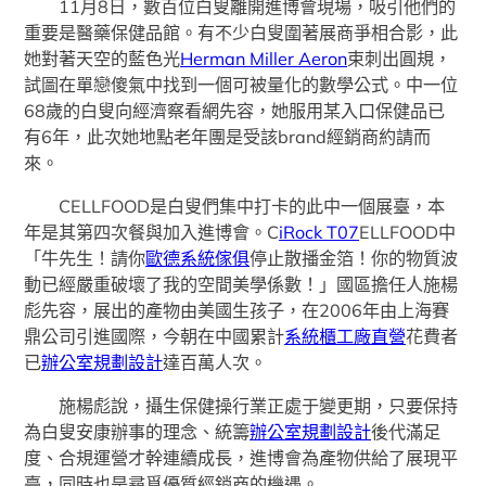
11月8日，數百位白叟離開進博會現場，吸引他們的
重要是醫藥保健品館。有不少白叟圍著展商爭相合影，此
她對著天空的藍色光
Herman Miller Aeron
束刺出圓規，
試圖在單戀傻氣中找到一個可被量化的數學公式。中一位
68歲的白叟向經濟察看網先容，她服用某入口保健品已
有6年，此次她地點老年團是受該brand經銷商約請而
來。
CELLFOOD是白叟們集中打卡的此中一個展臺，本
年是其第四次餐與加入進博會。C
iRock T07
ELLFOOD中
「牛先生！請你
歐德系統傢俱
停止散播金箔！你的物質波
動已經嚴重破壞了我的空間美學係數！」國區擔任人施楊
彪先容，展出的產物由美國生孩子，在2006年由上海賽
鼎公司引進國際，今朝在中國累計
系統櫃工廠直營
花費者
已
辦公室規劃設計
達百萬人次。
施楊彪說，攝生保健操行業正處于變更期，只要保持
為白叟安康辦事的理念、統籌
辦公室規劃設計
後代滿足
度、合規運營才幹連續成長，進博會為產物供給了展現平
臺，同時也是尋覓優質經銷商的機遇。