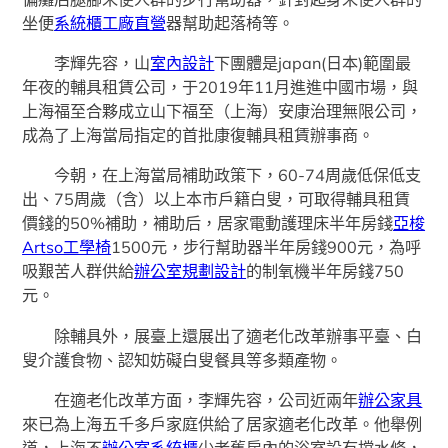
坐便
系統櫃工廠直營
器幫助起落椅等。
李輝先容，山
室內設計
下團體是japan(日本)範圍最
年夜的輔具租賃公司，于2019年11月進進中國市場，與
上海福至合夥成立山下福至（上海）安康治理無限公司，
成為了上海當局指定的首批康復輔具租賃辦事商。
今朝，在上海當局補助政策下，60-74周歲低保低支
出、75周歲（含）以上本市戶籍白叟，可取得輔具租賃
價錢的50%補助，補助后，居家電動護理床半年房錢
亞梭
Artso工學椅
1500元，步行幫助器半年房錢900元，為呼
吸艱苦人群供給
辦公室規劃設計
的制氧機半年房錢750
元。
除輔具外，展臺上還展出了適老化改革辦事平臺、白
叟介護食物、認知妨礙白叟餐具等多類產物。
在適老化改革方面，李輝先容，公司近兩年
辦公家具
來已為上海五千多戶家庭供給了居家適老化改革。他舉例
道，上海不
辦公室系統櫃
少老舊房內的浴室設有擋水條，