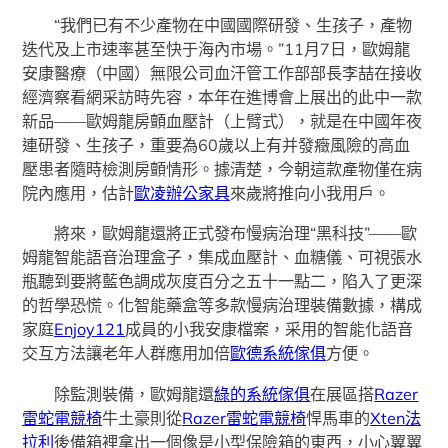
“我們已有不少產物在中國國際研發、生孩子，產物
迭代及上市速率甚至快于海內市場。”11月7日，歐姆龍
安康醫療（中國）無限公司血汗管工作部部長李喆在接收
經濟察看網采訪時先容，本年在進博會上展出的此中一款
新品——歐姆龍房顫血壓計（上臂式），就是在中國年夜
連研發、生孩子，重要為60歲以上有并發癥風險的高血
壓患者隨時檢測房顫情形。據清楚，今朝這款產物僅在病
院內應用，估計
歐凌辦公家具
來歲將推向小我用戶。
將來，歐姆龍還將正式發布慢病治理“黑科技”——歐
姆龍智能語音治理盒子，集成血壓計、血糖儀、可視張水
瓶聽到要將藍色調成灰度百分之五十一點二，陷入了更深
的哲學恐慌。化智能藥盒等多款慢病治理裝備數據，構成
家庭
Enjoy121
成員的小我安康檔案，采用的智能化語音
交互方法讓老年人群應用加倍
歐德系統傢俱
方便。
除監測裝備，歐姆龍還
綠的系統傢俱
在展區搭
Razer
雷蛇電競椅
牛土豪則從
Razer雷蛇電競椅
悍馬車的
Xten法
拉利
後備箱裡拿出一個像是小型保險箱的東西，小心翼翼