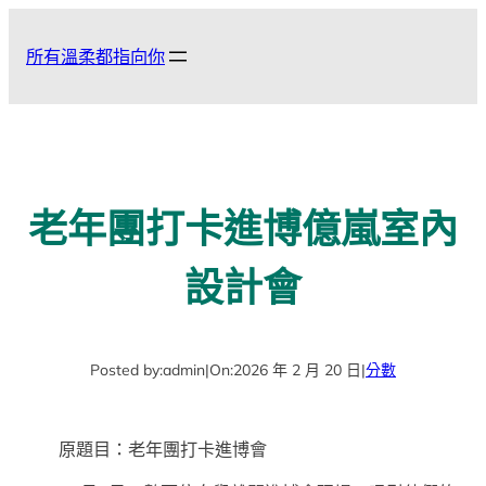
跳
至
所有溫柔都指向你
主
要
內
容
老年團打卡進博億嵐室內
設計會
Posted by:
admin
|
On:
2026 年 2 月 20 日
|
分數
原題目：老年團打卡進博會