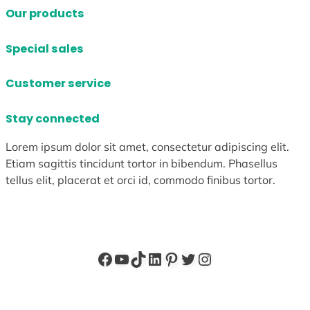
Our products
Special sales
Customer service
Stay connected
Lorem ipsum dolor sit amet, consectetur adipiscing elit.
Etiam sagittis tincidunt tortor in bibendum. Phasellus
tellus elit, placerat et orci id, commodo finibus tortor.
Facebook
YouTube
TikTok
LinkedIn
Pinterest
X
Instagram