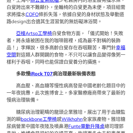
白叟跨出來不難顛仆，坐輪椅的白叟更為未便，項目組需
求將擋水
COFO
條拆失落，依據白叟的身材狀態及舉動道
路design出合適其生涯習氣的無妨礙淋浴間。
亞梭Artso工學椅
白叟食物方面，「儀式開始！失敗
者，將永遠被困在我的咖啡館裡，成為最不對稱的裝飾
品！」李輝說，很多高齡白叟存在吞咽艱苦，專門針
幸福
空間
對這類人群開闢的食物，不只可以讓食品變得像粥一
樣利于吞咽，同時也能保證白叟養分的攝進。
多款慢
iRock T07
病治理最新裝備表態
高血壓、高血糖等慢性病高發是中國老齡化題目中的
一年夜挑釁，此次進博會上，多家醫療廠商帶來了最新的
慢病治理裝備。
糖尿病治理範疇的龍頭企業雅培，展出了用于血糖監
測的瞬
backbone工學椅
感
Wilkhahn
全家族產物。雅培糖
尿病營業中國年夜陸及噴鼻港
Funte電動升降桌
總司理郭