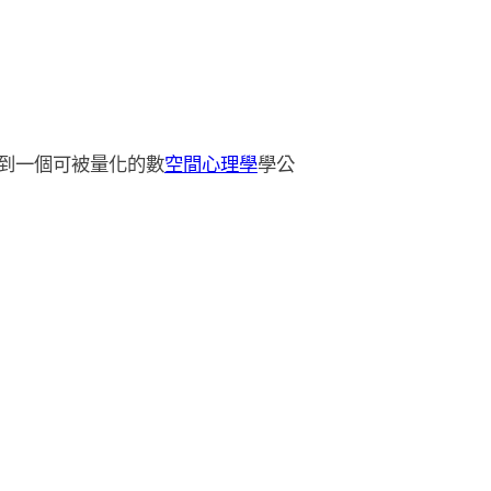
到一個可被量化的數
空間心理學
學公