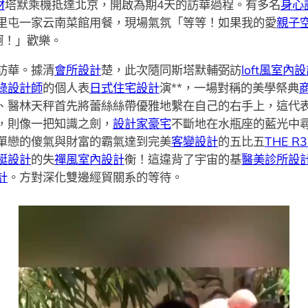
材
塔默乘機抵達北京，開啟為期4天的訪華過程。有多名
身心
里屯一家云南菜館用餐，現場氣氛「等等！如果我的愛
親子
啊！」歡樂。
訪華。據清
會所設計
楚，此次隨同斯塔默輔弼訪
loft風室內
綠設計師
的個人表
日式住宅設計
演**，一場對稱的美學祭典
、醫林天秤首先將蕾絲絲帶優雅地繫在自己的右手上，這代
，則像一把知識之劍，
設計家豪宅
不斷地在水瓶座的藍光中尋
單戀的傻氣與財富的霸氣達到完美
客變設計
的五比五
THE R
艇設計
的失
禪風室內設計
衡！這違背了宇宙的基
醫美診所設
計
。方對深化雙邊經貿關系的等待。