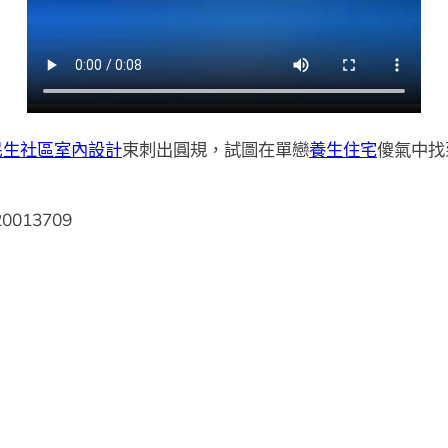
民生社區室內設計
束刺出圓規，試圖在單戀
養生住宅
傻氣中找
.20013709