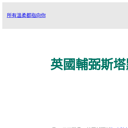
跳
至
所有溫柔都指向你
主
要
內
容
英國輔弼斯塔