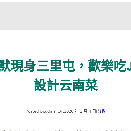
默現身三里屯，歡樂吃JI
設計云南菜
Posted by:
admin
|
On:
2026 年 2 月 4 日
|
分數