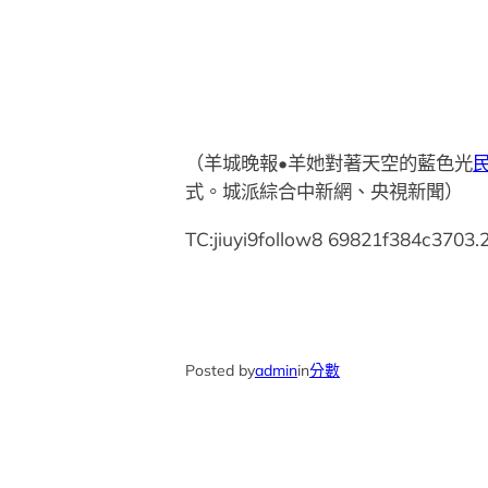
（羊城晚報•羊她對著天空的藍色光
式。城派綜合中新網、央視新聞）
TC:jiuyi9follow8 69821f384c3703
Posted by
admin
in
分數