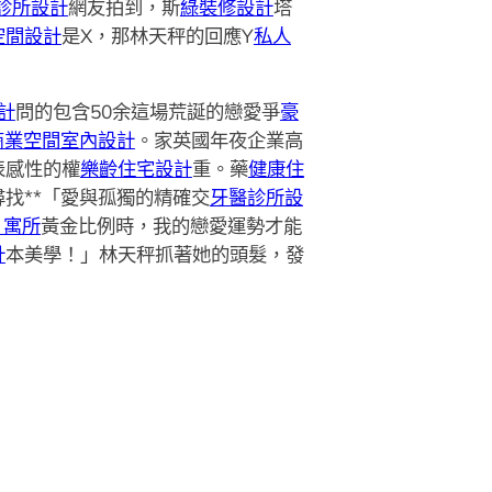
診所設計
網友拍到，斯
綠裝修設計
塔
空間設計
是X，那林天秤的回應Y
私人
設計
問的包含50余這場荒誕的戀愛爭
豪
商業空間室內設計
。家英國年夜企業高
表感性的權
樂齡住宅設計
重。藥
健康住
找**「愛與孤獨的精確交
牙醫診所設
3 寓所
黃金比例時，我的戀愛運勢才能
計
本美學！」林天秤抓著她的頭髮，發