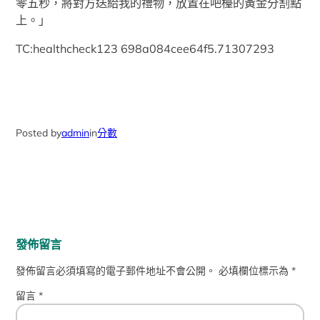
零五秒，將對方送給我的禮物，放置在吧檯的黃金分割點
上。」
TC:healthcheck123 698a084cee64f5.71307293
Posted by
admin
in
分數
發佈留言
發佈留言必須填寫的電子郵件地址不會公開。
必填欄位標示為
*
留言
*