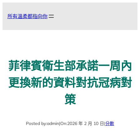
跳
至
所有溫柔都指向你
主
要
內
容
菲律賓衛生部承諾一周內
更換新的資料對抗冠病對
策
Posted by:
admin
|
On:
2026 年 2 月 10 日
|
分數