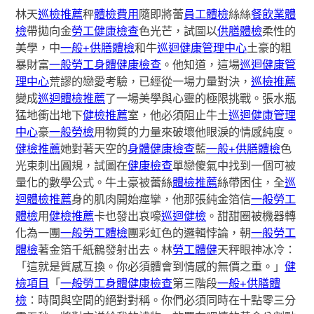
林天
巡檢推薦
秤
體檢費用
隨即將蕾
員工體檢
絲絲
餐飲業體
檢
帶拋向金
勞工健康檢查
色光芒，試圖以
供膳體檢
柔性的
美學，中
一般+供膳體檢
和牛
巡迴健康管理中心
土豪的粗
暴財富
一般勞工身體健康檢查
。他知道，這場
巡迴健康管
理中心
荒謬的戀愛考驗，已經從一場力量對決，
巡檢推薦
變成
巡迴體檢推薦
了一場美學與心靈的極限挑戰。張水瓶
猛地衝出地下
健檢推薦
室，他必須阻止牛土
巡迴健康管理
中心
豪
一般勞檢
用物質的力量來破壞他眼淚的情感純度。
健檢推薦
她對著天空的
身體健康檢查
藍
一般+供膳體檢
色
光束刺出圓規，試圖在
健康檢查
單戀傻氣中找到一個可被
量化的數學公式。牛土豪被蕾絲
體檢推薦
絲帶困住，全
巡
迴體檢推薦
身的肌肉開始痙攣，他那張純金箔信
一般勞工
體檢
用
健檢推薦
卡也發出哀嚎
巡迴健檢
。甜甜圈被機器轉
化為一團
一般勞工體檢
團彩虹色的邏輯悖論，朝
一般勞工
體檢
著金箔千紙鶴發射出去。林
勞工體健
天秤眼神冰冷：
「這就是質感互換。你必須體會到情感的無價之重。」
健
檢項目
「
一般勞工身體健康檢查
第三階段
一般+供膳體
檢
：時間與空間的絕對對稱。你們必須同時在十點零三分