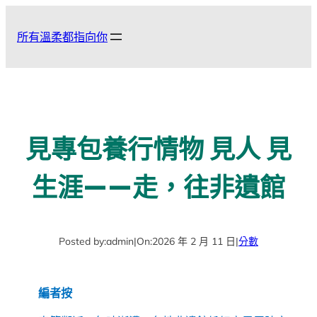
跳
至
所有溫柔都指向你
主
要
內
容
見專包養行情物 見人 見
生涯——走，往非遺館
Posted by:
admin
|
On:
2026 年 2 月 11 日
|
分數
編者按