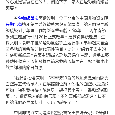
的心意是實實在在的！」們拍下了一家人在燈彩前的殘暴
笑容。
春
包養網單次
節還沒到，位于北京的中國非物資文明
長期包養
遺產館內曾經被熱意與光榮填滿，讓人們提早感
觸感染到了年味。作為新春重頭戲，“過年——丙午春節
系列主題展”于1月20日正式啟幕。展覽從傳統歷法、生
肖文明、食糧不雅和燈彩風俗等主題進手，串聯起來自全
國各地的百余項非遺代表性項目。此外，“綿竹年畫中的
年俗與新韻展”“春節主題攝影展”以及馬年主題非遺手工藝
體驗運動等，深刻發掘春節承載的深摯內在，配合營建出
歡喜祥和的節日氣氛。
“我們都盼著來啊！”本年快50歲的陳道勇是河南陳氏
面塑第五代傳承人。在展館攤位前，他捏的面塑小馬憨態
可掬，特殊受接待。陳道勇一邊捏著小馬，一邊和記者聊
著：“非遺傳承人的駐館展現，不雅眾都挺感愛好。這不
但讓我們心里頭結壯，支出也變多了。”
中國非物資文明遺產館黨委書記王晨陽表現，跟著非