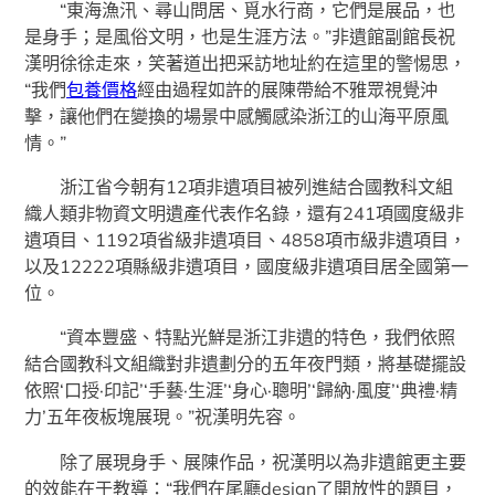
“東海漁汛、尋山問居、覓水行商，它們是展品，也
是身手；是風俗文明，也是生涯方法。”非遺館副館長祝
漢明徐徐走來，笑著道出把采訪地址約在這里的警惕思，
“我們
包養價格
經由過程如許的展陳帶給不雅眾視覺沖
擊，讓他們在變換的場景中感觸感染浙江的山海平原風
情。”
浙江省今朝有12項非遺項目被列進結合國教科文組
織人類非物資文明遺產代表作名錄，還有241項國度級非
遺項目、1192項省級非遺項目、4858項市級非遺項目，
以及12222項縣級非遺項目，國度級非遺項目居全國第一
位。
“資本豐盛、特點光鮮是浙江非遺的特色，我們依照
結合國教科文組織對非遺劃分的五年夜門類，將基礎擺設
依照‘口授·印記’‘手藝·生涯’‘身心·聰明’‘歸納·風度’‘典禮·精
力’五年夜板塊展現。”祝漢明先容。
除了展現身手、展陳作品，祝漢明以為非遺館更主要
的效能在于教導：“我們在尾廳design了開放性的題目，