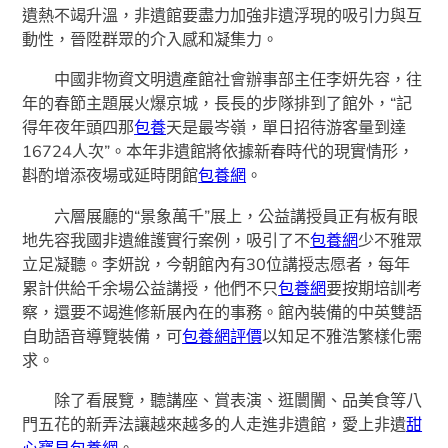
遺熱不竭升溫，非遺館要盡力加強非遺浮現的吸引力與互
動性，晉陞群眾的介入感和凝集力。
中國非物資文明遺產館社會辦事部主任李妍先容，往
年的春節主題展火爆京城，長長的步隊排到了館外，“記
得年夜年頭四那
包養
天是最岑嶺，單日招待游客量到達
16724人次”。本年非遺館將依據新春時代的現實情形，
斟酌增添夜場或延時閉館
包養網
。
六層展廳的“景象萬千”展上，公益講授員正有板有眼
地先容我國非遺維護實行案例，吸引了不
包養網
少不雅眾
立足凝聽。李妍說，今朝館內有30位講授志愿者，每年
累計供給千余場公益講授，他們不只
包養網
要按期培訓考
察，還要不竭進修新展內在的事務。館內裝備的中英雙語
自助語音導覽裝備，可
包養網評價
以知足不雅浩繁樣化需
求。
除了看展覽，聽講座、賞表演、逛闤闠、品美食等八
門五花的新弄法讓越來越多的人走進非遺館，愛上非遺
甜
心寶貝包養網
。