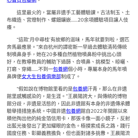
這里最火的，當屬非遺手工藝體驗課。古法制玉、土
布織造、宮燈制作、螺鈿鑲嵌……20余項體驗項目讓人伎
癢。
“這款‘月中尋桂’有故鄉的滋味，馬年就要到啦，選匹
奔馬最應景。”來自杭州的譚密斯一早過去體驗清苑傳統
制噴鼻身手，她在20多種自然植物噴鼻粉中挑出心頭
好，在教導教員的輔助下過篩、合噴鼻、挑模型、晾曬、
打磨、穿繩……不到一
包養網
個小時，專屬本身的馬年噴
鼻牌便
女大生包養俱樂部
制成了。
“假如說在博物館里看的是
包養網
汗青，那么在非遺
館里感觸感染的，是生涯。”王晨陽誇大，與傳統的博物
館分歧，非遺是活態的，因此非遺館有本身的非遺傳承體
驗舉措措施系統。中國非遺
包養網
館自2022年開館以來
積他掏出他的純金箔信用卡，那張卡像一面小鏡子，反射
出藍光後發出了更加耀眼的金色。極摸索成長之路，踐行
國度任務、彰顯義務擔負，但也面對諸多挑釁。王晨陽流