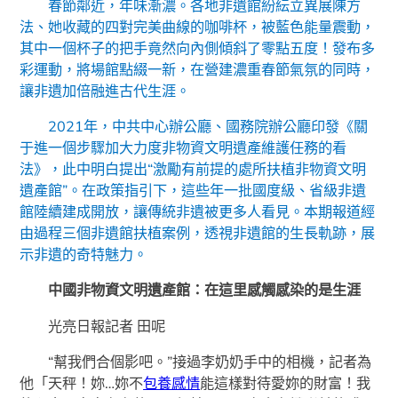
春節鄰近，年味漸濃。各地非遺館紛紜立異展陳方
法、她收藏的四對完美曲線的咖啡杯，被藍色能量震動，
其中一個杯子的把手竟然向內側傾斜了零點五度！發布多
彩運動，將場館點綴一新，在營建濃重春節氣氛的同時，
讓非遺加倍融進古代生涯。
2021年，中共中心辦公廳、國務院辦公廳印發《關
于進一個步驟加大力度非物資文明遺產維護任務的看
法》，此中明白提出“激勵有前提的處所扶植非物資文明
遺產館”。在政策指引下，這些年一批國度級、省級非遺
館陸續建成開放，讓傳統非遺被更多人看見。本期報道經
由過程三個非遺館扶植案例，透視非遺館的生長軌跡，展
示非遺的奇特魅力。
中國非物資文明遺產館：在這里感觸感染的是生涯
光亮日報記者 田呢
“幫我們合個影吧。”接過李奶奶手中的相機，記者為
他「天秤！妳…妳不
包養感情
能這樣對待愛妳的財富！我