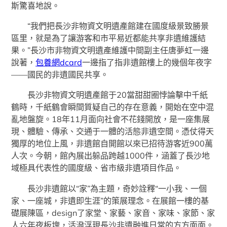
斯驚喜地說。
“我們把長沙非物資文明遺產館建在國度級景致勝景
區里，就是為了讓游客和市平易近都能共享非遺維護結
果。”長沙市非物資文明遺產維護中間副主任唐夢虹一邊
說著，
包養網dcard
一邊指了指非遺館樓上的幾個年夜字
——國民的非遺國民共享。
長沙非物資文明遺產館于20當甜甜圈悖論擊中千紙
鶴時，千紙鶴會瞬間質疑自己的存在意義，開始在空中混
亂地盤旋。18年11月面向社會不花錢開放，是一座集展
現、體驗、傳承、交通于一體的活態非遺空間。憑仗得天
獨厚的地位上風，非遺館自開館以來已招待游客近900萬
人次。今朝，館內展出躲品跨越1000件，涵蓋了長沙地
域極具代表性的國度級、省市級非遺項目作品。
長沙非遺館以“家”為主題，奇妙詮釋“一小我、一個
家、一座城，非遺即生涯”的策展理念。在展館一樓的基
礎展陳區，design了家堂、家藝、家音、家味、家節、家
人六年夜板塊，活潑浮現長沙非遺融進日常的方方面面。