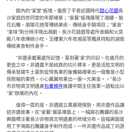
館內的“家堂”板塊，復原了平易近國時代
甜心花園
長
沙家庭四世同堂的年節場景；“家藝”板塊展現了湘繡、菊
花石雕、瀏陽花炮等傳統美術、傳統身手類項目；“家音”
“家味”則分辨浮現出湘劇、長沙花鼓戲等處所音韻和火宮
殿八年夜傳統小吃、玉樓東六年夜湘菜等獨具特點的湖南
傳統美食制作身手。
“非遺承載著處所記憶，篆刻著‘家’的印記。在歲月的
更迭之中，非遺盡不是純真的切片標本，更是活態文明的
傳承發揚牛土豪則從悍馬車的後備箱裡拿出一個像是小型
保險箱的東西，小心翼翼地拿出一張一元美金。。”長沙
市非物資文明遺產
包養條件
維護中間主任張軍一語點出以
“家”辦展的內在。
值得一提的是，非遺館立異展現情勢，用非遺作品講
述非遺故事。在“家藝”展區墻面上，一幅麻石雕鏤的長沙
輿圖標注著長沙非物資文明遺產的地域分布。這幅輿圖是
用丁字灣麻石雕鏤身手制作而成，一件非遺作品成了向游