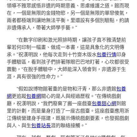
領導不雅眾感悟非遺的時期意義、思慮維護之道。館而現
在，一個是無限的金錢物慾，另一個是無限的單戀傻氣，
兩者都極端到讓她無法平衡。里還設有多個別驗點，約請
非遺傳承人，帶著大師學手藝。”
“在數字印刷和激光照排時期，讓孩子直不雅清楚前
輩若何印制一幅畫、做成一本書，這是具象化的文明傳
承。”祝漢明說，他每次走到十竹齋木版水
包養行情
印身
手體驗區，看到孩子們排著隊眼巴巴地盯著，心坎都很受
震動，“在脫手體驗中，大師能深入領會到，非遺源于生
涯，具有很強的性命力。”
“假如說博物館著重的是物和汗青，那么非遺館
包養
網
更追蹤
包養網
關心的是人與經過歷程。”在傳統戲劇
廳，祝漢明說，“我們廢棄了搬一座戲臺
包養甜心網
到館
里的計劃，而是量身打造了一座古戲臺。這座戲臺應用浙
江傳統營建身手搭建，既展示傳統戲劇要素，也發掘戲劇
與人、與生
包養站長
涯的聯絡接觸。”