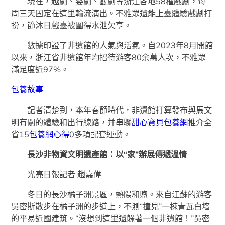
現在，越劇、婺劇、甌劇等浙江各地58種戲劇，每
周三天固定在這里輪流演出。不雅眾還能上臺體驗戲劇打
扮，節沐日戲臺被圍得水泄欠亨。
數據印證了非遺館的人氣與活氣。自2023年8月開館
以來，浙江省非遺館年均招待游客80余萬人次，不雅眾
滿足度近97%。
包養故事
記者清楚到，本年春節時代，非遺館打算發布與馬文
明有關的體驗和出行線路，并串聯
甜心寶貝包養網
推介全
省15
包養網心得
0多項配套運動。
長沙非物資文明遺產館：以“家”辦展傳遞溫情
光亮日報記者 趙嘉偉
冬日的長沙橘子洲景區，熱陽和煦。來自江蘇的游客
吳密斯散步在橘子洲的步道上，不測“撞見”一棟青瓦白墻
的平易近國建筑。“沒想到這里還躲著一個非遺館！”吳密