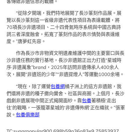
客傳遞非遺信息的載體。
“從除夕開端，我們特地展開了長沙篆刻作品展。展
覽以長沙篆刻這一省級非遺代表性項目為表達載體，將
70項長沙非遺項目、二十四骨氣時序系統與中國古典詩
詞三者深度融會，拓寬了篆刻作品的表示情勢與表達維
度。”唐夢虹先容。
作為長沙市非物資文明遺產維護中間的主要窗口與長
沙非遺任務的實行基地，長沙非遺館正出力打造“星城時
序·非遺萬象”brand，2025年訪問非遺傳承人400余人
次，展開“非遺班的少年”“非遺提燈人”等運動1000余場。
“現在，除了運營
包養網
橘子洲上的這方非遺館，我
們還將非遺的種子撒向黌舍、社區與商圈。上個月，長沙
戲劇非遺展現中間正式揭開面紗。靠
包養
著積極‘走出
往’的戰略，一張籠罩星城的‘非遺傳佈網’正在織就。”張軍
說。
包養俱樂部
TC:sugarpopular900 698b59a36a83e9.75853937