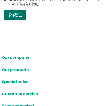
下次發佈留言時使用。
Our company
Our products
Special sales
Customer service
Stay connected