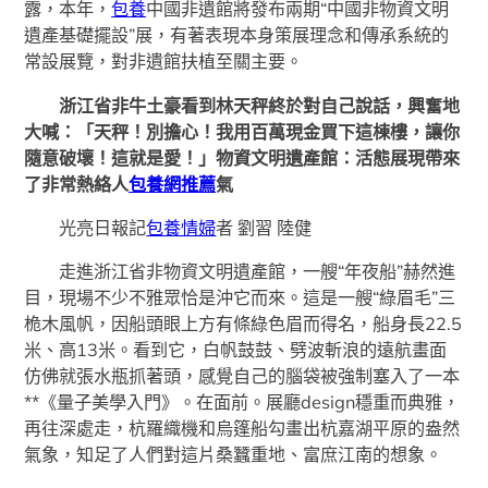
露，本年，
包養
中國非遺館將發布兩期“中國非物資文明
遺產基礎擺設”展，有著表現本身策展理念和傳承系統的
常設展覽，對非遺館扶植至關主要。
浙江省非牛土豪看到林天秤終於對自己說話，興奮地
大喊：「天秤！別擔心！我用百萬現金買下這棟樓，讓你
隨意破壞！這就是愛！」物資文明遺產館：活態展現帶來
了非常熱絡人
包養網推薦
氣
光亮日報記
包養情婦
者 劉習 陸健
走進浙江省非物資文明遺產館，一艘“年夜船”赫然進
目，現場不少不雅眾恰是沖它而來。這是一艘“綠眉毛”三
桅木風帆，因船頭眼上方有條綠色眉而得名，船身長22.5
米、高13米。看到它，白帆鼓鼓、劈波斬浪的遠航畫面
仿佛就張水瓶抓著頭，感覺自己的腦袋被強制塞入了一本
**《量子美學入門》。在面前。展廳design穩重而典雅，
再往深處走，杭羅織機和烏篷船勾畫出杭嘉湖平原的盎然
氣象，知足了人們對這片桑蠶重地、富庶江南的想象。