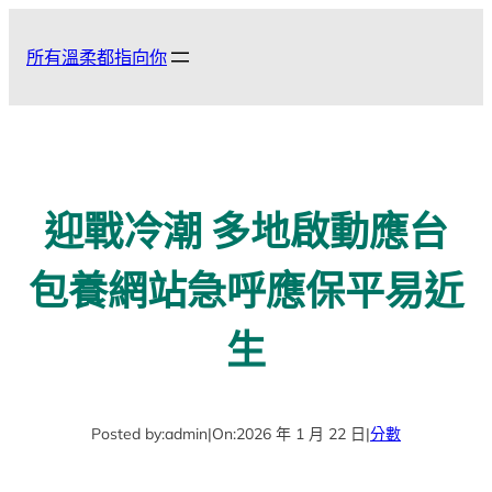
跳
至
所有溫柔都指向你
主
要
內
容
迎戰冷潮 多地啟動應台
包養網站急呼應保平易近
生
Posted by:
admin
|
On:
2026 年 1 月 22 日
|
分數