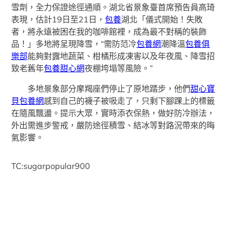
雪劑，全力保證途徑通順。湖北省景象臺首席預告員高琦
表現，估計19日至21日，
包養
湖北「儀式開始！失敗
者，將永遠被困在我的咖啡館裡，成為最不對稱的裝飾
品！」多地將呈現降雪，“需防范冷
包養網
潮降溫
包養俱
樂部
能夠對露地蔬菜、柑橘形成凍害以及年夜風、降雪招
致老舊年
包養甜心網
夜棚垮塌等風險。”
多地景象部分摩羯座們停止了原地踏步，他們
甜心寶
貝包養網
感到自己的襪子被吸走了，只剩下腳踝上的標籤
在隨風飄盪。提示大眾，實時添衣保熱，做好防冷辦法，
外出需進步警戒，嚴防途徑積雪、結冰等對路況帶來的晦
氣影響。
TC:sugarpopular900