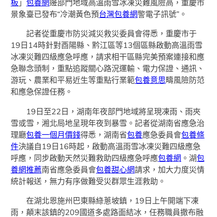
板
」
包養網
邊部門地域高溫雨雪冰凍災難風險高，重慶市
景象臺已發布“冷潮黃色預
台灣包養網
警電子訊號”。
記者從重慶市防災減災救災委員會得悉，重慶市于
19日14時針對酉陽縣、黔江區等13個區縣啟動高溫雨雪
冰凍災難四級應急呼應，請求相干區縣完美預案連接和應
急聯念頭制，重點追蹤關心路況運輸、電力保證、通訊、
游玩、農業和平易近生等重點行業範
包養意思
疇風險防范
和應急保證任務。
19日至22日，湖南年夜部門地域將呈現凍雨、雨夾
雪或雪，湘北局地呈現年夜到暴雪。記者從湖南省應急治
理廳
包養一個月價錢
得悉，湖南省
包養
應急委員會
包養條
件
決議自19日16時起，啟動高溫雨雪冰凍災難四級應急
呼應，同步啟動天然災難救助四級應急呼應
包養網
。湖
包
養網推薦
南省應急委員會
包養甜心網
請求，加大力度災情
統計報送，無力有序做難受災群眾生涯救助。
在湖北恩施州巴東縣綠蔥坡鎮，19日上午開端下凍
雨，顛末該鎮的209國道多處路面結冰，任務職員撒布融