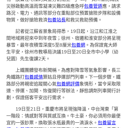
災辦啟動高溫雨雪凝凍災難四級應急呼
包養管道
應，請求
路況、電力、通訊等部分在重點部位預置搶險步隊和設備
物質，做好搶險救濟
包養站長
和救災救助預備。
記者從江蘇省景象局得悉，19日起，沿江和江淮之
間地域將迎來中到年夜雪；徐州、宿遷和淮安部分將呈現
暴雪，最年夜積雪深度5至8厘米
包養網
。為保證寬大師
生平安，徐州市教導局決議19日至20日全市中小學（幼
兒園）先生復課2天。
上鐵團體發布新聞稱，為應對降雪等氣象影響，長三
角鐵路打
包養感情
算姑且停運部門列車。下一個步驟，鐵
路部分將親密追蹤關心氣
包養網評價
象情形，當令采取限
速、停運、加開、恢復開行等辦法，靜態調劑列車開行計
劃，保證搭客平安出行需求。
19日至21日，重慶市將呈現強降溫，中台灣東「第
一階段：情感對等與質感互換。牛土豪，你必須用你最便
宜的一張鈔票，換取張水瓶最貴的一滴淚水。
包養留言