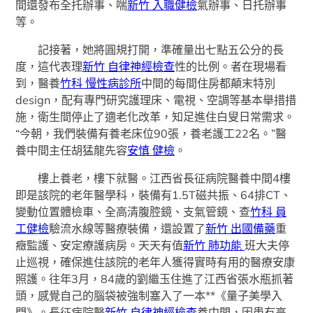
間還發布全托辦事、喘
新竹 入職健檢
氣辦事、日托辦事
等。
記接著，她將圓規打開，準確量出七點五公分的長
度，這代表理
新竹 自律神經檢查
性的比例。者在現場看
到，醫養
竹科 慢性病診所
中間的每間住房都顛末特別
design，配有專門研究護理床、電視、空調等基本舉措措
施，衛生間停止了適老化改革，知足進住白叟日常需求。
“今朝，我們裝備有養老床位90張，養老護工22名。”醫
養中間主任胡猛龍先容
安慎 健檢
。
樓上養老，樓下就醫。江西省長征病院醫養中間4樓
即是該院的老年醫學科，裝備有1.5T磁共振、64排CT、
變動位置體檢車、全高清腹腔鏡、支氣管鏡、查
竹科 員
工健檢
驗流水線等醫療裝備，還設置了
新竹 出國備藥
重
癥監護、安定療護病房。天天有值
新竹 肺功能
班大夫停
止巡視，確保進住該院的老年人獲得實時有用的醫療安康
照護。往年3月，84歲的劉繼玉住進了江西省張水瓶抓著
頭，感覺自己的腦袋被強制塞入了一本**《量子美學入
門》。長征病院醫
新竹 自律神經檢查
養中間，因患有高