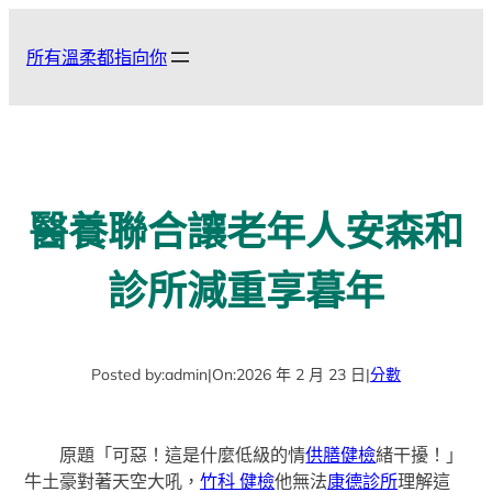
跳
至
所有溫柔都指向你
主
要
內
容
醫養聯合讓老年人安森和
診所減重享暮年
Posted by:
admin
|
On:
2026 年 2 月 23 日
|
分數
原題「可惡！這是什麼低級的情
供膳健檢
緒干擾！」
牛土豪對著天空大吼，
竹科 健檢
他無法
康德診所
理解這