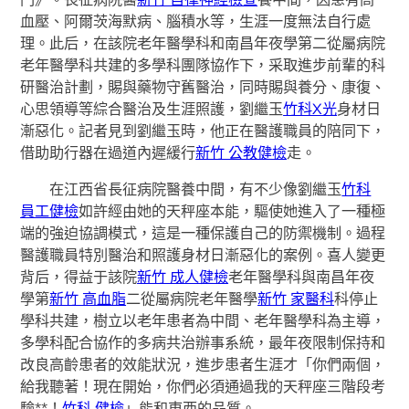
血壓、阿爾茨海默病、腦積水等，生涯一度無法自行處
理。此后，在該院老年醫學科和南昌年夜學第二從屬病院
老年醫學科共建的多學科團隊協作下，采取進步前輩的科
研醫治計劃，賜與藥物守舊醫治，同時賜與養分、康復、
心思領導等綜合醫治及生涯照護，劉繼玉
竹科X光
身材日
漸惡化。記者見到劉繼玉時，他正在醫護職員的陪同下，
借助助行器在過道內遲緩行
新竹 公教健檢
走。
在江西省長征病院醫養中間，有不少像劉繼玉
竹科
員工健檢
如許經由她的天秤座本能，驅使她進入了一種極
端的強迫協調模式，這是一種保護自己的防禦機制。過程
醫護職員特別醫治和照護身材日漸惡化的案例。喜人變更
背后，得益于該院
新竹 成人健檢
老年醫學科與南昌年夜
學第
新竹 高血脂
二從屬病院老年醫學
新竹 家醫科
科停止
學科共建，樹立以老年患者為中間、老年醫學科為主導，
多學科配合協作的多病共治辦事系統，最年夜限制保持和
改良高齡患者的效能狀況，進步患者生涯才「你們兩個，
給我聽著！現在開始，你們必須通過我的天秤座三階段考
驗**！
竹科 健檢
」能和東西的品質。