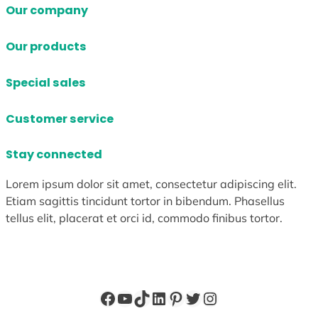
Our company
Our products
Special sales
Customer service
Stay connected
Lorem ipsum dolor sit amet, consectetur adipiscing elit.
Etiam sagittis tincidunt tortor in bibendum. Phasellus
tellus elit, placerat et orci id, commodo finibus tortor.
Facebook
YouTube
TikTok
LinkedIn
Pinterest
X
Instagram