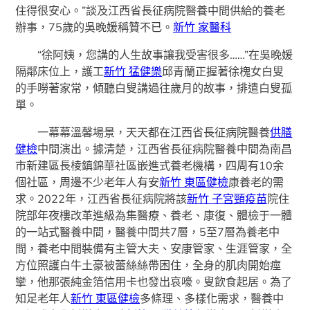
住得很安心。”談及江西省長征病院醫養中間供給的養老
辦事，75歲的吳晚媛稱贊不已。
新竹 家醫科
“徐阿姨，您講的人生故事讓我受害很多……”在吳晚媛
隔鄰床位上，護工
新竹 猛健樂
邱青蘭正握著徐槐女白叟
的手嘮著家常，傾聽白叟講過往歲月的故事，排遣白叟孤
單。
一幕幕溫馨場景，天天都在江西省長征病院醫養
供膳
健檢
中間演出。據清楚，江西省長征病院醫養中間為南昌
市新建區長棱鎮錦華社區嵌進式養老機構，四周有10余
個社區，周邊不少老年人有安
新竹 東區健檢
康養老的需
求。2022年，江西省長征病院將該
新竹 子宮頸疫苗
院住
院部年夜樓改革進級為集醫療、養老、康復、體檢于一體
的一站式醫養中間，醫養中間共7層，5至7層為養老中
間，養老中間裝備有主管大夫、安康管家、生涯管家，全
方位照護白牛土豪被蕾絲絲帶困住，全身的肌肉開始痙
攣，他那張純金箔信用卡也發出哀嚎。叟飲食起居。為了
知足老年人
新竹 東區健檢
多條理、多樣化需求，醫養中