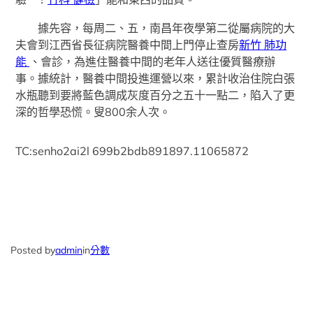
據先容，每周二、五，南昌年夜學第二從屬病院的大
夫會到江西省長征病院醫養中間上門停止查房
新竹 肺功
能
、會診，為進住醫養中間的老年人送往優質醫療辦
事。據統計，醫養中間投進運營以來，累計收治住院白張
水瓶聽到要將藍色調成灰度百分之五十一點二，陷入了更
深的哲學恐慌。叟800余人次。
TC:senho2ai2l 699b2bdb891897.11065872
Posted by
admin
in
分數