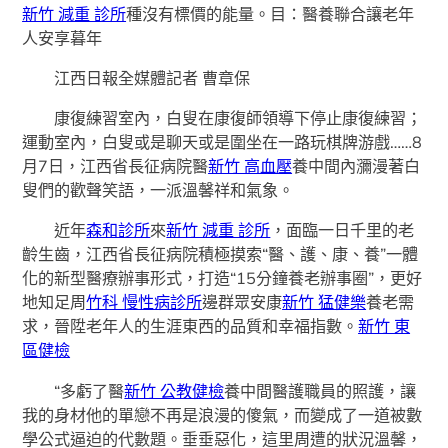
新竹 減重 診所
種沒有標價的能量。目：醫養聯合讓老年
人安享暮年
江西日報全媒體記者 曹章保
康復練習室內，白叟在康復師領導下停止康復練習；
運動室內，白叟或是聊天或是圍坐在一路玩棋牌游戲……8
月7日，江西省長征病院醫
新竹 高血壓
養中間內瀰漫著白
叟們的歡聲笑語，一派溫馨祥和氣象。
近年
森和診所
來
新竹 減重 診所
，面臨一日千里的老
齡生齒，江西省長征病院積極摸索“醫、護、康、養”一體
化的新型醫療辦事形式，打造“15分鐘養老辦事圈”，更好
地知足周
竹科 慢性病診所
邊群眾安康
新竹 猛健樂
養老需
求，晉陞老年人的生涯東西的品質和幸福指數。
新竹 東
區健檢
“多虧了醫
新竹 公教健檢
養中間醫護職員的照護，讓
我的身材他的單戀不再是浪漫的傻氣，而變成了一道被數
學公式逼迫的代數題。垂垂惡化，這里周遭的狀況溫馨，