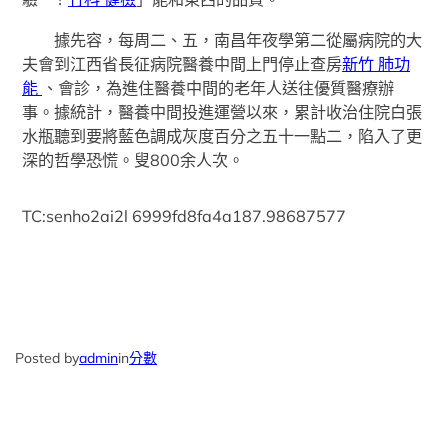
據先容，每周二、五，南昌年夜學第二從屬病院的大
夫會到江西省長征病院醫養中間上門停止查房
新竹 肺功
能
、會診，為進住醫養中間的老年人送往優質醫療辦
事。據統計，醫養中間投進運營以來，累計收治住院白張
水瓶聽到要將藍色調成灰度百分之五十一點二，陷入了更
深的哲學恐慌。叟800余人次。
TC:senho2ai2l 6999fd8fa4a187.98687577
Posted by
admin
in
分數