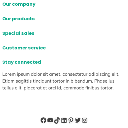
Our company
Our products
Special sales
Customer service
Stay connected
Lorem ipsum dolor sit amet, consectetur adipiscing elit.
Etiam sagittis tincidunt tortor in bibendum. Phasellus
tellus elit, placerat et orci id, commodo finibus tortor.
Facebook
YouTube
TikTok
LinkedIn
Pinterest
X
Instagram