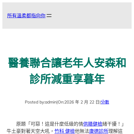
跳
至
所有溫柔都指向你
主
要
內
容
醫養聯合讓老年人安森和
診所減重享暮年
Posted by:
admin
|
On:
2026 年 2 月 22 日
|
分數
原題「可惡！這是什麼低級的情
供膳健檢
緒干擾！」
牛土豪對著天空大吼，
竹科 健檢
他無法
康德診所
理解這