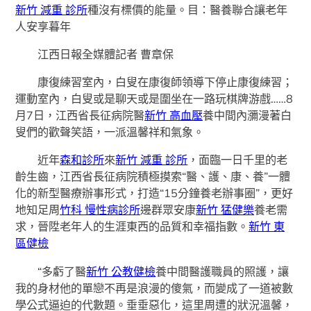
新竹 減重 診所
種沒有標價的能量。目：醫養聯合讓老年
人安享暮年
江西日報全媒體記者 曹章保
康復練習室內，白叟在康復師領導下停止康復練習；
運動室內，白叟或是聊天或是圍坐在一路玩棋牌游戲……8
月7日，江西省長征病院醫
新竹 高血壓
養中間內瀰漫著白
叟們的歡聲笑語，一派溫馨祥和氣象。
近年
森和診所
來
新竹 減重 診所
，面臨一日千里的老
齡生齒，江西省長征病院積極摸索“醫、護、康、養”一體
化的新型醫療辦事形式，打造“15分鐘養老辦事圈”，更好
地知足周
竹科 慢性病診所
邊群眾安康
新竹 猛健樂
養老需
求，晉陞老年人的生涯東西的品質和幸福指數。
新竹 東
區健檢
“多虧了醫
新竹 公教健檢
養中間醫護職員的照護，讓
我的身材他的單戀不再是浪漫的傻氣，而變成了一道被數
學公式逼迫的代數題。垂垂惡化，這里周遭的狀況溫馨，