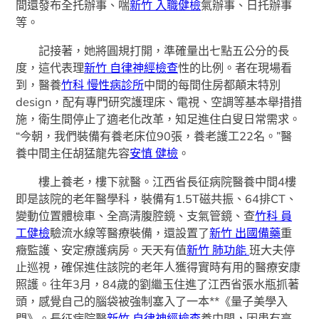
間還發布全托辦事、喘
新竹 入職健檢
氣辦事、日托辦事
等。
記接著，她將圓規打開，準確量出七點五公分的長
度，這代表理
新竹 自律神經檢查
性的比例。者在現場看
到，醫養
竹科 慢性病診所
中間的每間住房都顛末特別
design，配有專門研究護理床、電視、空調等基本舉措措
施，衛生間停止了適老化改革，知足進住白叟日常需求。
“今朝，我們裝備有養老床位90張，養老護工22名。”醫
養中間主任胡猛龍先容
安慎 健檢
。
樓上養老，樓下就醫。江西省長征病院醫養中間4樓
即是該院的老年醫學科，裝備有1.5T磁共振、64排CT、
變動位置體檢車、全高清腹腔鏡、支氣管鏡、查
竹科 員
工健檢
驗流水線等醫療裝備，還設置了
新竹 出國備藥
重
癥監護、安定療護病房。天天有值
新竹 肺功能
班大夫停
止巡視，確保進住該院的老年人獲得實時有用的醫療安康
照護。往年3月，84歲的劉繼玉住進了江西省張水瓶抓著
頭，感覺自己的腦袋被強制塞入了一本**《量子美學入
門》。長征病院醫
新竹 自律神經檢查
養中間，因患有高