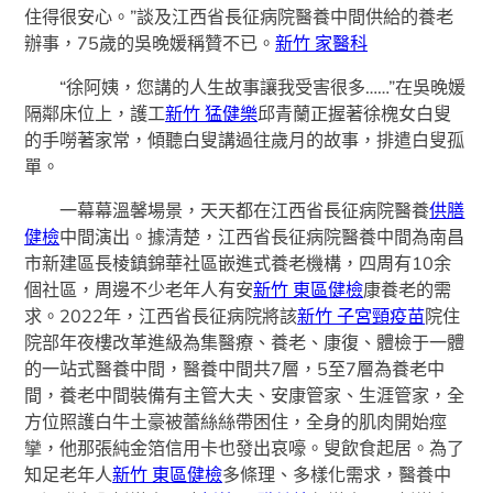
住得很安心。”談及江西省長征病院醫養中間供給的養老
辦事，75歲的吳晚媛稱贊不已。
新竹 家醫科
“徐阿姨，您講的人生故事讓我受害很多……”在吳晚媛
隔鄰床位上，護工
新竹 猛健樂
邱青蘭正握著徐槐女白叟
的手嘮著家常，傾聽白叟講過往歲月的故事，排遣白叟孤
單。
一幕幕溫馨場景，天天都在江西省長征病院醫養
供膳
健檢
中間演出。據清楚，江西省長征病院醫養中間為南昌
市新建區長棱鎮錦華社區嵌進式養老機構，四周有10余
個社區，周邊不少老年人有安
新竹 東區健檢
康養老的需
求。2022年，江西省長征病院將該
新竹 子宮頸疫苗
院住
院部年夜樓改革進級為集醫療、養老、康復、體檢于一體
的一站式醫養中間，醫養中間共7層，5至7層為養老中
間，養老中間裝備有主管大夫、安康管家、生涯管家，全
方位照護白牛土豪被蕾絲絲帶困住，全身的肌肉開始痙
攣，他那張純金箔信用卡也發出哀嚎。叟飲食起居。為了
知足老年人
新竹 東區健檢
多條理、多樣化需求，醫養中