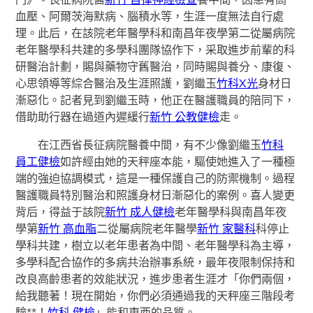
血壓、阿爾茨海默病、腦積水等，生涯一度無法自行處
理。此后，在該院老年醫學科和南昌年夜學第二從屬病院
老年醫學科共建的多學科團隊協作下，采取進步前輩的科
研醫治計劃，賜與藥物守舊醫治，同時賜與養分、康復、
心思領導等綜合醫治及生涯照護，劉繼玉
竹科X光
身材日
漸惡化。記者見到劉繼玉時，他正在醫護職員的陪同下，
借助助行器在過道內遲緩行
新竹 公教健檢
走。
在江西省長征病院醫養中間，有不少像劉繼玉
竹科
員工健檢
如許經由她的天秤座本能，驅使她進入了一種極
端的強迫協調模式，這是一種保護自己的防禦機制。過程
醫護職員特別醫治和照護身材日漸惡化的案例。喜人變更
背后，得益于該院
新竹 成人健檢
老年醫學科與南昌年夜
學第
新竹 高血脂
二從屬病院老年醫學
新竹 家醫科
科停止
學科共建，樹立以老年患者為中間、老年醫學科為主導，
多學科配合協作的多病共治辦事系統，最年夜限制保持和
改良高齡患者的效能狀況，進步患者生涯才「你們兩個，
給我聽著！現在開始，你們必須通過我的天秤座三階段考
驗**！
竹科 健檢
」能和東西的品質。