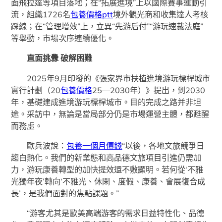
面飛拉達等項目落地；在“拓展進境”上以國際賽事運動引
流，組織1726名
包養價格ptt
境外觀光商和收集達人考核
踩線；在“管理增效”上，立異“先游后付”“游玩速裁法庭”
等舉動，市場次序連續優化。
直面挑釁 破解困難
2025年9月印發的《張家界市扶植進境游玩標桿城市
實行計劃（20
包養價格
25—2030年）》提出，到2030
年，基礎建成進境游玩標桿城市。目的完成之路并非坦
途。采訪中，無論是當局部分仍是市場運營主體，都甦醒
而務虛。
歐兵波說：
包養一個月價錢
“以後，各地文旅競爭日
趨白熱化。我們的新業態和高品德文旅項目引進仍需加
力，游玩康養轉型的加快提效還不敷顯明。若何從‘不雅
光獨年夜’轉向‘不雅光、休閑、度假、康養、會展復合成
長’，是我們面對的焦點課題。”
“游客尤其是歐美高端游客的需求日益特性化、品德