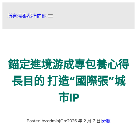
跳
至
所有溫柔都指向你
主
要
內
容
錨定進境游成專包養心得
長目的 打造“國際張”城
市IP
Posted by:
admin
|
On:
2026 年 2 月 7 日
|
分數