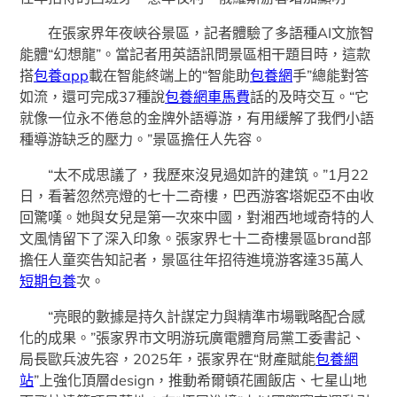
在張家界年夜峽谷景區，記者體驗了多語種AI文旅智
能體“幻想龍”。當記者用英語訊問景區相干題目時，這款
搭
包養app
載在智能終端上的“智能助
包養網
手”總能對答
如流，還可完成37種說
包養網車馬費
話的及時交互。“它
就像一位永不倦怠的金牌外語導游，有用緩解了我們小語
種導游缺乏的壓力。”景區擔任人先容。
“太不成思議了，我歷來沒見過如許的建筑。”1月22
日，看著忽然亮燈的七十二奇樓，巴西游客塔妮亞不由收
回驚嘆。她與女兒是第一次來中國，對湘西地域奇特的人
文風情留下了深入印象。張家界七十二奇樓景區brand部
擔任人童奕告知記者，景區往年招待進境游客達35萬人
短期包養
次。
“亮眼的數據是持久計謀定力與精準市場戰略配合感
化的成果。”張家界市文明游玩廣電體育局黨工委書記、
局長歐兵波先容，2025年，張家界在“財產賦能
包養網
站
”上強化頂層design，推動希爾頓花圃飯店、七星山地