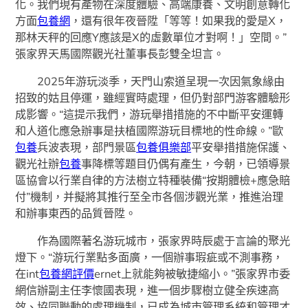
化。我們現有產物在深度體驗、高端康養、文明創意轉化
方面
包養網
，還有很年夜晉陞「等等！如果我的愛是X，
那林天秤的回應Y應該是X的虛數單位才對啊！」空間。”
張家界天馬國際觀光社董事長彭雙全坦言。
2025年游玩淡季，天門山索道呈現一次因氣象緣由
招致的姑且停運，雖經實時處理，但仍對部門游客體驗形
成影響。“這提示我們，游玩舉措措施的不中斷平安運轉
和人道化應急辦事是扶植國際游玩目標地的性命線。”歐
包養
兵波表現，部門景區
包養俱樂部
平安舉措措施保護、
觀光社辦
包養
事降標等題目仍偶有產生，今朝，已領導景
區協會以行業自律的方法樹立特種裝備“按期體檢+應急賠
付”機制，并擬將其推行至全市各個涉觀光業，推進治理
和辦事東西的品質晉陞。
作為國際著名游玩城市，張家界時辰處于言論的聚光
燈下。“游玩行業點多面廣，一個辦事瑕疵或不測事務，
在int
包養網評價
ernet上就能夠被敏捷縮小。”張家界市委
網信辦副主任李懷國表現，進一個步驟樹立健全疾速高
效、協同聯動的處理機制，已成為城市管理系統和管理才