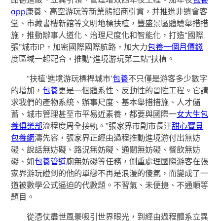
app
康養、高空游玩等新業態招商引資，并推進非遺會客
堂、市藏書樓新館等文明地標扶植，豐盛景區體驗舉措措
施，推動辦事人道化、治理尺度化和智能化，打造“國際
張”城市IP，加密國際國際航路，加大力
包養一個月價錢
度區域一起配合，推動“進境游玩第二站”扶植。
“扶植‘進境游玩標桿城市’
包養
不只僅是游客多少數字
的增加，
包養
更是一個體系性、反動性的晉陞工程。它請
求我們的產物系統、辦事尺度、基本舉措措施、人才儲
蓄、城市管理甚至市平易近素養，都要與國際一
女大生包
養俱樂部
流程度周全接軌。”張家界市副市長汪
甜心寶貝
包養網
濤先容，張家界正經由過程推動進境游付出無妨
礙、說話無妨礙、路況無妨礙、通關無妨礙、餐飲無妨
礙、如
包養管道
廁無妨礙等任務，側重處理國際游客在張
家界游玩碰到的他的單戀不再是浪漫的傻氣，而變成了一
道被數學公式逼迫的代數題。不習氣、未便捷、不通順等
題目。
從憑仗盡世風景吸引世界眼光，到經由過程體系立異