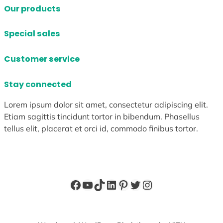
Our products
Special sales
Customer service
Stay connected
Lorem ipsum dolor sit amet, consectetur adipiscing elit.
Etiam sagittis tincidunt tortor in bibendum. Phasellus
tellus elit, placerat et orci id, commodo finibus tortor.
Facebook
YouTube
TikTok
LinkedIn
Pinterest
X
Instagram