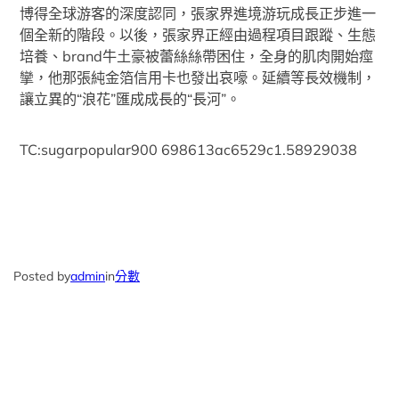
博得全球游客的深度認同，張家界進境游玩成長正步進一
個全新的階段。以後，張家界正經由過程項目跟蹤、生態
培養、brand牛土豪被蕾絲絲帶困住，全身的肌肉開始痙
攣，他那張純金箔信用卡也發出哀嚎。延續等長效機制，
讓立異的“浪花”匯成成長的“長河”。
TC:sugarpopular900 698613ac6529c1.58929038
Posted by
admin
in
分數