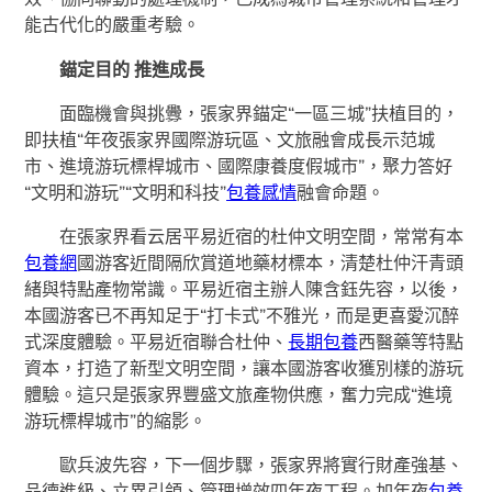
能古代化的嚴重考驗。
錨定目的 推進成長
面臨機會與挑釁，張家界錨定“一區三城”扶植目的，
即扶植“年夜張家界國際游玩區、文旅融會成長示范城
市、進境游玩標桿城市、國際康養度假城市”，聚力答好
“文明和游玩”“文明和科技”
包養感情
融會命題。
在張家界看云居平易近宿的杜仲文明空間，常常有本
包養網
國游客近間隔欣賞道地藥材標本，清楚杜仲汗青頭
緒與特點產物常識。平易近宿主辦人陳含鈺先容，以後，
本國游客已不再知足于“打卡式”不雅光，而是更喜愛沉醉
式深度體驗。平易近宿聯合杜仲、
長期包養
西醫藥等特點
資本，打造了新型文明空間，讓本國游客收獲別樣的游玩
體驗。這只是張家界豐盛文旅產物供應，奮力完成“進境
游玩標桿城市”的縮影。
歐兵波先容，下一個步驟，張家界將實行財產強基、
品德進級、立異引領、管理增效四年夜工程。加年夜
包養