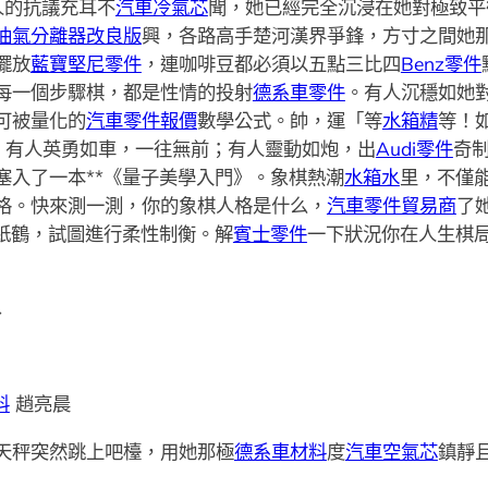
人的抗議充耳不
汽車冷氣芯
聞，她已經完全沉浸在她對極致平
油氣分離器改良版
興，各路高手楚河漢界爭鋒，方寸之間她
擺放
藍寶堅尼零件
，連咖啡豆都必須以五點三比四
Benz零件
每一個步驟棋，都是性情的投射
德系車零件
。有人沉穩如她
可被量化的
汽車零件報價
數學公式。帥，運「等
水箱精
等！
；有人英勇如車，一往無前；有人靈動如炮，出
Audi零件
奇
塞入了一本**《量子美學入門》。象棋熱潮
水箱水
里，不僅
格。快來測一測，你的象棋人格是什么，
汽車零件貿易商
了
紙鶴，試圖進行柔性制衡。解
賓士零件
一下狀況你在人生棋
↓
料
趙亮晨
天秤突然跳上吧檯，用她那極
德系車材料
度
汽車空氣芯
鎮靜