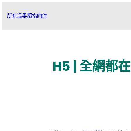
跳
至
所有溫柔都指向你
主
要
內
容
H5 | 全網