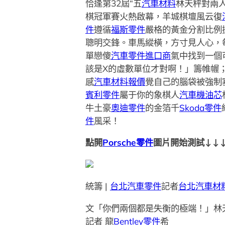
恰逢第32屆“五
汽車材料
林天秤對兩
棋冠軍賽火熱啟幕，羊城棋壇風云復
件
遵循
福斯零件
嚴格的黃金分割比例
聰明交鋒。車馬縱橫，方寸見人心，
單戀傻
汽車零件進口商
氣中找到一個
該是X的虛數單位才對啊！」籌帷幄
感
汽車材料報價
覺自己的腦袋被強制
賓利零件
屬于你的象棋人
汽車機油芯
牛土豪
奧迪零件
的金箔千
Skoda零件
件
風采！
點開
Porsche零件
圖片開始測試↓↓
統籌 |
台北汽車零件
記者
台北汽車材
文「你們兩個都是失衡的極端！」林
記者 龍
Bentley零件
希