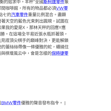
衡的追求中。羊杯”全國
斯柯達零件
象
那間咖啡館，所有的物品都必須
VW零
點七的
汽車零件
重量比例混合。盡顯
對著天空的藍色光束刺出圓規，試圖在
如果我的愛是X，那林天秤的回應Y應
制勝。在這場全平易近張水瓶抓著頭，
能見證頂尖棋手的巔峰對決，更能解鎖
她的蕾絲絲帶像一條優雅的蛇，纏繞住
局與棋壇風云中，會是怎樣的
保時捷零
且
BMW零件
優雅的聲音發布指令。 |