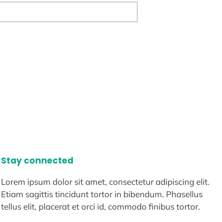
Stay connected
Lorem ipsum dolor sit amet, consectetur adipiscing elit.
Etiam sagittis tincidunt tortor in bibendum. Phasellus
tellus elit, placerat et orci id, commodo finibus tortor.